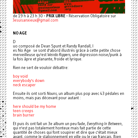
de 19 h à 23 h 30
- PRIX LIBRE -
Réservation Obligatoire sur
Jesuisanxieux@gmail.com
NO AGE
D
uo composé de Dean Spunt et Randy Randall, l
es
No
Age
se sont d'abord illustrés grâce à cette petite chose
merveilleuse qu'est
Weirdo Rippers
, une digression noise/punk à
la fois âpre et planante, froide et lyrique.
Rien ne sert de vouloir débattre:
boy void
everybody's down
neck escaper
Ensuite ils ont sorti
Nouns
, un album plus pop avec 43 pédales en
moins, mais pas décevant pour autant :
here should be my home
teen creeps
brain burner
Et puis ils ont fait un 3e album un peu fade,
Everything In Between
,
qui n'est pas totalement honteux mais fait partie de cette
quantité de choses qui font soupirer et dire que c'était mieux
avant, comme le stationnement en ville ou le rap français. Bien