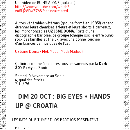
Une video de RUINS ALONE (oulala...) :
http://www.youtube.com/watch?
v=6Lj2VIRWEZA&feature=related
Autres vénérables vétérans (groupe formé en 1985!) venant
étrenner leurs chemises à fleurs et leurs shorts à carreaux,
les imprononçables
UZ JSME DOMA
. Forts d’une
discographie bariolée, ce groupe tchèque oscille entre punk-
rock des familles et The Ex, avec une bonne louchée
d'ambiances de musiques de l'Est.
Uz Jsme Doma - Mek Medu (Mack Madoo)
Ça finira comme à peu près tous les samedis par la
Dark
80's Party
du Sonic
Samedi 9 Novembre au Sonic
4, quai des Étroits
21H / 7€
DIM 20 OCT : BIG EYES + HANDS
UP @ CROATIA
LES RATS DU BITUME ET LOS BARTHOS PRESENTENT
BIG EYES