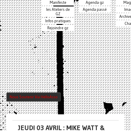
Manifeste
Agenda gz
Mag
les Ateliers de
Agenda passé
Ima
GZ
Archiv
Infos pratiques
Cha
Rejoindre gz
Nous Soutenir Via HelloAsso
JEUDI 03 AVRIL : MIKE WATT &