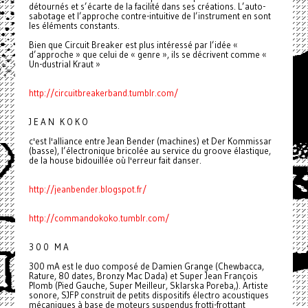
détournés et s’écarte de la facilité dans ses créations. L’auto-
sabotage et l’approche contre-intuitive de l’instrument en sont
les éléments constants.
Bien que Circuit Breaker est plus intéressé par l’idée «
d’approche » que celui de « genre », ils se décrivent comme «
Un-dustrial Kraut »
http://circuitbreakerband.tumblr.com/
J E A N K O K O
c'est l'alliance entre Jean Bender (machines) et Der Kommissar
(basse), l’électronique bricolée au service du groove élastique,
de la house bidouillée où l'erreur fait danser.
http://jeanbender.blogspot.fr/
http://commandokoko.tumblr.com/
3 0 0 M A
300 mA est le duo composé de Damien Grange (Chewbacca,
Rature, 80 dates, Bronzy Mac Dada) et Super Jean François
Plomb (Pied Gauche, Super Meilleur, Sklarska Poreba,). Artiste
sonore, SJFP construit de petits dispositifs électro acoustiques
mécaniques à base de moteurs suspendus frotti-frottant