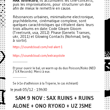
HAK lofirecord
, ils accumulent les ciné-concerts,
puis les improvisations, pour structurer un duo
afin de mieux le remettre en cause.
Résonances urbaines, minimalisme electronique,
psychédelisme, cinématique complexe, sont
quelques caractéristiques qui s'étalent dans leurs
trois albums en date: Code Gleam Gloom
(Treetrunk, usa, 2012) Phase (Genetic Transes,
ukr, 2011) et Glowing Contacts (Nohmad, belg,
à sortir).
https://soundcloud.com/red-alert-1
https://soundcloud.com/extrasystole
------------
Et pour ouvrir le bal, un warm up du duo Poisson/Koko (NED
/ S.K Records). Merci à eux.
--------------
5e (+1e d'adhésion à la Triperie, le cas échéant)
le jeudi 05/12 - 19h30
SAM 9 NOV : SAX RUINS + RUINS
ALONE + ONO RYOKO + UZ JSME