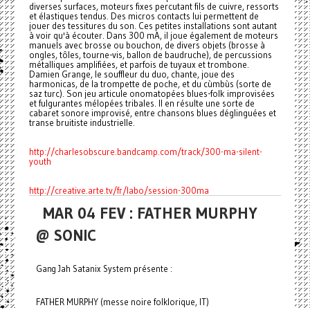
diverses surfaces, moteurs fixes percutant fils de cuivre, ressorts
et élastiques tendus. Des micros contacts lui permettent de
jouer des tessitures du son. Ces petites installations sont autant
à voir qu'à écouter. Dans 300 mA, il joue également de moteurs
manuels avec brosse ou bouchon, de divers objets (brosse à
ongles, tôles, tourne-vis, ballon de baudruche), de percussions
métalliques amplifiées, et parfois de tuyaux et trombone.
Damien Grange, le souffleur du duo, chante, joue des
harmonicas, de la trompette de poche, et du cùmbùs (sorte de
saz turc). Son jeu articule onomatopées blues-folk improvisées
et fulgurantes mélopées tribales. Il en résulte une sorte de
cabaret sonore improvisé, entre chansons blues déglinguées et
transe bruitiste industrielle.
http://charlesobscure.bandcamp.com/track/300-ma-silent-
youth
http://creative.arte.tv/fr/labo/session-300ma
MAR 04 FEV : FATHER MURPHY
@ SONIC
Gang Jah Satanix System présente :
FATHER MURPHY (messe noire folklorique, IT)