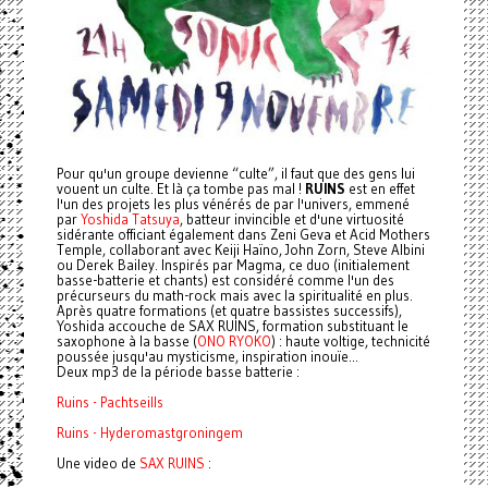
Pour qu'un groupe devienne “culte”, il faut que des gens lui
vouent un culte. Et là ça tombe pas mal !
RUINS
est en effet
l'un des projets les plus vénérés de par l'univers, emmené
par
Yoshida Tatsuya
, batteur invincible et d'une virtuosité
sidérante officiant également dans Zeni Geva et Acid Mothers
Temple, collaborant avec Keiji Haïno, John Zorn, Steve Albini
ou Derek Bailey. Inspirés par Magma, ce duo (initialement
basse-batterie et chants) est considéré comme l'un des
précurseurs du math-rock mais avec la spiritualité en plus.
Après quatre formations (et quatre bassistes successifs),
Yoshida accouche de SAX RUINS, formation substituant le
saxophone à la basse (
ONO RYOKO
) : haute voltige, technicité
poussée jusqu'au mysticisme, inspiration inouïe...
Deux mp3 de la période basse batterie :
Ruins - Pachtseills
Ruins - Hyderomastgroningem
Une video de
SAX RUINS
: