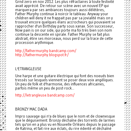
Grnd zero en nov 2012. Les plus réfractaires à toute festivité
avait apprécié. De retour sur scène avec un nouvel EP qui
marquera par ses ambiances toujours aussi délétères,
Father Murphy continue à noircir le tableau. Anyway your
children will deny it ne frappait pas par sa jovialité mais on y
trouvait encore quelques élans accrocheurs qui pouvaient se
rapprocher d'un Birthday party sous xanax. Son successeur,
Now pain is on our side, qui porte ma foi très bien son nom
continue la descente en spirale. Father Murphy se fait plus
abstrait, étire ses morceaux, nous perd sur la trace de cette
procession arythmique.
http://fathermurphy.bandcamp.com/
http://fathermurphy.blogspot.fr/
L'ETRANGLEUSE
Une harpe et une guitare électrique qui font des noeuds bien
tressés sur lesquels viennent se poser deux voix angéliques.
Un peu de folk et d'harmonie, des influences africaines,
parfois même un peu de post-rock...
http://letrangleuse.bandcamp.com/
BRONZY MAC DADA
Impro sauvage qui n'a de blues que le nom et de clownesque
que le déguisement. Bronzy déchaîne des torrents de larmes
tels qu'on en a plus vu en Nouvelle Orléans depuis le passage
de Katrina, et fait rire aux éclats, du rire édenté et déchaîné