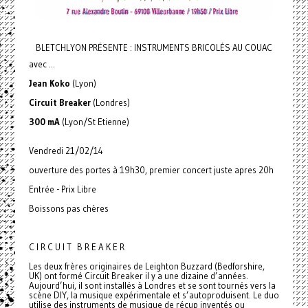
BLETCHLYON PRÉSENTE : INSTRUMENTS BRICOLÉS AU COUAC
avec ...
Jean Koko
(Lyon)
Circuit Breaker
(Londres)
300 mA
(Lyon/St Etienne)
Vendredi 21/02/14
ouverture des portes à 19h30, premier concert juste apres 20h
Entrée - Prix Libre
Boissons pas chères
C I R C U I T B R E A K E R
Les deux frères originaires de Leighton Buzzard (Bedforshire,
UK) ont formé Circuit Breaker il y a une dizaine d’années.
Aujourd’hui, il sont installés à Londres et se sont tournés vers la
scène DIY, la musique expérimentale et s’autoproduisent. Le duo
utilise des instruments de musique de récup inventés ou