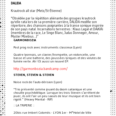
DALIDA
Krautrock all star (Metz/St-Étienne)
"Obsédée par la répétition aliénante des groupes krautrock
qu'elle rata lors de sa première carrière, DALIDA modifie son
répertoire, des chansons poignantes à la transe sonique inspirée
de son pays natal. Incarnations terrestres : Klaus Legal et DAiKiRi
(membres de la race, Le Singe Blanc, Judas Donneger, Amour,
Myster Möebius...)”
GARMONBOZIA
Post prog rock avec instruments classieux (Lyon)
Quatre lyonnais, un clavier/trompette, un violoncelle, une
basse et une batterie, des poussées lyriques et des volutes de
fumée verte. Ah ! Et aussi un nouvel EP.
http://garmonbozia.bandcamp.com/
STEVEN, STEVEN & STEVEN
Noise rock de l’auto-dérision (Lyon)
"Trio présenté comme jouant du doom satanique et une
chouille psychédélique. Lorsque les trois Steven s’arrêtent de
jouer, ils ont l’air un peu saouls de leur musique et ils ont bien
rigolé.” (Heavy Mental - RIP)
:: LA TRIPERIE ::
20bis rue Imbert Colomès - LYON 1er - M°Hotel de Ville