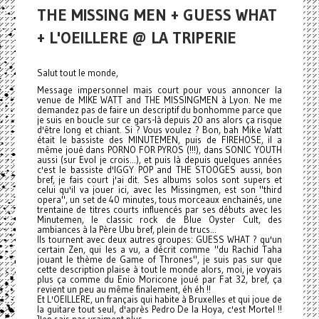
THE MISSING MEN + GUESS WHAT
+ L'OEILLERE @ LA TRIPERIE
Salut tout le monde,
Message impersonnel mais court pour vous annoncer la
venue de MIKE WATT and THE MISSINGMEN à Lyon. Ne me
demandez pas de faire un descriptif du bonhomme parce que
je suis en boucle sur ce gars-là depuis 20 ans alors ça risque
d'être long et chiant. Si ? Vous voulez ? Bon, bah Mike Watt
était le bassiste des MINUTEMEN, puis de FIREHOSE, il a
même joué dans PORNO FOR PYROS (!!!), dans SONIC YOUTH
aussi (sur Evol je crois...), et puis là depuis quelques années
c'est le bassiste d'IGGY POP and THE STOOGES aussi, bon
bref, je fais court j'ai dit. Ses albums solos sont supers et
celui qu'il va jouer ici, avec les Missingmen, est son "third
opera", un set de 40 minutes, tous morceaux enchainés, une
trentaine de titres courts influencés par ses débuts avec les
Minutemen, le classic rock de Blue Oyster Cult, des
ambiances à la Père Ubu bref, plein de trucs...
Ils tournent avec deux autres groupes: GUESS WHAT ? qu'un
certain Zen, qui les a vu, a décrit comme "du Rachid Taha
jouant le thème de Game of Thrones", je suis pas sur que
cette description plaise à tout le monde alors, moi, je voyais
plus ça comme du Enio Moricone joué par Fat 32, bref, ça
revient un peu au même finalement, éh éh !!
Et L'OEILLERE, un français qui habite à Bruxelles et qui joue de
la guitare tout seul, d'après Pedro De la Hoya, c'est Mortel !!