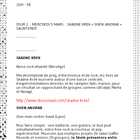
20H - 5€
JOUR 2 :: MERCREDI 5 MARS :: SKADNE KREK + SHEIK ANORAK +
SAUNTERER
----------------
----------------
SKADNE KREK
Noise rock déjanté (Norvège)
Mix décomplexé de prog, d'électronica et de rock, les lives de
Skadne Krek tournent autour d'une basse centrale,
d'expérimentations directes et de samples faits maison, pour
un résultat se rapprochant de groupes comme Ultralyd, MoHa
et Noxagt.
http://www.skussmaal.com/skadne-krek/
SHEIK ANORAK
One-man rockin' band (Lyon)
Pour faire simple : une batterie, une guitare, le tout joué
simultanément, entre free-rock accrocheur et pop
expérimental. Musicien aux multiples projets (le label Gaffer
Records et environ 29 groupes),
le Sheik présentera enfin