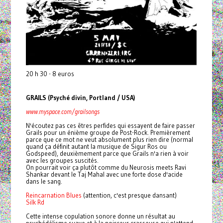
20 h 30 - 8 euros
GRAILS (Psyché divin, Portland / USA)
www.myspace.com/grailsongs
N'écoutez pas ces êtres perfides qui essayent de faire passer
Grails pour un énième groupe de Post-Rock. Premièrement
parce que ce mot ne veut absolument plus rien dire (normal
quand ça définit autant la musique de Sigur Ros ou
Godspeed), deuxièmement parce que Grails n'a rien à voir
avec les groupes suscités.
On pourrait voir ça plutôt comme du Neurosis meets Ravi
Shankar devant le Taj Mahal avec une forte dose d'acide
dans le sang.
Reincarnation Blues
(attention, c'est presque dansant)
Silk Rd
Cette intense copulation sonore donne un résultat au
psychédélisme suave et à la noirceur crasseuse qui n'attend