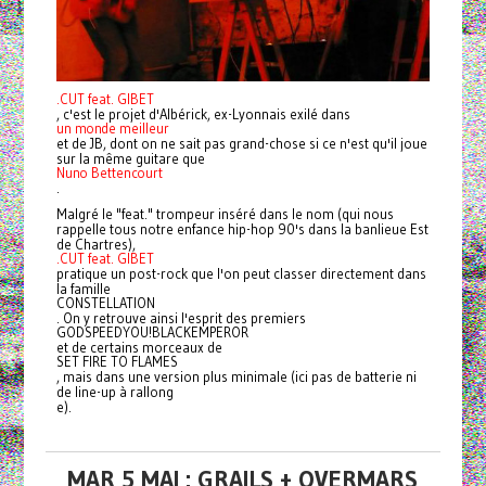
.CUT feat. GIBET
, c'est le projet d'Albérick, ex-Lyonnais exilé dans
un monde meilleur
et de JB, dont on ne sait pas grand-chose si ce n'est qu'il joue
sur la même guitare que
Nuno Bettencourt
.
Malgré le "feat." trompeur inséré dans le nom (qui nous
rappelle tous notre enfance hip-hop 90's dans la banlieue Est
de Chartres),
.CUT feat. GIBET
pratique un post-rock que l'on peut classer directement dans
la famille
CONSTELLATION
. On y retrouve ainsi l'esprit des premiers
GODSPEEDYOU!BLACKEMPEROR
et de certains morceaux de
SET FIRE TO FLAMES
, mais dans une version plus minimale (ici pas de batterie ni
de line-up à rallong
e).
MAR 5 MAI : GRAILS + OVERMARS