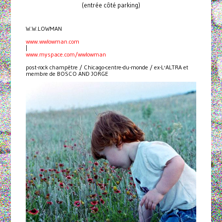
(entrée côté parking)
W.W.LOWMAN
www.wwlowman.com
|
www.myspace.com/wwlowman
post-rock champêtre / Chicago-centre-du-monde / ex-L'ALTRA et
membre de BOSCO AND JORGE