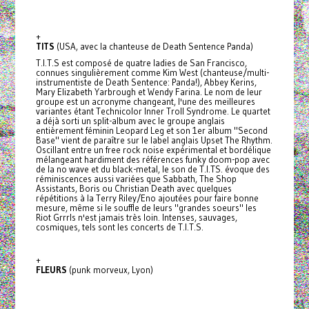
+
TITS
(USA, avec la chanteuse de Death Sentence Panda)
T.I.T.S est composé de quatre ladies de San Francisco,
connues singulièrement comme Kim West (chanteuse/multi-
instrumentiste de Death Sentence: Panda!), Abbey Kerins,
Mary Elizabeth Yarbrough et Wendy Farina. Le nom de leur
groupe est un acronyme changeant, l'une des meilleures
variantes étant Technicolor Inner Troll Syndrome. Le quartet
a déjà sorti un split-album avec le groupe anglais
entièrement féminin Leopard Leg et son 1er album "Second
Base" vient de paraître sur le label anglais Upset The Rhythm.
Oscillant entre un free rock noise expérimental et bordélique
mélangeant hardiment des références funky doom-pop avec
de la no wave et du black-metal, le son de T.I.TS. évoque des
réminiscences aussi variées que Sabbath, The Shop
Assistants, Boris ou Christian Death avec quelques
répétitions à la Terry Riley/Eno ajoutées pour faire bonne
mesure, même si le souffle de leurs "grandes soeurs" les
Riot Grrrls n'est jamais très loin. Intenses, sauvages,
cosmiques, tels sont les concerts de T.I.T.S.
+
FLEURS
(punk morveux, Lyon)