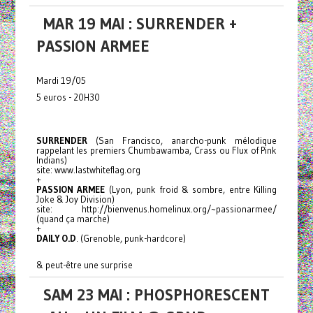
MAR 19 MAI : SURRENDER +
PASSION ARMEE
Mardi 19/05
5 euros - 20H30
SURRENDER
(San Francisco, anarcho-punk mélodique
rappelant les premiers Chumbawamba, Crass ou Flux of Pink
Indians)
site: www.lastwhiteflag.org
+
PASSION ARMEE
(Lyon, punk froid & sombre, entre Killing
Joke & Joy Division)
site: http://bienvenus.homelinux.org/~passionarmee/
(quand ça marche)
+
DAILY O.D
. (Grenoble, punk-hardcore)
& peut-être une surprise
SAM 23 MAI : PHOSPHORESCENT