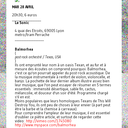
MAR 28 AVRIL
20h30, 6 euros
_________________
Le Sonic
4 quai des Etroits, 69005 Lyon
metro/tram Perrache
_________________
Balmorhea
(
post-rock orchestré / Texas, USA
)
Ils ont emprunté leur nom à un oasis Texan, et au fur et à
mesure des écoutes on comprend pourquoi. Balmorhea,
c'est ce qu'on pourrait appeler du post-rock acoustique. De
la musique instrumentale à renfort de violon, violoncelle, et
banjo. La pochette de leur dernier album illustre assez bien
leur musique, que l'on peut essayer de résumer en 5 termes
essentiels : immensité désertique, sable fin, cactus,
mélancolie, et douceur d'un soir d'été. Programme chargé
s'il en est.
Moins populaires que leurs homologues Texans de This Will
Destroy You, ils ont peu de choses à leur envier (à part peut
être la barbe et la chemise à carreaux).
Pour comprendre l'ampleur de leur musique, il est essentiel
d'oublier ce piètre article, et surtout de regarder cette
video:
http://vimeo.com/1745080
http://www.myspace.com/
balmorhea