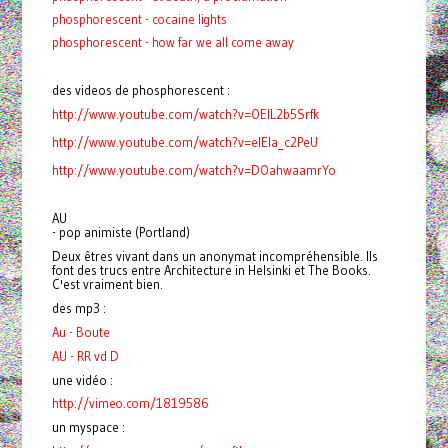
phosphorescent - cocaine lights
phosphorescent - how far we all come away
des videos de phosphorescent :
http://www.youtube.com/watch?v=OElL2b5Srfk
http://www.youtube.com/watch?v=eIEIa_c2PeU
http://www.youtube.com/watch?v=DOahwaamrYo
AU
- pop animiste (Portland)
Deux êtres vivant dans un anonymat incompréhensible. Ils
font des trucs entre Architecture in Helsinki et The Books.
C'est vraiment bien.
des mp3 :
Au - Boute
AU - RR vd D
une vidéo :
http://vimeo.com/1819586
un myspace :