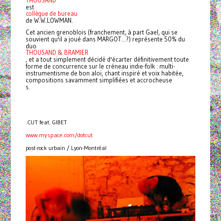
THOUSAND
est
collègue de bureau
de W.W.LOWMAN.
Cet ancien grenoblois (franchement, à part Gael, qui se
souvient qu'il a joué dans MARGOT...?) représente 50% du
duo
THOUSAND & BRAMIER
, et a tout simplement décidé d'écarter définitivement toute
forme de concurrence sur le créneau indie-folk : multi-
instrumentisme de bon aloi, chant inspiré et voix habitée,
compositions savamment simplifiées et accrocheuse
s.
.CUT feat. GIBET
www.myspace.com/dotcut
post-rock urbain / Lyon-Montréal