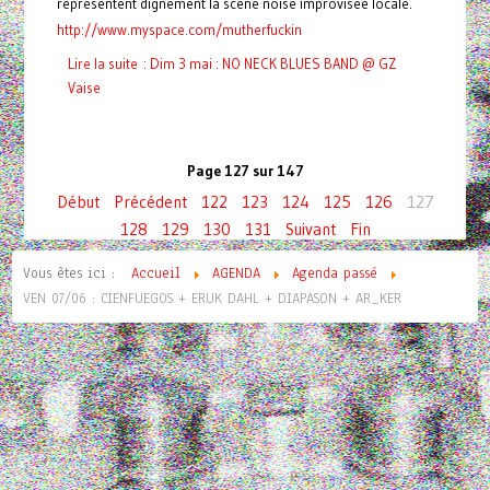
représentent dignement la scène noise improvisée locale.
http://www.myspace.com/mutherfuckin
Lire la suite : Dim 3 mai : NO NECK BLUES BAND @ GZ
Vaise
Page 127 sur 147
Début
Précédent
122
123
124
125
126
127
128
129
130
131
Suivant
Fin
Vous êtes ici :
Accueil
AGENDA
Agenda passé
VEN 07/06 : CIENFUEGOS + ERUK DAHL + DIAPASON + AR_KER