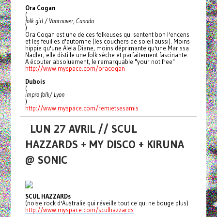
Ora Cogan
(
folk girl / Vancouver, Canada
)
Ora Cogan est une de ces folkeuses qui sentent bon l'encens
et les feuilles d'automne (les couchers de soleil aussi). Moins
hippie qu'une Alela Diane, moins déprimante qu'une Marissa
Nadler, elle distille une folk sèche et parfaitement fascinante.
A écouter absoluement, le remarquable "your not free"
http://www.myspace.com/
oracogan
Dubois
(
impro folk/ Lyon
)
http://www.myspace.com/
remietsesamis
LUN 27 AVRIL // SCUL
HAZZARDS + MY DISCO + KIRUNA
@ SONIC
SCUL HAZZARDs
(noise rock d'Australie qui réveille tout ce qui ne bouge plus)
http://www.myspace.com/sculhazzards