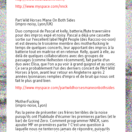
http://www.myspace.com/nnck
Part Wild Horses Mane On Both Sides
(impro-noisy, Lyon/UK)
Duo composé de Pascal et kelly, batterie/flute traversière
pour des impros expé et noisy. Pascal a déjà une cassette
sortie sur l'excellent label Night People (des Raccoo-oo-oon)
et est devenu le troisième membre des motherfucking le
temps de quelques concerts, leur apportant des impros à la
batterie tout en maitrise et en retenue. Kelly, quant à elle, au
delà de quelques collaborations avec des groupes de
passages (comme Helhesten récemment), fait partie d'un
duo avec Elisa, que l'on a pu voir à grand guignol et au sonic.
Ce sera probablement l'un des derniers concert de PArt Wild
Horses à lyon, avant leur retour en Angleterre après 2
années lyonnaises remplies d'impro et de bruit qui nous ont
fait le plus grand bien.
http://www.myspace.com/partwildhorsesmaneonbothsides
MotherFucking
(impro-noise, Lyon)
Pas la peine de présenter ces frères terribles de la noise
puisqu'ils ont l'habitude d'écumer les premieres parties (et le
bar) de Grrrnd Zero. Comment programmer NNCK, sans
ajouter MF en premières partie ? C'est une question à
laquelle nous ne tenterons jamais de répondre, puisqu'ils