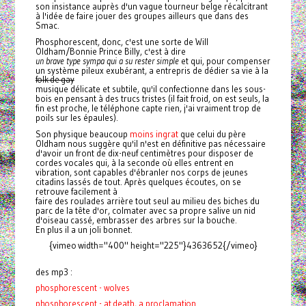
son insistance auprès d'un vague tourneur belge récalcitrant
à l'idée de faire jouer des groupes ailleurs que dans des
Smac.
Phosphorescent, donc, c'est une sorte de Will
Oldham/Bonnie Prince Billy, c'est à dire
un brave type sympa qui a su rester simple
et qui, pour compenser
un système pileux exubérant, a entrepris de dédier sa vie à la
folk de gay
musique délicate et subtile, qu'il confectionne dans les sous-
bois en pensant à des trucs tristes (il fait froid, on est seuls, la
fin est proche, le téléphone capte rien, j'ai vraiment trop de
poils sur les épaules).
Son physique beaucoup
moins ingrat
que celui du père
Oldham nous suggère qu'il n'est en définitive pas nécessaire
d'avoir un front de dix-neuf centimètres pour disposer de
cordes vocales qui, à la seconde où elles entrent en
vibration, sont capables d'ébranler nos corps de jeunes
citadins lassés de tout. Après quelques écoutes, on se
retrouve facilement à
faire des roulades arrière tout seul au milieu des biches du
parc de la tête d'or, colmater avec sa propre salive un nid
d'oiseau cassé, embrasser des arbres sur la bouche.
En plus il a un joli bonnet.
{vimeo width="400" height="225"}4363652{/vimeo}
des mp3 :
phosphorescent - wolves
phosphorescent - at death, a proclamation