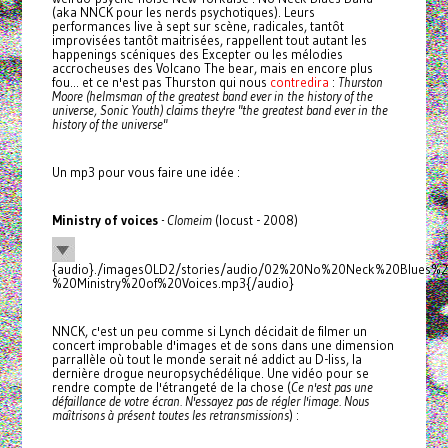
(aka NNCK pour les nerds psychotiques). Leurs
performances live à sept sur scène, radicales, tantôt
improvisées tantôt maitrisées, rappellent tout autant les
happenings scéniques des Excepter ou les mélodies
accrocheuses des Volcano The bear, mais en encore plus
fou... et ce n'est pas Thurston qui nous
contredira
:
Thurston
Moore (helmsman of the greatest band ever in the history of the
universe, Sonic Youth) claims they're "the greatest band ever in the
history of the universe"
Un mp3 pour vous faire une idée :
Ministry of voices
- Clomeim
(locust - 2008)
{audio}./imagesOLD2/stories/audio/02%20No%20Neck%20Blues%
%20Ministry%20of%20Voices.mp3{/audio}
NNCK, c'est un peu comme si Lynch décidait de filmer un
concert improbable d'images et de sons dans une dimension
parrallèle où tout le monde serait né addict au D-liss, la
dernière drogue neuropsychédélique. Une vidéo pour se
rendre compte de l'étrangeté de la chose (
Ce n'est pas une
défaillance de votre écran. N'essayez pas de régler l'image. Nous
maîtrisons à présent toutes les retransmissions
) :