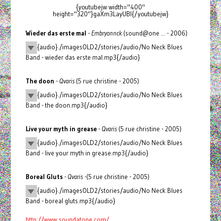
{youtubejw width="400"
height="320"}gaXm3LayUBI{/youtubejw}
Wieder das erste mal
-
Embryonnck
(sound@one ... - 2006)
{audio}./imagesOLD2/stories/audio/No Neck Blues
Band - wieder das erste mal.mp3{/audio}
The doon
-
Qvaris
(5 rue christine - 2005)
{audio}./imagesOLD2/stories/audio/No Neck Blues
Band - the doon.mp3{/audio}
Live your myth in grease
-
Qvaris
(5 rue christine - 2005)
{audio}./imagesOLD2/stories/audio/No Neck Blues
Band - live your myth in grease.mp3{/audio}
Boreal Gluts
-
Qvaris
-(5 rue christine - 2005)
{audio}./imagesOLD2/stories/audio/No Neck Blues
Band - boreal gluts.mp3{/audio}
http://www.soundatone.com/