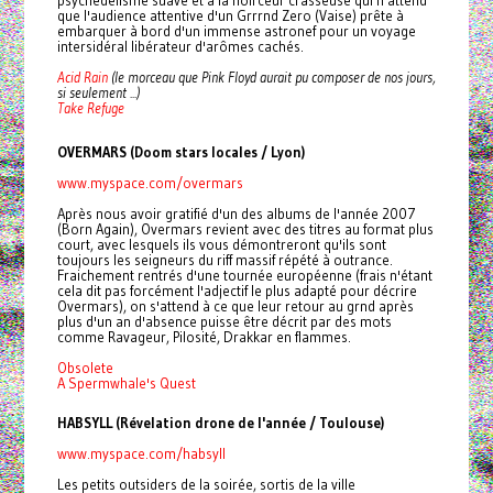
que l'audience attentive d'un Grrrnd Zero (Vaise) prête à
embarquer à bord d'un immense astronef pour un voyage
intersidéral libérateur d'arômes cachés.
Acid Rain
(le morceau que Pink Floyd aurait pu composer de nos jours,
si seulement ...)
Take Refuge
OVERMARS (Doom stars locales / Lyon)
www.myspace.com/overmars
Après nous avoir gratifié d'un des albums de l'année 2007
(Born Again), Overmars revient avec des titres au format plus
court, avec lesquels ils vous démontreront qu'ils sont
toujours les seigneurs du riff massif répété à outrance.
Fraichement rentrés d'une tournée européenne (frais n'étant
cela dit pas forcément l'adjectif le plus adapté pour décrire
Overmars), on s'attend à ce que leur retour au grnd après
plus d'un an d'absence puisse être décrit par des mots
comme Ravageur, Pilosité, Drakkar en flammes.
Obsolete
A Spermwhale's Quest
HABSYLL (Révelation drone de l'année / Toulouse)
www.myspace.com/habsyll
Les petits outsiders de la soirée, sortis de la ville