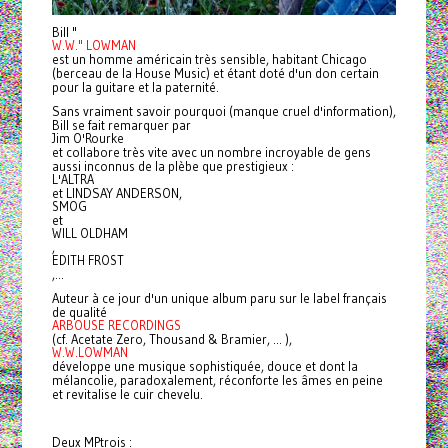
Bill "
W.W." LOWMAN
est un homme américain très sensible, habitant Chicago
(berceau de la House Music) et étant doté d'un don certain
pour la guitare et la paternité.
Sans vraiment savoir pourquoi (manque cruel d'information),
Bill se fait remarquer par
Jim O'Rourke
et collabore très vite avec un nombre incroyable de gens
aussi inconnus de la plèbe que prestigieux :
L'ALTRA
et LINDSAY ANDERSON,
SMOG
et
WILL OLDHAM
,
EDITH FROST
,...
Auteur à ce jour d'un unique album paru sur le label français
de qualité
ARBOUSE RECORDINGS
(cf. Acetate Zero, Thousand & Bramier, ... ),
W.W.LOWMAN
développe une musique sophistiquée, douce et dont la
mélancolie, paradoxalement, réconforte les âmes en peine
et revitalise le cuir chevelu.
Deux MPtrois :