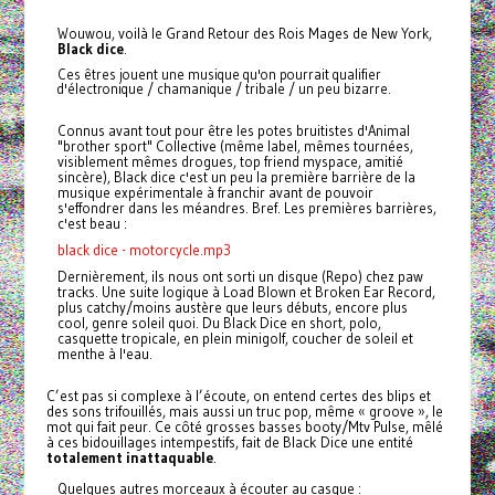
Wouwou, voilà le Grand Retour des Rois Mages de New York,
Black dice
.
Ces êtres jouent une musique qu'on pourrait qualifier
d'électronique / chamanique / tribale / un peu bizarre.
Connus avant tout pour être les potes bruitistes d'Animal
"brother sport" Collective (même label, mêmes tournées,
visiblement mêmes drogues, top friend myspace, amitié
sincère), Black dice c'est un peu la première barrière de la
musique expérimentale à franchir avant de pouvoir
s'effondrer dans les méandres. Bref. Les premières barrières,
c'est beau :
black dice - motorcycle.mp3
Dernièrement, ils nous ont sorti un disque (Repo) chez paw
tracks. Une suite logique à Load Blown et Broken Ear Record,
plus catchy/moins austère que leurs débuts, encore plus
cool, genre soleil quoi. Du Black Dice en short, polo,
casquette tropicale, en plein minigolf, coucher de soleil et
menthe à l'eau.
C’est pas si complexe à l’écoute, on entend certes des blips et
des sons trifouillés, mais aussi un truc pop, même « groove », le
mot qui fait peur. Ce côté grosses basses booty/Mtv Pulse, mêlé
à ces bidouillages intempestifs, fait de Black Dice une entité
totalement inattaquable
.
Quelques autres morceaux à écouter au casque :