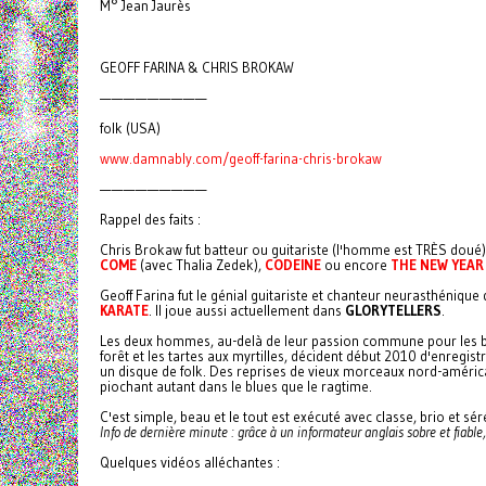
M° Jean Jaurès
GEOFF FARINA & CHRIS BROKAW
—————————
folk (USA)
www.damnably.com/geoff-farina-chris-brokaw
—————————
Rappel des faits :
Chris Brokaw fut batteur ou guitariste (l'homme est TRÈS doué
COME
(avec Thalia Zedek),
CODEINE
ou encore
THE NEW YEAR
Geoff Farina fut le génial guitariste et chanteur neurasthénique
KARATE
. Il joue aussi actuellement dans
GLORYTELLERS
.
Les deux hommes, au-delà de leur passion commune pour les 
forêt et les tartes aux myrtilles, décident début 2010 d'enregist
un disque de folk. Des reprises de vieux morceaux nord-améric
piochant autant dans le blues que le ragtime.
C'est simple, beau et le tout est exécuté avec classe, brio et sér
Info de dernière minute : grâce à un informateur anglais sobre et fiabl
Quelques vidéos alléchantes :