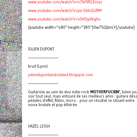
www.youtube.com/watch?v=n7W9RSZosyc
www.youtube.com/watch?v=pe-GbtsGURM
www.youtube.com/watch?v=s0H0jyVbgho
{youtube width="480" height="385"}0w7SlZjtn4Y{/youtube}
JULIEN DUPONT
—————————
bruit (Lyon)
juliendupontandrelated.blogspot.com
—————————
Guitariste au sein du duo indie-rock
MOTHERFUCKIN'
, Julien j
soir tout seul, mais entouré de ses meilleurs amis : guitare dé
pédales d'effet, flûtes, micro... pour un résultat se situant entre
noise brutale et pop éthérée.
HAZEL LEIGH
—————————