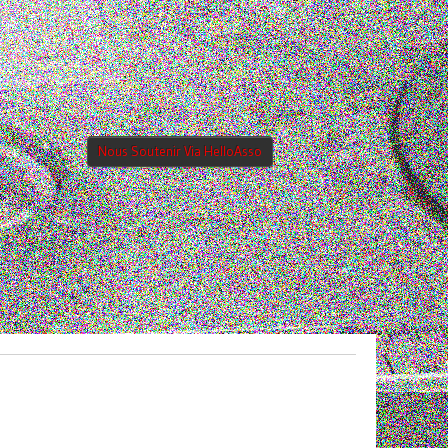
Nous Soutenir Via HelloAsso