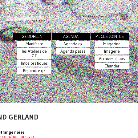
GZ BOHLEN
AGENDA
PIECES JOINTES
Manifeste
Agenda gz
Magazine
les Ateliers de
Agenda passé
Imagerie
GZ
Archives chaos
Infos pratiques
Chantier
Rejoindre gz
RND GERLAND
strange noise
e.com/nonhorsevsx