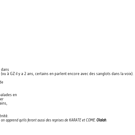
) dans
(vu à GZ il y a 2 ans, certains en parlent encore avec des sanglots dans la voix).
 de
balades en
rer
ains,
énité.
e, on apprend qu'ils feront aussi des reprises de KARATE et COME.
Olalah
.