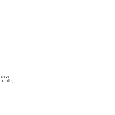
ouera ce
saccordée,