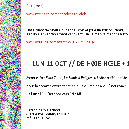
folk (Lyon)
www.myspace.com/hazelyhazelleigh
—————————
Hazel vient de Sheffield, habite Lyon et joue un folk touchant,
sensible et véritablement captivant. On l'aime vraiment beauco
www.youtube.com/watch?v=6Y6PtLVnaQc
LUN 11 OCT // DE HØJE HŒLE +
Menace d'un Futur Terne, La Bande à Fatigue, la justice anti-terroriste
pour la somme exorbitante de plus ou moins 4 ou 5 neurones
Le Lundi 11 Octobre vers 19h48
------------------------------
-----------------
------------------------------
-----------------
Grrrnd Zero Gerland
40 rue Pré-Gaudry LYON 7
M° Jean Jaurès
------------------------------
----------------
------------------------------
----------------