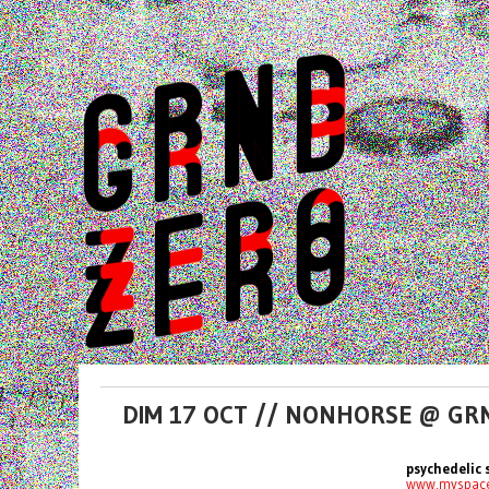
DIM 17 OCT // NONHORSE @ G
psychedelic 
www.myspac