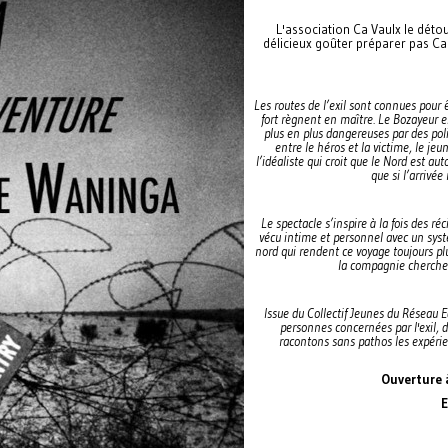
L'association Ca Vaulx le déto
délicieux goûter préparer pas Ca
Les routes de l’exil sont connues pour ê
fort règnent en maître. Le Bozayeur est
plus en plus dangereuses par des polit
entre le héros et la victime, le jeu
l’idéaliste qui croit que le Nord est a
que si l’arrivée 
Le spectacle s’inspire à la fois des ré
vécu intime et personnel avec un syst
nord qui rendent ce voyage toujours pl
la compagnie cherche 
Issue du Collectif Jeunes du Réseau 
personnes concernées par l'exil, 
racontons sans pathos les expérien
Ouverture 
E