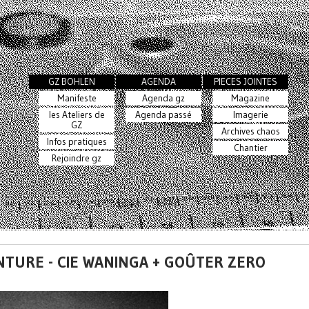
GZ BOHLEN
AGENDA
PIECES JOINTES
Manifeste
Agenda gz
Magazine
les Ateliers de
Agenda passé
Imagerie
GZ
Archives chaos
Infos pratiques
Chantier
Rejoindre gz
ENTURE - CIE WANINGA + GOÛTER ZERO