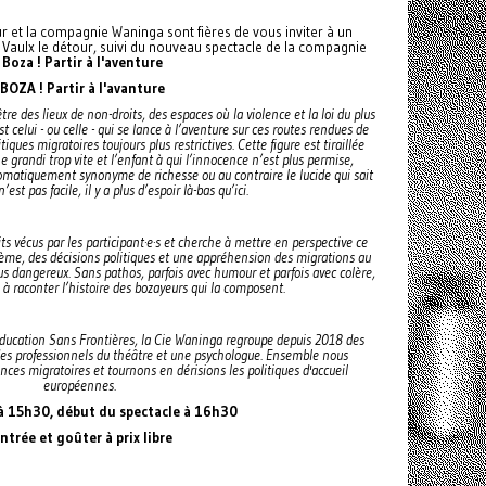
ur et la compagnie Waninga sont fières de vous inviter à un
 Vaulx le détour, suivi du nouveau spectacle de la compagnie
Boza ! Partir à l'aventure
BOZA ! Partir à l'avanture
tre des lieux de non-droits, des espaces où la violence et la loi du plus
 celui - ou celle - qui se lance à l’aventure sur ces routes rendues de
iques migratoires toujours plus restrictives. Cette figure est tiraillée
ne grandi trop vite et l’enfant à qui l’innocence n’est plus permise,
utomatiquement synonyme de richesse ou au contraire le lucide qui sait
n’est pas facile, il y a plus d’espoir là-bas qu’ici.
cits vécus par les participant·e·s et cherche à mettre en perspective ce
ème, des décisions politiques et une appréhension des migrations au
us dangereux. Sans pathos, parfois avec humour et parfois avec colère,
à raconter l’histoire des bozayeurs qui la composent.
Education Sans Frontières, la Cie Waninga regroupe depuis 2018 des
des professionnels du théâtre et une psychologue. Ensemble nous
ces migratoires et tournons en dérisions les politiques d'accueil
européennes.
à 15h30, début du spectacle à 16h30
ntrée et goûter à prix libre