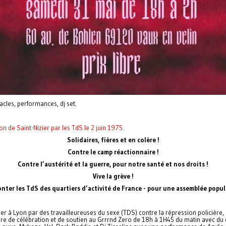
acles, performances, dj set.
on de Saint-Nizier par les TdS le 2 juin 1975.
Solidaires, fières et en colère !
Contre le camp réactionnaire !
Contre l’austérité et la guerre, pour notre santé et nos droits !
Vive la grève !
nter les TdS des quartiers d’activité de France - pour une assemblée popul
er à Lyon par des travailleureuses du sexe (TDS) contre la répression policière, l
ibre de célébration et de soutien au Grrrnd Zero de 18h à 1H45 du matin avec du 