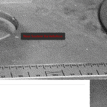
Nous Soutenir Via HelloAsso