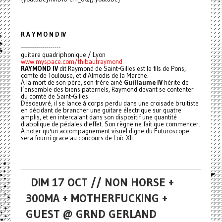
R A Y M O N D IV
--------------------
guitare quadriphonique / Lyon
www.myspace.com/thibautraymond
RAYMOND IV
dit Raymond de Saint-Gilles est le fils de Pons,
comte de Toulouse, et d'Almodis de la Marche.
À la mort de son père, son frère ainé
Guillaume IV
hérite de
l’ensemble des biens paternels, Raymond devant se contenter
du comté de Saint-Gilles.
Désoeuvré, il se lance à corps perdu dans une croisade bruitiste
en décidant de brancher une guitare électrique sur quatre
amplis, et en intercalant dans son dispositif une quantité
diabolique de pédales d'effet. Son règne ne fait que commencer.
A noter qu'un accompagnement visuel digne du Futuroscope
sera fourni grace au concours de Loïc XII.
DIM 17 OCT // NON HORSE +
300MA + MOTHERFUCKING +
GUEST @ GRND GERLAND