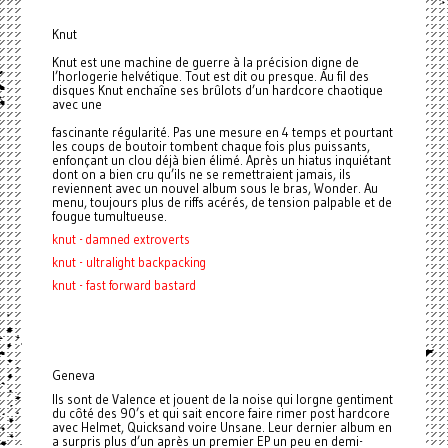
Knut
Knut est une machine de guerre à la précision digne de
l’horlogerie helvétique. Tout est dit ou presque. Au fil des
disques Knut enchaîne ses brûlots d’un hardcore chaotique
avec une
fascinante régularité. Pas une mesure en 4 temps et pourtant
les coups de boutoir tombent chaque fois plus puissants,
enfonçant un clou déjà bien élimé. Après un hiatus inquiétant
dont on a bien cru qu’ils ne se remettraient jamais, ils
reviennent avec un nouvel album sous le bras, Wonder. Au
menu, toujours plus de riffs acérés, de tension palpable et de
fougue tumultueuse.
knut - damned extroverts
knut - ultralight backpacking
knut - fast forward bastard
Geneva
Ils sont de Valence et jouent de la noise qui lorgne gentiment
du côté des 90’s et qui sait encore faire rimer post hardcore
avec Helmet, Quicksand voire Unsane. Leur dernier album en
a surpris plus d’un après un premier EP un peu en demi-