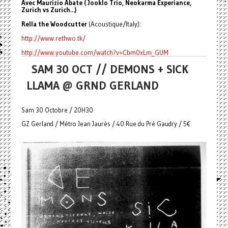
Avec Maurizio Abate ( Jooklo Trio, Neokarma Experiance,
Zurich vs Zurich...)
Rella the Woodcutter
(Acoustique/Italy):
http://www.rethwo.tk/
http://www.youtube.com/watch?
v=Cbm0xLm_GUM
SAM 30 OCT // DEMONS + SICK
LLAMA @ GRND GERLAND
Sam 30 Octobre / 20H30
GZ Gerland / Métro Jean Jaurès / 40 Rue du Pré Gaudry / 5€