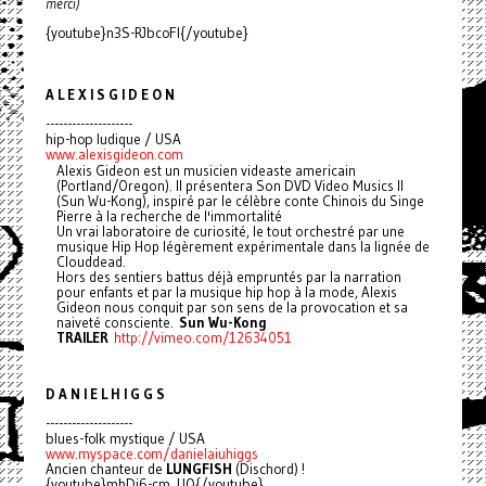
merci)
{youtube}n3S-RJbcoFI{/youtube}
A L E X I S G I D E O N
--------------------
hip-hop ludique / USA
www.alexisgideon.com
Alexis Gideon est un musicien videaste americain
(Portland/Oregon). Il présentera Son DVD Video Musics II
(Sun Wu-Kong), inspiré par le célèbre conte Chinois du Singe
Pierre à la recherche de l'immortalité
Un vrai laboratoire de curiosité, le tout orchestré par une
musique Hip Hop légèrement expérimentale dans la lignée de
Clouddead.
Hors des sentiers battus déjà empruntés par la narration
pour enfants et par la musique hip hop à la mode, Alexis
Gideon nous conquit par son sens de la provocation et sa
naiveté consciente.
Sun Wu-Kong
TRAILER
http://vimeo.com/12634051
D A N I E L H I G G S
--------------------
blues-folk mystique / USA
www.myspace.com/danielaiuhiggs
Ancien chanteur de
LUNGFISH
(Dischord) !
{youtube}mhDi6-cm_UQ{/youtube}