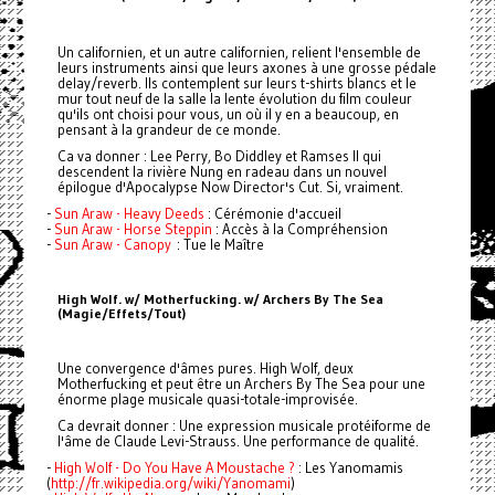
Un californien, et un autre californien, relient l'ensemble de
leurs instruments ainsi que leurs axones à une grosse pédale
delay/reverb. Ils contemplent sur leurs t-shirts blancs et le
mur tout neuf de la salle la lente évolution du film couleur
qu'ils ont choisi pour vous, un où il y en a beaucoup, en
pensant à la grandeur de ce monde.
Ca va donner : Lee Perry, Bo Diddley et Ramses II qui
descendent la rivière Nung en radeau dans un nouvel
épilogue d'Apocalypse Now Director's Cut. Si, vraiment.
-
Sun Araw - Heavy Deeds
: Cérémonie d'accueil
-
Sun Araw - Horse Steppin
: Accès à la Compréhension
-
Sun Araw - Canopy
: Tue le Maître
High Wolf. w/ Motherfucking. w/ Archers By The Sea
(Magie/Effets/Tout)
Une convergence d'âmes pures. High Wolf, deux
Motherfucking et peut être un Archers By The Sea pour une
énorme plage musicale quasi-totale-improvisée.
Ca devrait donner : Une expression musicale protéiforme de
l'âme de Claude Levi-Strauss. Une performance de qualité.
-
High Wolf - Do You Have A Moustache ?
: Les Yanomamis
(
http://fr.wikipedia.org/wiki/Yanomami
)