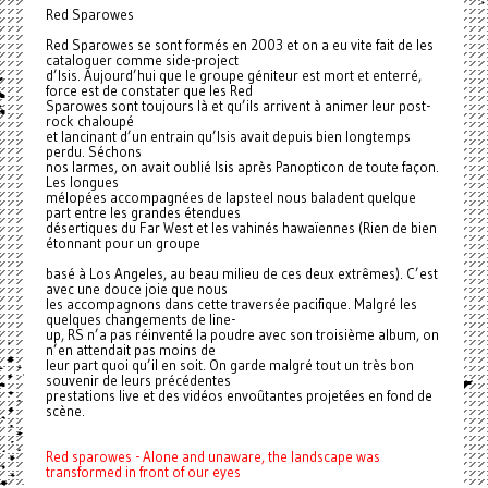
Red Sparowes
Red Sparowes se sont formés en 2003 et on a eu vite fait de les
cataloguer comme side-project
d’Isis. Aujourd’hui que le groupe géniteur est mort et enterré,
force est de constater que les Red
Sparowes sont toujours là et qu’ils arrivent à animer leur post-
rock chaloupé
et lancinant d’un entrain qu’Isis avait depuis bien longtemps
perdu. Séchons
nos larmes, on avait oublié Isis après Panopticon de toute façon.
Les longues
mélopées accompagnées de lapsteel nous baladent quelque
part entre les grandes étendues
désertiques du Far West et les vahinés hawaïennes (Rien de bien
étonnant pour un groupe
basé à Los Angeles, au beau milieu de ces deux extrêmes). C’est
avec une douce joie que nous
les accompagnons dans cette traversée pacifique. Malgré les
quelques changements de line-
up, RS n’a pas réinventé la poudre avec son troisième album, on
n’en attendait pas moins de
leur part quoi qu’il en soit. On garde malgré tout un très bon
souvenir de leurs précédentes
prestations live et des vidéos envoûtantes projetées en fond de
scène.
Red sparowes - Alone and unaware, the landscape was
transformed in front of our eyes