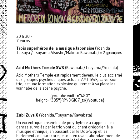
20 h 30 -
7 euros
Trois superhéros de la musique Japonaise
(Yoshida
Tatsuya / Tsuyama Atsushi /Makoto Kawabata) =
7 groupes
Acid Mothers Temple SWR
(Kawabata/Tsuyama/Yoshida)
Acid Mothers Temple est rapidement devenu le plus acclamé
des groupes psychédeliques actuels. AMT SWR, sa version
trio, est une formation explosive qui remet à sa place les
wannabe de la scène psyché.
{youtube width="480"
height="385"}RPNDGI67_ts{/youtube}
Zubi Zuva X
(Yoshida/Tsuyama/Kawabata)
Un excentrique ensemble de polyrhytmie a cappella. Les
genres survolés par le trio vont du chant grégorien à la
musique ethnique, en passant par le Doo-Wop et les
hurlements du hardcore, le tout en usant abondamment de
rythmes irréguliers; un moyen idéal d'oublier tous les