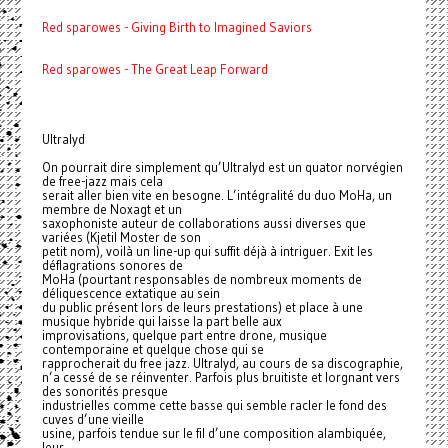
Red sparowes - Giving Birth to Imagined Saviors
Red sparowes - The Great Leap Forward
Ultralyd
On pourrait dire simplement qu’Ultralyd est un quator norvégien
de free-jazz mais cela
serait aller bien vite en besogne. L’intégralité du duo MoHa, un
membre de Noxagt et un
saxophoniste auteur de collaborations aussi diverses que
variées (Kjetil Moster de son
petit nom), voilà un line-up qui suffit déjà à intriguer. Exit les
déflagrations sonores de
MoHa (pourtant responsables de nombreux moments de
déliquescence extatique au sein
du public présent lors de leurs prestations) et place à une
musique hybride qui laisse la part belle aux
improvisations, quelque part entre drone, musique
contemporaine et quelque chose qui se
rapprocherait du free jazz. Ultralyd, au cours de sa discographie,
n’a cessé de se réinventer. Parfois plus bruitiste et lorgnant vers
des sonorités presque
industrielles comme cette basse qui semble racler le fond des
cuves d’une vieille
usine, parfois tendue sur le fil d’une composition alambiquée,
leur