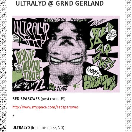
ULTRALYD @ GRND GERLAND
RED SPAROWES
(post rock, US)
http://www.myspace.com/redsparowes
+
ULTRALYD
(free noise jazz, NO)