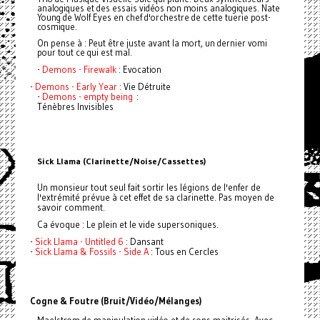
analogiques et des essais vidéos non moins analogiques. Nate
Young de Wolf Eyes en chef d'orchestre de cette tuerie post-
cosmique.
On pense à : Peut être juste avant la mort, un dernier vomi
pour tout ce qui est mal.
Demons - Firewalk
-
: Evocation
-
Demons - Early Year
: Vie Détruite
Demons - empty being
-
:
Ténèbres Invisibles
Sick Llama (Clarinette/Noise/Cassettes)
Un monsieur tout seul fait sortir les légions de l'enfer de
l'extrémité prévue à cet effet de sa clarinette. Pas moyen de
savoir comment.
Ca évoque : Le plein et le vide supersoniques.
-
Sick Llama - Untitled 6
: Dansant
-
Sick Llama & Fossils - Side A
: Tous en Cercles
Cogne & Foutre (Bruit/Vidéo/Mélanges)