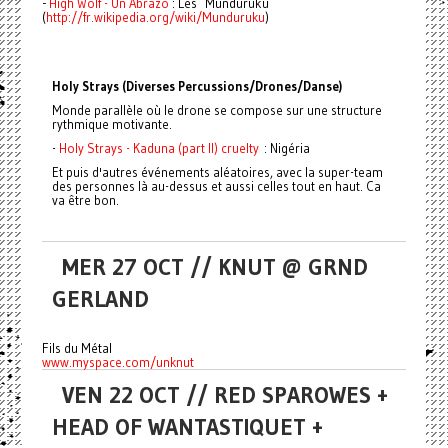
-
High Wolf - Un Abrazo
: Les Munduruku
(
http://fr.wikipedia.org/wiki/Munduruku
)
Holy Strays
(Diverses Percussions/Drones/Danse)
Monde parallèle où le drone se compose sur une structure
rythmique motivante.
-
Holy Strays - Kaduna (part II) cruelty
: Nigéria
Et puis d'autres événements aléatoires, avec la super-team
des personnes là au-dessus et aussi celles tout en haut. Ca
va être bon.
MER 27 OCT // KNUT @ GRND
GERLAND
Fils du Métal
www.myspace.com/unknut
VEN 22 OCT // RED SPAROWES +
HEAD OF WANTASTIQUET +