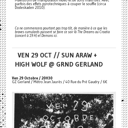
Maelstrom de manipulation vidéo et de sons maitrisés. Avec
parfois des effets pyrotechniques à couper le souffle (circa
Dodeskaden 2010).
Ca ne commencera pourtant pas trop tôt, de manière à ce que les
braves cumulards puissent se faire ce soir là The Dreams au Croatia
(concert à 19 H) et Demons ici.
VEN 29 OCT // SUN ARAW +
HIGH WOLF @ GRND GERLAND
Ven 29 Octobre / 20H30
GZ Gerland / Métro Jean Jaurès / 40 Rue du Pré Gaudry / 6€