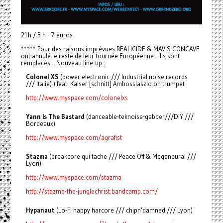
21h / 3 h - 7 euros
***** Pour des raisons imprévues REALICIDE & MAVIS CONCAVE
ont annulé le reste de leur tournée Européenne... Ils sont
remplacés... Nouveau line-up :
Colonel XS
(power electronic /// Industrial noise records
/// Italie) ) feat. Kaiser [schnitt] Ambosslaszlo on trumpet
http://www.myspace.com/colonelxs
Yann Is The Bastard
(danceable-teknoise-gabber///DIY ///
Bordeaux)
http://www.myspace.com/agrafist
Stazma
(breakcore qui tache /// Peace Off & Meganeural ///
Lyon)
http://www.myspace.com/stazma
http://stazma-the-junglechrist.bandcamp.com/
Hypanaut
(Lo-Fi happy harcore /// chipn’damned /// Lyon)