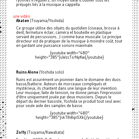
préjugés liés à la musique a cappella.
.
une vidéo
Akaten
(Tsuyama/Yoshida)
Ce groupe utilise des objets du quotidien (ciseaux, brosse à
dent, fermeture éclair, caméra et bouteille en plastique
servant de percussions...) comme base musicale. Le principe
directeur est de pratiquer de la musique à moindre coût, tout
en gardant une puissance sonore maximale.
{youtube width="480"
height="385"}uWzcTsrNyKw{/youtube}
Ruins Alone
(Yoshida solo)
Ruins est assurément un pionnier dans le domaine des duos
basse/batterie. Auteurs de morceaux compliqués et
mystérieux, ils chantent dans une langue de leur invention.
Leur musique, faite de tension, ne donne jamais l'impression
d'être uniquement jouée par deux musiciens. Depuis le
départ du dernier bassiste, Yoshida se produit tout seul avec
pour seule aide des samples de basse.
{youtube width="480"
height="385"}skTIh8qn5Xk{/youtube}
Zoffy
(Tsuyama/Kawabata)