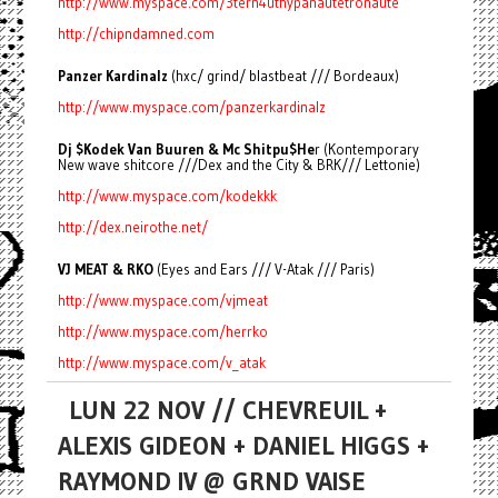
http://www.myspace.com/3tern4uthypanautetronaute
http://chipndamned.com
Panzer Kardinalz
(hxc/ grind/ blastbeat /// Bordeaux)
http://www.myspace.com/panzerkardinalz
Dj $Kodek Van Buuren & Mc Shitpu$He
r (Kontemporary
New wave shitcore ///Dex and the City & BRK/// Lettonie)
http://www.myspace.com/kodekkk
http://dex.neirothe.net/
VJ MEAT & RKO
(Eyes and Ears /// V-Atak /// Paris)
http://www.myspace.com/vjmeat
http://www.myspace.com/herrko
http://www.myspace.com/v_atak
LUN 22 NOV // CHEVREUIL +
ALEXIS GIDEON + DANIEL HIGGS +
RAYMOND IV @ GRND VAISE