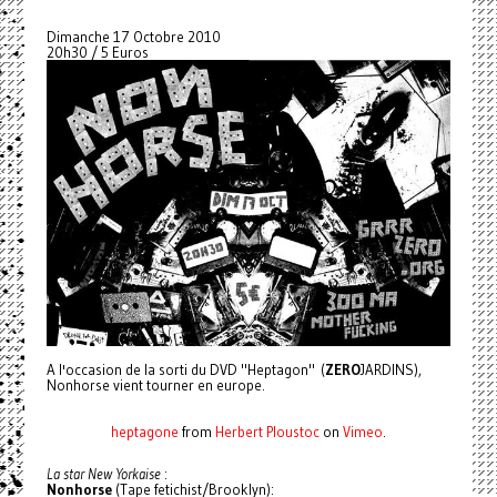
Dimanche 17 Octobre 2010
20h30 / 5 Euros
A l'occasion de la sorti du DVD "Heptagon" (
ZERO
JARDINS),
Nonhorse vient tourner en europe.
heptagone
from
Herbert Ploustoc
on
Vimeo
.
La star New Yorkaise
:
Nonhorse
(Tape fetichist/Brooklyn):