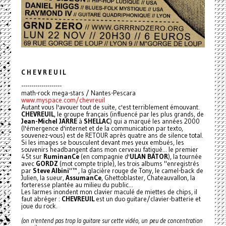
C H E V R E U I L
--------------------
math-rock mega-stars / Nantes-Pescara
www.myspace.com/chevreuil
Autant vous l'avouer tout de suite, c'est terriblement émouvant.
CHEVREUIL
, le groupe français (influencé par les plus grands, de
Jean-Michel JARRE
à
SHELLAC
) qui a marqué les années 2000
(l'émergence d'internet et de la communication par texto,
souvenez-vous) est de RETOUR après quatre ans de silence total.
Si les images se bousculent devant mes yeux embués, les
souvenirs headbangent dans mon cerveau fatigué... le premier
45t sur
RuminanCe
(en compagnie d'
ULAN BATOR
), la tournée
avec
GORDZ
(mot compte triple), les trois albums "enregistrés
par
Steve Albini
"™ , la glacière rouge de Tony, le camel-back de
Julien, la sueur,
AssumanCe
, Ghettoblaster, Chateauvallon, la
forteresse plantée au milieu du public...
Les larmes inondent mon clavier maculé de miettes de chips, il
faut abréger :
CHEVREUIL
est un duo guitare/clavier-batterie et
joue du rock.
(on n'entend pas trop la guitare sur cette vidéo, un peu de concentration