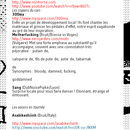
http://www.nonhorse.com
http://www.youtube.com/watch?
v=n9ywrlktUTc
Les copains du coin
:
300ma
:
http://www.myspace.com/300ma
Enfin un projet de développement local ! Ils font chanter les
matériaux et grincer les pédales d'effet, notre esprit vagabonde
au gré de leur inspiration...
Motherfucking
(Bruit/Bresse vs Voges):
http://www.zerojardins.com/
mofo
(Vulgaire) Met une forte emphase au substantif qu’il
accompagne, souvent avec une connotation très
péjorative : putain de,
saloperie de, fils de pute de, astie de, tabarnak
de.
Synonymes : bloody, damned, fucking,
goddamned
Sang
(DubNoisePsyké/Lyon):
Surprise locale pour vous faire danser ! Etonnant, étrange et
émouvant.
Les voisins en tournée
:
Asabikeshiinh
(Bruit/Italy):
http://www.myspace.com/
asabikeshiinh
http://www.youtube.com/watch?
v=UJK-zu-JNXM