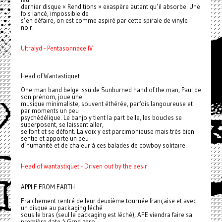
dernier disque « Renditions » exaspère autant qu’il absorbe. Une
fois lancé, impossible de
s’en défaire, on est comme aspiré par cette spirale de vinyle
noir.
Ultralyd - Pentasonnace IV
Head of Wantastiquet
One-man band belge issu de Sunburned hand of the man, Paul de
son prénom, joue une
musique minimaliste, souvent éthérée, parfois langoureuse et
par moments un peu
psychédélique. Le banjo y tient la part belle, les boucles se
superposent, se laissent aller,
se font et se défont. La voix y est parcimonieuse mais très bien
sentie et apporte un peu
d’humanité et de chaleur à ces balades de cowboy solitaire.
Head of wantastiquet - Driven out by the aesir
APPLE FROM EARTH
Fraichement rentré de leur deuxième tournée française et avec
un disque au packaging léché
sous le bras (seul le packaging est léché), AFE viendra faire sa
première date à Grnd zero