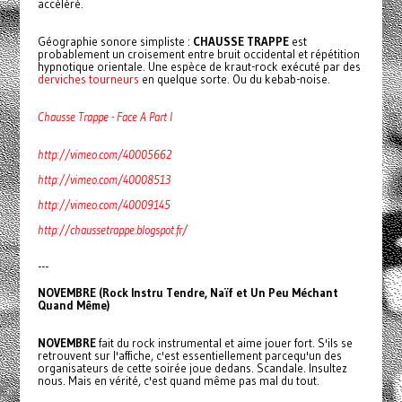
accéléré.
Géographie sonore simpliste :
CHAUSSE TRAPPE
est
probablement un croisement entre bruit occidental et répétition
hypnotique orientale. Une espèce de kraut-rock exécuté par des
derviches tourneurs
en quelque sorte. Ou du kebab-noise.
Chausse Trappe - Face A Part I
http://vimeo.com/40005662
http://vimeo.com/40008513
http://vimeo.com/40009145
http://chaussetrappe.blogspot.fr/
---
NOVEMBRE (Rock Instru Tendre, Naïf et Un Peu Méchant
Quand Même)
NOVEMBRE
fait du rock instrumental et aime jouer fort. S'ils se
retrouvent sur l'affiche, c'est essentiellement parcequ'un des
organisateurs de cette soirée joue dedans. Scandale. Insultez
nous. Mais en vérité, c'est quand même pas mal du tout.