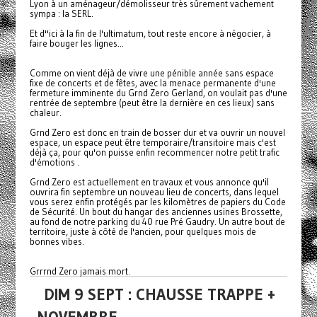
Lyon à un aménageur/démolisseur très sûrement vachement
sympa : la SERL.
Et d''ici à la fin de l'ultimatum, tout reste encore à négocier, à
faire bouger les lignes...
Comme on vient déjà de vivre une pénible année sans espace
fixe de concerts et de fêtes, avec la menace permanente d'une
fermeture imminente du Grnd Zero Gerland, on voulait pas d'une
rentrée de septembre (peut être la dernière en ces lieux) sans
chaleur.
Grnd Zero est donc en train de bosser dur et va ouvrir un nouvel
espace, un espace peut être temporaire/transitoire mais c'est
déjà ça, pour qu'on puisse enfin recommencer notre petit trafic
d'émotions .
Grnd Zero est actuellement en travaux et vous annonce qu'il
ouvrira fin septembre un nouveau lieu de concerts, dans lequel
vous serez enfin protégés par les kilomètres de papiers du Code
de Sécurité. Un bout du hangar des anciennes usines Brossette,
au fond de notre parking du 40 rue Pré Gaudry. Un autre bout de
territoire, juste à côté de l'ancien, pour quelques mois de
bonnes vibes.
Grrrnd Zero jamais mort.
DIM 9 SEPT : CHAUSSE TRAPPE +