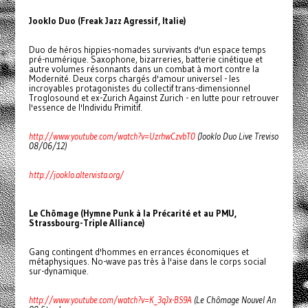
Jooklo Duo (Freak Jazz Agressif, Italie)
Duo de héros hippies-nomades survivants d'un espace temps
pré-numérique. Saxophone, bizarreries, batterie cinétique et
autre volumes résonnants dans un combat à mort contre la
Modernité. Deux corps chargés d'amour universel - les
incroyables protagonistes du collectif trans-dimensionnel
Troglosound et ex-Zurich Against Zurich - en lutte pour retrouver
l'essence de l'Individu Primitif.
http://www.youtube.com/watch?v=UzrhwCzvbT0
(Jooklo Duo Live Treviso
08/06/12)
http://jooklo.altervista.org/
Le Chômage (Hymne Punk à la Précarité et au PMU,
Strassbourg-Triple Alliance)
Gang contingent d'hommes en errances économiques et
métaphysiques. No-wave pas très à l'aise dans le corps social
sur-dynamique.
http://www.youtube.com/watch?v=K_3qJx-BS9A
(Le Chômage Nouvel An