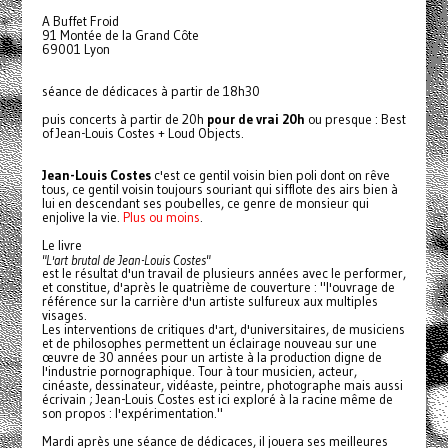
A Buffet Froid
91 Montée de la Grand Côte
69001 Lyon
séance de dédicaces à partir de 18h30
puis concerts à partir de 20h
pour de vrai 20h
ou presque : Best
of Jean-Louis Costes + Loud Objects.
Jean-Louis Costes
c'est ce gentil voisin bien poli dont on rêve
tous, ce gentil voisin toujours souriant qui sifflote des airs bien à
lui en descendant ses poubelles, ce genre de monsieur qui
enjolive la vie.
Plus ou moins
.
Le livre
"L'art brutal de Jean-Louis Costes"
est le résultat d'un travail de plusieurs années avec le performer,
et constitue, d'après le quatrième de couverture : "l'ouvrage de
référence sur la carrière d'un artiste sulfureux aux multiples
visages.
Les interventions de critiques d'art, d'universitaires, de musiciens
et de philosophes permettent un éclairage nouveau sur une
œuvre de 30 années pour un artiste à la production digne de
l'industrie pornographique. Tour à tour musicien, acteur,
cinéaste, dessinateur, vidéaste, peintre, photographe mais aussi
écrivain ; Jean-Louis Costes est ici exploré à la racine même de
son propos : l'expérimentation."
Mardi après une séance de dédicaces, il jouera ses meilleures