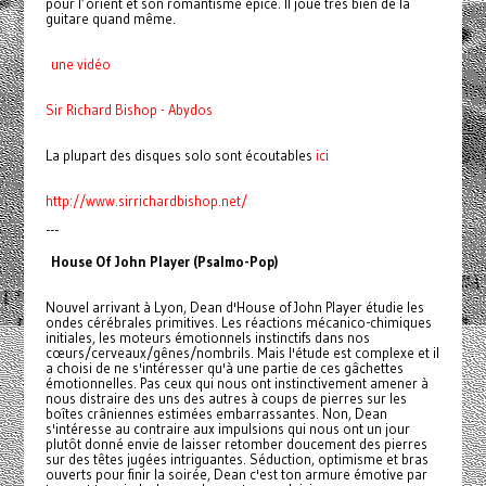
pour l’orient et son romantisme épicé. Il joue très bien de la
guitare quand même.
une vidéo
Sir Richard Bishop - Abydos
La plupart des disques solo sont écoutables
ici
http://www.sirrichardbishop.net/
---
House Of John Player (Psalmo-Pop)
Nouvel arrivant à Lyon, Dean d'House of John Player étudie les
ondes cérébrales primitives. Les réactions mécanico-chimiques
initiales, les moteurs émotionnels instinctifs dans nos
cœurs/cerveaux/gênes/nombrils. Mais l'étude est complexe et il
a choisi de ne s'intéresser qu'à une partie de ces gâchettes
émotionnelles. Pas ceux qui nous ont instinctivement amener à
nous distraire des uns des autres à coups de pierres sur les
boîtes crâniennes estimées embarrassantes. Non, Dean
s'intéresse au contraire aux impulsions qui nous ont un jour
plutôt donné envie de laisser retomber doucement des pierres
sur des têtes jugées intriguantes. Séduction, optimisme et bras
ouverts pour finir la soirée, Dean c'est ton armure émotive par