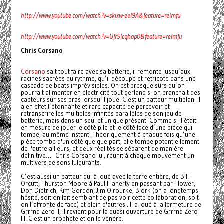
http://www.youtube.com/watch?v=skixw-eel9A&feature=relmfu
http://www.youtube.com/watch?v=UfrSIcqhap0&feature=relmfu
Chris Corsano
Corsano
sait tout faire avec sa batterie, il remonte jusqu’aux
racines sacrées du rythme, qu’il découpe et retricote dans une
cascade de beats imprévisibles. On est presque sûrs qu’on
pourrait alimenter en électricité tout gerland si on branchait des
capteurs sur ses bras lorsqu’il joue. C'est un batteur multiplan. Il
a en effet l’étonnante et rare capacité de percevoir et
retranscrire les multiples infinités parallèles de son jeu de
batterie, mais dans un seul et unique présent. Comme si il était
en mesure de jouer le côté pile et le côté face d’une pièce qui
tombe, au même instant. Théoriquement à chaque fois qu’une
pièce tombe d'un côté quelque part, elle tombe potentiellement
de l'autre ailleurs, et deux réalités se séparent de manière
définitive… Chris Corsano lui, réunit à chaque mouvement un
multivers de sons fulgurants.
C’est aussi un batteur qui à joué avec la terre entière, de Bill
Orcutt, Thurston Moore à Paul Flaherty en passant par Flower,
Don Dietrich, Kim Gordon, Jim O'rourke, Bjork (on a longtemps
hésité, soit on fait semblant de pas voir cette collaboration, soit
on l’affronte de face) et plein d'autres.. Il a joué à la fermeture de
Grrrnd Zero II, il revient pour la quasi ouverture de Grrrnd Zero
III. C'est un prophète et on le vénère.