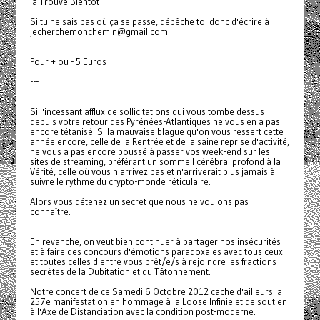
la Trouve Bientôt
Si tu ne sais pas où ça se passe, dépêche toi donc d'écrire à
jecherchemonchemin@gmail.com
Pour + ou - 5 Euros
---
Si l'incessant afflux de sollicitations qui vous tombe dessus
depuis votre retour des Pyrénées-Atlantiques ne vous en a pas
encore tétanisé. Si la mauvaise blague qu'on vous ressert cette
année encore, celle de la Rentrée et de la saine reprise d'activité,
ne vous a pas encore poussé à passer vos week-end sur les
sites de streaming, préférant un sommeil cérébral profond à la
Vérité, celle où vous n'arrivez pas et n'arriverait plus jamais à
suivre le rythme du crypto-monde réticulaire.
Alors vous détenez un secret que nous ne voulons pas
connaître.
En revanche, on veut bien continuer à partager nos insécurités
et à faire des concours d'émotions paradoxales avec tous ceux
et toutes celles d'entre vous prêt/e/s à rejoindre les fractions
secrètes de la Dubitation et du Tâtonnement.
Notre concert de ce Samedi 6 Octobre 2012 cache d'ailleurs la
257e manifestation en hommage à la Loose Infinie et de soutien
à l'Axe de Distanciation avec la condition post-moderne.