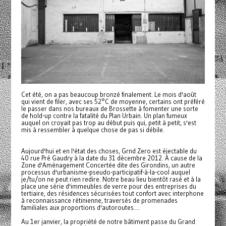
Cet été, on a pas beaucoup bronzé finalement. Le mois d'août
qui vient de filer, avec ses 52°C de moyenne, certains ont préféré
le passer dans nos bureaux de Brossette à fomenter une sorte
de hold-up contre la fatalité du Plan Urbain. Un plan fumeux
auquel on croyait pas trop au début puis qui, petit à petit, s'est
mis à ressembler à quelque chose de pas si débile.
Aujourd'hui et en l'état des choses, Grnd Zero est éjectable du
40 rue Pré Gaudry à la date du 31 décembre 2012. A cause de la
Zone d'Aménagement Concertée dite des Girondins, un autre
processus d'urbanisme-pseudo-participatif-à-la-cool auquel
je/tu/on ne peut rien redire. Notre beau lieu bientôt rasé et à la
place une série d'immeubles de verre pour des entreprises du
tertiaire, des résidences sécurisées tout confort avec interphone
à reconnaissance rétinienne, traversés de promenades
familiales aux proportions d'autoroutes....
Au 1er janvier, la propriété de notre bâtiment passe du Grand