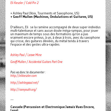
Eli Keszler / Cold Pin 2
+ Ashley Paul (Voix, Tourments et Saxophone, US)
+ Geoff Mullen (Machines, Ondulations et Guitares, US)
D'ailleurs, Eli se la ramène accompagné de deux super-individus
multi-talentueux et sans aucun doute méga-sympas, pour jouer
un maximum de temps sous des formations qu'on a pas
vraiment encore prévus, à un, à deux à trois, avec du saxophone
qui crisse, des guitares déviées, du métal tendu à travers
l'espace et des gestes ultra-rapides.
Ashley Paul / Leave Mine
Geoff Mullen / Accidental Guitars Part One
Puis va donc te documenter :
http://elikeszler.com
http://ashleypaul.net/
http://rareyouth.org/
---
Cascade (Percussion et Electronique Jamais Vues Encore,
Lyon)