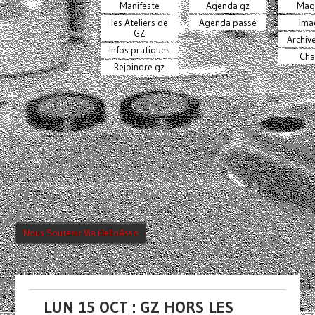
Manifeste
Agenda gz
Mag
les Ateliers de
Agenda passé
Ima
GZ
Archiv
Infos pratiques
Cha
Rejoindre gz
Nous Soutenir Via HelloAsso
LUN 15 OCT : GZ HORS LES