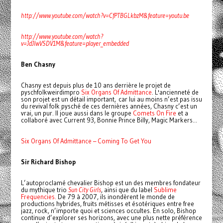
http://www.youtube.com/watch?v=CfPTBGLkbzM&feature=youtu.be
http://www.youtube.com/watch?
v=JdJIwVSDV1M&feature=player_embedded
Ben Chasny
Chasny est depuis plus de 10 ans derrière le projet de
pyschfolkweirdimpro
Six Organs Of Admittance
. L'ancienneté de
son projet est un détail important, car lui au moins n’est pas issu
du revival folk pysché de ces dernières années, Chasny c’est un
vrai, un pur. Il joue aussi dans le groupe
Comets On Fire
et a
collaboré avec Current 93, Bonnie Prince Billy, Magic Markers...
Six Organs Of Admittance – Coming To Get You
Sir Richard Bishop
L’autoproclamé chevalier Bishop est un des membres fondateur
du mythique trio
Sun City Girls
, ainsi que du label
Sublime
Frequencies.
De 79 à 2007, ils inondèrent le monde de
productions hybrides, fruits métisses et ésotériques entre free
jazz, rock, n’importe quoi et sciences occultes. En solo, Bishop
continue d’explorer ses horizons, avec une plus nette préférence