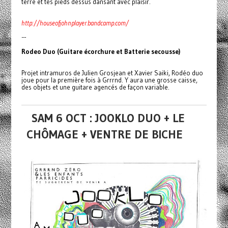
terre et tes pieds dessus dansant avec plaisir.
http://houseofjohnplayer.bandcamp.com/
---
Rod
eo Duo (Guitare écorchure et Batterie secousse)
Projet intramuros de Julien Grosjean et Xavier Saiki, Rodéo duo
joue pour la première fois à Grrrnd. Y aura une grosse caisse,
des objets et une guitare agencés de façon variable.
SAM 6 OCT : JOOKLO DUO + LE
CHÔMAGE + VENTRE DE BICHE