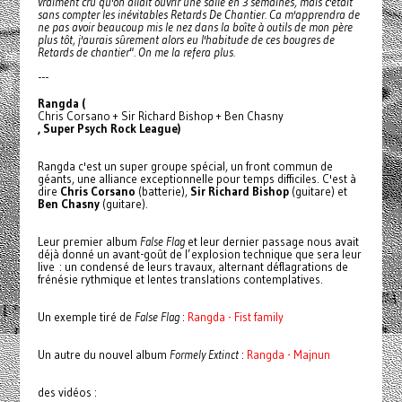
vraiment cru qu'on allait ouvrir une salle en 3 semaines, mais c'était
sans compter les inévitables Retards De Chantier. Ca m'apprendra de
ne pas avoir beaucoup mis le nez dans la boîte à outils de mon père
plus tôt, j'aurais sûrement alors eu l'habitude de ces bougres de
Retards de chantier". On me la refera plus.
---
Rangda (
Chris Corsano + Sir Richard Bishop + Ben Chasny
, Super Psych Rock League)
Rangda c'est un super groupe spécial, un front commun de
géants, une alliance exceptionnelle pour temps difficiles. C'est à
dire
Chris Corsano
(batterie),
Sir Richard Bishop
(guitare) et
Ben Chasny
(guitare).
Leur premier album
False Flag
et leur dernier passage nous avait
déjà donné un avant-goût de l’explosion technique que sera leur
live : un condensé de leurs travaux, alternant déflagrations de
frénésie rythmique et lentes translations contemplatives.
Un exemple tiré de
False Flag
:
Rangda - Fist family
Un autre du nouvel album
Formely Extinct
:
Rangda - Majnun
des vidéos :