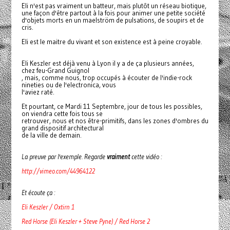
Eli n'est pas vraiment un batteur, mais plutôt un réseau biotique,
une façon d'être partout à la fois pour animer une petite société
d'objets morts en un maelström de pulsations, de soupirs et de
cris.
Eli est le maitre du vivant et son existence est à peine croyable.
Eli Keszler est déjà venu à Lyon il y a de ça plusieurs années,
chez feu-Grand Guignol
, mais, comme nous, trop occupés à écouter de l'indie-rock
nineties ou de l'electronica, vous
l'aviez raté.
Et pourtant, ce Mardi 11 Septembre, jour de tous les possibles,
on viendra cette fois tous se
retrouver, nous et nos être-primitifs, dans les zones d'ombres du
grand dispositif architectural
de la ville de demain.
La preuve par l'exemple. Regarde
vraiment
cette vidéo :
http://vimeo.com/44964122
Et écoute ça :
Eli Keszler / Oxtirn 1
Red Horse (Eli Keszler + Steve Pyne) / Red Horse 2