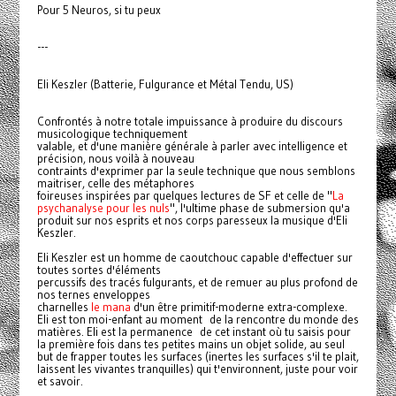
Pour 5 Neuros, si tu peux
---
Eli Keszler (Batterie, Fulgurance et Métal Tendu, US)
Confrontés à notre totale impuissance à produire du discours
musicologique techniquement
valable, et d'une manière générale à parler avec intelligence et
précision, nous voilà à nouveau
contraints d'exprimer par la seule technique que nous semblons
maitriser, celle des métaphores
foireuses inspirées par quelques lectures de SF et celle de "
La
psychanalyse pour les nuls
", l'ultime phase de submersion qu'a
produit sur nos esprits et nos corps paresseux la musique d'Eli
Keszler.
Eli Keszler est un homme de caoutchouc capable d'effectuer sur
toutes sortes d'éléments
percussifs des tracés fulgurants, et de remuer au plus profond de
nos ternes enveloppes
charnelles
le mana
d'un être primitif-moderne extra-complexe.
Eli est ton moi-enfant au moment de la rencontre du monde des
matières. Eli est la permanence de cet instant où tu saisis pour
la première fois dans tes petites mains un objet solide, au seul
but de frapper toutes les surfaces (inertes les surfaces s'il te plait,
laissent les vivantes tranquilles) qui t'environnent, juste pour voir
et savoir.