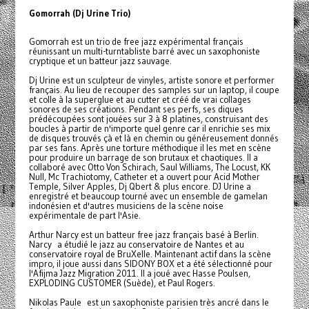
Gomorrah (Dj Urine Trio)
Gomorrah est un trio de free jazz expérimental français
réunissant un multi-turntabliste barré avec un saxophoniste
cryptique et un batteur jazz sauvage.
Dj Urine est un sculpteur de vinyles, artiste sonore et performer
français. Au lieu de recouper des samples sur un laptop, il coupe
et colle à la superglue et au cutter et créé de vrai collages
sonores de ses créations. Pendant ses perfs, ses diques
prédécoupées sont jouées sur 3 à 8 platines, construisant des
boucles à partir de n'importe quel genre car il enrichie ses mix
de disques trouvés çà et là en chemin ou généreusement donnés
par ses fans. Après une torture méthodique il les met en scène
pour produire un barrage de son brutaux et chaotiques. Il a
collaboré avec Otto Von Schirach, Saul Williams, The Locust, KK
Null, Mc Trachiotomy, Catheter et a ouvert pour Acid Mother
Temple, Silver Apples, Dj Qbert & plus encore. DJ Urine a
enregistré et beaucoup tourné avec un ensemble de gamelan
indonésien et d'autres musiciens de la scène noise
expérimentale de part l'Asie.
Arthur Narcy est un batteur free jazz français basé à Berlin.
Narcy a étudié le jazz au conservatoire de Nantes et au
conservatoire royal de BruXelle. Maintenant actif dans la scène
impro, il joue aussi dans SIDONY BOX et a été sélectionné pour
l'Afijma Jazz Migration 2011. Il a joué avec Hasse Poulsen,
EXPLODING CUSTOMER (Suède), et Paul Rogers.
Nikolas Paule est un saxophoniste parisien très ancré dans le