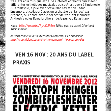
free jazz et la musique expé. Ses intérêts et talents carressent
différentes esthétiques musicales puisqu'il a traversé l'Indonesie
& la Malaysie, a joué avec Steve Mac Kay et son Radon
Ensemble, et collaboré avec un orchestre de tango/jazz
Argentin, ou encore avec le collectif de free jazz Monocrix
Arkhestra et les Kawa brothers de Jaipur -au Rajasthan-.
vidéo :
http://youtu.be/Rp-Lj22k9sw
Nikko paul au sax et DJ urine à
Kuala lumpur
on vous conseille aussi d'écouter Gomorrah sur Soundcloud
http://soundcloud.com/dj-urine/gomorrah_le-desespoir-des
VEN 16 NOV : 20 ANS DU LABEL
PRAXIS