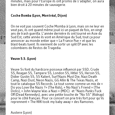
minutes, mais pour l’Europe ils ont promis de s’adapter, on aura
bien droit à 20 minutes de sauvagerie.
Coche Bomba (Lyon, Montréal, Dijon)
On ne voit pas souvent Coche Momba à Lyon, mais on ne leur en
veut pas, ils ont quand même joué ici un paquet de fois, en vingt
ans de trash guerilla. L’année dernière ils ont tourné en Asie du
Sud Est, cette année ils vont en Amérique du Sud, tout ça pour
annoncer au monde entier que « La France Pue » et que les
blast-beats tuent. Ils viennent de sortir un split EP avec les
colombiens de Restos de Tragedia.
Veuve S.S. (Lyon)
Veuve Ss font du hardcore poisseux influencé par SSD, Crude
SS, Reagan SS, Tampere SS, London SS, Hitler SS, Heroin SS,
Didier Gustin SS, SS Kaliert, Surf Nazis Must Die, Nazi Death
Camp, Nazi Dust, Neon Nazis, GG Allin & The Texas Nazis, et
tout le catalogue SS Records. Le tout sonne comme un mix de «
Do you Love the Nazis ?» (The Kids), « No Nazi’s Friend » (The
Dicks), « John Wayne Was a Nazi » (MDC) et “Nazis Punks Fuck
Off (Dead Kennedys), avec une petite touche de “No SS” (Kidnap)
pour le côté français. Pour ce concert on prie très fort pour qu’ils
reprennent « The KKK took my baby away » des Ramones.
Austere (Lyon)