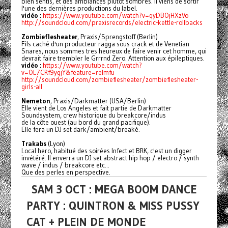
bien sentis, et des ambiances plutôt sombres. Il viens de sortir
l'une des dernières productions du label.
vidéo :
https://www.youtube.com/watch?v=qyDBOjHXzVo
http://soundcloud.com/praxisrecords/electric-kettle-rollbacks
Zombieflesheater
, Praxis/Sprengstoff (Berlin)
Fils caché d'un producteur ragga sous crack et de Venetian
Snares, nous sommes tres heureux de faire venir cet homme, qui
devrait faire trembler le Grrrnd Zero. Attention aux épileptiques.
vidéo :
https://www.youtube.com/watch?
v=OL7CRf9ygjY&feature=relmfu
http://soundcloud.com/zombieflesheater/zombieflesheater-
girls-all
Nemeton
, Praxis/Darkmatter (USA/Berlin)
Elle vient de Los Angeles et fait partie de Darkmatter
Soundsystem, crew historique du breakcore/indus
de la côte ouest (au bord du grand pacifique).
Elle fera un DJ set dark/ambient/breaké.
Trakabs
(Lyon)
Local hero, habitué des soirées Infect et BRK, c'est un digger
invétéré. Il enverra un DJ set abstract hip hop / electro / synth
wave / indus / breakcore etc...
Que des perles en perspective.
SAM 3 OCT : MEGA BOOM DANCE
PARTY : QUINTRON & MISS PUSSY
CAT + PLEIN DE MONDE