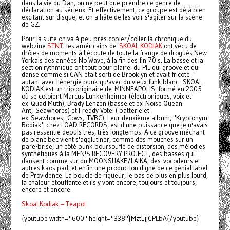
dans la vie du Dan, on ne peut que prendre ce genre de
déclaration au sérieux. Et effectivement, ce groupe est déjà bien
excitant sur disque, et on a hâte de les voir s'agiter sur la scène
de GZ.
Pour la suite on va à peu près copier/coller la chronique du
webzine
STNT
: les américains de
SKOAL KODIAK
ont vécu de
drôles de moments à l'écoute de toute la frange de drogués New
Yorkais des années No Wave, à la fin des fin 70's. La basse et la
section rythmique ont tout pour plaire: du PIL qui groove et qui
danse comme si CAN était sorti de Brooklyn et avait fricoté
autant avec l'énergie punk qu'avec du vieux funk blanc. SKOAL
KODIAK est un trio originaire de MINNEAPOLIS, formé en 2005
où se cotoient Marcus Lunkenheimer (électroniques, voix et
ex Quad Muth), Brady Lenzen (basse et ex Noise Quean
Ant, Seawhores) et Freddy Votel ( batterie et
ex Seawhores, Cows, TVBC). Leur deuxième album, "Kryptonym
Bodiak" chez LOAD RECORDS, est d'une puissance que je n'avais
pas ressentie depuis très, très longtemps. A ce groove méchant
de blanc bec vient s'agglutiner, comme des mouches sur un
pare-brise, un côté punk boursouflé de distorsion, des mélodies
synthétiques à la MEN'S RECOVERY PROJECT, des basses qui
dansent comme sur du MOONSHAKE/LAIKA, des vocodeurs et
autres kaos pad, et enfin une production digne de ce génial label
de Providence. La boucle de rigueur, le pas de plus en plus lourd,
la chaleur étouffante et ils y vont encore, toujours et toujours,
encore et encore.
Skoal Kodiak – Teapot
{youtube width="600" height="338"}MztEjjCPLbA{/youtube}