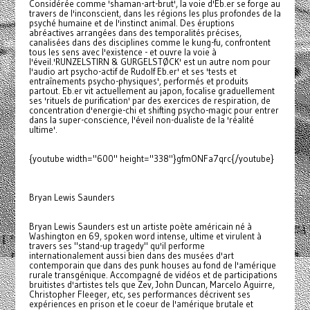
Considérée comme 'shaman-art-brut', la voie d'Eb.er se forge au
travers de l'inconscient, dans les régions les plus profondes de la
psyché humaine et de l'instinct animal. Des éruptions
abréactives arrangées dans des temporalités précises,
canalisées dans des disciplines comme le kung-fu, confrontent
tous les sens avec l'existence - et ouvre la voie à
l'éveil.'RUNZELSTIRN & GURGELSTØCK' est un autre nom pour
l'audio art psycho-actif de Rudolf Eb.er' et ses 'tests et
entraînements psycho-physiques', performés et produits
partout. Eb.er vit actuellement au japon, focalise graduellement
ses 'rituels de purification' par des exercices de respiration, de
concentration d'energie-chi et shifting psycho-magic pour entrer
dans la super-conscience, l'éveil non-dualiste de la 'réalité
ultime'.
{youtube width="600" height="338"}gfmONFa7qrc{/youtube}
Bryan Lewis Saunders
Bryan Lewis Saunders est un artiste poète américain né à
Washington en 69, spoken word intense, ultime et virulent à
travers ses "stand-up tragedy" qu'il performe
internationalement aussi bien dans des musées d'art
contemporain que dans des punk houses au fond de l'amérique
rurale transgénique. Accompagné de vidéos et de participations
bruitistes d'artistes tels que Zev, John Duncan, Marcelo Aguirre,
Christopher Fleeger, etc, ses performances décrivent ses
expériences en prison et le coeur de l'amérique brutale et