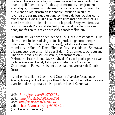
corde en bambou à la façon d'une guitare. Par moments il en
joue amplifié avec des pédales , par moments il en joue en
acoustique, comme un instrument à corde ou à percussion. Le
duo vient de Jogjakarta en Indonésie, cœur de la culture
javanaise. Leur musique est une synthèse de leur background
traditionnel javanais, et de leurs expérimentations musicales
dans le math-rock, le noise-rock et le punk. Senyawa dépasse
les frontière de l'ouest et de l'est pour produire de nouveaux
sons, tantôt tonitruant et agressifs, tantôt mélodieux.
"Bambu" Wukir sort de résidence au STEIM à Amsterdam. Rully
Herman est lui le lead singer du légendaire groupe d'expe
Indonesien ZOO (dualplover record), collaborant avec des
membres de Sunn O, David Shea, ou Justice Yeldham. Senyawa
a beaucoup joué ensemble ces 3 dernières années, parcourant
l'Indonésie mais aussi l'Australie, notamment en 2011 au
Melbourne International Jazz Festival où ils ont partagé le devant
de la scène avec Faust, Tatsuya Yoshida, Tony Conrad et
Charlemagne Palestine. ils ont aussi fait l'ouverture de Death
Grips.
Ils ont enfin collaboré avec Rod Cooper, Yasuke Akai, Lucas
Abela, Arrington De Dionyso, Bae Il Dong, et ont un album à venir
avec le maître japonais de l'impro Uchihashi Kazuhisa.
vidéo :
http://youtu.be/E6teTPC8G5s
vidéo:
http://youtu.be/V0Ei05pLYfM
vidéo:
http://vimeo.com/31781644
vidéo :
http://youtu.be/egeWiRONCJo
(bambu wukir en solo)