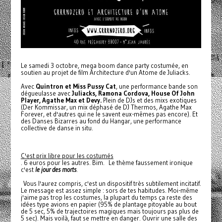
Le samedi 3 octobre, mega boom dance party costumée, en
soutien au projet de film Architecture d'un Atome de Juliacks.
Avec
Quintron et Miss Pussy Cat
, une performance bande son
dégueulasse avec
Juliacks, Ramona Cordova, House Of John
Player, Agathe Max et Devy.
Plein de DJs et des mixs exotiques
(Der Kommissar, un mix déphasé de DJ Thermos, Agathe Max
Forever, et d'autres qui ne le savent eux-mêmes pas encore). Et
des Danses Bizarres au fond du Hangar, une performance
collective de danse in situ.
C'est prix libre pour les costumés
. 6 euros pour les autres. Bim. Le thème faussement ironique
c'est
le jour des morts
.
Vous l'aurez compris, c'est un dispositif très subtilement incitatif.
Le message est assez simple : sors de tes habitudes. Moi-même
j'aime pas trop les costumes, la plupart du temps ça reste des
idées type avions en papier (95% de plantage pitoyable au bout
de 5 sec, 5% de trajectoires magiques mais toujours pas plus de
5 sec). Mais voilà, faut se mettre en danger. Ouvrir une salle des