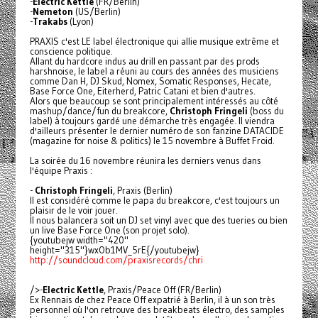
-
Electric Kettle
(FR/Berlin)
-
Nemeton
(US/Berlin)
-
Trakabs
(Lyon)
PRAXIS c'est LE label électronique qui allie musique extrême et
conscience politique.
Allant du hardcore indus au drill en passant par des prods
harshnoise, le label a réuni au cours des années des musiciens
comme Dan H, DJ Skud, Nomex, Somatic Responses, Hecate,
Base Force One, Eiterherd, Patric Catani et bien d'autres.
Alors que beaucoup se sont principalement intéressés au côté
mashup/dance/fun du breakcore,
Christoph Fringeli
(boss du
label) à toujours gardé une démarche très engagée. Il viendra
d'ailleurs présenter le dernier numéro de son fanzine DATACIDE
(magazine for noise & politics) le 15 novembre à Buffet Froid.
La soirée du 16 novembre réunira les derniers venus dans
l'équipe Praxis :
-
Christoph Fringeli
, Praxis (Berlin)
Il est considéré comme le papa du breakcore, c'est toujours un
plaisir de le voir jouer.
Il nous balancera soit un DJ set vinyl avec que des tueries ou bien
un live Base Force One (son projet solo).
{youtubejw width="420"
height="315"}wxOb1MV_5rE{/youtubejw}
http://soundcloud.com/praxisrecords/chri
/>-
Electric Kettle
, Praxis/Peace Off (FR/Berlin)
Ex Rennais de chez Peace Off expatrié à Berlin, il à un son très
personnel où l'on retrouve des breakbeats électro, des samples