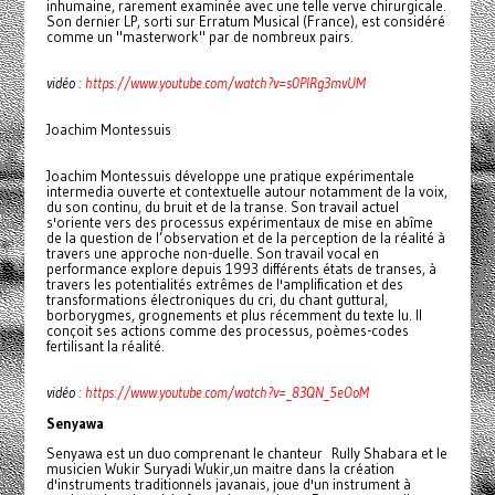
inhumaine, rarement examinée avec une telle verve chirurgicale.
Son dernier LP, sorti sur Erratum Musical (France), est considéré
comme un "masterwork" par de nombreux pairs.
vidéo :
https://www.youtube.com/watch?v=s0PIRg3mvUM
Joachim Montessuis
Joachim Montessuis développe une pratique expérimentale
intermedia ouverte et contextuelle autour notamment de la voix,
du son continu, du bruit et de la transe. Son travail actuel
s'oriente vers des processus expérimentaux de mise en abîme
de la question de l’observation et de la perception de la réalité à
travers une approche non-duelle. Son travail vocal en
performance explore depuis 1993 différents états de transes, à
travers les potentialités extrêmes de l'amplification et des
transformations électroniques du cri, du chant guttural,
borborygmes, grognements et plus récemment du texte lu. Il
conçoit ses actions comme des processus, poèmes-codes
fertilisant la réalité.
vidéo :
https://www.youtube.com/watch?v=_83QN_5eOoM
Senyawa
Senyawa est un duo comprenant le chanteur Rully Shabara et le
musicien Wukir Suryadi Wukir,un maitre dans la création
d'instruments traditionnels javanais, joue d'un instrument à