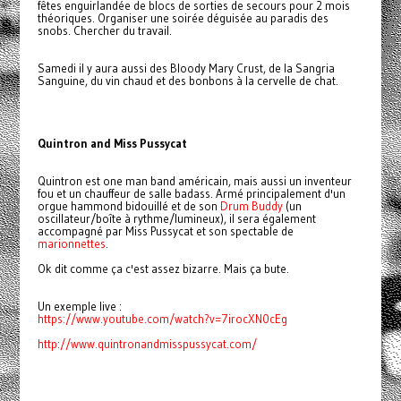
fêtes enguirlandée de blocs de sorties de secours pour 2 mois
théoriques. Organiser une soirée déguisée au paradis des
snobs. Chercher du travail.
Samedi il y aura aussi des Bloody Mary Crust, de la Sangria
Sanguine, du vin chaud et des bonbons à la cervelle de chat.
Quintron and Miss Pussycat
Quintron est one man band américain, mais aussi un inventeur
fou et un chauffeur de salle badass. Armé principalement d'un
orgue hammond bidouillé et de son
Drum Buddy
(un
oscillateur/boîte à rythme/lumineux), il sera également
accompagné par Miss Pussycat et son spectable de
marionnettes
.
Ok dit comme ça c'est assez bizarre. Mais ça bute.
Un exemple live :
https://www.youtube.com/watch?v=7irocXN0cEg
http://www.quintronandmisspussycat.com/