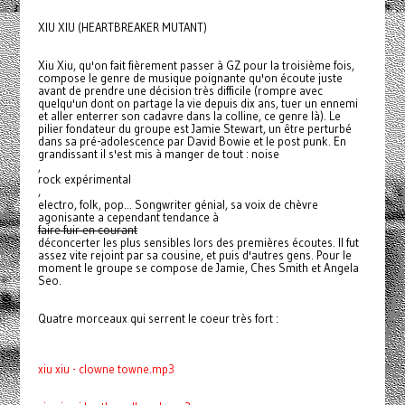
XIU XIU (HEARTBREAKER MUTANT)
Xiu Xiu, qu'on fait fièrement passer à GZ pour la troisième fois,
compose le genre de musique poignante qu'on écoute juste
avant de prendre une décision très difficile (rompre avec
quelqu'un dont on partage la vie depuis dix ans, tuer un ennemi
et aller enterrer son cadavre dans la colline, ce genre là). Le
pilier fondateur du groupe est Jamie Stewart, un être perturbé
dans sa pré-adolescence par David Bowie et le post punk. En
grandissant il s'est mis à manger de tout : noise
,
rock expérimental
,
electro, folk, pop... Songwriter génial, sa voix de chèvre
agonisante a cependant tendance à
faire fuir en courant
déconcerter les plus sensibles lors des premières écoutes. Il fut
assez vite rejoint par sa cousine, et puis d'autres gens. Pour le
moment le groupe se compose de Jamie, Ches Smith et Angela
Seo.
Quatre morceaux qui serrent le coeur très fort :
xiu xiu - clowne towne.mp3