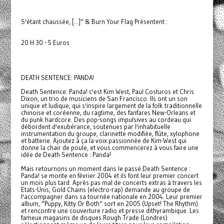
S'étant chaussée, [...]" & Burn Your Flag Présentent :
20 H 30 - 5 Euros
DEATH SENTENCE: PANDA!
Death Sentence: Panda! c'est Kim West, Paul Costuros et Chris
Dixon, un trio de musiciens de San Francisco. Ils ont un son
unique et ludique, qui s'inspire largement de la folk traditionnelle
chinoise et coréenne, du ragtime, des fanfares New-Orleans et
du punk hardcore. Des pop-songs impulsives au cordeau qui
débordent d'exubérance, soutenues par l'inhabituelle
instrumentation du groupe, clarinette modifiée, flûte, xylophone
et batterie. Ajoutez à ça la voix passionnée de Kim West qui
donne la chair de poule, et vous commencerez à vous faire une
idée de Death Sentence : Panda!
Mais retournons un moment dans le passé.Death Sentence :
Panda! se monte en février 2004 et ils font leur premier concert
un mois plus tard. Après pas mal de concerts extras à travers les
Etats-Unis, Gold Chains (electro-rap) demande au groupe de
l'accompagner dans sa tournée nationale en 2004. Leur premier
album, "Puppy, Kitty Or Both" sort en 2005 (Upset! The Rhythm)
et rencontre une couverture radio et presse dithyrambique. Les
fameux magasins de disques Rough Trade (Londres)