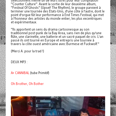
sélectionnent même un de leurs titres pour leur compilation
"Counter Culture". Avant la sortie de leur deuxième album,
"Festival Of Ghosts" (Upset! The Rhythm), le groupe parvient à
terminer une tournée des Etats-Unis, d'une côte à l'autre, dont le
point d'orgue fût leur performance à End Times Festival, qui met
à l'honneur des artistes du monde entier, les plus excentriques
et expérimentaux.
"Ils apportent un sens du drama cartoonesque au son
traditionnel post-punk de la Bay Area, sans rien de plus qu'une
flûte, une clarinette, une batterie et un sacré paquet de cris. L'an
passé ils ont tourné en Europe et entrepris une tournée à
travers la côte ouest américaine avec Burmese et Fuckwolf."
(Merci A. pour la trad !)
DEUX MP3 :
A+ CANNIBAL
(tube Primitif)
Oh Brother, Oh Bother