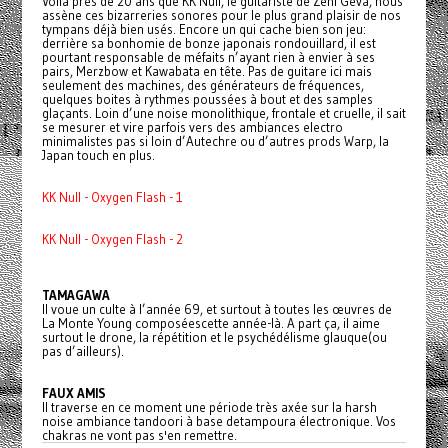
Voilà près de 20 ans que KK Null, le guitariste de Zeni Geva, nous
assène ces bizarreries sonores pour le plus grand plaisir de nos
tympans déjà bien usés. Encore un qui cache bien son jeu:
derrière sa bonhomie de bonze japonais rondouillard, il est
pourtant responsable de méfaits n’ayant rien à envier à ses
pairs, Merzbow et Kawabata en tête. Pas de guitare ici mais
seulement des machines, des générateurs de fréquences,
quelques boites à rythmes poussées à bout et des samples
glaçants. Loin d’une noise monolithique, frontale et cruelle, il sait
se mesurer et vire parfois vers des ambiances electro
minimalistes pas si loin d’Autechre ou d’autres prods Warp, la
Japan touch en plus.
KK Null - Oxygen Flash - 1
KK Null - Oxygen Flash - 2
TAMAGAWA
Il voue un culte à l’année 69, et surtout à toutes les œuvres de
La Monte Young composéescette année-là. A part ça, il aime
surtout le drone, la répétition et le psychédélisme glauque(ou
pas d’ailleurs).
FAUX AMIS
Il traverse en ce moment une période très axée sur la harsh
noise ambiance tandoori à base detampoura électronique. Vos
chakras ne vont pas s'en remettre.