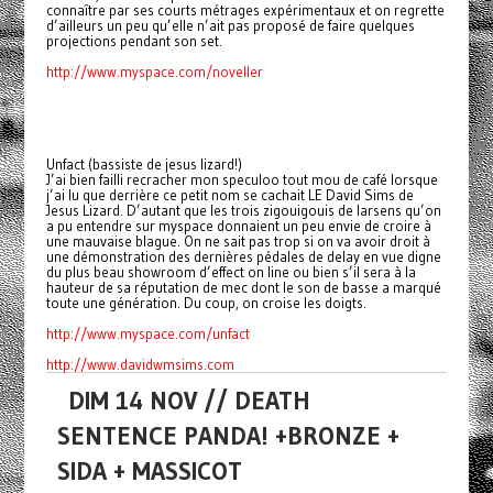
connaître par ses courts métrages expérimentaux et on regrette
d’ailleurs un peu qu’elle n’ait pas proposé de faire quelques
projections pendant son set.
http://www.myspace.com/noveller
Unfact (bassiste de jesus lizard!)
J’ai bien failli recracher mon speculoo tout mou de café lorsque
j’ai lu que derrière ce petit nom se cachait LE David Sims de
Jesus Lizard. D’autant que les trois zigouigouis de larsens qu’on
a pu entendre sur myspace donnaient un peu envie de croire à
une mauvaise blague. On ne sait pas trop si on va avoir droit à
une démonstration des dernières pédales de delay en vue digne
du plus beau showroom d’effect on line ou bien s’il sera à la
hauteur de sa réputation de mec dont le son de basse a marqué
toute une génération. Du coup, on croise les doigts.
http://www.myspace.com/unfact
http://www.davidwmsims.com
DIM 14 NOV // DEATH
SENTENCE PANDA! +BRONZE +
SIDA + MASSICOT