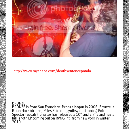
http://www.myspace.com/deathsentencepanda
BRONZE
BRONZE is from San Francisco. Bronze began in 2006. Bronze is
Brian Hock (drums) Miles Friction (synths/electronics) Rob
Spector (vocals). Bronze has released a 10” and 2 7”s and has a
full length LP coming out on RVNG intl. from new york in winter
2010.