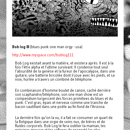
Bob log III
(blues punk one man orgy - usa)
http://www.myspace.com/boblog111
Bob Log existait avant la matière, et existera après. Il est à la
fois l’être alpha et l’ultime survivant. Il condense tout seul
l’absurdité de la genèse et la fureur de l’apocalypse, dans une
guitare, une batterie bricolée dont il joue avec les pieds, et sa
voix, hurlée a travers un combiné de téléphone.
En combinaison d’homme boulet de canon, caché derrière
son scaphandre/téléphone, son one man show est un
compendium turgescent des forces primitives du blues et du
punk. C’est gras, épais et nerveux comme une tranche de
bacon sautillant dans une poêle au fin fond de l’Arizona.
La dernière fois qu’on la vu, il a fait se consumer un quart de
la Belgique dans une orgie de seins nus, de bières et de
fluides corporels. Bob Log te fera oublier ta maman, tes
principes moraux et tes reflexes de propreté les plus