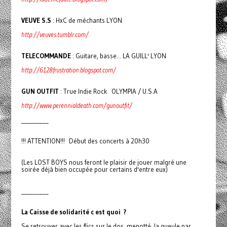
VEUVE S.S
: HxC de méchants LYON
http://veuves.tumblr.com/
TELECOMMANDE
: Guitare, basse... LA GUILL' LYON
http://6128frustration.blogspot.com/
GUN OUTFIT
: True Indie Rock OLYMPIA / U.S.A
http://www.perennialdeath.com/gunoutfit/
_________
!!! ATTENTION!!! Début des concerts à 20h30
(Les LOST BOYS nous feront le plaisir de jouer malgré une
soirée déjà bien occupée pour certains d'entre eux)
_________
La Caisse de soli­da­rité c est quoi ?
Se retrou­­ver avec les flics sur le dos, menotté, la gueule par