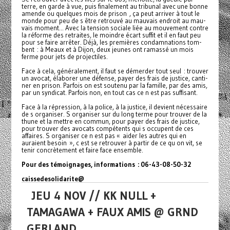
terre, en garde à vue, puis fina­le­ment au tri­­bu­­nal avec une bonne
amende ou quel­­ques mois de prison , ça peut arri­ver à tout le
monde pour peu de s être retrouvé au mau­vais endroit au mau­
vais moment... Avec la ten­sion sociale liée au mou­ve­ment contre
la réforme des retrai­tes, le moin­­dre écart suffit et il en faut peu
pour se faire arrê­ter. Déjà, les pre­miè­res condam­na­tions tom­
bent : à Meaux et à Dijon, deux jeunes ont ramassé un mois
ferme pour jets de pro­jec­ti­les.
Face à cela, géné­­ra­­le­­ment, il faut se démer­­der tout seul : trou­­ver
un avocat, élaborer une défense, payer des frais de jus­­tice, can­­ti­­
ner en prison. Parfois on est sou­­tenu par la famille, par des amis,
par un syn­­di­­cat. Parfois non, en tout cas ce n est pas suf­­fi­­sant.
Face à la répres­­sion, à la police, à la jus­­tice, il devient néces­­saire
de s orga­­ni­­ser. S orga­­ni­­ser sur du long terme pour trou­­ver de la
thune et la mettre en commun, pour payer des frais de jus­­tice,
pour trou­­ver des avo­­cats com­pé­tents qui s occu­­pent de ces
affai­­res. S orga­­ni­­ser ce n est pas « aider les autres qui en
auraient besoin », c est se retrou­­ver à partir de ce qu on vit, se
tenir concrè­­te­­ment et faire face ensem­­ble.
Pour des témoi­gna­ges, infor­ma­tions : 06-43-08-50-32
cais­se­de­so­li­da­rite@
JEU 4 NOV // KK NULL +
TAMAGAWA + FAUX AMIS @ GRND
GERLAND