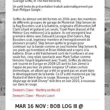
(Garage Griffu, In The Red Records)
Un petit texte de présentation traduit automatiquement par
Jean Philippe Google :
Griffes du démon ont été formés en 2004 avec des membres
de différents groupes de garage de Montréal: Skip Jensen de
la Rag Boosters scat à la batterie, originaire d'Edmonton Jeff
Clark (chant et guitare) Les seuils, Ysaël Pepin (basse) et Pat
Météor (Les météores) à la guitare. Ils ont enregistré leur
première démo avec Edouard Laroque (Del-Gators, Rag
Boosters scat, ingénieur membre et l'enregistrement de
plusieurs projets). Skip Jensen quitte le groupe pour
continuer sur la bande comme un seul homme Skip Jensen &
ses pieds qui tremblent et Brian Hildebrand a repris à la
batterie. Brian a été fraîchement sorti de l'confusers et une
seule fois, cinq relais spectacle avec Mark Sultan comme
témoins l'esprit (également avec Ysaël). Griffes du démon
ont tourné en Europe en 2008 (25 avril to Juin 2ème) à
l'appui de peu leur 2e pleine longueur LP satan cochon
domestique, un album qui a été un grand pas en avant dans
le développement de la bande. Ce LP a été masterisé par Jay
Reatard et libéré dans le rouge. Nouveau record "Le
dégivrage de Walt Disney" doit être en Juin 2010, à nouveau
sur dans le rouge.
Demon's Claws - Hunting on the 49
Demon's Claws - Mona's Lunch
MAR 16 NOV : BOB LOG III @