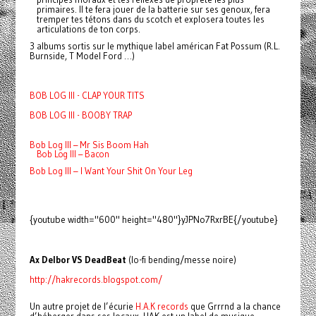
primaires. Il te fera jouer de la batterie sur ses genoux, fera
tremper tes tétons dans du scotch et explosera toutes les
articulations de ton corps.
3 albums sortis sur le mythique label américan Fat Possum (R.L.
Burnside, T Model Ford …)
BOB LOG III - CLAP YOUR TITS
BOB LOG III - BOOBY TRAP
Bob Log III – Mr Sis Boom Hah
Bob Log III – Bacon
Bob Log III – I Want Your Shit On Your Leg
{youtube width="600" height="480"}yJPNo7RxrBE{/youtube}
Ax Delbor VS DeadBeat
(lo-fi bending/messe noire)
http://hakrecords.blogspot.com/
Un autre projet de l’écurie
H.A.K records
que Grrrnd a la chance
d’héberger dans ses locaux. HAK est un label de musique