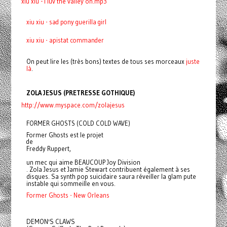
xiu xiu - i luv the valley oh.mp3
xiu xiu - sad pony guerilla girl
xiu xiu - apistat commander
On peut lire les (très bons) textes de tous ses morceaux
juste
là
.
ZOLA JESUS (PRETRESSE GOTHIQUE)
http://www.myspace.com/zolajesus
FORMER GHOSTS (COLD COLD WAVE)
Former Ghosts est le projet
de
Freddy Ruppert,
un mec qui aime BEAUCOUP Joy Division
. Zola Jesus et Jamie Stewart contribuent également à ses
disques. Sa synth pop suicidaire saura réveiller la glam pute
instable qui sommeille en vous.
Former Ghosts - New Orleans
DEMON'S CLAWS