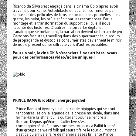
Ricardo da Silva s'est engagé dans le cinéma Oblo aprés avoir
travaillé pour Pathé. Autodidacte et fauché, il commence par
ramasser des pellicules de films le soir dans les poubelles. Il les
gratte, les peint, les brûle et finit par les recomposer. Par le
montage et la transformation du support pellicule, il nous
raconte des histoires. D’autres histoires. Le digital et
l’analogique se mélangent, la narration devient un terrain de jeu.
Cartoons fascistes, travelling dans des supermarchés, discours
de propagande et dystopies consuméristes deviennent le miroir
de notre présent qui se diffracte vers d'autres possibles.
Pour un soir, le ciné Oblò s'associera à nos artistes locaux
pour des performances vidéo/noise uniques !
PRINCE RAMA (Brooklyn, energic psyche)
Prince Rama of Ayodhya est un trio de hipippies qui se sont
rencontrés, selon la légende de la presse musicale, dans une
ferme Hare Krishna, qu'ils quittèrent pour se rendre à
Boston. Depuis qu'Animal Collective s'est
compagniecréolisé, nous sommes toujours à l'affût frustré
d'un groupe de weird folk qui saurait faire le tour du monde...
c'est ce qu'arrive à faire de manière assez brillante Prince