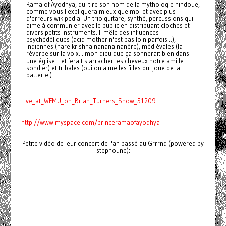
Rama of Ayodhya, qui tire son nom de la mythologie hindoue,
comme vous l'expliquera mieux que moi et avec plus
d'erreurs wikipedia. Un trio guitare, synthé, percussions qui
aime à communier avec le public en distribuant cloches et
divers petits instruments. Il mêle des influences
psychédéliques (acid mother n'est pas loin parfois...),
indiennes (hare krishna nanana nanère), médiévales (la
réverbe sur la voix... mon dieu que ça sonnerait bien dans
une église... et ferait s'arracher les cheveux notre ami le
sondier) et tribales (oui on aime les filles qui joue de la
batterie!).
Live_at_WFMU_on_Brian_Turners_Show_51209
http://www.myspace.com/princeramaofayodhya
Petite vidéo de leur concert de l'an passé au Grrrnd (powered by
stephoune):