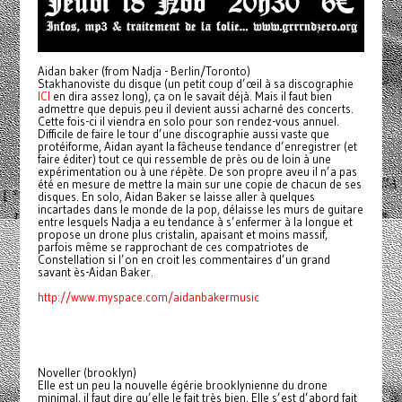
Aidan baker (from Nadja - Berlin/Toronto)
Stakhanoviste du disque (un petit coup d’œil à sa discographie
ICI
en dira assez long), ça on le savait déjà. Mais il faut bien
admettre que depuis peu il devient aussi acharné des concerts.
Cette fois-ci il viendra en solo pour son rendez-vous annuel.
Difficile de faire le tour d’une discographie aussi vaste que
protéiforme, Aidan ayant la fâcheuse tendance d’enregistrer (et
faire éditer) tout ce qui ressemble de près ou de loin à une
expérimentation ou à une répète. De son propre aveu il n’a pas
été en mesure de mettre la main sur une copie de chacun de ses
disques. En solo, Aidan Baker se laisse aller à quelques
incartades dans le monde de la pop, délaisse les murs de guitare
entre lesquels Nadja a eu tendance à s’enfermer à la longue et
propose un drone plus cristalin, apaisant et moins massif,
parfois même se rapprochant de ces compatriotes de
Constellation si l’on en croit les commentaires d’un grand
savant ès-Aidan Baker.
http://www.myspace.com/aidanbakermusic
Noveller (brooklyn)
Elle est un peu la nouvelle égérie brooklynienne du drone
minimal, il faut dire qu’elle le fait très bien. Elle s’est d’abord fait