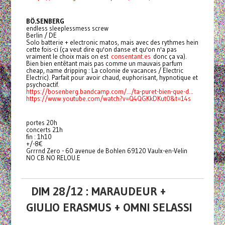
BÖ.SENBERG
endless sleeplessmess screw
Berlin / DE
Solo batterie + electronic matos, mais avec des rythmes hein
cette fois-ci (ça veut dire qu'on danse et qu'on n'a pas
vraiment le choix mais on est
consentant.es
donc ça va).
Bien bien entêtant mais pas comme un mauvais parfum
cheap, name dripping : La colonie de vacances / Electric
Electric). Parfait pour avoir chaud, euphorisant, hypnotique et
psychoactif.
https://bosenberg.bandcamp.com/.../ta-puret-bien-que-d...
https://www.youtube.com/watch?v=Q4QGKkDKut0&t=14s
portes 20h
concerts 21h
fin : 1h10
+/-8€
Grrrnd Zero - 60 avenue de Bohlen 69120 Vaulx-en-Velin
NO CB NO RELOU.E
DIM 28/12 : MARAUDEUR +
GIULIO ERASMUS + OMNI SELASSI