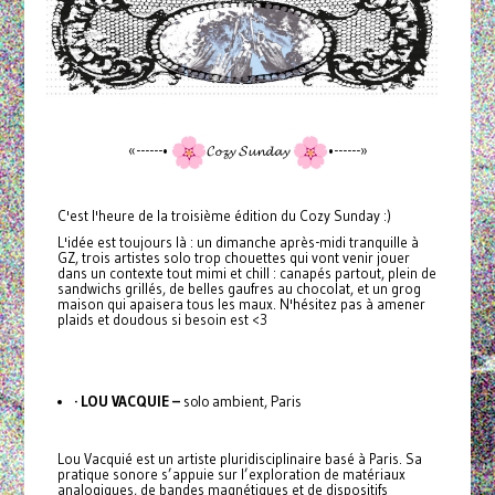
«------•
𝓒𝓸𝔃𝔂 𝓢𝓾𝓷𝓭𝓪𝔂
•------»
C'est l'heure de la troisième édition du Cozy Sunday :)
L'idée est toujours là : un dimanche après-midi tranquille à
GZ, trois artistes solo trop chouettes qui vont venir jouer
dans un contexte tout mimi et chill : canapés partout, plein de
sandwichs grillés, de belles gaufres au chocolat, et un grog
maison qui apaisera tous les maux. N'hésitez pas à amener
plaids et doudous si besoin est <3
· LOU VACQUIE –
solo ambient, Paris
Lou Vacquié est un artiste pluridisciplinaire basé à Paris. Sa
pratique sonore s’appuie sur l’exploration de matériaux
analogiques, de bandes magnétiques et de dispositifs