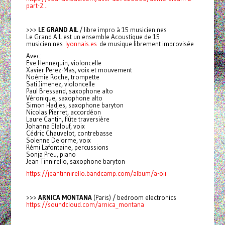
part-2...
>>>
LE GRAND AIL
/ libre impro à 15 musicien.nes
Le Grand AIL est un ensemble Acoustique de 15
musicien.nes
lyonnais.es
de musique librement improvisée
Avec:
Eve Hennequin, violoncelle
Xavier Perez-Mas, voix et mouvement
Noémie Roche, trompette
Sati Jimenez, violoncelle
Paul Bressand, saxophone alto
Véronique, saxophone alto
Simon Hadjes, saxophone baryton
Nicolas Pierret, accordéon
Laure Cantin, flûte traversière
Johanna Elalouf, voix
Cédric Chauvelot, contrebasse
Solenne Delorme, voix
Rémi Lafontaine, percussions
Sonja Preu, piano
Jean Tinnirello, saxophone baryton
https://jeantinnirello.bandcamp.com/album/a-oli
>>>
ARNICA MONTANA
(Paris) / bedroom electronics
https://soundcloud.com/arnica_montana