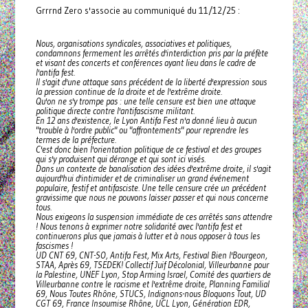
Grrrnd Zero s'associe au communiqué du 11/12/25 :
Nous, organisations syndicales, associatives et politiques,
condamnons fermement les arrêtés d'interdiction pris par la préfète
et visant des concerts et conférences ayant lieu dans le cadre de
l'antifa fest.
Il s'agit d'une attaque sans précédent de la liberté d'expression sous
la pression continue de la droite et de l'extrême droite.
Qu'on ne s'y trompe pas : une telle censure est bien une attaque
politique directe contre l'antifascisme militant.
En 12 ans d'existence, le Lyon Antifa Fest n'a donné lieu à aucun
"trouble à l'ordre public" ou "affrontements" pour reprendre les
termes de la préfecture.
C'est donc bien l'orientation politique de ce festival et des groupes
qui s'y produisent qui dérange et qui sont ici visés.
Dans un contexte de banalisation des idées d'extrême droite, il s'agit
aujourd'hui d'intimider et de criminaliser un grand événement
populaire, festif et antifasciste. Une telle censure crée un précédent
gravissime que nous ne pouvons laisser passer et qui nous concerne
tous.
Nous exigeons la suspension immédiate de ces arrêtés sans attendre
! Nous tenons à exprimer notre solidarité avec l'antifa fest et
continuerons plus que jamais à lutter et à nous opposer à tous les
fascismes !
UD CNT 69, CNT-SO, Antifa Fest, Mix Arts, Festival Bien I'Bourgeon,
STAA, Après 69, TSEDEK! Collectif Juif Décolonial, Villeurbanne pour
la Palestine, UNEF Lyon, Stop Arming Israel, Comité des quartiers de
Villeurbanne contre le racisme et l'extrême droite, Planning Familial
69, Nous Toutes Rhône, STUCS, Indignons-nous Bloquons Tout, UD
CGT 69, France Insoumise Rhône, UCL Lyon, Génération EDR,