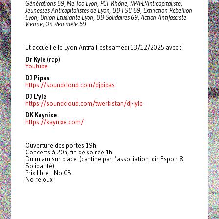
Générations 69, Me Too Lyon, PCF Rhône, NPA-L'Anticapitaliste,
Jeunesses Anticapitalistes de Lyon, UD FSU 69, Extinction Rebellion
Lyon, Union Etudiante Lyon, UD Solidaires 69, Action Antifasciste
Vienne, On s'en mêle 69
Et accueille le Lyon Antifa Fest samedi 13/12/2025 avec :
Dr
.
Kyle
(rap)
Youtube
DJ Pipas
https://soundcloud.com/djpipas
DJ L'yle
https://soundcloud.com/twerkistan/dj-lyle
DK Kaynixe
https://kaynixe.com/
Ouverture des portes 19h
Concerts à 20h, fin de soirée 1h
Du miam sur place (cantine par l’association Idir Espoir &
Solidarité)
Prix libre - No CB
No reloux