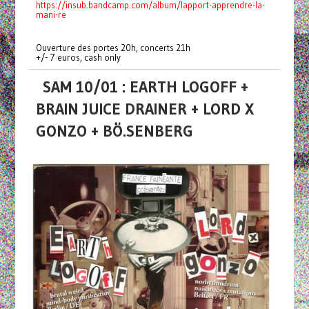
https://insub.bandcamp.com/album/lapport-apprendre-la-
mani-re
Ouverture des portes 20h, concerts 21h
+/- 7 euros, cash only
SAM 10/01 : EARTH LOGOFF +
BRAIN JUICE DRAINER + LORD X
GONZO + BÖ.SENBERG