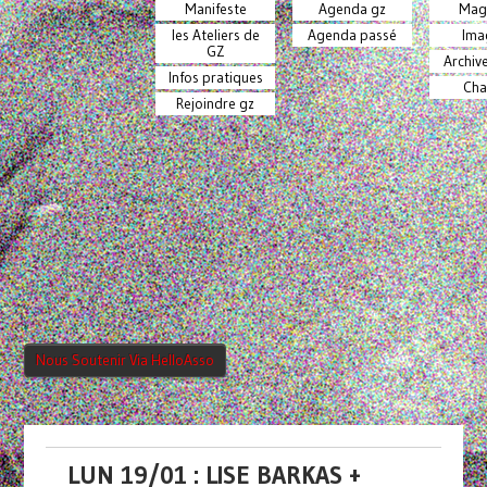
Manifeste
Agenda gz
Mag
les Ateliers de
Agenda passé
Ima
GZ
Archiv
Infos pratiques
Cha
Rejoindre gz
Nous Soutenir Via HelloAsso
LUN 19/01 : LISE BARKAS +