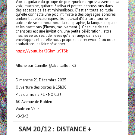
Voix et guitare du groupe de post-punk eat-girls- assemble sa
voix, machine, guitare, Farfisa et petites percussions dans
des espaces gelés et minimalistes. C’est en toute solitude
qu’elle connecte une pop intimiste à des paysages sonores
ambient et electroniques. Son travail d’écriture tourne
autour de son amour pour la calligraphie, la langue anglaise
et les partitions (Fluxus, mouvement..). Chacune de ses
chansons est une invitation, une petite célébration, lettre
inachevée ou récit de rêves qu’elle range dans des
enveloppes et qu’elle nous propose de recevoir là où nous
souhaitons les faire résonner.
https://youtu.be/2GhmiLnJTSk
Affiche par Camille @akaicaillot <3
Dimanche 21 Décembre 2025
Ouverture des portes à 15h30
Plus ou moins 7€ - NO CB !
60 Avenue de Bohlen
Vaulx-en-Velin
<3<3<3
SAM 20/12 : DISTANCE +