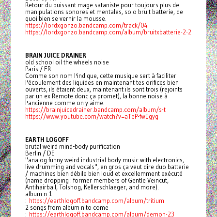
Retour du puissant mage sataniste pour toujours plus de
manipulations sonores et mentales, solo bruit batterie, de
quoi bien se vernir la mousse.
https://lordxgonzo.bandcamp.com/track/04
https://lordxgonzo.bandcamp.com/album/bruitxbatterie-2-2
BRAIN JUICE DRAINER
old school oil the wheels noise
Paris / FR
Comme son nom l'indique, cette musique sert à faciliter
l'écoulement des liquides en maintenant tes orifices bien
ouverts, ils étaient deux, maintenant ils sont trois (rejoints
par un ex Remote donc ça promet), la bonne noise à
l'ancienne comme on y aime.
https://brainjuicedrainer.bandcamp.com/album/s-t
https://www.youtube.com/watch?v=aTeP-fwEgyg
EARTH LOGOFF
brutal weird mind-body purification
Berlin / DE
"analog funny weird industrial body music with electronics,
live drumming and vocals", en gros ça veut dire duo batterie
/ machines bien débile bien loud et excellemment exécuté
(name dropping : former members of Gentle Veincut,
Antihairball, Tolshog, Kellerschlaeger, and more).
album n-1
:
https://earthlogoff.bandcamp.com/album/tritium
2 songs from album n to come
:
https://earthlogoff.bandcamp.com/album/demon-23