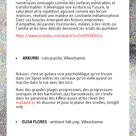
numériques envisagés comme des surfaces vulnérables et
transformables. Il développe une écriture où l’usure, la
saturation et la répétition agissent comme des forces
motrices, révélant une matière en constante métamorphose.
Dans ces boucles émergent des fictions empreintes
d’empathie, de paroles murmurées, mêlées à des récits où
l’amitié et les liens délicats dessinent les éclats du quotidien.
https://www.youtube.com/watch?v=GnHUtSA9a5o
·
ARKURRI
- solo psyché, Villeurbanne
Arkuuri, c'est un guitare voix psychédélique qu'on trouve
dans ces lignes entres les carreaux qu'on évite quand on
marche dans la rue avec des tocs.
Avec des grandes plages progressives, des progressions
oniriques et des harmonies jazz baroudeuses, on s'invite
dans les paranoïas des kiffeur.euses et les rêves des
inadapté.es
en douceur et pour le plaisir des oreilles, tonight
only.
· ELISA FLORES
- ambient folk pop, Villeurbanne