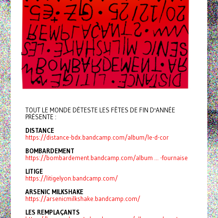
TOUT LE MONDE DÉTESTE LES FÊTES DE FIN D'ANNÉE
PRÉSENTE :
DISTANCE
https://distance-bdx.bandcamp.com/album/le-d-cor
BOMBARDEMENT
https://bombardement.bandcamp.com/album ... -fournaise
LITIGE
https://litigelyon.bandcamp.com/
ARSENIC MILKSHAKE
https://arsenicmilkshake.bandcamp.com/
LES REMPLAÇANTS