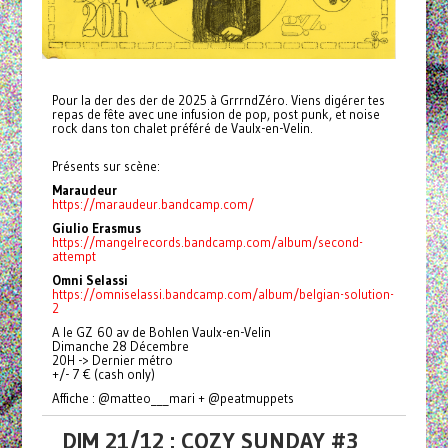
Pour la der des der de 2025 à GrrrndZéro. Viens digérer tes
repas de fête avec une infusion de pop, post punk, et noise
rock dans ton chalet préféré de Vaulx-en-Velin.
Présents sur scène:
Maraudeur
https://maraudeur.bandcamp.com/
Giulio Erasmus
https://mangelrecords.bandcamp.com/album/second-
attempt
Omni Selassi
https://omniselassi.bandcamp.com/album/belgian-solution-
2
A le GZ 60 av de Bohlen Vaulx-en-Velin
Dimanche 28 Décembre
20H -> Dernier métro
+/- 7 € (cash only)
Affiche : @matteo___mari + @peatmuppets
DIM 21/12 : COZY SUNDAY #3