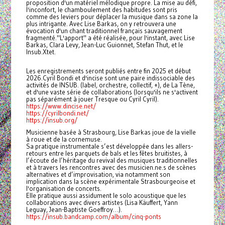
proposition d'un matériel mélodique propre. La mise au défi,
l'inconfort, le chamboulement des habitudes sont pris
comme des leviers pour déplacer la musique dans sa zone la
plus intrigante. Avec Lise Barkas, on y retrouvera une
évocation d'un chant traditionnel français sauvagement
fragmenté."L'apport" a été réalisée, pour l'instant, avec Lise
Barkas, Clara Levy, Jean-Luc Guionnet, Stefan Thut, et le
Insub.Xtet.
Les enregistrements seront publiés entre fin 2025 et début
2026.Cyril Bondi et d'incise sont une paire indissociable des
activités de INSUB. (label, orchestre, collectif, +), de La Tène,
et d'une vaste série de collaborations (lorsqu'ils ne s'activent
pas séparément à jouer Tresque ou Cyril Cyril).
https://www.dincise.net/
https://cyrilbondi.net/
https://insub.org/
Musicienne basée à Strasbourg, Lise Barkas joue de la vielle
à roue et de la cornemuse.
Sa pratique instrumentale s’est développée dans les allers-
retours entre les parquets de bals et les fêtes bruitistes, à
l’écoute de l’héritage du revival des musiques traditionnelles
et à travers les rencontres avec des musicien.ne.s de scènes
alternatives et d’improvisation, via notamment son
implication dans la scène expérimentale Strasbourgeoise et
l'organisation de concerts.
Elle pratique aussi assidument le solo acoustique que les
collaborations avec divers artistes (Lisa Käuffert, Yann
Leguay, Jean-Baptiste Goeffroy…).
https://insub.bandcamp.com/album/cinq-ponts