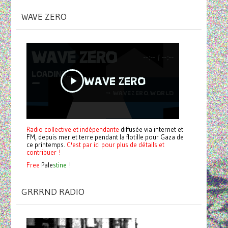
WAVE ZERO
Radio collective et indépendante
diffusée via internet et
FM, depuis mer et terre pendant la flotille pour Gaza de
ce printemps.
C'est par ici pour plus de détails et
contribuer !
Free
Pale
stine
!
GRRRND RADIO