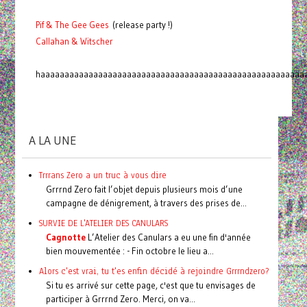
Pif
& The Gee Gees
(release party !)
C
a
l
l
a
h
a
n
&
W
i
t
s
c
h
e
r
haaaaaaaaaaaaaaaaaaaaaaaaaaaaaaaaaaaaaaaaaaaaaaaaaaaaaaa
A LA UNE
Trrrans Zero a un truc à vous dire
Grrrnd Zero fait l’objet depuis plusieurs mois d’une
campagne de dénigrement, à travers des prises de...
SURVIE DE L'ATELIER DES CANULARS
Cagnotte
L’Atelier des Canulars a eu une fin d'année
bien mouvementée : - Fin octobre le lieu a...
Alors c'est vrai, tu t'es enfin décidé à rejoindre Grrrndzero?
Si tu es arrivé sur cette page, c'est que tu envisages de
participer à Grrrnd Zero. Merci, on va...