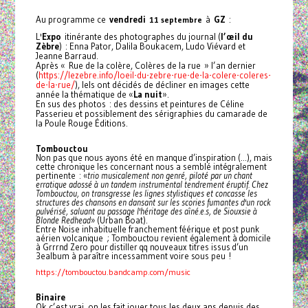
Au programme ce
vendredi
à
GZ
:
11 septembre
L'
Expo
itinérante des photographes du journal (
l’œil du
Zèbre
) : Enna Pator, Dalila Boukacem, Ludo Viévard et
Jeanne Barraud.
Après « Rue de la colère, Colères de la rue » l’an dernier
(
https://lezebre.info/loeil-du-zebre-rue-de-la-colere-coleres-
de-la-rue/
), Iels ont décidés de décliner en images cette
année la thématique de «
La nuit
».
En sus des photos : des dessins et peintures de Céline
Passerieu et possiblement des sérigraphies du camarade de
la Poule Rouge Éditions.
Tombouctou
Non pas que nous ayons été en manque d’inspiration (…), mais
cette chronique les concernant nous a semblé intégralement
pertinente : «
trio musicalement non genré, piloté par un chant
erratique adossé à un tandem instrumental tendrement éruptif. Chez
Tombouctou, on transgresse les lignes stylistiques et concasse les
structures des chansons en dansant sur les scories fumantes d'un rock
pulvérisé, saluant au passage l'héritage des aîné.e.s, de Siouxsie à
Blonde Redhead
» (Urban Boat).
Entre Noise inhabituelle franchement féérique et post punk
aérien volcanique ; Tombouctou revient également à domicile
à Grrrnd Zero pour distiller qq nouveaux titres issus d’un
3ealbum à paraître incessamment voire sous peu !
https://tombouctou.bandcamp.com/music
Binaire
Ok c’est vrai, on les fait jouer tous les deux ans depuis des