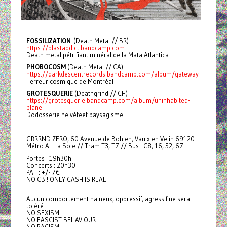
FOSSILIZATION
(Death Metal // BR)
https://blastaddict.bandcamp.com
Death metal pétrifiant minéral de la Mata Atlantica
PHOBOCOSM
(Death Metal // CA)
https://darkdescentrecords.bandcamp.com/album/gateway
Terreur cosmique de Montréal
GROTESQUERIE
(Deathgrind // CH)
https://grotesquerie.bandcamp.com/album/uninhabited-
plane
Dodosserie helvèteet paysagisme
-
GRRRND ZERO, 60 Avenue de Bohlen, Vaulx en Velin 69120
Métro A - La Soie // Tram T3, T7 // Bus : C8, 16, 52, 67
Portes : 19h30h
Concerts : 20h30
PAF : +/- 7€
NO CB ! ONLY CASH IS REAL !
-
Aucun comportement haineux, oppressif, agressif ne sera
toléré.
NO SEXISM
NO FASCIST BEHAVIOUR
NO RACISM