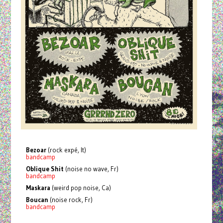
Bezoar
(rock expé, It)
bandcamp
Oblique Shit
(noise no wave, Fr)
bandcamp
Maskara
(weird pop noise, Ca)
Boucan
(noise rock, Fr)
bandcamp