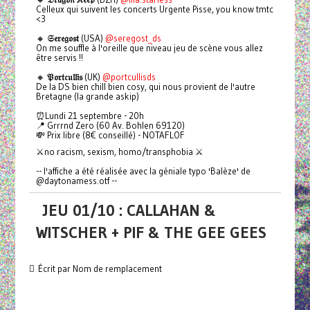
Celleux qui suivent les concerts Urgente Pisse, you know tmtc
<3
🔸
𝔖𝔢𝔯𝔢𝔤𝔬𝔰𝔱
(USA)
@seregost_ds
On me souffle à l'oreille que niveau jeu de scène vous allez
être servis !!
🔸
𝔓𝔬𝔯𝔱𝔠𝔲𝔩𝔩𝔦𝔰
(UK)
@portcullisds
De la DS bien chill bien cosy, qui nous provient de l'autre
Bretagne (la grande askip)
⏰Lundi 21 septembre - 20h
📍 Grrrnd Zero (60 Av. Bohlen 69120)
💸 Prix libre (8€ conseillé) - NOTAFLOF
⚔️no racism, sexism, homo/transphobia ⚔️
-- l'affiche a été réalisée avec la géniale typo 'Balèze' de
@daytonamess.otf --
JEU 01/10 : CALLAHAN &
WITSCHER + PIF & THE GEE GEES
Écrit par Nom de remplacement