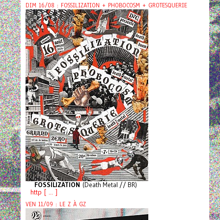
DIM 16/08 : FOSSILIZATION + PHOBOCOSM + GROTESQUERIE
FOSSILIZATION
(Death Metal // BR)
http [ ... ]
VEN 11/09 : LE Z À GZ