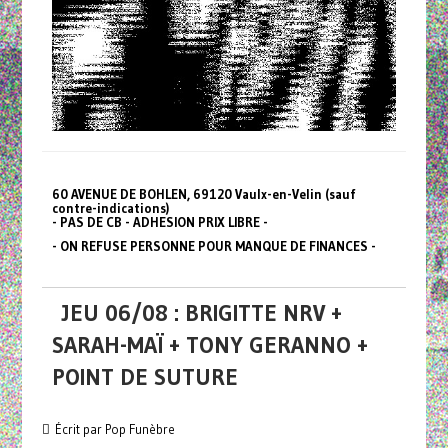
60 AVENUE DE BOHLEN, 69120 Vaulx-en-Velin (sauf
contre-indications)
- PAS DE CB - ADHESION PRIX LIBRE -
- ON REFUSE PERSONNE POUR MANQUE DE FINANCES -
JEU 06/08 : BRIGITTE NRV +
SARAH-MAÏ + TONY GERANNO +
POINT DE SUTURE
Écrit par Pop Funèbre