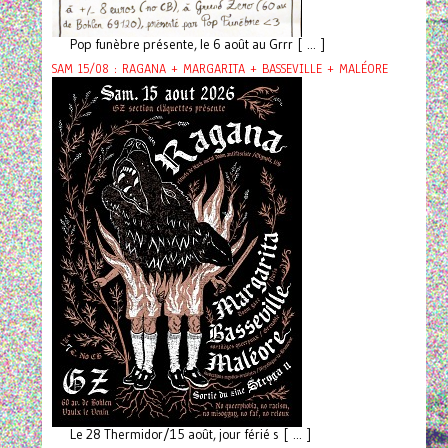
Pop funèbre présente, le 6 août au Grrr [ ... ]
SAM 15/08 : RAGANA + MARGARITA + BASSEVILLE + MALÉORE
Le 28 Thermidor/15 août, jour férié s [ ... ]