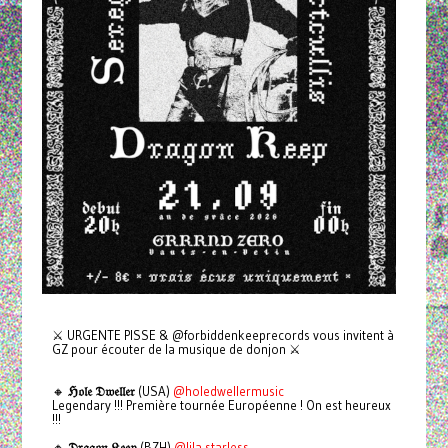
⚔️ URGENTE PISSE & @forbiddenkeeprecords vous invitent à
GZ pour écouter de la musique de donjon ⚔️
🔸
ℌ𝔬𝔩𝔢 𝔇𝔴𝔢𝔩𝔩𝔢𝔯
(USA)
@holedwellermusic
Legendary !!! Première tournée Européenne ! On est heureux
!!!
🔸
𝔇𝔯𝔞𝔤𝔬𝔫 𝔎𝔢𝔢𝔭
(BZH)
@lila.starless