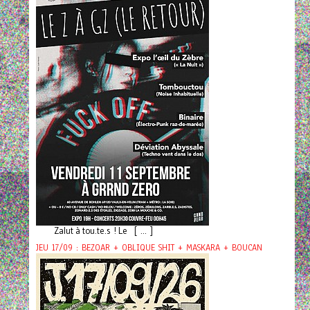
Zalut à tou.te.s ! Le [ ... ]
JEU 17/09 : BEZOAR + OBLIQUE SHIT + MASKARA + BOUCAN