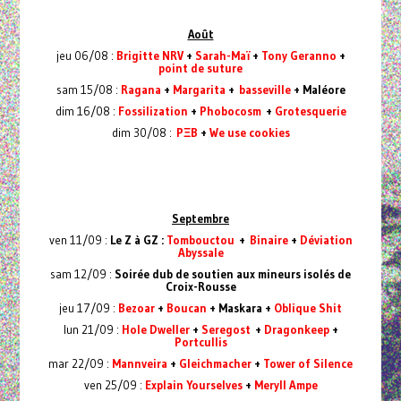
Août
jeu 06/08 :
Brigitte NRV
+
Sarah-Maï
+
Tony Geranno
+
point de suture
sam 15/08 :
Ragana
+
Margarita
+
basseville
+ Maléore
dim 16/08 :
Fossilization
+
Phobocosm
+
Grotesquerie
dim 30/08 :
PΞB
+
We use cookies
Septembre
ven 11/09 :
Le Z à GZ :
Tombouctou
+
Binaire
+
Déviation
Abyssale
sam 12/09 :
Soirée dub de soutien aux mineurs isolés de
Croix-Rousse
jeu 17/09 :
Bezoar
+
Boucan
+ Maskara +
Oblique Shit
lun 21/09 :
Hole Dweller
+
Seregost
+
Dragonkeep
+
Portcullis
mar 22/09 :
Mannveira
+
Gleichmacher
+
Tower of Silence
ven 25/09 :
Explain Yourselves
+
Meryll Ampe