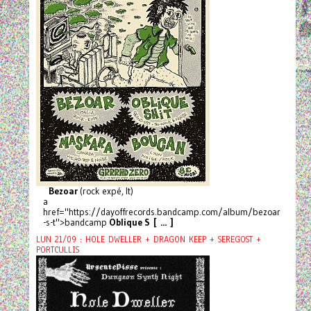
Bezoar
(rock expé, It)
a
href="https://dayoffrecords.bandcamp.com/album/bezoar
-s-t">bandcamp
Oblique S [ ... ]
LUN 21/09 : HOLE DWELLER + DRAGON KEEP + SEREGOST +
PORTCULLIS