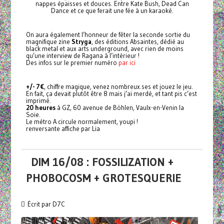
nappes épaisses et douces. Entre Kate Bush, Dead Can
Dance et ce que ferait une fée à un karaoké.
On aura également l’honneur de fêter la seconde sortie du
magnifique zine
Stryga
, des éditions Absaintes, dédié au
black metal et aux arts underground, avec rien de moins
qu’une interview de Ragana à l’intérieur !
Des infos sur le premier numéro
par ici
+/- 7€
, chiffre magique, venez nombreux.ses et jouez le jeu.
En fait, ça devait plutôt être 8 mais j’ai merdé, et tant pis c’est
imprimé.
20 heures
à GZ, 60 avenue de Böhlen, Vaulx-en-Venin la
Soie.
Le métro A circule normalement, youpi !
renversante affiche par Lia
DIM 16/08 : FOSSILIZATION +
PHOBOCOSM + GROTESQUERIE
Écrit par D7C