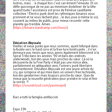
lustres, mais… à chaque fois c’est carrément l’émeute. Et on
défie quiconque de ne pas au minimum dodeliner de la tête
quand toute l’assistance est prise de frénésie sautillante
collective ! Électro punk dont les rythmiques binaires vous
prennent et ne vous lâchent plus ; le duo joue à même le sol,
souvent au milieu de public, pour mieux ressentir cette
planète qui tremble. Amen.
https://binaire.bandcamp.com/music
(
)
Déviation Abyssale
Vieilles et vieux punks que nous sommes, ayant bifurqué dans
la foulée vers le hard-core et la free-ture tonitruante ; il n’en
demeure pas moins que nous avons également biberonné à la
Spiral Tribe dans les années ’90 et dans des endroits
underwoods, loin des yeux mais proches du cœur. Là où la
découverte de la Free Party n’était pas une mince idée,
parfaitement en adéquation avec l’univers punk libertaire
susmentionné. Déviation Abyssale est une jeune artiste du
cru, qui compose et qui mixe dans un univers free technoïde,
loin des gendarmes mais toujours proche du cœur. Quoi de
mieux que la nouvelle génération pour prendre le relai et finir
la soirée ?!
https://soundcloud.com/yasminajst
(
)
Baci a tutti la famiglia antifascisti
Expo 19h