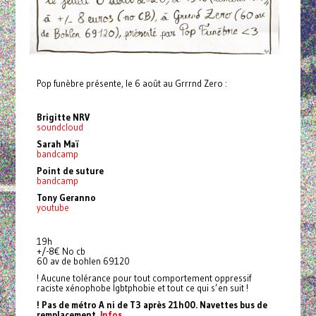
Pop funèbre présente, le 6 août au Grrrnd Zero :
Brigitte NRV
soundcloud
Sarah Maï
bandcamp
Point de suture
bandcamp
Tony Geranno
youtube
19h
+/-8€ No cb
60 av de bohlen 69120
! Aucune tolérance pour tout comportement oppressif
raciste xénophobe lgbtphobie et tout ce qui s’en suit !
! Pas de métro A ni de T3 après 21h00. Navettes bus de
remplacement.
Infos