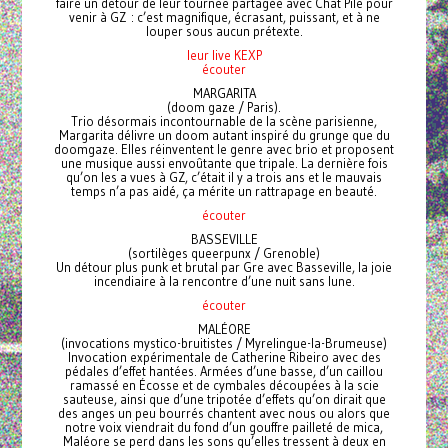
faire un détour de leur tournée partagée avec Chat Pile pour
venir à GZ : c’est magnifique, écrasant, puissant, et à ne
louper sous aucun prétexte.
leur live KEXP
écouter
MARGARITA
(doom gaze / Paris).
Trio désormais incontournable de la scène parisienne,
Margarita délivre un doom autant inspiré du grunge que du
doomgaze. Elles réinventent le genre avec brio et proposent
une musique aussi envoûtante que tripale. La dernière fois
qu’on les a vues à GZ, c’était il y a trois ans et le mauvais
temps n’a pas aidé, ça mérite un rattrapage en beauté.
écouter
BASSEVILLE
(sortilèges queerpunx / Grenoble)
Un détour plus punk et brutal par Gre avec Basseville, la joie
incendiaire à la rencontre d’une nuit sans lune.
écouter
MALÉORE
(invocations mystico-bruitistes / Myrelingue-la-Brumeuse)
Invocation expérimentale de Catherine Ribeiro avec des
pédales d’effet hantées. Armées d’une basse, d’un caillou
ramassé en Écosse et de cymbales découpées à la scie
sauteuse, ainsi que d’une tripotée d’effets qu’on dirait que
des anges un peu bourrés chantent avec nous ou alors que
notre voix viendrait du fond d’un gouffre pailleté de mica,
Maléore se perd dans les sons qu’elles tressent à deux en