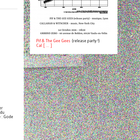
Pif
& The Gee Gees
(release party !)
C
a
l [ ... ]
er
 du
e : Gode