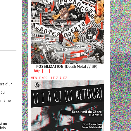
FOSSILIZATION
(Death Metal // BR)
http [ ... ]
VEN 11/09 : LE Z À GZ
ors d’un
 du
se même
st un
fois