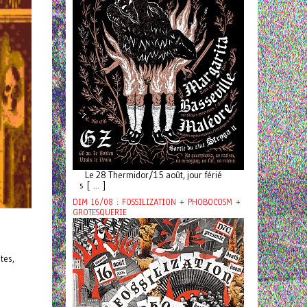
Le 28 Thermidor/15 août, jour férié
s [ ... ]
DIM 16/08 : FOSSILIZATION + PHOBOCOSM +
GROTESQUERIE
tes,