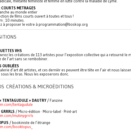
radicale, militante féministe et femme en lutte contre la maladie de Lyme.
: COURTS METRAGES
lanche au monde entier
ction de films courts ouvert à toutes et tous !
 : 10 minutes.
ez à proposer le votre à programmation@boskop.org
SITIONS
QUETTES VHS
rez les créations de 113 artistes pour l’expostion collective qui a retourné le
re de l’art sans se rembobiner.
 OUBLIÉES
galerie d’art dit artistes, et ces dernièr·es peuvent être tête en l’air et nous laisse
 sous les bras. Nous les exposerons donc.
DS CRÉATIONS & MICROÉDITIONS
« TENTAGUDULE » DAUTRY
/ Fanzine
am.com/tentagudule
 GRRRLS
/ Micro-édition · Micro-label · Print-art
am.com/mutinygrrrls
OPUS
/ bookiniste de l’étrange
ram.com/booktopus_