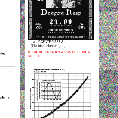
⚔️ URGENTE PISSE &
@forbiddenkeepr [ ... ]
JEU 01/10 : CALLAHAN & WITSCHER + PIF & THE
 des
GEE GEES
 pleine