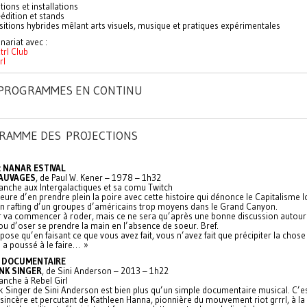
tions et installations
édition et stands
itions hybrides mêlant arts visuels, musique et pratiques expérimentales
nariat avec :
trl Club
rl
: PROGRAMMES EN CONTINU
RAMME DES PROJECTIONS
: NANAR ESTIVAL
AUVAGES
, de Paul W. Kener – 1978 – 1h32
anche aux Intergalactiques et sa comu Twitch
heure d’en prendre plein la poire avec cette histoire qui dénonce le Capitalisme l
en rafting d’un groupes d’américains trop moyens dans le Grand Canyon.
r va commencer à roder, mais ce ne sera qu’après une bonne discussion autour
u d’oser se prendre la main en l’absence de soeur. Bref.
pose qu’en faisant ce que vous avez fait, vous n’avez fait que précipiter la cho
 a poussé à le faire… »
: DOCUMENTAIRE
NK SINGER
, de Sini Anderson – 2013 – 1h22
anche à Rebel Girl
k Singer de Sini Anderson est bien plus qu’un simple documentaire musical. C’e
 sincère et percutant de Kathleen Hanna, pionnière du mouvement riot grrrl, à la 