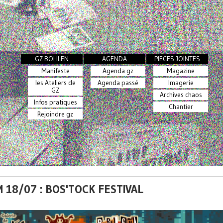
GZ BOHLEN
AGENDA
PIECES JOINTES
Manifeste
Agenda gz
Magazine
les Ateliers de
Agenda passé
Imagerie
GZ
Archives chaos
Infos pratiques
Chantier
Rejoindre gz
 18/07 : BOS'TOCK FESTIVAL