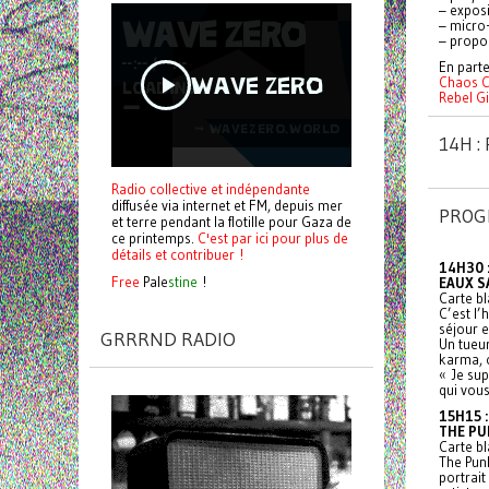
– exposi
– micro-
– propos
En parte
Chaos C
Rebel Gi
14H 
Radio collective et indépendante
diffusée via internet et FM, depuis mer
PROG
et terre pendant la flotille pour Gaza de
ce printemps.
C'est par ici pour plus de
détails et contribuer !
14H30 
Free
Pale
stine
!
EAUX S
Carte bl
C’est l’
séjour 
GRRRND RADIO
Un tueu
karma, o
« Je sup
qui vous
15H15 
THE PU
Carte bl
The Pun
portrait