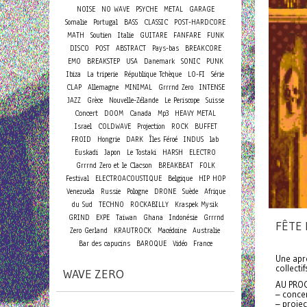
NOISE
NO WAVE
PSYCHE
METAL
GARAGE
Somalie
Portugal
BASS
CLASSIC
POST-HARDCORE
MATH
Soutien
Italie
GUITARE
FANFARE
FUNK
DISCO
POST
ABSTRACT
Pays-bas
BREAKCORE
EMO
BREAKSTEP
USA
Danemark
SONIC
PUNK
Ibiza
La triperie
République Tchèque
LO-FI
Série
CLAP
Allemagne
MINIMAL
Grrrnd Zero
INTENSE
JAZZ
Grèce
Nouvelle-Zélande
Le Periscope
Suisse
Concert
DOOM
Canada
Mp3
HEAVY METAL
Israel
COLDWAVE
Projection
ROCK
BUFFET
FROID
Hongrie
DARK
Îles Féroé
INDUS
lab
Euskadi
Japon
Le Tostaki
HARSH
ELECTRO
Grrrnd Zero et le Clacson
BREAKBEAT
FOLK
Festival
ELECTROACOUSTIQUE
Belgique
HIP HOP
Venezuela
Russie
Pologne
DRONE
Suède
Afrique
du Sud
TECHNO
ROCKABILLY
Kraspek Mysik
GRIND
EXPE
Taiwan
Ghana
Indonésie
Grrrnd
FÊTE 
Zero Gerland
KRAUTROCK
Macédoine
Australie
Bar des capucins
BAROQUE
Vidéo
France
Une aprè
collecti
WAVE ZERO
AU PRO
– concer
– projec