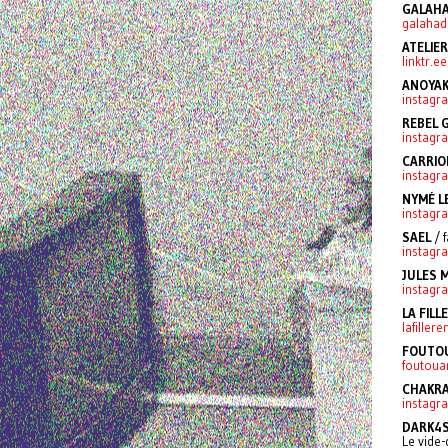
GALAHA
galahad
ATELIE
linktr.e
ANOYA
instag
REBEL G
instagr
CARRIO
instagr
NYMÉ L
instagr
SAEL
/ 
instagr
JULES 
instagr
LA FILL
lafiller
FOUTOU
foutouar
CHAKR
instagr
DARK4
Le vide-