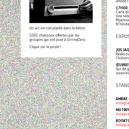
artiste 
17H00 
Carte b
Une séle
Maximum
N’hésit
Un arc-en-ciel planté dans le béton.
1001 chansons offertes par les
EXPO
groupes qui ont joué à GrrrndZero.
Clique sur le poste !
205 JA
Redécouv
l’histoi
ŒUVRES
Qui dit 
oeuvres
STAN
AMBRE 
instagr
MUTINY
instagr
BOOKT
instag