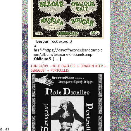
Bezoar
(rock expé, It)
a
href="https://dayoffrecords.bandcamp.c
om/album/bezoar-s-t">bandcamp
Oblique S [ ... ]
LUN 21/09 : HOLE DWELLER + DRAGON KEEP +
SEREGOST + PORTCULLIS
s, les