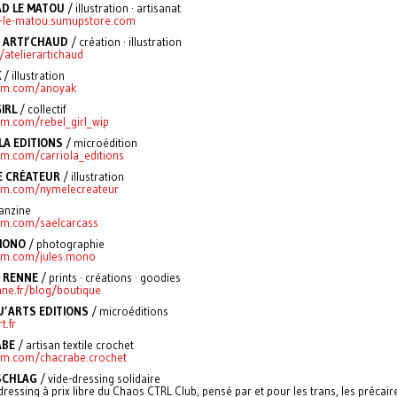
D LE MATOU
/ illustration · artisanat
-le-matou.sumupstore.com
R ARTI’CHAUD
/ création · illustration
e/atelierartichaud
K
/ illustration
ram.com/anoyak
IRL
/ collectif
am.com/rebel_girl_wip
LA EDITIONS
/ microédition
am.com/carriola_editions
E CRÉATEUR
/ illustration
am.com/nymelecreateur
fanzine
am.com/saelcarcass
MONO
/ photographie
am.com/jules.mono
E RENNE
/ prints · créations · goodies
enne.fr/blog/boutique
’ARTS EDITIONS
/ microéditions
t.fr
ABE
/
artisan textile crochet
am.com/chacrabe.crochet
SCHLAG
/ vide-dressing solidaire
dressing à prix libre du Chaos CTRL Club, pensé par et pour les trans, les précaire