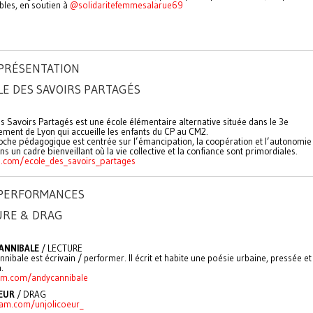
bles, en soutien à
@solidaritefemmesalarue69
 PRÉSENTATION
LE DES SAVOIRS PARTAGÉS
s Savoirs Partagés est une école élémentaire alternative située dans le 3e
ement de Lyon qui accueille les enfants du CP au CM2.
che pédagogique est centrée sur l’émancipation, la coopération et l’autonomie
ns un cadre bienveillant où la vie collective et la confiance sont primordiales.
m.com/ecole_des_savoirs_partages
: PERFORMANCES
URE & DRAG
ANNIBALE
/ LECTURE
nibale est écrivain / performer. Il écrit et habite une poésie urbaine, pressée et
.
am.com/andycannibale
OEUR
/ DRAG
am.com/unjolicoeur_