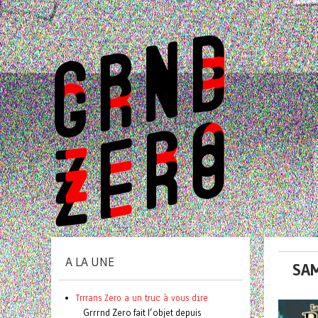
A LA UNE
SAM
Trrrans Zero a un truc à vous dire
Grrrnd Zero fait l’objet depuis