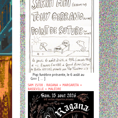
Pop funèbre présente, le 6 août au
Grrr [ ... ]
SAM 15/08 : RAGANA + MARGARITA +
BASSEVILLE + MALÉORE