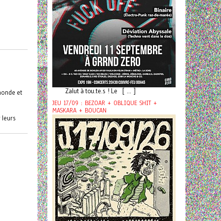
Zalut à tou.te.s ! Le [ ... ]
 monde et
JEU 17/09 : BEZOAR + OBLIQUE SHIT +
MASKARA + BOUCAN
r leurs