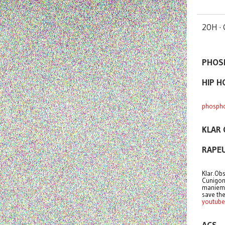
20H ·
PHOS
HIP H
phosph
KLAR
RAPE
Klar.Ob
Cunigond
manieme
save the
youtub
ACS