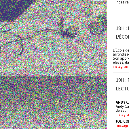
indésira
18H :
L'ÉCO
L’École de
arrondiss
Son appro
élèves, da
instagra
19H 
LECT
ANDY C
Andy Can
de seum
instagr
JOLI C
instagr