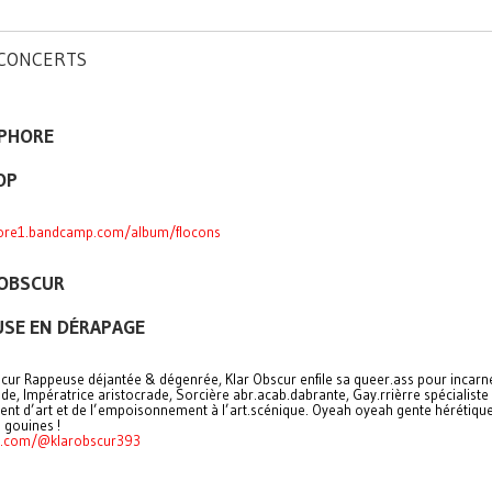
 CONCERTS
PHORE
OP
ore1.bandcamp.com/album/flocons
 OBSCUR
USE EN DÉRAPAGE
scur Rappeuse déjantée & dégenrée, Klar Obscur enfile sa queer.ass pour incarn
e, Impératrice aristocrade, Sorcière abr.acab.dabrante, Gay.rrièrre spécialiste
nt d’art et de l’empoisonnement à l’art.scénique. Oyeah oyeah gente hérétiqu
 gouines !
e.com/@klarobscur393