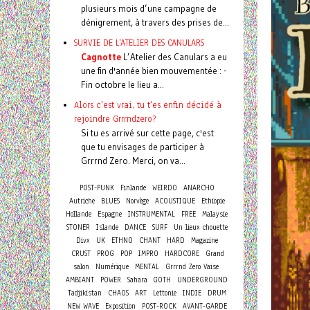
plusieurs mois d’une campagne de
dénigrement, à travers des prises de...
SURVIE DE L'ATELIER DES CANULARS
Cagnotte
L’Atelier des Canulars a eu
une fin d'année bien mouvementée : -
Fin octobre le lieu a...
Alors c'est vrai, tu t'es enfin décidé à
rejoindre Grrrndzero?
Si tu es arrivé sur cette page, c'est
que tu envisages de participer à
Grrrnd Zero. Merci, on va...
POST-PUNK
Finlande
WEIRDO
ANARCHO
Autriche
BLUES
Norvège
ACOUSTIQUE
Ethiopie
Hollande
Espagne
INSTRUMENTAL
FREE
Malaysie
STONER
Islande
DANCE
SURF
Un lieux chouette
Divx
UK
ETHNO
CHANT
HARD
Magazine
CRUST
PROG
POP
IMPRO
HARDCORE
Grand
salon
Numérique
MENTAL
Grrrnd Zero Vaise
AMBIANT
POWER
Sahara
GOTH
UNDERGROUND
Tadjikistan
CHAOS
ART
Lettonie
INDIE
DRUM
NEW WAVE
Exposition
POST-ROCK
AVANT-GARDE