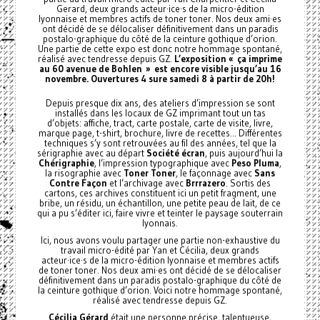
Gerard, deux grands acteur·ice·s de la micro-édition
lyonnaise et membres actifs de toner toner. Nos deux ami·es
ont décidé de se délocaliser définitivement dans un paradis
postalo-graphique du côté de la ceinture gothique d’orion.
Une partie de cette expo est donc notre hommage spontané,
réalisé avec tendresse depuis GZ.
L’exposition « ça imprime
au 60 avenue de Bohlen » est encore visible jusqu’au 16
novembre. Ouvertures 4 sure samedi 8 à partir de 20h!
Depuis presque dix ans, des ateliers d’impression se sont
installés dans les locaux de GZ imprimant tout un tas
d’objets: affiche, tract, carte postale, carte de visite, livre,
marque page, t-shirt, brochure, livre de recettes... Différentes
techniques s’y sont retrouvées au fil des années, tel que la
sérigraphie avec au départ
Société écran
, puis aujourd’hui la
Chérigraphie
, l’impression typographique avec
Peso Pluma
,
la risographie avec
Toner Toner
, le façonnage avec
Sans
Contre Façon
et l’archivage avec
Brrrazero
. Sortis des
cartons, ces archives constituent ici un petit fragment, une
bribe, un résidu, un échantillon, une petite peau de lait, de ce
qui a pu s’éditer ici, faire vivre et teinter le paysage souterrain
lyonnais.
Ici, nous avons voulu partager une partie non-exhaustive du
travail micro-édité par Yan et Cécilia, deux grands
acteur·ice·s de la micro-édition lyonnaise et membres actifs
de toner toner. Nos deux ami·es ont décidé de se délocaliser
définitivement dans un paradis postalo-graphique du côté de
la ceinture gothique d’orion. Voici notre hommage spontané,
réalisé avec tendresse depuis GZ.
Cécilia Gérard
était une personne précise, talentueuse,