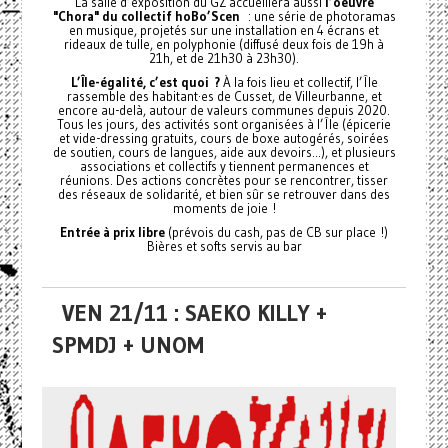
La salle d’exposition du GZ accueillera aussi
l’oeuvre
"Chora" du collectif hoBo’Scen
: une série de photoramas
en musique, projetés sur une installation en 4 écrans et
rideaux de tulle, en polyphonie (diffusé deux fois de 19h à
21h, et de 21h30 à 23h30).
L’Île-égalité, c’est quoi ?
À la fois lieu et collectif, l’Île
rassemble des habitant·es de Cusset, de Villeurbanne, et
encore au-delà, autour de valeurs communes depuis 2020.
Tous les jours, des activités sont organisées à l’Île (épicerie
et vide-dressing gratuits, cours de boxe autogérés, soirées
de soutien, cours de langues, aide aux devoirs...), et plusieurs
associations et collectifs y tiennent permanences et
réunions. Des actions concrètes pour se rencontrer, tisser
des réseaux de solidarité, et bien sûr se retrouver dans des
moments de joie !
Entrée à prix libre
(prévois du cash, pas de CB sur place !)
Bières et softs servis au bar
VEN 21/11 : SAEKO KILLY +
SPMDJ + UNOM