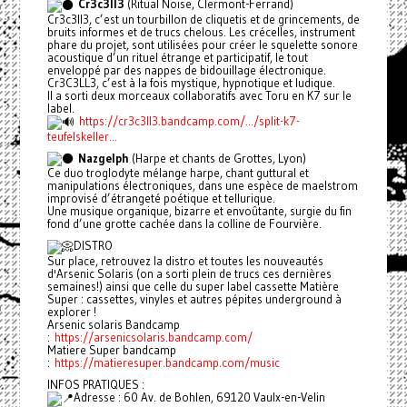
Cr3c3ll3
(Ritual Noise, Clermont-Ferrand)
Cr3c3ll3, c’est un tourbillon de cliquetis et de grincements, de
bruits informes et de trucs chelous. Les crécelles, instrument
phare du projet, sont utilisées pour créer le squelette sonore
acoustique d’un rituel étrange et participatif, le tout
enveloppé par des nappes de bidouillage électronique.
Cr3C3LL3, c’est à la fois mystique, hypnotique et ludique.
Il a sorti deux morceaux collaboratifs avec Toru en K7 sur le
label.
https://cr3c3ll3.bandcamp.com/.../split-k7-
teufelskeller...
Nazgelph
(Harpe et chants de Grottes, Lyon)
Ce duo troglodyte mélange harpe, chant guttural et
manipulations électroniques, dans une espèce de maelstrom
improvisé d’étrangeté poétique et tellurique.
Une musique organique, bizarre et envoûtante, surgie du fin
fond d’une grotte cachée dans la colline de Fourvière.
DISTRO
Sur place, retrouvez la distro et toutes les nouveautés
d'Arsenic Solaris (on a sorti plein de trucs ces dernières
semaines!) ainsi que celle du super label cassette Matière
Super : cassettes, vinyles et autres pépites underground à
explorer !
Arsenic solaris Bandcamp
:
https://arsenicsolaris.bandcamp.com/
Matiere Super bandcamp
:
https://matieresuper.bandcamp.com/music
INFOS PRATIQUES :
Adresse : 60 Av. de Bohlen, 69120 Vaulx-en-Velin