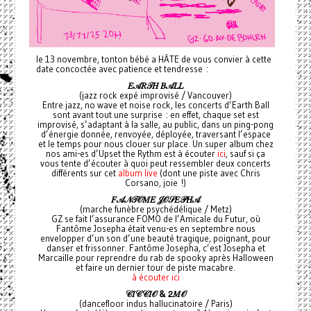
le 13 novembre, tonton bébé a HÂTE de vous convier à cette
date concoctée avec patience et tendresse :
𝐸𝒜𝑅𝒯𝐻
𝐵𝒜𝐿𝐿
(jazz rock expé improvisé / Vancouver)
Entre jazz, no wave et noise rock, les concerts d’Earth Ball
sont avant tout une surprise : en effet, chaque set est
improvisé, s’adaptant à la salle, au public, dans un ping-pong
d’énergie donnée, renvoyée, déployée, traversant l’espace
et le temps pour nous clouer sur place. Un super album chez
nos ami-es d’Upset the Rythm est à écouter
ici
, sauf si ça
vous tente d’écouter à quoi peut ressembler deux concerts
différents sur cet
album live
(dont une piste avec Chris
Corsano, joie !)
𝐹𝒜𝒩𝒯𝒪𝑀𝐸
𝒥𝒪𝒮𝐸𝒫𝐻𝒜
(marche funèbre psychédélique / Metz)
GZ se fait l’assurance FOMO de l’Amicale du Futur, où
Fantôme Josepha était venu-es en septembre nous
envelopper d’un son d’une beauté tragique, poignant, pour
danser et frissonner. Fantôme Josepha, c’est Josepha et
Marcaille pour reprendre du rab de spooky après Halloween
et faire un dernier tour de piste macabre.
à écouter ici
𝒞𝐼𝒞𝒞𝐼𝒪 &
𝟤𝑀𝒪
(dancefloor indus hallucinatoire / Paris)