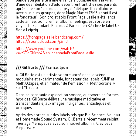
bande-son parfaite d'une errance alcoolisée dans la ville,
d'une déambulation d'adolescent rentrant chez ses parents
après une soirée sordide et psychédélique. Il a collaboré
avec plusieurs groupes, dont Magic Max et J3M3I (dont il est
le fondateur). Son projet solo Front Page Leslie a été lancé
cette année. Son premier album, Feelings, est sortie en
vinyle chez Jelodanti Records à Paris et en K7 chez le label U-
Bac à Leipzig.
https://frontpageleslie.bandcamp.com/
https://soundcloud.com/j3m3i
https://www.youtube.com/watch?
v=vKCJgGMrrq4&ab_channel=FrontPageLeslie
/// Gil.Barte /// France, Lyon
« Gil.Barte est un artiste sonore ancré dans la scène
modulaire et expérimentale, fondateur des labels KUMP et
Meth.O.tapes, et animateur de l’émission « Methodrone »
sur LYL radio.
Dans sa constante exploration sonore, au travers de formes
hybrides, Gil.Barte délivre une musique méditative et
transcendantale, aux images intrigantes, fantastiques et
oniriques.
Après des sorties sur des labels tels que Big Science, Neubau
et Homemade Sound System, Gil.Barte a récemment rejoint
Teenage Ménopause avec son nouvel album « Claviceps
Purpurea ».