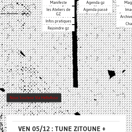
Manifeste
Agenda gz
Mag
les Ateliers de
Agenda passé
Ima
GZ
Archiv
Infos pratiques
Cha
Rejoindre gz
Nous Soutenir Via HelloAsso
VEN 05/12 : TUNE ZITOUNE +