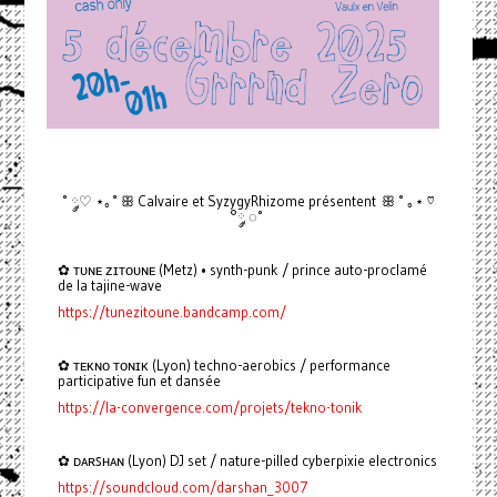
˚ ◌༘♡ ⋆｡˚ ꕥ Calvaire et SyzygyRhizome présentent ꕥ ˚ ｡⋆ ♡
°༘ ◌˚
✿ ᴛᴜɴᴇ ᴢɪᴛᴏᴜɴᴇ (Metz) • synth-punk / prince auto-proclamé
de la tajine-wave
https://tunezitoune.bandcamp.com/
✿ ᴛᴇᴋɴᴏ ᴛᴏɴɪᴋ (Lyon) techno-aerobics / performance
participative fun et dansée
https://la-convergence.com/projets/tekno-tonik
✿ ᴅᴀʀꜱʜᴀɴ (Lyon) DJ set / nature-pilled cyberpixie electronics
https://soundcloud.com/darshan_3007