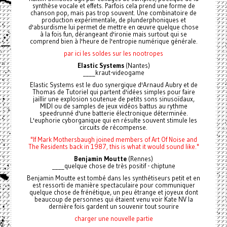
synthèse vocale et effets. Parfois cela prend une forme de
chanson pop, mais pas trop souvent. Une combinatoire de
production expérimentale, de plunderphoniques et
d'absurdisme lui permet de mettre en œuvre quelque chose
à la fois fun, dérangeant d'ironie mais surtout qui se
comprend bien à l'heure de l'entropie numérique générale.
par ici les soldes sur les nootropes
Elastic Systems
(Nantes)
____kraut-videogame
Elastic Systems est le duo synergique d'Arnaud Aubry et de
Thomas de Tutoriel qui partent d'idées simples pour faire
jaillir une explosion soutenue de petits sons sinusoïdaux,
MIDI ou de samples de jeux vidéos battus au rythme
speedrunné d'une batterie électronique déterminée.
L'euphorie cyborganique qui en résulte souvent stimule les
circuits de récompense.
"If Mark Mothersbaugh joined members of Art Of Noise and
The Residents back in 1987, this is what it would sound like."
Benjamin Moutte
(Rennes)
____quelque chose de très positif - chiptune
Benjamin Moutte est tombé dans les synthétiseurs petit et en
est ressorti de manière spectaculaire pour communiquer
quelque chose de frénétique, un peu étrange et joyeux dont
beaucoup de personnes qui étaient venu voir Kate NV la
dernière fois gardent un souvenir tout sourire
charger une nouvelle partie