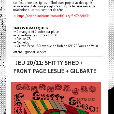
confectionne des lignes mélodiques pop et acides qu’ils
assaisonnent de voix polyglottes jusqu’à te faire serrer la
mâchoire d’un mouvement de tête.
->
https://on.soundcloud.com/nBOLzzyrEMZsAokX1t
𝗜𝗡𝗙𝗢𝗦 𝗣𝗥𝗔𝗧𝗜𝗤𝗨𝗘𝗦
➜ à manger et à boire sur place
➜ ouverture des portes 19h30
➜ Pas de CB
➜ No relou
➜ Grrrnd Zero - 60 avenue de Bohlen 69120 Vaulx en Vélin
Affiche : @local_service
JEU 20/11: SHITTY SHED +
FRONT PAGE LESLIE + GIL.BARTE