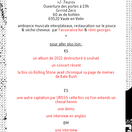
+/- 7euros
Ouverture des portes à 19h
Grrrnd Zero
60 av de bohlen
69120 Vaulx-en-Velin
ambiance musicale interplateaux, restauration sur le pouce
& sèche-cheveux par
l'assurance fun
&
rémi georges
°
pour aller plus loin :
KS
un album de 2021 destructuré à souhait
un concert récent
la fois où Rolling Stone avait chroniqué
sa page de memes
de Kate Bush
ES
une autre captation par URSSS cette fois où l'on entends un
cheval hennir
une demo
une interview en anglais
BM
une interview