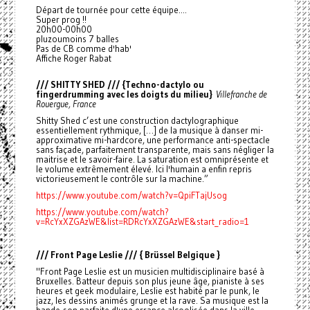
Départ de tournée pour cette équipe....
Super prog !!
20h00-00h00
pluzoumoins 7 balles
Pas de CB comme d'hab'
Affiche Roger Rabat
/// SHITTY SHED /// {Techno-dactylo ou
fingerdrumming avec les doigts du milieu}
Villefranche de
Rouergue, France
Shitty Shed c’est une construction dactylographique
essentiellement rythmique, […] de la musique à danser mi-
approximative mi-hardcore, une performance anti-spectacle
sans façade, parfaitement transparente, mais sans négliger la
maitrise et le savoir-faire. La saturation est omniprésente et
le volume extrêmement élevé. Ici l'humain a enfin repris
victorieusement le contrôle sur la machine.”
https://www.youtube.com/watch?v=QpiFTajUsog
https://www.youtube.com/watch?
v=RcYxXZGAzWE&list=RDRcYxXZGAzWE&start_radio=1
/// Front Page Leslie /// { Brüssel Belgique }
"Front Page Leslie est un musicien multidisciplinaire basé à
Bruxelles. Batteur depuis son plus jeune âge, pianiste à ses
heures et geek modulaire, Leslie est habité par le punk, le
jazz, les dessins animés grunge et la rave. Sa musique est la