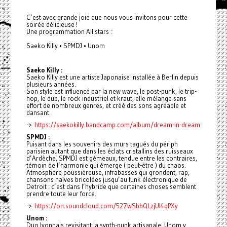
C’est avec grande joie que nous vous invitons pour cette
soirée délicieuse !
Une programmation All stars :
Saeko Killy • SPMDJ • Unom
Saeko Killy :
Saeko Killy est une artiste Japonaise installée à Berlin depuis
plusieurs années.
Son style est influencé par la new wave, le post-punk, le trip-
hop, le dub, le rock industriel et kraut, elle mélange sans
effort de nombreux genres, et créé des sons agréable et
dansant.
->
https://saekokilly.bandcamp.com/album/dream-in-dream
SPMDJ :
Puisant dans les souvenirs des murs tagués du périph
parisien autant que dans les éclats cristallins des ruisseaux
d’Ardèche, SPMDJ est gémeaux, tendue entre les contraires,
témoin de l’harmonie qui émerge ( peut-être ) du chaos.
Atmosphère poussiéreuse, infrabasses qui grondent, rap,
chansons naïves bricolées jusqu’au funk électronique de
Detroit : c’est dans l’hybride que certaines choses semblent
prendre toute leur force.
->
https://on.soundcloud.com/527wSbbQLzjUI4qPXy
Unom :
Duo lyonnais revisitant la synth-punk artisanale, Unom y