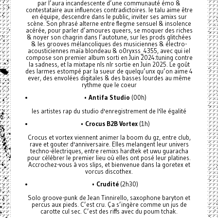
par l’aura incandescente d’une communauté émo &
contestataire aux influences contradictoires. le talu aime être
en équipe, descendre dans le public, inviter ses amixs sur
scène. Son phrasé alterne entre flegme sensuel & insolence
acérée, pour parler d’amoures queers, se moquer des riches
& noyer son chagrin dans l’autotune, sur les prods glitchées
& les grooves mélancoliques des musiciennes & électro-
acousticiennes maïa blondeau & o0ryxss_4355, avec qui iel
compose son premier album sorti en Juin 2024:tuning contre
la sadness, et la mixtape nls nlr sortie en Juin 2025. Le goût
des larmes estompé par la sueur de quelqu’unx qu’on aime 4
ever, des envolées digitales & des basses lourdes au même
rythme que le coeur
•
Antifa Studio
(00h)
les artistes rap du studio d'enregistrement de l'île égalité
•
Crocus B2B Vortex
(1h)
Crocus et vortex viennent animer la boom du gz, entre club,
rave et gouter d'anniversaire. Elles melangent leur univers
techno-électriques, entre remixs hardtek et uwu guaracha
pour célébrer le premier lieu où elles ont posé leur platines.
Accrochez-vous à vos slips, et bienvenue dans la goretex et
vorcus discothex.
•
Crudité
(2h30)
Solo groove-punk de Jean Tinnirello, saxophone baryton et
percus aux pieds. C’est cru. Ça s’ingère comme un jus de
carotte cul sec. C’est des riffs avec du poum tchak.