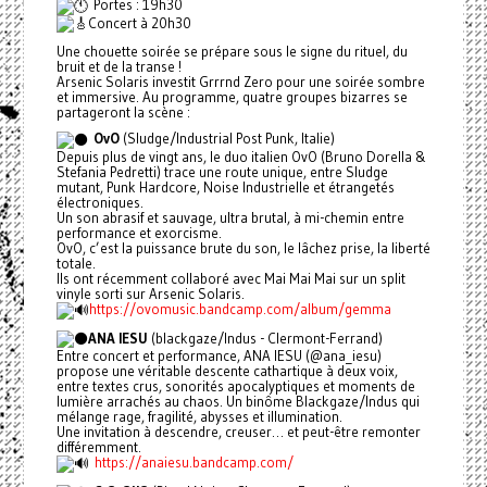
Portes : 19h30
Concert à 20h30
Une chouette soirée se prépare sous le signe du rituel, du
bruit et de la transe !
Arsenic Solaris investit Grrrnd Zero pour une soirée sombre
et immersive. Au programme, quatre groupes bizarres se
partageront la scène :
OvO
(Sludge/Industrial Post Punk, Italie)
Depuis plus de vingt ans, le duo italien OvO (Bruno Dorella &
Stefania Pedretti) trace une route unique, entre Sludge
mutant, Punk Hardcore, Noise Industrielle et étrangetés
électroniques.
Un son abrasif et sauvage, ultra brutal, à mi-chemin entre
performance et exorcisme.
OvO, c’est la puissance brute du son, le lâchez prise, la liberté
totale.
Ils ont récemment collaboré avec Mai Mai Mai sur un split
vinyle sorti sur Arsenic Solaris.
https://ovomusic.bandcamp.com/album/gemma
ANA IESU
(blackgaze/Indus - Clermont-Ferrand)
Entre concert et performance, ANA IESU (@ana_iesu)
propose une véritable descente cathartique à deux voix,
entre textes crus, sonorités apocalyptiques et moments de
lumière arrachés au chaos. Un binôme Blackgaze/Indus qui
mélange rage, fragilité, abysses et illumination.
Une invitation à descendre, creuser… et peut-être remonter
différemment.
https://anaiesu.bandcamp.com/