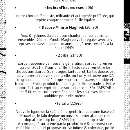
•
les branl'heureux·ses
(20h)
notre chorale féministe, militante et autogérée préférée, qui
répète chaque semaine à l'île égalité
•
Depose Minute Maghreb
(20h30)
Voix & rythmes du bled pour chanter, danser et militer
ensemble. Dépose Minute Maghreb va te régaler avec ses
reprises de classiques marocains et algériens revisités à la
sauce DMM !
•
Zorba
(21h30)
Zorba, rappeuse de nouvelle génération, sort son premier
titre en 2021 « J’suis une fille », histoire de remettre les
choses aux claires. Sa musique, tantôt brut, tantôt douce, est
servie avec un univers bien à elle, ou l’on y retrouve une DA
originale et pleine d’énergie. Entre cru et suave, sensible et
tranchant, Zorba produit tout de façon « Homemade ». Entre
sonorités trap et égotrip, elle sort un second EP« RAPSTAR »
en 5 titres, qui nous emmène dans les coulisses de son
ambition pour elle-même.
•
le talu
(22h45)
Nouvelle figure de la scène émergente francophone basé·e à
Bruxelles, le talu déploie un univers immersif, entre rap
digital, post trip hop, ASMR érotique et pop triste.
Accompagné sur scène par la productrice & compositrice
maïa blondeau, iel propose un live intime & colérique, porté