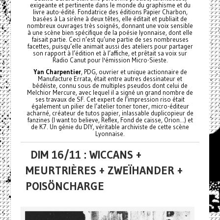
exigeante et pertinente dans le monde du graphisme et du
livre auto-édité. Fondatrice des éditions Papier Charbon,
basées à La sirène à deux têtes, elle éditait et publiait de
nombreux ouvrages très soignés, donnant une voix sensible
à une scène bien spécifique de la poésie lyonnaise, dont elle
faisait partie. Ceci n’est qu’une partie de ses nombreuses
facettes, puisqu’elle animait aussi des ateliers pour partager
son rapport à l’édition et à l’affiche, et prêtait sa voix sur
Radio Canut pour l'émission Micro-Sieste.
Yan Charpentier
, PDG, ouvrier et unique actionnaire de
Manufacture Errata, était entre autres dessinateur et
bédéiste, connu sous de multiples pseudos dont celui de
Melchior Mercure, avec lequel il a signé un grand nombre de
ses travaux de SF. Cet expert de l’impression riso était
également un pilier de l’atelier toner toner, micro-éditeur
acharné, créateur de tutos papier, inlassable duplicopieur de
fanzines (I want to believe, Reflex, Fond de caisse, Orion...) et
de K7. Un génie du DIY, véritable archiviste de cette scène
Lyonnaise.
DIM 16/11 : WICCANS +
MEURTRIÈRES + ZWEÏHANDER +
POISÖNCHARGE