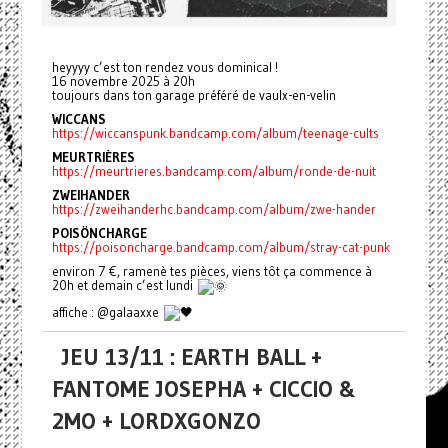
heyyyy c’est ton rendez vous dominical !
16 novembre 2025 à 20h
toujours dans ton garage préféré de vaulx-en-velin
WICCANS
https://wiccanspunk.bandcamp.com/album/teenage-cults
MEURTRIÈRES
https://meurtrieres.bandcamp.com/album/ronde-de-nuit
ZWEIHANDER
https://zweihanderhc.bandcamp.com/album/zwe-hander
POISÖNCHARGE
https://poisoncharge.bandcamp.com/album/stray-cat-punk
environ 7 €, ramenè tes pièces, viens tôt ça commence à
20h et demain c’est lundi
affiche : @galaaxxe
JEU 13/11 : EARTH BALL +
FANTOME JOSEPHA + CICCIO &
2MO + LORDXGONZO