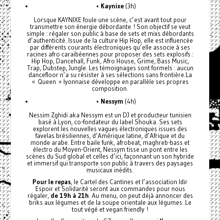
•
Kaynixe
(3h)
Lorsque KAYNIXE foule une scène, c’est avant tout pour
transmettre son énergie débordante ! Son objectif se veut
simple : régaler son public à base de sets et mixs débordants
d’authenticité. Issue de la culture Hip Hop, elle est influencée
par différents courants électroniques qu’elle associe à ses
racines afro caraïbéennes pour proposer des sets explosifs :
Hip Hop, Dancehall, Funk, Afro House, Grime, Bass Music,
Trap, Dubstep, Jungle. Les témoignages sont formels : aucun
dancefloor n’a su résister à ses sélections sans frontière.La
« Queen » lyonnaise développe en parallèle ses propres
composition.
•
Nessym
(4h)
Nessim Zghidi aka Nessym est un DJ et producteur tunisien
basé à Lyon, co-fondateur du label Shouka. Ses sets
explorent les nouvelles vagues électroniques issues des
favelas brésiliennes, d’Amérique latine, d’Afrique et du
monde arabe. Entre baile funk, afrobeat, maghreb-bass et
électro du Moyen-Orient, Nessym tisse un pont entre les
scènes du Sud global et celles d’ici, façonnant un son hybride
et immersif qui transporte son public à travers des paysages
musicaux inédits.
Pour le repas
, le Cartel des Cantines et l’association Idir
Espoir et Solidarité seront aux commandes pour nous
régaler,
de 19h à 21h
. Au menu, on peut déjà annoncer des
briks aux légumes et de la soupe orientale aux légumes. Le
tout végé et vegan friendly !