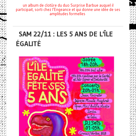
un album de clotûre du duo Surprise Barbue auquel il
participait, sorti chez l’Engeance et qui donne une idée de ses
amplitudes formelles
SAM 22/11 : LES 5 ANS DE L'ÎLE
ÉGALITÉ