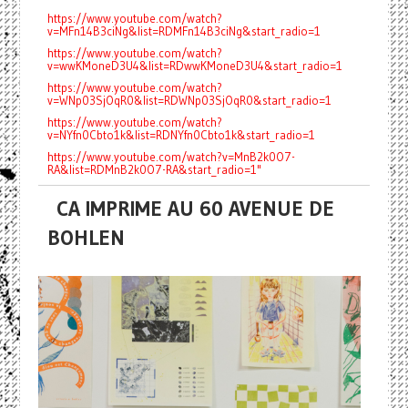
https://www.youtube.com/watch?
v=MFn14B3ciNg&list=RDMFn14B3ciNg&start_radio=1
https://www.youtube.com/watch?
v=wwKMoneD3U4&list=RDwwKMoneD3U4&start_radio=1
https://www.youtube.com/watch?
v=WNp03SjOqR0&list=RDWNp03SjOqR0&start_radio=1
https://www.youtube.com/watch?
v=NYfn0Cbto1k&list=RDNYfn0Cbto1k&start_radio=1
https://www.youtube.com/watch?v=MnB2k0O7-
RA&list=RDMnB2k0O7-RA&start_radio=1"
CA IMPRIME AU 60 AVENUE DE
BOHLEN