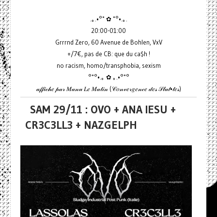
.｡.•°˚ ✿ ˚°•.｡.
20:00-01:00
Grrrnd Zero, 60 Avenue de Bohlen, VxV
+/7€, pas de CB: que du ca$h !
no racism, homo/transphobia, sexism
°˚°•.｡ ✿ ｡.•°˚°
𝒶𝒻𝒻𝒾𝒸𝒽𝑒 𝓅𝒶𝓇 𝑀𝒶𝓃𝓊 𝐿𝑒 𝑀𝒶𝓉𝒾𝓃 (𝒞𝑜𝓃𝓋𝑒𝓇𝑔𝑒𝓃𝒸𝑒 𝒹𝑒𝓈 𝒮𝓁𝓊𝓉•𝓉𝑒𝓈)
SAM 29/11 : OVO + ANA IESU +
CR3C3LL3 + NAZGELPH