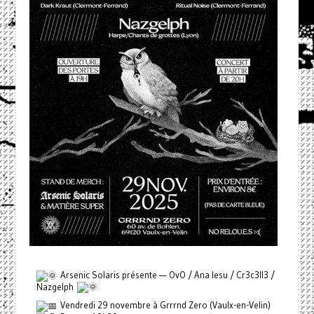
Arsenic Solaris présente — OvO / Ana Iesu / Cr3c3ll3 /
Nazgelph
Vendredi 29 novembre à Grrrnd Zero (Vaulx-en-Velin)