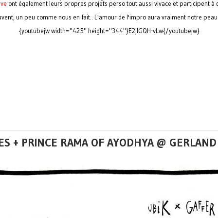
eve
ont également leurs propres projets perso tout aussi vivace et participent à
uvent, un peu comme nous en fait.. L'amour de l'impro aura vraiment notre peau.
{youtubejw width="425" height="344"}E2jlGQH-vLw{/youtubejw}
NES + PRINCE RAMA OF AYODHYA @ GERLAND