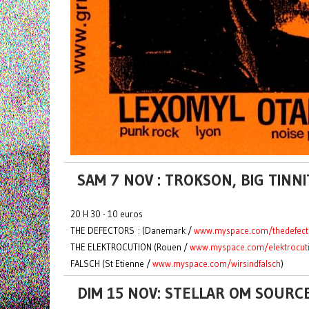
SAM 7 NOV : TROKSON, BIG TINNI
20 H 30 - 10 euros
THE DEFECTORS : (Danemark /
www.myspace.com/thedefect
THE ELEKTROCUTION (Rouen /
www.myspace.com/elektrocut
FALSCH (St Etienne /
www.myspace.com/wirsindfalsch
)
DIM 15 NOV: STELLAR OM SOURC