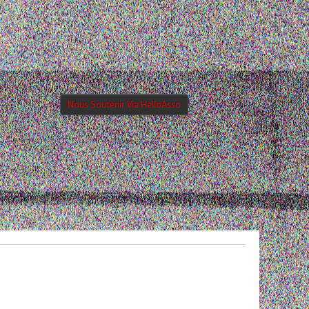
Nous Soutenir Via HelloAsso