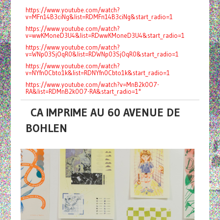
https://www.youtube.com/watch?
v=MFn14B3ciNg&list=RDMFn14B3ciNg&start_radio=1
https://www.youtube.com/watch?
v=wwKMoneD3U4&list=RDwwKMoneD3U4&start_radio=1
https://www.youtube.com/watch?
v=WNp03SjOqR0&list=RDWNp03SjOqR0&start_radio=1
https://www.youtube.com/watch?
v=NYfn0Cbto1k&list=RDNYfn0Cbto1k&start_radio=1
https://www.youtube.com/watch?v=MnB2k0O7-
RA&list=RDMnB2k0O7-RA&start_radio=1"
CA IMPRIME AU 60 AVENUE DE
BOHLEN