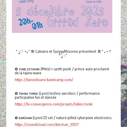
˚ ◌༘♡ ⋆｡˚ ꕥ Calvaire et SyzygyRhizome présentent ꕥ ˚ ｡⋆ ♡
°༘ ◌˚
✿ ᴛᴜɴᴇ ᴢɪᴛᴏᴜɴᴇ (Metz) • synth-punk / prince auto-proclamé
de la tajine-wave
https://tunezitoune.bandcamp.com/
✿ ᴛᴇᴋɴᴏ ᴛᴏɴɪᴋ (Lyon) techno-aerobics / performance
participative fun et dansée
https://la-convergence.com/projets/tekno-tonik
✿ ᴅᴀʀꜱʜᴀɴ (Lyon) DJ set / nature-pilled cyberpixie electronics
https://soundcloud.com/darshan_3007