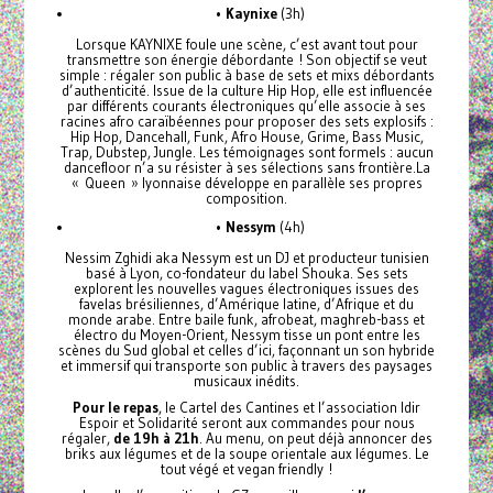
•
Kaynixe
(3h)
Lorsque KAYNIXE foule une scène, c’est avant tout pour
transmettre son énergie débordante ! Son objectif se veut
simple : régaler son public à base de sets et mixs débordants
d’authenticité. Issue de la culture Hip Hop, elle est influencée
par différents courants électroniques qu’elle associe à ses
racines afro caraïbéennes pour proposer des sets explosifs :
Hip Hop, Dancehall, Funk, Afro House, Grime, Bass Music,
Trap, Dubstep, Jungle. Les témoignages sont formels : aucun
dancefloor n’a su résister à ses sélections sans frontière.La
« Queen » lyonnaise développe en parallèle ses propres
composition.
•
Nessym
(4h)
Nessim Zghidi aka Nessym est un DJ et producteur tunisien
basé à Lyon, co-fondateur du label Shouka. Ses sets
explorent les nouvelles vagues électroniques issues des
favelas brésiliennes, d’Amérique latine, d’Afrique et du
monde arabe. Entre baile funk, afrobeat, maghreb-bass et
électro du Moyen-Orient, Nessym tisse un pont entre les
scènes du Sud global et celles d’ici, façonnant un son hybride
et immersif qui transporte son public à travers des paysages
musicaux inédits.
Pour le repas
, le Cartel des Cantines et l’association Idir
Espoir et Solidarité seront aux commandes pour nous
régaler,
de 19h à 21h
. Au menu, on peut déjà annoncer des
briks aux légumes et de la soupe orientale aux légumes. Le
tout végé et vegan friendly !