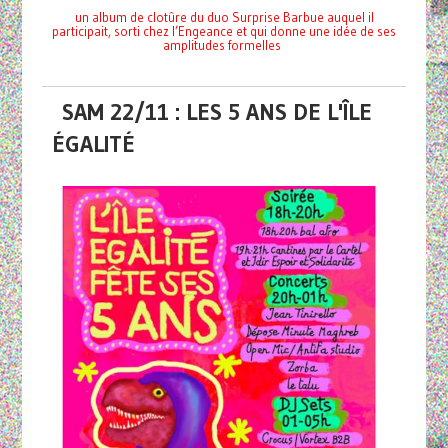
un album de clotûre du duo Surprise Barbue auquel il
participait, sorti chez l’Engeance et qui donne une idée de ses
amplitudes formelles
SAM 22/11 : LES 5 ANS DE L'ÎLE
ÉGALITÉ