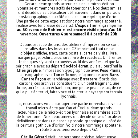
Gerard, deux grands acteur·ice·s de la micro-édition
lyonnaise et membres actifs de toner toner. Nos deux ami·es
ont décidé de se délocaliser définitivement dans un paradis
postalo-graphique du côté de la ceinture gothique d’orion.
Une partie de cette expo est donc notre hommage spontané,
réalisé avec tendresse depuis GZ.
L’exposition « ça imprime
au 60 avenue de Bohlen » est encore visible jusqu’au 16
novembre. Ouvertures 4 sure samedi 8 à partir de 20h!
Depuis presque dix ans, des ateliers d’impression se sont
installés dans les locaux de GZ imprimant tout un tas
d’objets: affiche, tract, carte postale, carte de visite, livre,
marque page, t-shirt, brochure, livre de recettes... Différentes
techniques s’y sont retrouvées au fil des années, tel que la
sérigraphie avec au départ
Société écran
, puis aujourd’hui la
Chérigraphie
, l’impression typographique avec
Peso Pluma
,
la risographie avec
Toner Toner
, le façonnage avec
Sans
Contre Façon
et l’archivage avec
Brrrazero
. Sortis des
cartons, ces archives constituent ici un petit fragment, une
bribe, un résidu, un échantillon, une petite peau de lait, de ce
qui a pu s’éditer ici, faire vivre et teinter le paysage souterrain
lyonnais.
Ici, nous avons voulu partager une partie non-exhaustive du
travail micro-édité par Yan et Cécilia, deux grands
acteur·ice·s de la micro-édition lyonnaise et membres actifs
de toner toner. Nos deux ami·es ont décidé de se délocaliser
définitivement dans un paradis postalo-graphique du côté de
la ceinture gothique d’orion. Voici notre hommage spontané,
réalisé avec tendresse depuis GZ.
Cécilia Gérard
était une personne précise, talentueuse,