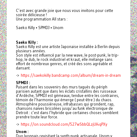
C’est avec grande joie que nous vous invitons pour cette
soirée délicieuse !
Une programmation All stars :
Saeko Killy • SPMDJ • Unom
Saeko Killy :
Saeko Killy est une artiste Japonaise installée à Berlin depuis
plusieurs années.
Son style est influencé par la new wave, le post-punk, le trip-
hop, le dub, le rock industriel et kraut, elle mélange sans
effort de nombreux genres, et créé des sons agréable et
dansant.
->
https://saekokilly.bandcamp.com/album/dream-in-dream
SPMDJ :
Puisant dans les souvenirs des murs tagués du périph
parisien autant que dans les éclats cristallins des ruisseaux
d’Ardèche, SPMDJ est gémeaux, tendue entre les contraires,
témoin de l’harmonie qui émerge ( peut-être ) du chaos.
Atmosphère poussiéreuse, infrabasses qui grondent, rap,
chansons naïves bricolées jusqu’au funk électronique de
Detroit : c’est dans l’hybride que certaines choses semblent
prendre toute leur force.
->
https://on.soundcloud.com/527wSbbQLzjUI4qPXy
Unom :
Duo lyonnais revisitant la synth-punk artisanale, Unom y