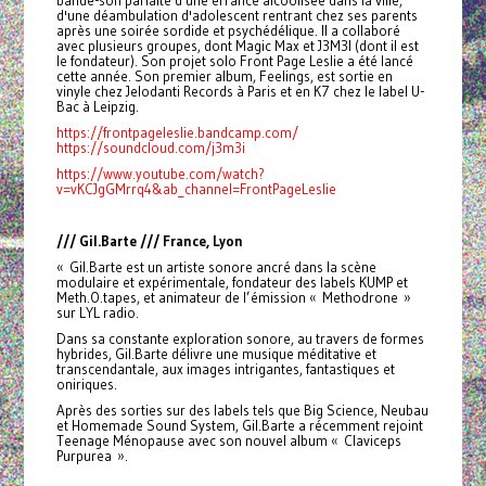
bande-son parfaite d'une errance alcoolisée dans la ville,
d'une déambulation d'adolescent rentrant chez ses parents
après une soirée sordide et psychédélique. Il a collaboré
avec plusieurs groupes, dont Magic Max et J3M3I (dont il est
le fondateur). Son projet solo Front Page Leslie a été lancé
cette année. Son premier album, Feelings, est sortie en
vinyle chez Jelodanti Records à Paris et en K7 chez le label U-
Bac à Leipzig.
https://frontpageleslie.bandcamp.com/
https://soundcloud.com/j3m3i
https://www.youtube.com/watch?
v=vKCJgGMrrq4&ab_channel=FrontPageLeslie
/// Gil.Barte /// France, Lyon
« Gil.Barte est un artiste sonore ancré dans la scène
modulaire et expérimentale, fondateur des labels KUMP et
Meth.O.tapes, et animateur de l’émission « Methodrone »
sur LYL radio.
Dans sa constante exploration sonore, au travers de formes
hybrides, Gil.Barte délivre une musique méditative et
transcendantale, aux images intrigantes, fantastiques et
oniriques.
Après des sorties sur des labels tels que Big Science, Neubau
et Homemade Sound System, Gil.Barte a récemment rejoint
Teenage Ménopause avec son nouvel album « Claviceps
Purpurea ».