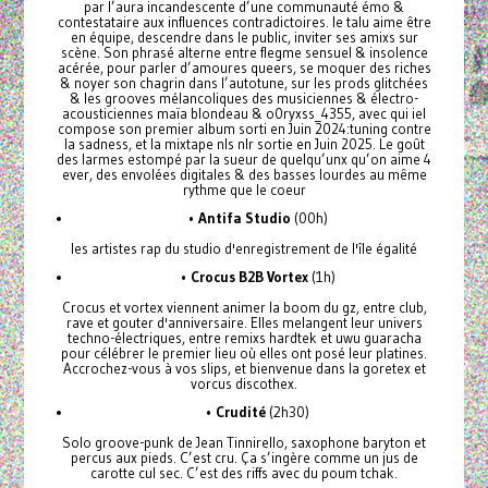
par l’aura incandescente d’une communauté émo &
contestataire aux influences contradictoires. le talu aime être
en équipe, descendre dans le public, inviter ses amixs sur
scène. Son phrasé alterne entre flegme sensuel & insolence
acérée, pour parler d’amoures queers, se moquer des riches
& noyer son chagrin dans l’autotune, sur les prods glitchées
& les grooves mélancoliques des musiciennes & électro-
acousticiennes maïa blondeau & o0ryxss_4355, avec qui iel
compose son premier album sorti en Juin 2024:tuning contre
la sadness, et la mixtape nls nlr sortie en Juin 2025. Le goût
des larmes estompé par la sueur de quelqu’unx qu’on aime 4
ever, des envolées digitales & des basses lourdes au même
rythme que le coeur
•
Antifa Studio
(00h)
les artistes rap du studio d'enregistrement de l'île égalité
•
Crocus B2B Vortex
(1h)
Crocus et vortex viennent animer la boom du gz, entre club,
rave et gouter d'anniversaire. Elles melangent leur univers
techno-électriques, entre remixs hardtek et uwu guaracha
pour célébrer le premier lieu où elles ont posé leur platines.
Accrochez-vous à vos slips, et bienvenue dans la goretex et
vorcus discothex.
•
Crudité
(2h30)
Solo groove-punk de Jean Tinnirello, saxophone baryton et
percus aux pieds. C’est cru. Ça s’ingère comme un jus de
carotte cul sec. C’est des riffs avec du poum tchak.