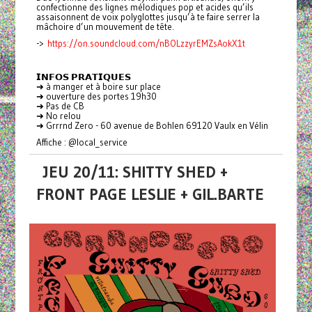
confectionne des lignes mélodiques pop et acides qu’ils
assaisonnent de voix polyglottes jusqu’à te faire serrer la
mâchoire d’un mouvement de tête.
->
https://on.soundcloud.com/nBOLzzyrEMZsAokX1t
𝗜𝗡𝗙𝗢𝗦 𝗣𝗥𝗔𝗧𝗜𝗤𝗨𝗘𝗦
➜ à manger et à boire sur place
➜ ouverture des portes 19h30
➜ Pas de CB
➜ No relou
➜ Grrrnd Zero - 60 avenue de Bohlen 69120 Vaulx en Vélin
Affiche : @local_service
JEU 20/11: SHITTY SHED +
FRONT PAGE LESLIE + GIL.BARTE