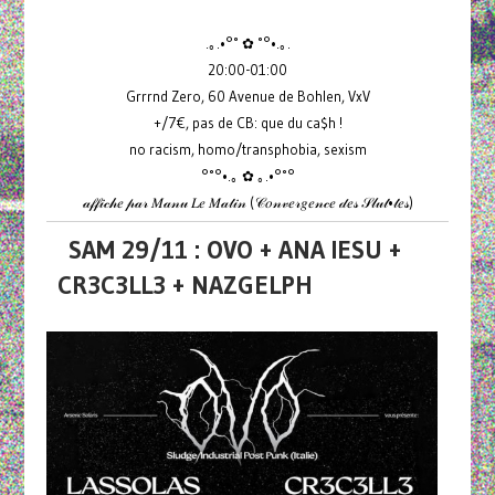
.｡.•°˚ ✿ ˚°•.｡.
20:00-01:00
Grrrnd Zero, 60 Avenue de Bohlen, VxV
+/7€, pas de CB: que du ca$h !
no racism, homo/transphobia, sexism
°˚°•.｡ ✿ ｡.•°˚°
𝒶𝒻𝒻𝒾𝒸𝒽𝑒 𝓅𝒶𝓇 𝑀𝒶𝓃𝓊 𝐿𝑒 𝑀𝒶𝓉𝒾𝓃 (𝒞𝑜𝓃𝓋𝑒𝓇𝑔𝑒𝓃𝒸𝑒 𝒹𝑒𝓈 𝒮𝓁𝓊𝓉•𝓉𝑒𝓈)
SAM 29/11 : OVO + ANA IESU +
CR3C3LL3 + NAZGELPH