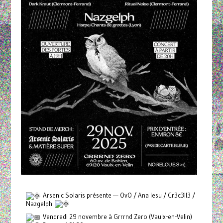
Arsenic Solaris présente — OvO / Ana Iesu / Cr3c3ll3 /
Nazgelph
Vendredi 29 novembre à Grrrnd Zero (Vaulx-en-Velin)