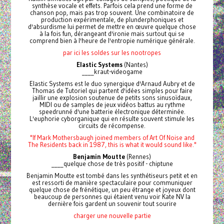
synthèse vocale et effets. Parfois cela prend une forme de
chanson pop, mais pas trop souvent. Une combinatoire de
production expérimentale, de plunderphoniques et
d'absurdisme lui permet de mettre en œuvre quelque chose
à la fois fun, dérangeant d'ironie mais surtout qui se
comprend bien à l'heure de l'entropie numérique générale.
par ici les soldes sur les nootropes
Elastic Systems
(Nantes)
____kraut-videogame
Elastic Systems est le duo synergique d'Arnaud Aubry et de
Thomas de Tutoriel qui partent d'idées simples pour faire
jaillir une explosion soutenue de petits sons sinusoïdaux,
MIDI ou de samples de jeux vidéos battus au rythme
speedrunné d'une batterie électronique déterminée.
L'euphorie cyborganique qui en résulte souvent stimule les
circuits de récompense.
"If Mark Mothersbaugh joined members of Art Of Noise and
The Residents back in 1987, this is what it would sound like."
Benjamin Moutte
(Rennes)
____quelque chose de très positif - chiptune
Benjamin Moutte est tombé dans les synthétiseurs petit et en
est ressorti de manière spectaculaire pour communiquer
quelque chose de frénétique, un peu étrange et joyeux dont
beaucoup de personnes qui étaient venu voir Kate NV la
dernière fois gardent un souvenir tout sourire
charger une nouvelle partie