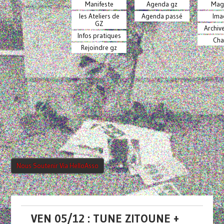
Manifeste
Agenda gz
Mag
les Ateliers de
Agenda passé
Ima
GZ
Archiv
Infos pratiques
Cha
Rejoindre gz
Nous Soutenir Via HelloAsso
VEN 05/12 : TUNE ZITOUNE +