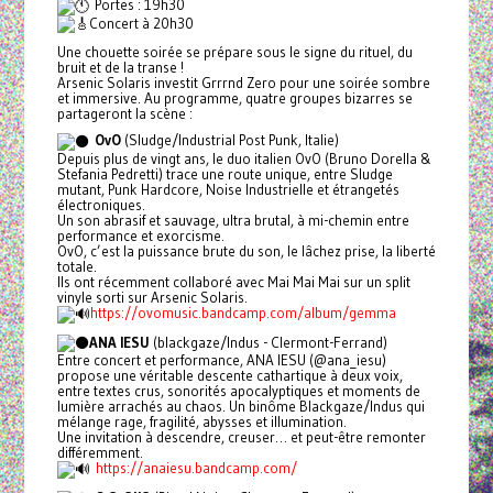
Portes : 19h30
Concert à 20h30
Une chouette soirée se prépare sous le signe du rituel, du
bruit et de la transe !
Arsenic Solaris investit Grrrnd Zero pour une soirée sombre
et immersive. Au programme, quatre groupes bizarres se
partageront la scène :
OvO
(Sludge/Industrial Post Punk, Italie)
Depuis plus de vingt ans, le duo italien OvO (Bruno Dorella &
Stefania Pedretti) trace une route unique, entre Sludge
mutant, Punk Hardcore, Noise Industrielle et étrangetés
électroniques.
Un son abrasif et sauvage, ultra brutal, à mi-chemin entre
performance et exorcisme.
OvO, c’est la puissance brute du son, le lâchez prise, la liberté
totale.
Ils ont récemment collaboré avec Mai Mai Mai sur un split
vinyle sorti sur Arsenic Solaris.
https://ovomusic.bandcamp.com/album/gemma
ANA IESU
(blackgaze/Indus - Clermont-Ferrand)
Entre concert et performance, ANA IESU (@ana_iesu)
propose une véritable descente cathartique à deux voix,
entre textes crus, sonorités apocalyptiques et moments de
lumière arrachés au chaos. Un binôme Blackgaze/Indus qui
mélange rage, fragilité, abysses et illumination.
Une invitation à descendre, creuser… et peut-être remonter
différemment.
https://anaiesu.bandcamp.com/