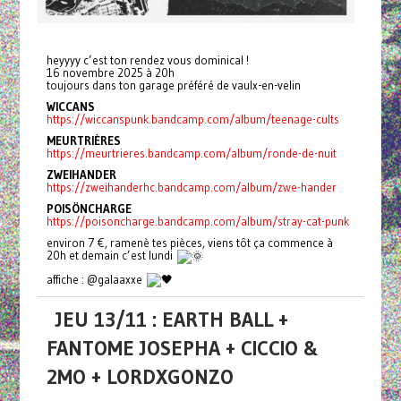
heyyyy c’est ton rendez vous dominical !
16 novembre 2025 à 20h
toujours dans ton garage préféré de vaulx-en-velin
WICCANS
https://wiccanspunk.bandcamp.com/album/teenage-cults
MEURTRIÈRES
https://meurtrieres.bandcamp.com/album/ronde-de-nuit
ZWEIHANDER
https://zweihanderhc.bandcamp.com/album/zwe-hander
POISÖNCHARGE
https://poisoncharge.bandcamp.com/album/stray-cat-punk
environ 7 €, ramenè tes pièces, viens tôt ça commence à
20h et demain c’est lundi
affiche : @galaaxxe
JEU 13/11 : EARTH BALL +
FANTOME JOSEPHA + CICCIO &
2MO + LORDXGONZO