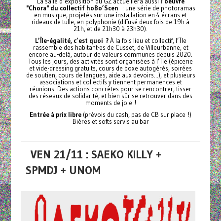
La salle d’exposition du GZ accueillera aussi
l’oeuvre
"Chora" du collectif hoBo’Scen
: une série de photoramas
en musique, projetés sur une installation en 4 écrans et
rideaux de tulle, en polyphonie (diffusé deux fois de 19h à
21h, et de 21h30 à 23h30).
L’Île-égalité, c’est quoi ?
À la fois lieu et collectif, l’Île
rassemble des habitant·es de Cusset, de Villeurbanne, et
encore au-delà, autour de valeurs communes depuis 2020.
Tous les jours, des activités sont organisées à l’Île (épicerie
et vide-dressing gratuits, cours de boxe autogérés, soirées
de soutien, cours de langues, aide aux devoirs...), et plusieurs
associations et collectifs y tiennent permanences et
réunions. Des actions concrètes pour se rencontrer, tisser
des réseaux de solidarité, et bien sûr se retrouver dans des
moments de joie !
Entrée à prix libre
(prévois du cash, pas de CB sur place !)
Bières et softs servis au bar
VEN 21/11 : SAEKO KILLY +
SPMDJ + UNOM