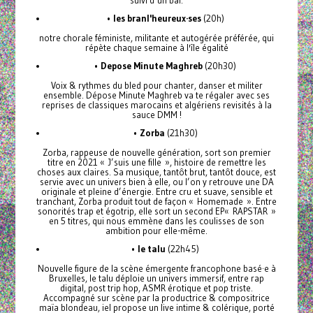
•
les branl'heureux·ses
(20h)
notre chorale féministe, militante et autogérée préférée, qui
répète chaque semaine à l'île égalité
•
Depose Minute Maghreb
(20h30)
Voix & rythmes du bled pour chanter, danser et militer
ensemble. Dépose Minute Maghreb va te régaler avec ses
reprises de classiques marocains et algériens revisités à la
sauce DMM !
•
Zorba
(21h30)
Zorba, rappeuse de nouvelle génération, sort son premier
titre en 2021 « J’suis une fille », histoire de remettre les
choses aux claires. Sa musique, tantôt brut, tantôt douce, est
servie avec un univers bien à elle, ou l’on y retrouve une DA
originale et pleine d’énergie. Entre cru et suave, sensible et
tranchant, Zorba produit tout de façon « Homemade ». Entre
sonorités trap et égotrip, elle sort un second EP« RAPSTAR »
en 5 titres, qui nous emmène dans les coulisses de son
ambition pour elle-même.
•
le talu
(22h45)
Nouvelle figure de la scène émergente francophone basé·e à
Bruxelles, le talu déploie un univers immersif, entre rap
digital, post trip hop, ASMR érotique et pop triste.
Accompagné sur scène par la productrice & compositrice
maïa blondeau, iel propose un live intime & colérique, porté