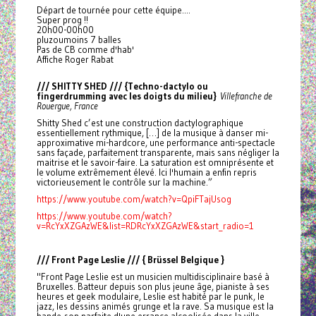
Départ de tournée pour cette équipe....
Super prog !!
20h00-00h00
pluzoumoins 7 balles
Pas de CB comme d'hab'
Affiche Roger Rabat
/// SHITTY SHED /// {Techno-dactylo ou
fingerdrumming avec les doigts du milieu}
Villefranche de
Rouergue, France
Shitty Shed c’est une construction dactylographique
essentiellement rythmique, […] de la musique à danser mi-
approximative mi-hardcore, une performance anti-spectacle
sans façade, parfaitement transparente, mais sans négliger la
maitrise et le savoir-faire. La saturation est omniprésente et
le volume extrêmement élevé. Ici l'humain a enfin repris
victorieusement le contrôle sur la machine.”
https://www.youtube.com/watch?v=QpiFTajUsog
https://www.youtube.com/watch?
v=RcYxXZGAzWE&list=RDRcYxXZGAzWE&start_radio=1
/// Front Page Leslie /// { Brüssel Belgique }
"Front Page Leslie est un musicien multidisciplinaire basé à
Bruxelles. Batteur depuis son plus jeune âge, pianiste à ses
heures et geek modulaire, Leslie est habité par le punk, le
jazz, les dessins animés grunge et la rave. Sa musique est la