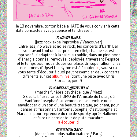
le 13 novembre, tonton bébé a HÂTE de vous convier à cette
date concoctée avec patience et tendresse :
𝐸𝒜𝑅𝒯𝐻
𝐵𝒜𝐿𝐿
(jazz rock expé improvisé / Vancouver)
Entre jazz, no wave et noise rock, les concerts d’Earth Ball
sont avant tout une surprise : en effet, chaque set est
improvisé, s’adaptant à la salle, au public, dans un ping-pong
d’énergie donnée, renvoyée, déployée, traversant l’espace
et le temps pour nous clouer sur place. Un super album chez
nos ami-es d’Upset the Rythm est à écouter
ici
, sauf si ça
vous tente d’écouter à quoi peut ressembler deux concerts
différents sur cet
album live
(dont une piste avec Chris
Corsano, joie !)
𝐹𝒜𝒩𝒯𝒪𝑀𝐸
𝒥𝒪𝒮𝐸𝒫𝐻𝒜
(marche funèbre psychédélique / Metz)
GZ se fait l’assurance FOMO de l’Amicale du Futur, où
Fantôme Josepha était venu-es en septembre nous
envelopper d’un son d’une beauté tragique, poignant, pour
danser et frissonner. Fantôme Josepha, c’est Josepha et
Marcaille pour reprendre du rab de spooky après Halloween
et faire un dernier tour de piste macabre.
à écouter ici
𝒞𝐼𝒞𝒞𝐼𝒪 &
𝟤𝑀𝒪
(dancefloor indus hallucinatoire / Paris)