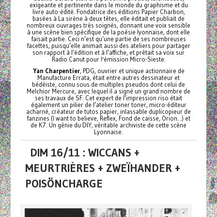
exigeante et pertinente dans le monde du graphisme et du
livre auto-édité. Fondatrice des éditions Papier Charbon,
basées à La sirène à deux têtes, elle éditait et publiait de
nombreux ouvrages très soignés, donnant une voix sensible
à une scène bien spécifique de la poésie lyonnaise, dont elle
faisait partie. Ceci n’est qu’une partie de ses nombreuses
facettes, puisqu’elle animait aussi des ateliers pour partager
son rapport à l’édition et à l’affiche, et prêtait sa voix sur
Radio Canut pour l'émission Micro-Sieste.
Yan Charpentier
, PDG, ouvrier et unique actionnaire de
Manufacture Errata, était entre autres dessinateur et
bédéiste, connu sous de multiples pseudos dont celui de
Melchior Mercure, avec lequel il a signé un grand nombre de
ses travaux de SF. Cet expert de l’impression riso était
également un pilier de l’atelier toner toner, micro-éditeur
acharné, créateur de tutos papier, inlassable duplicopieur de
fanzines (I want to believe, Reflex, Fond de caisse, Orion...) et
de K7. Un génie du DIY, véritable archiviste de cette scène
Lyonnaise.
DIM 16/11 : WICCANS +
MEURTRIÈRES + ZWEÏHANDER +
POISÖNCHARGE