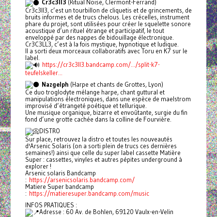
Cr3c3ll3
(Ritual Noise, Clermont-Ferrand)
Cr3c3ll3, c’est un tourbillon de cliquetis et de grincements, de
bruits informes et de trucs chelous. Les crécelles, instrument
phare du projet, sont utilisées pour créer le squelette sonore
acoustique d’un rituel étrange et participatif, le tout
enveloppé par des nappes de bidouillage électronique.
Cr3C3LL3, c’est à la fois mystique, hypnotique et ludique.
Il a sorti deux morceaux collaboratifs avec Toru en K7 sur le
label.
https://cr3c3ll3.bandcamp.com/.../split-k7-
teufelskeller...
Nazgelph
(Harpe et chants de Grottes, Lyon)
Ce duo troglodyte mélange harpe, chant guttural et
manipulations électroniques, dans une espèce de maelstrom
improvisé d’étrangeté poétique et tellurique.
Une musique organique, bizarre et envoûtante, surgie du fin
fond d’une grotte cachée dans la colline de Fourvière.
DISTRO
Sur place, retrouvez la distro et toutes les nouveautés
d'Arsenic Solaris (on a sorti plein de trucs ces dernières
semaines!) ainsi que celle du super label cassette Matière
Super : cassettes, vinyles et autres pépites underground à
explorer !
Arsenic solaris Bandcamp
:
https://arsenicsolaris.bandcamp.com/
Matiere Super bandcamp
:
https://matieresuper.bandcamp.com/music
INFOS PRATIQUES :
Adresse : 60 Av. de Bohlen, 69120 Vaulx-en-Velin