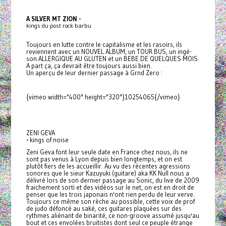
A SILVER MT ZION -
kings du post rock barbu
Toujours en lutte contre le capitalisme et les rasoirs, ils
reviennent avec un NOUVEL ALBUM, un TOUR BUS, un ingé-
son ALLERGIQUE AU GLUTEN et un BEBE DE QUELQUES MOIS.
A part ça, ça devrait être toujours aussi bien.
Un aperçu de leur dernier passage à Grnd Zero :
{vimeo width="400" height="320"}10254065{/vimeo}
ZENI GEVA
-
kings of noise
Zeni Geva font leur seule date en France chez nous, ils ne
sont pas venus à Lyon depuis bien longtemps, et on est
plutôt fiers de les accueillir. Au vu des récentes agressions
sonores que le sieur Kazuyuki (guitare) aka KK Null nous a
délivré lors de son dernier passage au Sonic, du live de 2009
fraichement sorti et des vidéos sur le net, on est en droit de
penser que les trois japonais n'ont rien perdu de leur verve.
Toujours ce même son rèche au possible, cette voix de prof
de judo défoncé au saké, ces guitares plaquées sur des
rythmes aliénant de binarité, ce non-groove assumé jusqu'au
bout et ces envolées bruitistes dont seul ce peuple étrange