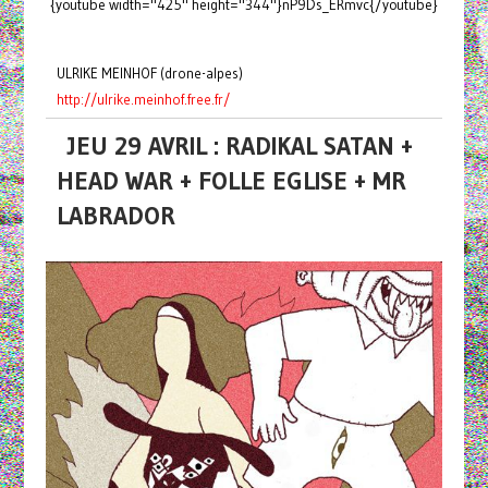
{youtube width="425" height="344"}nP9Ds_ERmvc{/youtube}
ULRIKE MEINHOF (drone-alpes)
http://ulrike.meinhof.free.fr/
JEU 29 AVRIL : RADIKAL SATAN +
HEAD WAR + FOLLE EGLISE + MR
LABRADOR