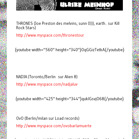
THRONES (Joe Preston des melvins, sunn 0))), earth.. sur Kill
Rock Stars)
http://www.myspace.com/thronestour
{youtube width="560" height="340"}OqGGizTetkA{/youtube}
NADJA (Toronto/Berlin sur Alien 8)
http://www.myspace.com/nadjaluv
{youtube width="425" height="344"}quklGsvjO68{/youtube}
OvO (Berlin/milan sur Load records)
http://www.myspace.com/ovobarlamuerte