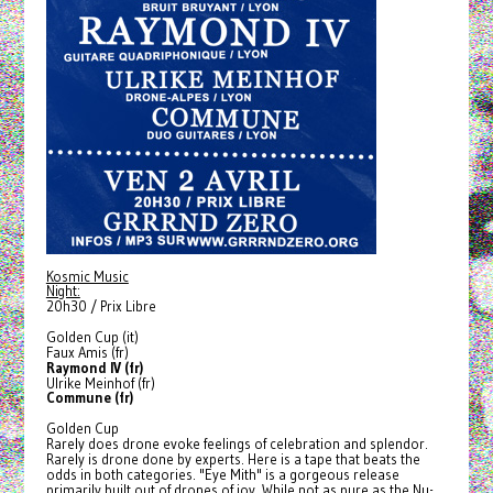
Kosmic Music
Night:
20h30 / Prix Libre
Golden Cup (it)
Faux Amis (fr)
Raymond IV (fr)
Ulrike Meinhof (fr)
Commune (fr)
Golden Cup
Rarely does drone evoke feelings of celebration and splendor.
Rarely is drone done by experts. Here is a tape that beats the
odds in both categories. "Eye Mith" is a gorgeous release
primarily built out of drones of joy. While not as pure as the Nu-