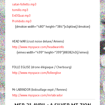
satan-folletto.mp3
tomillo.mp3
EnElQuai.mp3
Prohibido.mp3
{dmotion width="480" height="384"}x3qkbw{/dmotion}
HEAD WAR (crust noise deluxe/ Amiens)
http://www.myspace.com/headwarinfo
{vimeo width="499" height="399"}8838240{/vimeo}
FOLLE EGLISE (drone élégiaque / Cherbourg)
http://www.myspace.com/folleeglise
Mr LABRADOR (bidouillage expé / Rennes)
http://www.myspace.com/mrlabrador