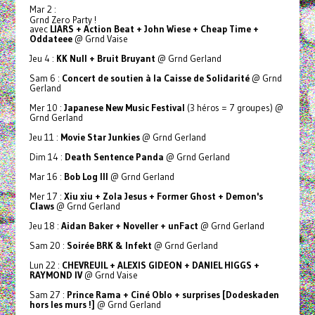
Mar 2 :
Grnd Zero Party !
avec
LIARS + Action Beat + John Wiese + Cheap Time +
Oddateee
@ Grnd Vaise
Jeu 4 :
KK Null + Bruit Bruyant
@ Grnd Gerland
Sam 6 :
Concert de soutien à la Caisse de Solidarité
@ Grnd
Gerland
Mer 10 :
Japanese New Music Festival
(3 héros = 7 groupes) @
Grnd Gerland
Jeu 11 :
Movie Star Junkies
@ Grnd Gerland
Dim 14 :
Death Sentence Panda
@ Grnd Gerland
Mar 16 :
Bob Log III
@ Grnd Gerland
Mer 17 :
Xiu xiu + Zola Jesus + Former Ghost + Demon's
Claws
@ Grnd Gerland
Jeu 18 :
Aidan Baker + Noveller + unFact
@ Grnd Gerland
Sam 20 :
Soirée BRK & Infekt
@ Grnd Gerland
Lun 22 :
CHEVREUIL + ALEXIS GIDEON + DANIEL HIGGS +
RAYMOND IV
@ Grnd Vaise
Sam 27 :
Prince Rama + Ciné Oblo + surprises [Dodeskaden
hors les murs !]
@ Grnd Gerland