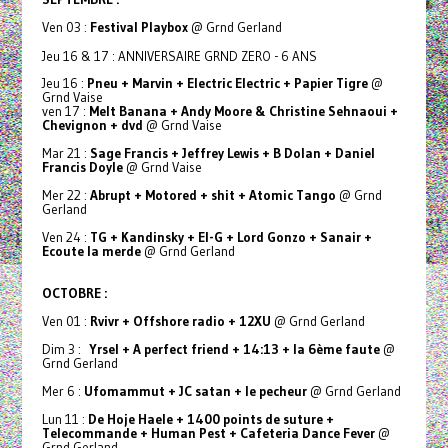
Ven 03 :
Festival Playbox
@ Grnd Gerland
Jeu 16 & 17 : ANNIVERSAIRE GRND ZERO - 6 ANS
Jeu 16 :
Pneu + Marvin + Electric Electric + Papier Tigre
@
Grnd Vaise
ven 17 :
Melt Banana + Andy Moore & Christine Sehnaoui +
Chevignon + dvd
@ Grnd Vaise
Mar 21 :
Sage Francis + Jeffrey Lewis + B Dolan + Daniel
Francis Doyle
@ Grnd Vaise
Mer 22 :
Abrupt + Motored + shit + Atomic Tango
@ Grnd
Gerland
Ven 24 :
TG + Kandinsky + El-G + Lord Gonzo + Sanair +
Ecoute la merde
@ Grnd Gerland
OCTOBRE :
Ven 01 :
Rvivr + Offshore radio + 12XU
@ Grnd Gerland
Dim 3 :
Yrsel + A perfect friend + 14:13 + la 6ème faute
@
Grnd Gerland
Mer 6 :
Ufomammut + JC satan + le pecheur
@ Grnd Gerland
Lun 11 :
De Hoje Haele + 1400 points de suture +
Telecommande + Human Pest + Cafeteria Dance Fever
@
Grnd Gerland