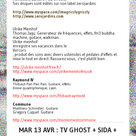
Ses disques sont édités sur son label zerojardins.
http://www.myspace.com/
imagrizzlygrizzly
http://www.zerojardins.com
Ulrike Meinhof
Thomas Jagu: Generateur de fréquences, effets, fm3 buddha
machine, guitare, walkman...
Ulrike meinhof
enregistre ses vacances dans le
Vercors
, produit des sons avec divers ustensiles et pédales d'effets et
mixe le tout en direct. Rassurez-vous, c'est plutôt bien.
http://ulrike.meinhof.free.fr/
http://www.myspace.com/
ulrikemeinhofmusik
Raymond IV
Thibaut Pan Pan Pan: Guitare, effets
Drone quadriphonique, Lyon.
http://www.myspace.com/
thibautraymond
Commune
Matthieu Schmittel: Guitare
Gregory Cuquel: Guitare
http://www.myspace.com/
monnomestcommune
MAR 13 AVR : TV GHOST + SIDA +