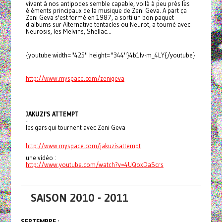
vivant à nos antipodes semble capable, voilà à peu près les
éléments principaux de la musique de Zeni Geva. A part ça
Zeni Geva s'est formé en 1987, a sorti un bon paquet
d'albums sur Alternative tentacles ou Neurot, a tourné avec
Neurosis, les Melvins, Shellac...
{youtube width="425" height="344"}4b1lv-m_4LY{/youtube}
http://www.myspace.com/
zenigeva
JAKUZI'S ATTEMPT
-
les gars qui tournent avec Zeni Geva
http://www.myspace.com/
jakuzisattempt
une vidéo :
http://www.youtube.com/watch?
v=4UQoxDaScrs
SAISON 2010 - 2011
SEPTEMBRE :