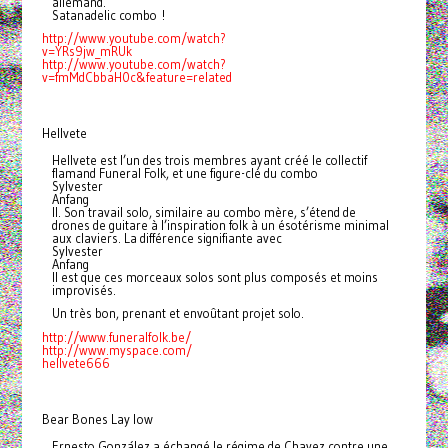
allemand.
Satanadelic combo !
http://www.youtube.com/watch?
v
=YRs9jw_mRUk
http://www.youtube.com/watch?
v
=fmMdCbbaH0c&feature=related
Hellvete
Hellvete est l’un des trois membres ayant créé le collectif
flamand Funeral Folk, et une figure-clé du combo
Sylvester
Anfang
II. Son travail solo, similaire au combo mère, s’étend de
drones de guitare à l’inspiration folk à un ésotérisme minimal
aux claviers. La différence signifiante avec
Sylvester
Anfang
II est que ces morceaux solos sont plus composés et moins
improvisés.
Un très bon, prenant et envoûtant projet solo.
http://www.funeralfolk.be/
http://www.myspace.com/
hellvet
e666
Bear Bones Lay low
Ernesto González a échangé le régime de Chavez contre une