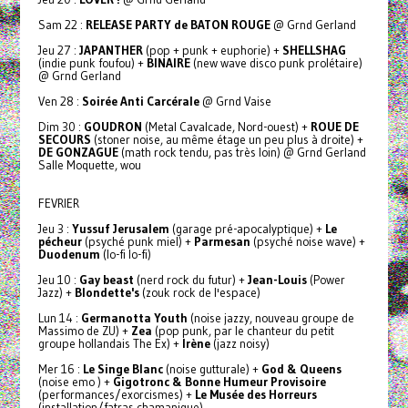
Sam 22 :
RELEASE PARTY de BATON ROUGE
@ Grnd Gerland
Jeu 27 :
JAPANTHER
(pop + punk + euphorie) +
SHELLSHAG
(indie punk foufou) +
BINAIRE
(new wave disco punk prolétaire)
@ Grnd Gerland
Ven 28 :
Soirée Anti Carcérale
@ Grnd Vaise
Dim 30 :
GOUDRON
(Metal Cavalcade, Nord-ouest) +
ROUE DE
SECOURS
(stoner noise, au même étage un peu plus à droite) +
DE GONZAGUE
(math rock tendu, pas très loin) @ Grnd Gerland
Salle Moquette, wou
FEVRIER
Jeu 3 :
Yussuf Jerusalem
(garage pré-apocalyptique) +
Le
pécheur
(psyché punk miel) +
Parmesan
(psyché noise wave) +
Duodenum
(lo-fi lo-fi)
Jeu 10 :
Gay beast
(nerd rock du futur) +
Jean-Louis
(Power
Jazz) +
Blondette's
(zouk rock de l'espace)
Lun 14 :
Germanotta Youth
(noise jazzy, nouveau groupe de
Massimo de ZU) +
Zea
(pop punk, par le chanteur du petit
groupe hollandais The Ex) +
Irène
(jazz noisy)
Mer 16 :
Le Singe Blanc
(noise gutturale) +
God & Queens
(noise emo ) +
Gigotronc & Bonne Humeur Provisoire
(performances/exorcismes) +
Le Musée des Horreurs
(installation/fatras chamanique)