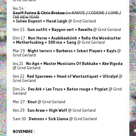
Jeu 14 :
Geoff Farina & Chris Brokaw
(ex-KARATE / CODEINE / COME /
THE NEW YEAR)
+ Julien Dupont + Hazel Leigh
@ Grnd Gerland
Ven 15 :
Gun outfit + Baygon vert + Reveille
@ Grnd Gerland
Dim 17 :
Non Horse + Asabikeshiinh + Rella the Woodcutter
+ Motherfucking + 300 ma + Sang
@ Grnd Gerland
Mar 19 :
Night terrors + Barberos + Jokari Players + Kayls
@
Grnd Gerland
Jeu 21 :
No Age
+ Master Musicians Of Bukkake
+ Abe Vigoda
@ Grnd Gerland
Ven 22 :
Red Sparowes + Head of Wantastiquet + Ultralyd
@
Grnd Gerland
Dim 24 :
Des Ark + Les Trucs + Baton rouge + Prypiat
@ Grnd
Gerland
Mer 27 :
Knut
@ Grnd Gerland
Ven 29 :
Sun Araw + High Wolf
@ Grnd Gerland
Sam 30 :
Demons + Sick Llama
@ Grnd Gerland
NOVEMBRE :