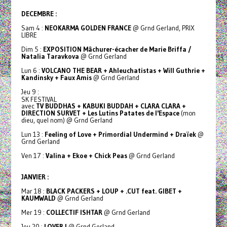
DECEMBRE :
Sam 4 :
NEOKARMA GOLDEN FRANCE
@ Grnd Gerland, PRIX
LIBRE
Dim 5 :
EXPOSITION Mâchurer-écacher de Marie Briffa /
Natalia Taravkova
@ Grnd Gerland
Lun 6 :
VOLCANO THE BEAR + Ahleuchatistas + Will Guthrie +
Kandinsky + Faux Amis
@ Grnd Gerland
Jeu 9 :
SK FESTIVAL
avec
TV BUDDHAS + KABUKI BUDDAH + CLARA CLARA +
DIRECTION SURVET + Les Lutins Patates de l'Espace
(mon
dieu, quel nom) @ Grnd Gerland
Lun 13 :
Feeling of Love + Primordial Undermind + Draïek
@
Grnd Gerland
Ven 17 :
Valina + Ekoe + Chick Peas
@ Grnd Gerland
JANVIER :
Mar 18 :
BLACK PACKERS + LOUP + .CUT feat. GIBET +
KAUMWALD
@ Grnd Gerland
Mer 19 :
COLLECTIF ISHTAR
@ Grnd Gerland
Jeu 20 :
LOVER !
@ Grnd Gerland