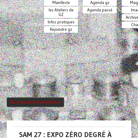
Manifeste
Agenda gz
Mag
les Ateliers de
Agenda passé
Ima
GZ
Archiv
Infos pratiques
Cha
Rejoindre gz
Nous Soutenir Via HelloAsso
SAM 27 : EXPO ZÉRO DEGRÉ À