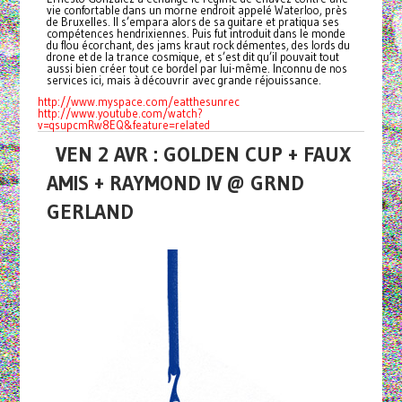
vie confortable dans un morne endroit appelé Waterloo, près
de Bruxelles. Il s’empara alors de sa guitare et pratiqua ses
compétences hendrixiennes. Puis fut introduit dans le monde
du flou écorchant, des jams kraut rock démentes, des lords du
drone et de la trance cosmique, et s’est dit qu’il pouvait tout
aussi bien créer tout ce bordel par lui-même. Inconnu de nos
services ici, mais à découvrir avec grande réjouissance.
http://www.myspace.com/
eatthesunrec
http://www.youtube.com/watch?
v
=qsupcmRw8EQ&feature=related
VEN 2 AVR : GOLDEN CUP + FAUX
AMIS + RAYMOND IV @ GRND
GERLAND