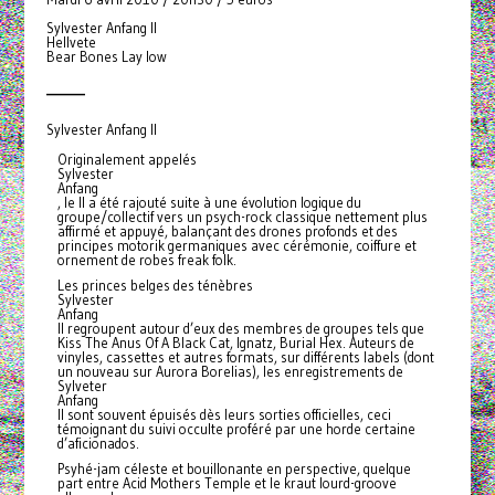
Sylvester Anfang II
Hellvete
Bear Bones Lay low
_______
Sylvester Anfang II
Originalement appelés
Sylvester
Anfang
, le II a été rajouté suite à une évolution logique du
groupe/collectif vers un psych-rock classique nettement plus
affirmé et appuyé, balançant des drones profonds et des
principes motorik germaniques avec cérémonie, coiffure et
ornement de robes freak folk.
Les princes belges des ténèbres
Sylvester
Anfang
II regroupent autour d’eux des membres de groupes tels que
Kiss The Anus Of A Black Cat, Ignatz, Burial Hex. Auteurs de
vinyles, cassettes et autres formats, sur différents labels (dont
un nouveau sur Aurora Borelias), les enregistrements de
Sylveter
Anfang
II sont souvent épuisés dès leurs sorties officielles, ceci
témoignant du suivi occulte proféré par une horde certaine
d’aficionados.
Psyhé-jam céleste et bouillonante en perspective, quelque
part entre Acid Mothers Temple et le kraut lourd-groove