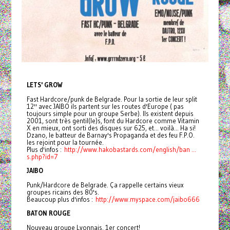
LETS' GROW
Fast Hardcore/punk de Belgrade. Pour la sortie de leur split
12'' avec JAIBO ils partent sur les routes d'Europe ( pas
toujours simple pour un groupe Serbe). Ils existent depuis
2001, sont très gentil(le)s, font du Hardcore comme Vitamin
X en mieux, ont sorti des disques sur 625, et... voilà... Ha si!
Dzano, le batteur de Barnay's Propaganda et des feu F.P.O.
les rejoint pour la tournée.
Plus d'infos :
http://www.hakobastards.com/
english/ban ...
s.php?id=7
JAIBO
Punk/Hardcore de Belgrade. Ça rappelle certains vieux
groupes ricains des 80's.
Beaucoup plus d'infos :
http://www.myspace.com/
jaibo666
BATON ROUGE
Nouveau groupe Lyonnais. 1er concert!