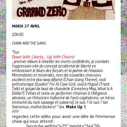
MARDI 27 AVRIL
20h30
CHAIN AND THE GANG
"Sur
Down With Liberty… Up With Chains!
, premier album à réveiller les morts confédérés, je combats
l'oppression née du concept occidental de liberté en
embrassant le blues des forçats et la poésie de l'évasion.
Minimalistes et minérales, mes dix nouvelles chansons
oscillent entre doo-wop affamé (Chain Gang Theme), rock
préhistorique ((Lookin' For A) Cave Girl), soul à l'égout (Trash
Talk) et gospel de bout de chandelle (Cemetery Map, What Is A
Dollar?). J'étais et reste un performer-chaman à l'élégance
abrasive, un théoricien halluciné de l'anti-capitalisme, un héros
immortel du rock sauvage et subversif. Je suis ? Je suis ? Ian
Svenonius, motherfuckers! " (
ex
Make Up
!)
!!!!!!
regardez cette vidéo pour avoir une idée de l'immense
show qui vous attend :
{youtube width="425" height="344"}9-