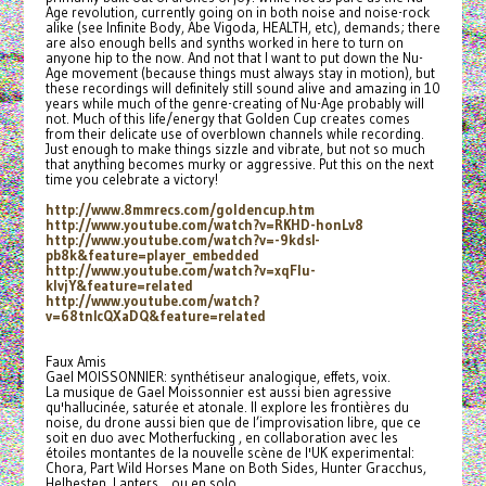
Age revolution, currently going on in both noise and noise-rock
alike (see Infinite Body, Abe Vigoda, HEALTH, etc), demands; there
are also enough bells and synths worked in here to turn on
anyone hip to the now. And not that I want to put down the Nu-
Age movement (because things must always stay in motion), but
these recordings will definitely still sound alive and amazing in 10
years while much of the genre-creating of Nu-Age probably will
not. Much of this life/energy that Golden Cup creates comes
from their delicate use of overblown channels while recording.
Just enough to make things sizzle and vibrate, but not so much
that anything becomes murky or aggressive. Put this on the next
time you celebrate a victory!
http://www.8mmrecs.com/
goldencup.htm
http://www.youtube.com/watch?
v=RKHD-honLv8
http://www.youtube.com/watch?
v=-9kdsI-
pb8k&feature=player_
embedded
http://www.youtube.com/watch?
v=xqFlu-
klvjY&feature=related
http://www.youtube.com/watch?
v=68tnIcQXaDQ&feature=related
Faux Amis
Gael MOISSONNIER: synthétiseur analogique, effets, voix.
La musique de Gael Moissonnier est aussi bien agressive
qu'hallucinée, saturée et atonale. Il explore les frontières du
noise, du drone aussi bien que de l’improvisation libre, que ce
soit en duo avec Motherfucking , en collaboration avec les
étoiles montantes de la nouvelle scène de l'UK experimental:
Chora, Part Wild Horses Mane on Both Sides, Hunter Gracchus,
Helhesten, Lanters... ou en solo.