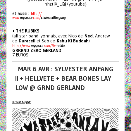
nhztlX_LQ{/youtube}
et aussi :
http://
www.
myspace
.com/
chainan
dthegang
+ THE RUBIKS
(all star band lyonnais, avec Nico de
Ned
, Andrew
de
Duracell
et Seb de
Kabu Ki Buddah
)
http://
www.
myspace
.com/the
rubi
ks
GRRRND ZERO GERLAND
7 EUROS
MAR 6 AVR : SYLVESTER ANFANG
II + HELLVETE + BEAR BONES LAY
LOW @ GRND GERLAND
Kraut Night: