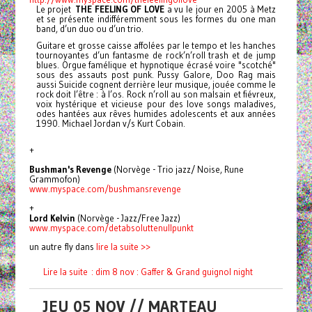
Le projet
THE FEELING OF LOVE
a vu le jour en 2005 à Metz
et se présente indifféremment sous les formes du one man
band, d’un duo ou d’un trio.
Guitare et grosse caisse affolées par le tempo et les hanches
tournoyantes d’un fantasme de rock’n’roll trash et de jump
blues. Orgue famélique et hypnotique écrasé voire "scotché"
sous des assauts post punk. Pussy Galore, Doo Rag mais
aussi Suicide cognent derrière leur musique, jouée comme le
rock doit l’être : à l’os.
Rock n’roll au son malsain et fiévreux,
voix hystérique et vicieuse pour des love songs maladives,
odes hantées aux rêves humides adolescents et aux années
1990. Michael Jordan v/s Kurt Cobain.
+
Bushman's Revenge
(Norvège - Trio jazz/ Noise, Rune
Grammofon)
www.myspace.com/
bushmansrevenge
+
Lord Kelvin
(Norvège - Jazz/Free Jazz)
www.myspace.com/
detabsoluttenullpunkt
un autre fly dans
lire la suite >>
Lire la suite : dim 8 nov : Gaffer & Grand guignol night
JEU 05 NOV // MARTEAU