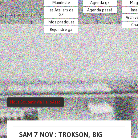
Manifeste
Agenda gz
Mag
les Ateliers de
Agenda passé
Ima
GZ
Archiv
Infos pratiques
Cha
Rejoindre gz
Nous Soutenir Via HelloAsso
SAM 7 NOV : TROKSON, BIG