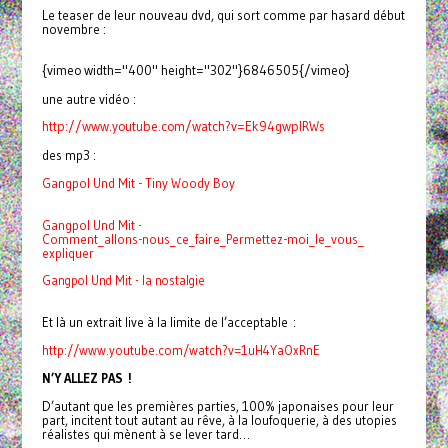
Le teaser de leur nouveau dvd, qui sort comme par hasard début
novembre :
{vimeo width="400" height="302"}6846505{/vimeo}
une autre vidéo :
http://www.youtube.com/watch?
v=Ek94gwpIRWs
des mp3 :
Gangpol Und Mit - Tiny Woody Boy
Gangpol Und Mit -
Comment_allons-nous_ce_faire_
Permettez-moi_le_vous_
expliquer
Gangpol Und Mit - la nostalgie
Et là un extrait live à la limite de l’acceptable :
http://www.youtube.com/watch?
v=1uH4YaOxRnE
N’Y ALLEZ PAS !
D’autant que les premières parties, 100% japonaises pour leur
part, incitent tout autant au rêve, à la loufoquerie, à des utopies
réalistes qui mènent à se lever tard…