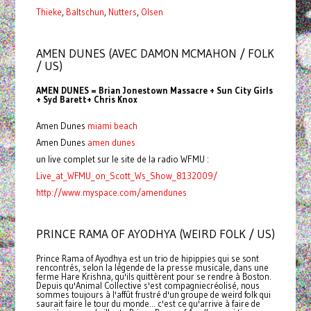
Thieke
,
Baltschun
,
Nutters
,
Olsen
AMEN DUNES (AVEC DAMON MCMAHON / FOLK
/ US)
AMEN DUNES = Brian Jonestown Massacre + Sun City Girls
+ Syd Barett+ Chris Knox
Amen Dunes
miami beach
Amen Dunes
amen dunes
un live complet sur le site de la radio WFMU :
Live_at_WFMU_on_Scott_Ws_Show_8132009/
http://www.myspace.com/amendunes
PRINCE RAMA OF AYODHYA (WEIRD FOLK / US)
Prince Rama of Ayodhya est un trio de hipippies qui se sont
rencontrés, selon la légende de la presse musicale, dans une
ferme Hare Krishna, qu'ils quittèrent pour se rendre à Boston.
Depuis qu'Animal Collective s'est compagniecréolisé, nous
sommes toujours à l'affût frustré d'un groupe de weird folk qui
saurait faire le tour du monde... c'est ce qu'arrive à faire de