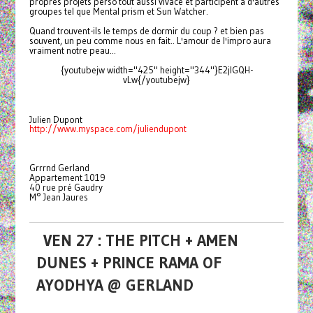
propres projets perso tout aussi vivace et participent à d'autres
groupes tel que Mental prism et Sun Watcher.
Quand trouvent-ils le temps de dormir du coup ? et bien pas
souvent, un peu comme nous en fait.. L'amour de l'impro aura
vraiment notre peau...
{youtubejw width="425" height="344"}E2jlGQH-
vLw{/youtubejw}
Julien Dupont
http://www.myspace.com/juliendupont
Grrrnd Gerland
Appartement 1019
40 rue pré Gaudry
M° Jean Jaures
VEN 27 : THE PITCH + AMEN
DUNES + PRINCE RAMA OF
AYODHYA @ GERLAND