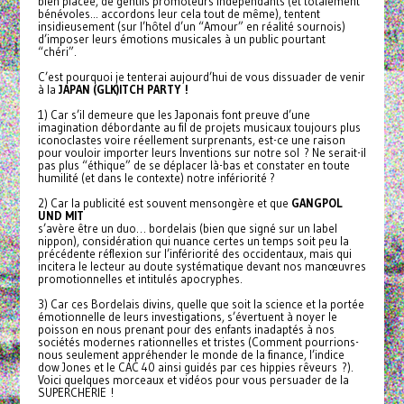
bien placée, de gentils promoteurs indépendants (et totalement
bénévoles... accordons leur cela tout de même), tentent
insidieusement (sur l’hôtel d’un “Amour” en réalité sournois)
d’imposer leurs émotions musicales à un public pourtant
“chéri”.
C’est pourquoi je tenterai aujourd’hui de vous dissuader de venir
à la
JAPAN (GLK)ITCH PARTY !
1) Car s’il demeure que les Japonais font preuve d’une
imagination débordante au fil de projets musicaux toujours plus
iconoclastes voire réellement surprenants, est-ce une raison
pour vouloir importer leurs Inventions sur notre sol ? Ne serait-il
pas plus “éthique” de se déplacer là-bas et constater en toute
humilité (et dans le contexte) notre infériorité ?
2) Car la publicité est souvent mensongère et que
GANGPOL
UND MIT
s’avère être un duo… bordelais (bien que signé sur un label
nippon), considération qui nuance certes un temps soit peu la
précédente réflexion sur l’infériorité des occidentaux, mais qui
incitera le lecteur au doute systématique devant nos manœuvres
promotionnelles et intitulés apocryphes.
3) Car ces Bordelais divins, quelle que soit la science et la portée
émotionnelle de leurs investigations, s’évertuent à noyer le
poisson en nous prenant pour des enfants inadaptés à nos
sociétés modernes rationnelles et tristes (Comment pourrions-
nous seulement appréhender le monde de la finance, l’indice
dow Jones et le CAC 40 ainsi guidés par ces hippies rêveurs ?).
Voici quelques morceaux et vidéos pour vous persuader de la
SUPERCHERIE !