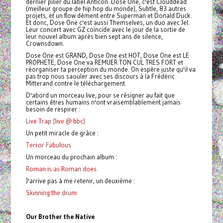
dernier pilier du label Anticon. Dose One, c'est Clouddead
(meilleur groupe de hip hop du monde), Subtle, 83 autres
projets, et un flow dément entre Superman et Donald Duck.
Et donc, Dose One c'est aussi Themselves, un duo avec Jel.
Leur concert avec GZ coïncide avec le jour de la sortie de
leur nouvel album après bien sept ans de silence,
Crownsdown.
Dose One est GRAND, Dose One est HOT, Dose One est LE
PROPHETE, Dose One va REMUER TON CUL TRES FORT et
réorganiser ta perception du monde. On espère juste qu'il va
pas trop nous saouler avec ses discours à la Frédéric
Mitterand contre le téléchargement.
D'abord un morceau live, pour se résigner au fait que
certains êtres humains n'ont vraisemblablement jamais
besoin de respirer :
Live Trap (live @ bbc)
Un petit miracle de grâce :
Terror Fabulous
Un morceau du prochain album :
Roman is as Roman does
J'arrive pas à me retenir, un deuxième :
Skinning the drum
Our Brother the Native