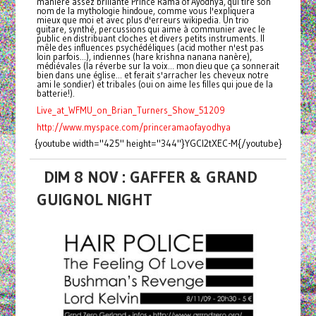
manière assez brillante Prince Rama of Ayodhya, qui tire son
nom de la mythologie hindoue, comme vous l'expliquera
mieux que moi et avec plus d'erreurs wikipedia. Un trio
guitare, synthé, percussions qui aime à communier avec le
public en distribuant cloches et divers petits instruments. Il
mêle des influences psychédéliques (acid mother n'est pas
loin parfois...), indiennes (hare krishna nanana nanère),
médiévales (la réverbe sur la voix... mon dieu que ça sonnerait
bien dans une église... et ferait s'arracher les cheveux notre
ami le sondier) et tribales (oui on aime les filles qui joue de la
batterie!).
Live_at_WFMU_on_Brian_Turners_Show_51209
http://www.myspace.com/princeramaofayodhya
{youtube width="425" height="344"}YGCl2tXEC-M{/youtube}
DIM 8 NOV : GAFFER & GRAND
GUIGNOL NIGHT