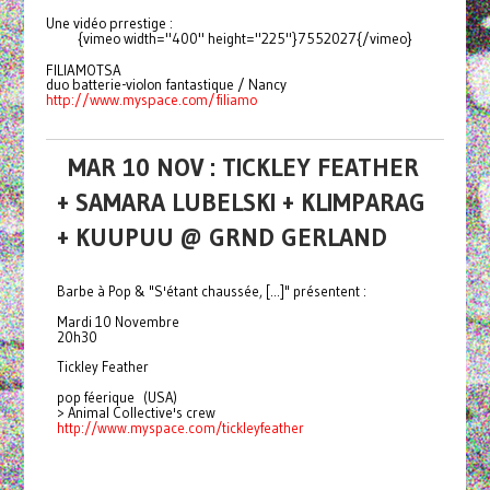
Une vidéo prrestige :
{vimeo width="400" height="225"}7552027{/vimeo}
FILIAMOTSA
duo batterie-violon fantastique / Nancy
http://www.myspace.com/filiamo
MAR 10 NOV : TICKLEY FEATHER
+ SAMARA LUBELSKI + KLIMPARAG
+ KUUPUU @ GRND GERLAND
Barbe à Pop & "S'étant chaussée, [...]" présentent :
Mardi 10 Novembre
20h30
Tickley Feather
pop féerique (USA)
> Animal Collective's crew
http://www.myspace.com/
tickleyfeather