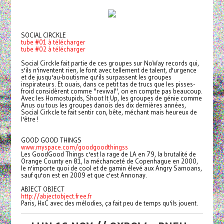
SOCIAL CIRCKLE
tube #01 à télécharger
tube #02 à télécharger
Social Circkle fait partie de ces groupes sur NoWay records qui,
s'ils n'inventent rien, le font avec tellement de talent, d'urgence
et de jusqu'au-boutisme qu'ils surpassent les groupes
inspirateurs. Et ouais, dans ce petit tas de trucs que les pisses-
froid considèrent comme "revival", on en compte pas beaucoup.
Avec les Homostupids, Shoot It Up, les groupes de génie comme
Anus ou tous les groupes danois des dix dernières années,
Social Cirkcle te fait sentir con, bête, méchant mais heureux de
l'être !
GOOD GOOD THINGS
www.myspace.com/goodgoodthingss
Les GoodGood Things c'est la rage de LA en 79, la brutalité de
Orange County en 81, la méchanceté de Copenhague en 2000,
le n'importe quoi de cool et de gamin élevé aux Angry Samoans,
sauf qu'on est en 2009 et que c'est Annonay.
ABJECT OBJECT
http://abjectobject.free.fr
Paris, HxC avec des mélodies, ça fait peu de temps qu'ils jouent.