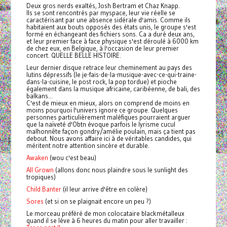
Deux gros nerds exaltés, Josh Bertram et Chaz Knapp.
Ils se sont rencontrés par myspace, leur vie réelle se
caractérisant par une absence sidérale d'amis. Comme ils
habitaient aux bouts opposés des états unis, le groupe s'est
formé en échangeant des fichiers sons. Ca a duré deux ans,
et leur premier face à face physique s'est déroulé à 6000 km
de chez eux, en Belgique, à l'occasion de leur premier
concert. QUELLE BELLE HISTOIRE.
Leur dernier disque retrace leur cheminement au pays des
lutins dépressifs (le je-fais-de-la-musique-avec-ce-qui-traine-
dans-la-cuisine, le post rock, la pop tordue) et pioche
également dans la musique africaine, caribéenne, de bali, des
balkans...
C'est de mieux en mieux, alors on comprend de moins en
moins pourquoi l'univers ignore ce groupe. Quelques
personnes particulièrement maléfiques pourraient arguer
que la naïveté d'Obtn évoque parfois le lyrisme cucul
malhonnête façon gondry/amélie poulain, mais ça tient pas
debout. Nous avons affaire ici à de véritables candides, qui
méritent notre attention sincère et durable.
Awaken
(wou c'est beau)
All Grown
(allons donc nous plaindre sous le sunlight des
tropiques)
Child Banter
(il leur arrive d'être en colère)
Sores
(et si on se plaignait encore un peu ?)
Le morceau préféré de mon colocataire blackmétalleux
quand il se lève à 6 heures du matin pour aller travailler :