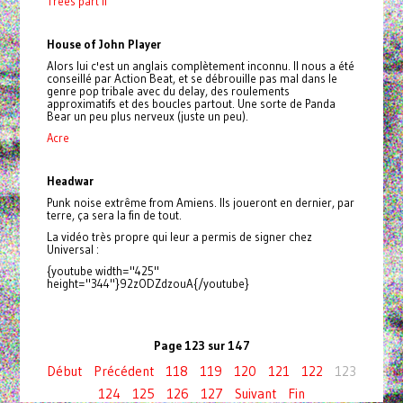
Trees part II
House of John Player
Alors lui c'est un anglais complètement inconnu. Il nous a été
conseillé par Action Beat, et se débrouille pas mal dans le
genre pop tribale avec du delay, des roulements
approximatifs et des boucles partout. Une sorte de Panda
Bear un peu plus nerveux (juste un peu).
Acre
Headwar
Punk noise extrême from Amiens. Ils joueront en dernier, par
terre, ça sera la fin de tout.
La vidéo très propre qui leur a permis de signer chez
Universal :
{youtube width="425"
height="344"}92zODZdzouA{/youtube}
Page 123 sur 147
Début
Précédent
118
119
120
121
122
123
124
125
126
127
Suivant
Fin