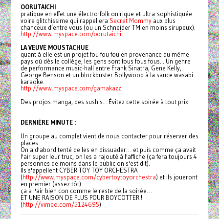
OORUTAICHI
pratique en effet une électro-folk onirique et ultra-sophistiquée
voire glitchissime qui rappellera
Secret Mommy
aux plus
chanceux d’entre vous (ou un Schneider TM en moins sirupeux).
http://www.myspace.com/
oorutaichi
LA VEUVE MOUSTACHUE
quant à elle est un projet fou fou fou en provenance du même
pays où dès le collège, les gens sont fous fous fous... Un genre
de performance music-hall entre Frank Sinatra, Gene Kelly,
George Benson et un blockbuster Bollywood à la sauce wasabi-
karaoke.
http://www.myspace.com/
gamakazz
Des projos manga, des sushis... Évitez cette soirée à tout prix.
DERNIÈRE MINUTE :
Un groupe au complet vient de nous contacter pour réserver des
places.
On a d'abord tenté de les en dissuader… et puis comme ça avait
l'air super leur truc, on les a rajouté à l'affiche (ça fera toujours 4
personnes de moins dans le public on s'est dit).
Ils s'appellent CYBER TOY TOY ORCHESTRA
(
http://www.myspace.com/
cybertoytoyorchestra
) et ils joueront
en premier (assez tôt).
ça a l'air bien con comme le reste de la soirée…
ET UNE RAISON DE PLUS POUR BOYCOTTER !
(
http://vimeo.com/5124695
)