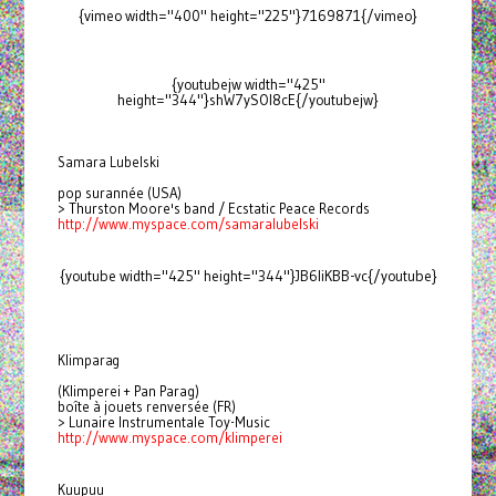
{vimeo width="400" height="225"}7169871{/vimeo}
{youtubejw width="425"
height="344"}shW7ySOl8cE{/youtubejw}
Samara Lubelski
pop surannée (USA)
> Thurston Moore's band / Ecstatic Peace Records
http://www.myspace.com/
samaralubelski
{youtube width="425" height="344"}JB6liKBB-vc{/youtube}
Klimparag
(Klimperei + Pan Parag)
boîte à jouets renversée (FR)
> Lunaire Instrumentale Toy-Music
http://www.myspace.com/
klimperei
Kuupuu