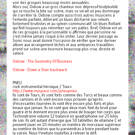
voir des groupes beaucoup moins avouables.
Alors oui, Oxbow a un gros chanteur noir dépressif bodybuildé
qui se touche la bite sur scène, mais ce serait un peu dommage
de s'arrêter là. Oxbow compte aussi trois autres musiciens à
l'entente parfaite, délivrant un blues décharné aux relents
fortement bruitistes et au spleen communicatif. Un blues flottant
qui finit toujours pas retomber sur ses pattes. Bref, Oxbow est un
de ces groupes à la personnalité si affirmée que personne ne
s'est même jamais risqué à les imiter. Leur dernier passage au
Sonic nous avait donné l'occasion de vérifier que leur dernier
album aux arrangement léchés et aux ambiances travaillées
prend sur scène une tournure beaucoup plus crue, directe et
salace.
Oxbow - The Geometry Of Business
Oxbow - Down a Stair backward
PNEU
rock instrumental héroique / Tours
http://www.myspace.com/pneupneu
Ils sont de Tours, ils sont forts comme des Turcs et beaux comme
des camions et ils vont encore nous prouver qu'après
d'incessantes tournées ils vont être encore plus forts et plus
beaux que jamais. Ils ne sont que deux mais font du bruit pour
quatre et te donnent encore plus envie de bouger ton corps que
Technodrome volume 12 balancé en quadriphonie sur 25 kilos
de son. Ils ont autant d'énergie que 50 tablettes de vitamine C et
peuvent jouer en 10 minutes un nombre de morceaux supérieur
au nombre de bières que tu parviendras à boire pendant toute
la soirée. Nous t'invitons toutefois à relever le défi.