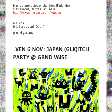
bruits et mélodies enchantées (Finlande)
> ex-Avarus, Hertta Lussu Ässä
http://www.myspace.com/kuupuu
6 euros
(+ 1 Euros d'adhésion)
grrrnd gerland
VEN 6 NOV : JAPAN (GLK)ITCH
PARTY @ GRND VAISE