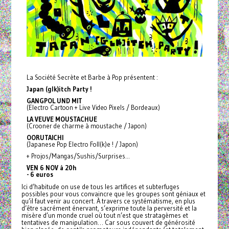
La Société Secrète et Barbe à Pop présentent :
Japan (glk)itch Party !
GANGPOL UND MIT
(Electro Cartoon + Live Video Pixels / Bordeaux)
LA VEUVE MOUSTACHUE
(Crooner de charme à moustache / Japon)
OORUTAICHI
(Japanese Pop Electro Foll(k)e ! / Japon)
+ Projos/Mangas/Sushis/
Surprises…
VEN 6 NOV à 20h
- 6 euros
Ici d’habitude on use de tous les artifices et subterfuges
possibles pour vous convaincre que les groupes sont géniaux et
qu’il faut venir au concert. À travers ce
systématisme, en plus
d’être sacrément énervant, s’exprime toute la perversité et la
misère d’un monde cruel où tout n’est que stratagèmes et
tentatives de manipulation… Car sous couvert de générosité