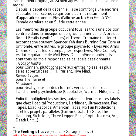
franchement original, aussi bien agressif qu'halluciné, saturé et
atonal.
Depuis le début de la décennie, ils se sont forgé une énorme
réputation sur scène, ce qui leur a permis notamment
d’apparaître
comme têtes d’affiche au No Fun Fest à NYC
l’année dernière et en Suède cette année.
Les membres du groupe occupent tous les trois une position
centrale dans la musique underground américaine. Alors que
Robert Beatty (synthétiseurs) et Trevor Tremaine (batterie)
accompagne souvent Spencer Yeh dans Burning Star Core et
ont fondé, entre autres, le groupe psyché-folk Eyes And Arms
Of Smoke avec leurs compagnes respectives, Mike Connely
est lui le guitariste de Wolf Eyes. De la même manière, ils
sont tous les trois responsables de labels passionnants
:
Gods of Tundra
pour Connely, plutôt consacré aux entités noises les plus
sales et perturbées (FFH, Prurient, Hive Mind, …),
Rampart Tapes
pour Tremaine et
Mountaain
pour Beatty, tous les deux tournés vers une scène locale
franchement psychédélique (Caboladies, Warmer Milks, etc …).
Enfin ils multiplient les sorties, autant sur leurs propres labels
que chez Hospital Productions, Harbinger, Ultraeczema, Fag
Tapes, Load Records, American Tapes, No Fun Productions,
… et les projets parallèles (Fail Sick, Gate To Gate, The
Haunting, Sick Hour, Three Legged Race, Coptic Nausea, Ara,
Death Unit…).
+
The Feeling of Love
(France - Garage of Love)
http://www.myspace.com/
thefeelingoflove