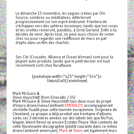
Le dimanche 15 novembre, les vagues créées par Om
Source, sombres ou méditatives, déferleront
progressivement sur ton esprit embrumé. Il tentera de
s'échapper vers des sphères inconnues, tandis que ton corps
et tes oreilles resteront, paisibles, à Grnd Gerland. Enfin si tu
décides de venir. Après tout, on peut aussi choisir de rester
chez soi pour regarder une rediffusion de mecs en pat'
d'ephs dans un film des charlots.
Ses Cdr (Crusader, Alliance et Ocean Woman) sont pour la
plupart auto-produits, tandis que le petit dernier est tout
récemment sorti chez Ruralfaune.
{youtubejw width="425" height="344"}z-
UwjusjGa0{/youtubejw}
Mark McGuire &
Steve Hauschildt (from Emeralds / US)
Mark McGuire & Steve Hauschildt tous deux issus du projet
d'impro drone/noise/ambient
EMERALDS
accompagneront
christelle Gualdi pour cette tournée européenne. Originaire de
Cleveland, ce groupe a déjà produit une trentaine d'albums
sortis ces 3 dernières années sur des labels tels que No Fun,
Wagon, Weird forest ou encore Ecstatic Peace. Non contents de
cette foisonnante discographie (plutôt courante dans ce milieu
drone/ambient américain),
Mark
et
Steve
ont également leurs