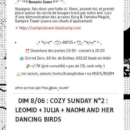
.·:*¨༺ 𝖁𝖆𝖒𝖕𝖎𝖗𝖊 𝕿𝖔𝖜𝖊𝖗 ༻¨*:·.
Voyageur, fais-donc une halte ici. Viens, assieds-toi, et prends
place autour du cercle de bougies tracé par notre ami. Lors
d’une démonstration des arcanes Korg & Yamaha Magick,
Vampire Tower jouera ses rituels d’apaisement.
✧
https://vampiretower.bandcamp.com
·̩̩̥͙＊*•̩̩͙✩•̩̩͙*˚ .·͙*̩̩͙˚̩̥̩̥*̩̩̥͙ • INFOS • *̩̩̥͙˚̩̥̩̥*̩̩͙‧͙ .˚*•̩̩͙✩•̩̩͙*˚＊·̩̩̥͙
Ouverture des portes 19:30 - concert à 20:00
Grrrnd Zero, 60 Av. de Bohlen, 69120 Vaulx-en-Velin
+/-7€ (prix conseillé) • pas de CB, cash only :)
no racism, sexism, homo/transphobia • no NSDS/NSBM
ᵃᶠᶠⁱᶜʰᵉ ᵖᵃʳ ᴷᵘᵏᵘ ᶠéˡⁱˣ ⁽ⁱⁿˢᵗᵃ @ᵏᵘᵏᵘ_ᵇᵒᵘˢⁱˡˡᵉ⁾
DIM 8/06 : COZY SUNDAY N°2 :
LEOMID + JULIA + NAOMI AND HER
DANCING BIRDS