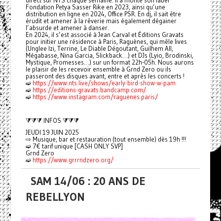
Fondation Petya Sasser Rike en 2023, ainsi qu’une
distribution en ligne en 2024, Office PSR. En dj, il sait être
érudit et amener à la rêverie mais également dégainer
l’absurde et amener à danser.
En 2024, il s’est associé à Jean Carval et Éditions Gravats
pour initier une résidence à Paris, Raguènes, qui mêle lives
(Unglee Izi, Terrine, Le Diable Dégoutant, Guilhem All,
Mégabasse, Nina Garcia, Slickback…) et DJs (Lyio, Brodinski,
Mystique, Promesses…) sur un format 22h-05h. Nous aurons
le plaisir de les recevoir ensemble à Grnd Zero ou ils
passeront des disques avant, entre et après les concerts !
➫
https://www.nts.live/shows/early-bird-show-w-pam
➫
https://editions-gravats.bandcamp.com/
➫
https://www.instagram.com/raguenes.paris/
⧩⧩⧩ INFOS ⧩⧩⧩
JEUDI 19 JUIN 2025
⇨ Musique, bar et restauration (tout ensemble) dès 19h !!!
➫ 7€ tarif unique [CASH ONLY SVP]
Grnd Zero
➫
https://www.grrrndzero.org/
SAM 14/06 : 20 ANS DE
REBELLYON