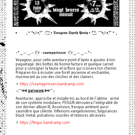
·̩̩̥͙＊*•̩̩͙✩•̩̩͙*˚ .·͙*̩̩͙˚̩̥̩̥*̩̩̥͙ • 𝕯𝖚𝖓𝖌𝖊𝖔𝖓 𝕾𝖞𝖓𝖙𝖍 𝕻𝖆𝖗𝖙𝖞 • *̩̩̥͙˚̩̥̩̥*̩̩͙‧͙ .˚*•̩̩͙✩•̩̩͙*˚＊·̩̩̥͙
~*‿︵‿︵୨˚̣̣̣͙୧ - 𝖘𝖛𝖆𝖒𝖕𝖕𝖗𝖎𝖓𝖘𝖊𝖓- ୨˚̣̣̣͙୧‿︵‿︵*~
Voyageur, pour cette aventure point d’épée à ajouter à ton
paquetage: des bottes de bonne facture et quelque carnet
pour y consigner la faune et la flore qui croisera ton chemin.
Prépares-toi à écouter une forêt ancienne et enchantée,
murmurant au son des cloches et des claviers.
✧
https://svampprinsen.bandcamp.com
··:¨༺ 𝔉𝔈ℑ𝔊𝔘ℜ ༻¨:·
Aventurier, approche et installe-toi au bord de l’abîme : armé
de son système modulaire, FEIGUR déroulera l’intégralité de
son dernier album III, Ascension, fresque ambient aussi
saumâtre que céleste. Inflexions vangelisiennes, fulgurances
black metal, pulsations sourdes et textures abrasives
✧
https://feigur.bandcamp.com