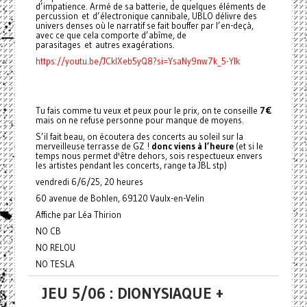
d’impatience. Armé de sa batterie, de quelques éléments de
percussion et d’électronique cannibale, UBLO délivre des
univers denses où le narratif se fait bouffer par l’en-deçà,
avec ce que cela comporte d’abîme, de
parasitages et autres exagérations.
https://youtu.be/JCklXeb5yQ8?si=YsaNy9nw7k_5-YIk
Tu fais comme tu veux et peux pour le prix, on te conseille
7€
mais on ne refuse personne pour manque de moyens.
S’il fait beau, on écoutera des concerts au soleil sur la
merveilleuse terrasse de GZ !
donc viens à l’heure
(et si le
temps nous permet d'être dehors, sois respectueux envers
les artistes pendant les concerts, range ta JBL stp)
vendredi 6/6/25, 20 heures
60 avenue de Bohlen, 69120 Vaulx-en-Velin
Affiche par Léa Thirion
NO CB
NO RELOU
NO TESLA
JEU 5/06 : DIONYSIAQUE +