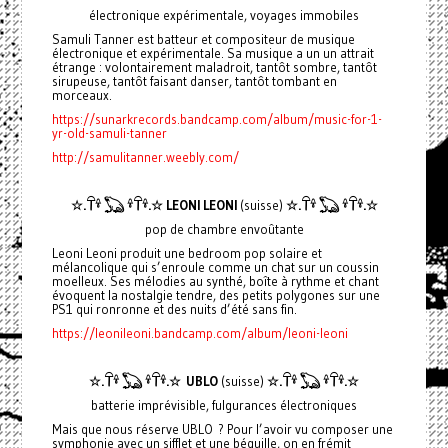
électronique expérimentale, voyages immobiles
Samuli Tanner est batteur et compositeur de musique
électronique et expérimentale. Sa musique a un un attrait
étrange : volontairement maladroit, tantôt sombre, tantôt
sirupeuse, tantôt faisant danser, tantôt tombant en
morceaux.
https://sunarkrecords.bandcamp.com/album/music-for-1-
yr-old-samuli-tanner
http://samulitanner.weebly.com/
☆.𓋼𓍊 𓆏 𓍊𓋼𓍊.☆
LEONI LEONI
(suisse)
☆.𓋼𓍊 𓆏 𓍊𓋼𓍊.☆
pop de chambre envoûtante
Leoni Leoni produit une bedroom pop solaire et
mélancolique qui s’enroule comme un chat sur un coussin
moelleux. Ses mélodies au synthé, boîte à rythme et chant
évoquent la nostalgie tendre, des petits polygones sur une
PS1 qui ronronne et des nuits d’été sans fin.
https://leonileoni.bandcamp.com/album/leoni-leoni
☆.𓋼𓍊 𓆏 𓍊𓋼𓍊.☆
UBLO
(suisse)
☆.𓋼𓍊 𓆏 𓍊𓋼𓍊.☆
batterie imprévisible, fulgurances électroniques
Mais que nous réserve UBLO ? Pour l’avoir vu composer une
symphonie avec un sifflet et une béquille, on en frémit