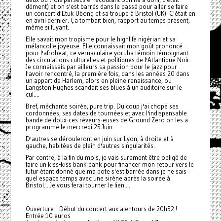
dément) et on s'est barrés dans le passé pour aller se faire
un concert d'Etuk Ubong et sa troupe à Bristol (UK). C'était en
en avril dernier. Ça tombait bien, rapport au temps présent,
même si fuyant.
Elle savait mon tropisme pour le highlife nigérian et sa
mélancolie joyeuse. Elle connaissait mon goût prononcé
pour l'afrobeat, ce vernaculaire yoruba témoin témoignant
des circulations culturelles et politiques de l'Atlantique Noir.
Je connaissais par ailleurs sa passion pour le jazz pour
l'avoir rencontré, la première fois, dans les années 20 dans
un appart de Harlem, alors en pleine renaissance, ou
Langston Hughes scandait ses blues à un auditoire sur le
cul....
Bref, méchante soirée, pure trip. Du coup j'ai chopé ses
cordonnées, ses dates de tournées et avec l'indispensable
bande de doux-ces réveurs-euses de Ground Zero on les a
programmé le mercredi 25 Juin.
D'autres se dérouleront en juin sur Lyon, à droite et à
gauche, habitées de plein d'autres singularités.
Par contre, à la fin du mois, je vais surement être obligé de
faire un kiss-kiss bank bank pour financer mon retour vers le
futur étant donné que ma pote s'est barrée dans je ne sais
quel espace temps avec une sirène après la soirée à
Bristol....Je vous ferai tourner le lien....
Ouverture ! Début du concert aux alentours de 20h52 !
Entrée 10 euros