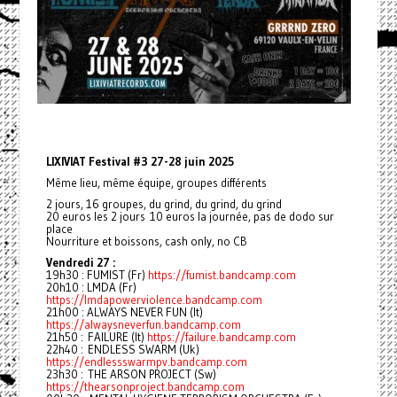
LIXIVIAT Festival #3 27-28 juin 2025
Même lieu, même équipe, groupes différents
2 jours, 16 groupes, du grind, du grind, du grind
20 euros les 2 jours 10 euros la journée, pas de dodo sur
place
Nourriture et boissons, cash only, no CB
Vendredi 27 :
19h30 : FUMIST (Fr)
https://fumist.bandcamp.com
20h10 : LMDA (Fr)
https://lmdapowerviolence.bandcamp.com
21h00 : ALWAYS NEVER FUN (It)
https://alwaysneverfun.bandcamp.com
21h50 : FAILURE (It)
https://failure.bandcamp.com
22h40 : ENDLESS SWARM (Uk)
https://endlessswarmpv.bandcamp.com
23h30 : THE ARSON PROJECT (Sw)
https://thearsonproject.bandcamp.com