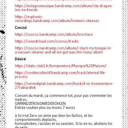
https://nolagosmusique.bandcamp.com/album/city-dragon-
lets-be-friends
https://euphonic-
recordings.bandcamp.com/album/homeric-cheeses
Csocsó
https://csocso.bandcamp.com/album/brochure
https://soundcloud.com/csocso/tracks
https://csocso.bandcamp.com/album/i-stuck-my-tongue-in-
a-vacuum-cleaner-and-all-ive-got-was-this-lousy-album
Désiré
https://static.club1.fr/bonaventure/Musique%20Maison/
https://cookiecollectif.bandcamp.com/track/eternal-life-
process
https://serendiplab.bandcamp.com/track/d-sir-bonaventure-
27rablardtek
Concert du mardi, ça commence tot, pour pas s'emmeler les
metros.
GRRRNDZERO60AVEDEBOHLEN
Entrée soutien plus ou moins 7 euros
à Grrrnd Zero on aime pas bien les fachos, et les
comportements deplacés,
homophobes, racistes et ou sexistes. Si tu en es, abstiens toi
de venir.