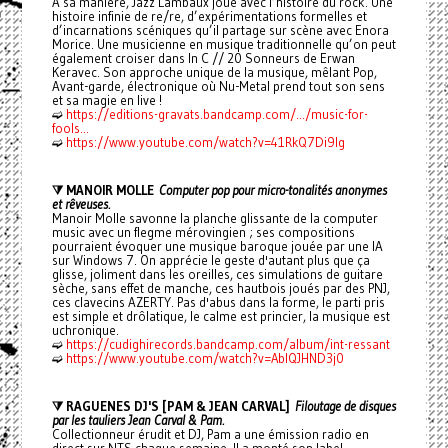
À sa manière, Jazz Lambaux joue avec l’histoire du rock. Une
histoire infinie de re/re, d’expérimentations formelles et
d’incarnations scéniques qu’il partage sur scène avec Enora
Morice. Une musicienne en musique traditionnelle qu’on peut
également croiser dans In C // 20 Sonneurs de Erwan
Keravec. Son approche unique de la musique, mêlant Pop,
Avant-garde, électronique où Nu-Metal prend tout son sens
et sa magie en live !
➫
https://editions-gravats.bandcamp.com/.../music-for-
fools...
➫
https://www.youtube.com/watch?v=41RkQ7Di9lg
⧩ MANOIR MOLLE
Computer pop pour micro-tonalités anonymes
et rêveuses.
Manoir Molle savonne la planche glissante de la computer
music avec un flegme mérovingien ; ses compositions
pourraient évoquer une musique baroque jouée par une IA
sur Windows 7. On apprécie le geste d'autant plus que ça
glisse, joliment dans les oreilles, ces simulations de guitare
sèche, sans effet de manche, ces hautbois joués par des PNJ,
ces clavecins AZERTY. Pas d'abus dans la forme, le parti pris
est simple et drôlatique, le calme est princier, la musique est
uchronique.
➫
https://cudighirecords.bandcamp.com/album/int-ressant
➫
https://www.youtube.com/watch?v=AbIQJHND3j0
⧩ RAGUENES DJ'S [PAM & JEAN CARVAL]
Filoutage de disques
par les tauliers Jean Carval & Pam.
Collectionneur érudit et DJ, Pam a une émission radio en
direct sur NTS chaque semaine. Il a monté son label