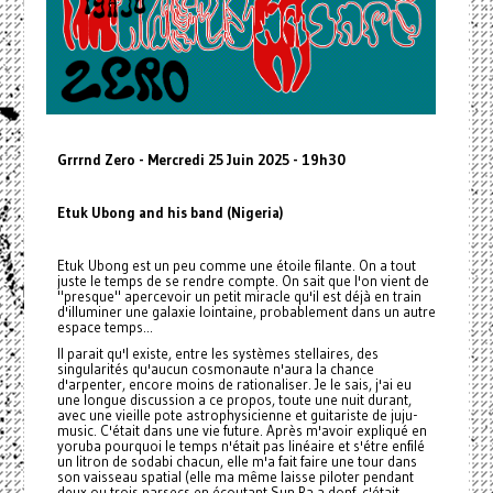
Grrrnd Zero - Mercredi 25 Juin 2025 - 19h30
Etuk Ubong and his band (Nigeria)
Etuk Ubong est un peu comme une étoile filante. On a tout
juste le temps de se rendre compte. On sait que l'on vient de
"presque" apercevoir un petit miracle qu'il est déjà en train
d'illuminer une galaxie lointaine, probablement dans un autre
espace temps...
Il parait qu'l existe, entre les systèmes stellaires, des
singularités qu'aucun cosmonaute n'aura la chance
d'arpenter, encore moins de rationaliser. Je le sais, j'ai eu
une longue discussion a ce propos, toute une nuit durant,
avec une vieille pote astrophysicienne et guitariste de juju-
music. C'était dans une vie future. Après m'avoir expliqué en
yoruba pourquoi le temps n'était pas linéaire et s'étre enfilé
un litron de sodabi chacun, elle m'a fait faire une tour dans
son vaisseau spatial (elle ma même laisse piloter pendant
deux ou trois parsecs en écoutant Sun Ra a donf, c'était