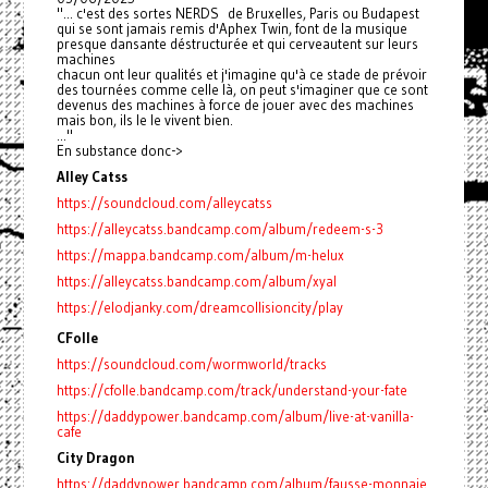
"... c'est des sortes NERDS de Bruxelles, Paris ou Budapest
qui se sont jamais remis d'Aphex Twin, font de la musique
presque dansante déstructurée et qui cerveautent sur leurs
machines
chacun ont leur qualités et j'imagine qu'à ce stade de prévoir
des tournées comme celle là, on peut s'imaginer que ce sont
devenus des machines à force de jouer avec des machines
mais bon, ils le le vivent bien.
..."
En substance donc->
Alley Catss
https://soundcloud.com/alleycatss
https://alleycatss.bandcamp.com/album/redeem-s-3
https://mappa.bandcamp.com/album/m-helux
https://alleycatss.bandcamp.com/album/xyal
https://elodjanky.com/dreamcollisioncity/play
CFolle
https://soundcloud.com/wormworld/tracks
https://cfolle.bandcamp.com/track/understand-your-fate
https://daddypower.bandcamp.com/album/live-at-vanilla-
cafe
City Dragon
https://daddypower.bandcamp.com/album/fausse-monnaie