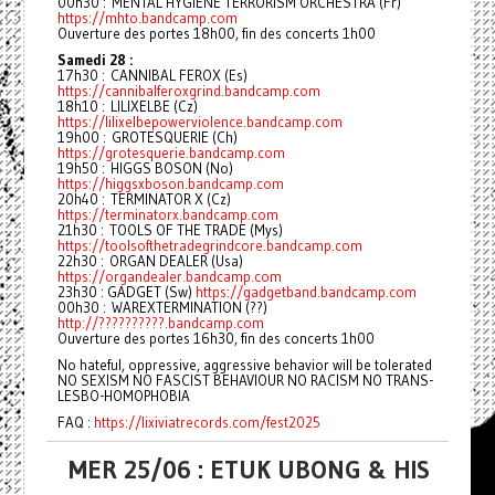
00h30 : MENTAL HYGIENE TERRORISM ORCHESTRA (Fr)
https://mhto.bandcamp.com
Ouverture des portes 18h00, fin des concerts 1h00
Samedi 28 :
17h30 : CANNIBAL FEROX (Es)
https://cannibalferoxgrind.bandcamp.com
18h10 : LILIXELBE (Cz)
https://lilixelbepowerviolence.bandcamp.com
19h00 : GROTESQUERIE (Ch)
https://grotesquerie.bandcamp.com
19h50 : HIGGS BOSON (No)
https://higgsxboson.bandcamp.com
20h40 : TERMINATOR X (Cz)
https://terminatorx.bandcamp.com
21h30 : TOOLS OF THE TRADE (Mys)
https://toolsofthetradegrindcore.bandcamp.com
22h30 : ORGAN DEALER (Usa)
https://organdealer.bandcamp.com
23h30 : GADGET (Sw)
https://gadgetband.bandcamp.com
00h30 : WAREXTERMINATION (??)
http://??????????.bandcamp.com
Ouverture des portes 16h30, fin des concerts 1h00
No hateful, oppressive, aggressive behavior will be tolerated
NO SEXISM NO FASCIST BEHAVIOUR NO RACISM NO TRANS-
LESBO-HOMOPHOBIA
FAQ :
https://lixiviatrecords.com/fest2025
MER 25/06 : ETUK UBONG & HIS