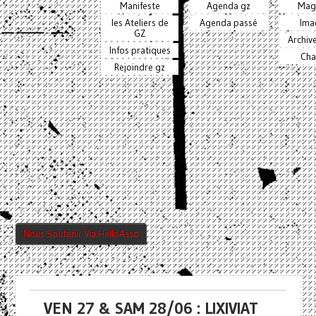
Manifeste
Agenda gz
Mag
les Ateliers de
Agenda passé
Ima
GZ
Archiv
Infos pratiques
Cha
Rejoindre gz
Nous Soutenir Via HelloAsso
VEN 27 & SAM 28/06 : LIXIVIAT