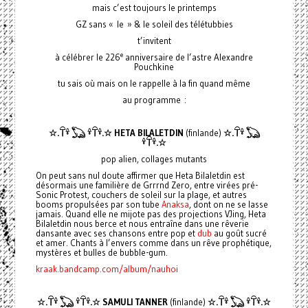
mais c’est toujours le printemps
GZ sans « le » & le soleil des télétubbies
t’invitent
e
à célébrer le 226
anniversaire de l’astre Alexandre
Pouchkine
tu sais où mais on le rappelle à la fin quand même
au programme :
☆.𓋼𓍊 𓆏 𓍊𓋼𓍊.☆ HETA BILALETDIN
(finlande)
☆.𓋼𓍊 𓆏
𓍊𓋼𓍊.☆
pop alien, collages mutants
On peut sans nul doute affirmer que Heta Bilaletdin est
désormais une familière de Grrrnd Zero, entre virées pré-
Sonic Protest, couchers de soleil sur la plage, et autres
booms propulsées par son tube
Anaksa
, dont on ne se lasse
jamais. Quand elle ne mijote pas des projections VJing, Heta
Bilaletdin nous berce et nous entraîne dans une rêverie
dansante avec ses chansons entre pop et
dub
au goût sucré
et amer. Chants à l’envers comme dans un rêve prophétique,
mystères et bulles de bubble-gum.
kraak.bandcamp.com/album/nauhoi
☆.𓋼𓍊 𓆏 𓍊𓋼𓍊.☆
SAMULI TANNER
(finlande)
☆.𓋼𓍊 𓆏 𓍊𓋼𓍊.☆