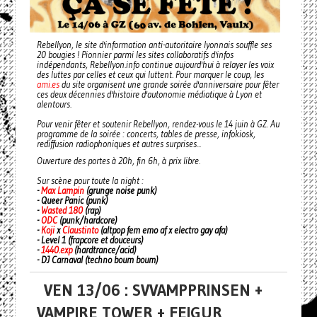
Rebellyon, le site d'information anti-autoritaire lyonnais souffle ses
20 bougies ! Pionnier parmi les sites collaboratifs d'infos
indépendants, Rebellyon.info continue aujourd'hui à relayer les voix
des luttes par celles et ceux qui luttent. Pour marquer le coup, les
ami.es
du site organisent une grande soirée d'anniversaire pour fêter
ces deux décennies d'histoire d'autonomie médiatique à Lyon et
alentours.
Pour venir fêter et soutenir Rebellyon, rendez-vous le 14 juin à GZ. Au
programme de la soirée : concerts, tables de presse, infokiosk,
rediffusion radiophoniques et autres surprises...
Ouverture des portes à 20h, fin 6h, à prix libre.
Sur scène pour toute la night :
-
Max Lampin
(grunge noise punk)
- Queer Panic (punk)
-
Wasted 180
(rap)
-
ODC
(punk/hardcore)
-
Koji
x
Claustinto
(altpop fem emo af x electro gay afa)
- Level 1 (frapcore et douceurs)
-
1440.exp
(hardtrance/acid)
- DJ Carnaval (techno boum boum)
VEN 13/06 : SVVAMPPRINSEN +
VAMPIRE TOWER + FEIGUR