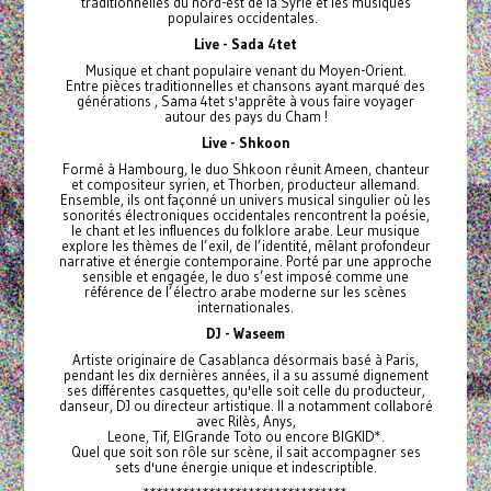
traditionnelles du nord-est de la Syrie et les musiques
populaires occidentales.
Live - Sada 4tet
Musique et chant populaire venant du Moyen-Orient.
Entre pièces traditionnelles et chansons ayant marqué des
générations , Sama 4tet s'apprête à vous faire voyager
autour des pays du Cham !
Live - Shkoon
Formé à Hambourg, le duo Shkoon réunit Ameen, chanteur
et compositeur syrien, et Thorben, producteur allemand.
Ensemble, ils ont façonné un univers musical singulier où les
sonorités électroniques occidentales rencontrent la poésie,
le chant et les influences du folklore arabe. Leur musique
explore les thèmes de l’exil, de l’identité, mêlant profondeur
narrative et énergie contemporaine. Porté par une approche
sensible et engagée, le duo s’est imposé comme une
référence de l’électro arabe moderne sur les scènes
internationales.
DJ - Waseem
Artiste originaire de Casablanca désormais basé à Paris,
pendant les dix dernières années, il a su assumé dignement
ses différentes casquettes, qu'elle soit celle du producteur,
danseur, DJ ou directeur artistique. II a notamment collaboré
avec Rilès, Anys,
Leone, Tif, ElGrande Toto ou encore BIGKID*.
Quel que soit son rôle sur scène, il sait accompagner ses
sets d'une énergie unique et indescriptible.