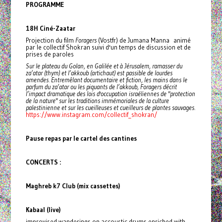
PROGRAMME
18H Ciné-Zaatar
Projection du film
Foragers
(Vostfr) de Jumana Manna animé
par le collectif Shokran suivi d'un temps de discussion et de
prises de paroles
Sur le plateau du Golan, en Galilée et à Jérusalem, ramasser du
za’atar (thym) et l’akkoub (artichaut) est passible de lourdes
amendes. Entremêlant documentaire et fiction, les mains dans le
parfum du za’atar ou les piquants de l’akkoub, Foragers décrit
l’impact dramatique des lois d'occupation israéliennes de "protection
de la nature" sur les traditions immémoriales de la culture
palestinienne et sur les cueilleuses et cueilleurs de plantes sauvages.
https://www.instagram.com/collectif_shokran/
Pause repas par le cartel des cantines
CONCERTS :
Maghreb k7 Club (mix cassettes)
Kabaal (live)
improvised wanderings on accoustic drums enriched with