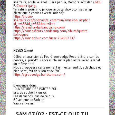
libertaire, roule le label Suara papua, Membre actif dans
GOL
&
Couloir gang
.
*erratum: pour info je jouerai du taishokoto (instru jap
électrique à cordes avec fx indeed)*
https://radio-
libertaire.org/podcast/z_commun/emission_aff.php?
id_e=45&id_c=35&bout=liste
https://ravishardja.bandcamp.com/
https://eaudesfleurs.bandcamp.com/album/quatre-
soliloques
https://soundcloud.com/user-764957337
NEVES
(Lyon)
Célèbre tenancier de Feu Grooveedge Record Store sur les
pentes, aujourd'hui accessible sur le plan astral avec le label
du même nom.
Nous proposera certainement un nectar auditif, eclectique et
bien senti, fait de sillon et de PVC.
https://groovedge.bandcamp.com/
Bienvenue donc,
-OUVERTURE DES PORTES 20H-
prix de soutien 7 euros.
Pas de fachos, pas de relous.
60 avenue de Bohlen
Vaulx en velin.
SAM 07/02 : EST-CE QUE TU