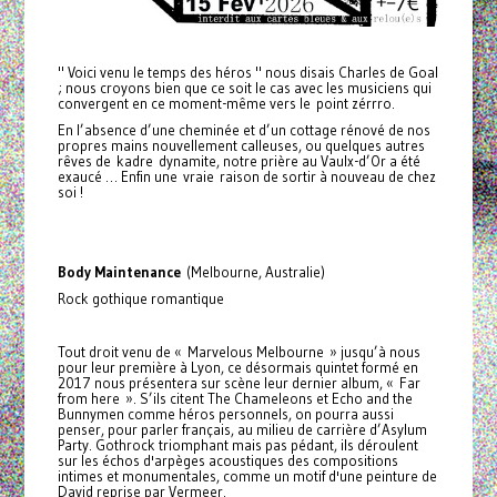
" Voici venu le temps des héros " nous disais Charles de Goal
; nous croyons bien que ce soit le cas avec les musiciens qui
convergent en ce moment-même vers le point zérrro.
En l’absence d’une cheminée et d’un cottage rénové de nos
propres mains nouvellement calleuses, ou quelques autres
rêves de kadre dynamite, notre prière au Vaulx-d’Or a été
exaucé … Enfin une vraie raison de sortir à nouveau de chez
soi !
Body Maintenance
(Melbourne, Australie)
Rock gothique romantique
Tout droit venu de « Marvelous Melbourne » jusqu’à nous
pour leur première à Lyon, ce désormais quintet formé en
2017 nous présentera sur scène leur dernier album, « Far
from here ». S’ils citent The Chameleons et Echo and the
Bunnymen comme héros personnels, on pourra aussi
penser, pour parler français, au milieu de carrière d’Asylum
Party. Gothrock triomphant mais pas pédant, ils déroulent
sur les échos d'arpèges acoustiques des compositions
intimes et monumentales, comme un motif d'une peinture de
David reprise par Vermeer.