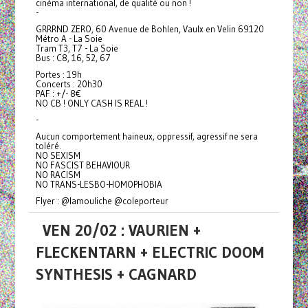
cinéma international, de qualité ou non !
-
GRRRND ZERO, 60 Avenue de Bohlen, Vaulx en Velin 69120
Métro A - La Soie
Tram T3, T7 - La Soie
Bus : C8, 16, 52, 67
Portes : 19h
Concerts : 20h30
PAF : +/- 8€
NO CB ! ONLY CASH IS REAL !
-
Aucun comportement haineux, oppressif, agressif ne sera
toléré.
NO SEXISM
NO FASCIST BEHAVIOUR
NO RACISM
NO TRANS-LESBO-HOMOPHOBIA
Flyer : @lamouliche @coleporteur
VEN 20/02 : VAURIEN +
FLECKENTARN + ELECTRIC DOOM
SYNTHESIS + CAGNARD