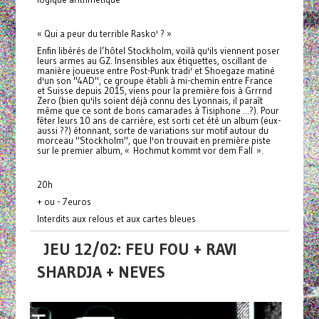
« Qui a peur du terrible Rasko' ? »
Enfin libérés de l’hôtel Stockholm, voilà qu'ils viennent poser
leurs armes au GZ. Insensibles aux étiquettes, oscillant de
manière joueuse entre Post-Punk tradi' et Shoegaze matiné
d'un son "4AD", ce groupe établi à mi-chemin entre France
et Suisse depuis 2015, viens pour la première fois à Grrrnd
Zero (bien qu'ils soient déjà connu des Lyonnais, il paraît
même que ce sont de bons camarades à Tisiphone ...?). Pour
fêter leurs 10 ans de carrière, est sorti cet été un album (eux-
aussi ??) étonnant, sorte de variations sur motif autour du
morceau "Stockholm", que l'on trouvait en première piste
sur le premier album, « Hochmut kommt vor dem Fall ».
20h
+ ou - 7euros
Interdits aux relous et aux cartes bleues
JEU 12/02: FEU FOU + RAVI
SHARDJA + NEVES