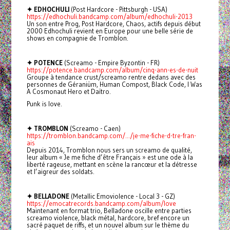
✦ EDHOCHULI
(Post Hardcore - Pittsburgh - USA)
https://edhochuli.bandcamp.com/album/edhochuli-2013
Un son entre Prog, Post Hardcore, Chaos, actifs depuis début
2000 Edhochuli revient en Europe pour une belle série de
shows en compagnie de Tromblon.
✦ POTENCE
(Screamo - Empire Byzontin - FR)
https://potence.bandcamp.com/album/cinq-ann-es-de-nuit
Groupe à tendance crust/screamo rentre dedans avec des
personnes de Géraniüm, Human Compost, Black Code, I Was
A Cosmonaut Hero et Daïtro.
Punk is love.
✦ TROMBLON
(Screamo - Caen)
https://tromblon.bandcamp.com/.../je-me-fiche-d-tre-fran-
ais
Depuis 2014, Tromblon nous sers un screamo de qualité,
leur album « Je me fiche d’être Français » est une ode à la
liberté rageuse, mettant en scène la rancœur et la détresse
et l’aigreur des soldats.
✦ BELLADONE
(Metallic Emoviolence - Local 3 - GZ)
https://emocatrecords.bandcamp.com/album/love
Maintenant en format trio, Belladone oscille entre parties
screamo violence, black métal, hardcore, bref encore un
sacré paquet de riffs, et un nouvel album sur le thème du