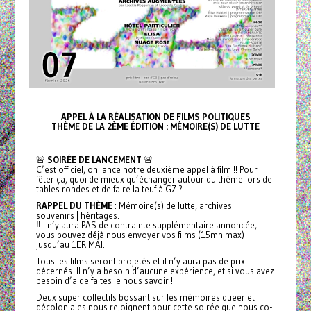
APPEL À LA RÉALISATION DE FILMS POLITIQUES
THÈME DE LA 2ÈME ÉDITION : MÉMOIRE(S) DE LUTTE
🚨
SOIRÉE DE LANCEMENT
🚨
C’est officiel, on lance notre deuxième appel à film !! Pour
fêter ça, quoi de mieux qu’échanger autour du thème lors de
tables rondes et de faire la teuf à GZ ?
RAPPEL DU THÈME
: Mémoire(s) de lutte, archives |
souvenirs | héritages.
‼️Il n’y aura PAS de contrainte supplémentaire annoncée,
vous pouvez déjà nous envoyer vos films (15mn max)
jusqu’au 1ER MAI.
Tous les films seront projetés et il n’y aura pas de prix
décernés. Il n’y a besoin d’aucune expérience, et si vous avez
besoin d’aide faites le nous savoir !
Deux super collectifs bossant sur les mémoires queer et
décoloniales nous rejoignent pour cette soirée que nous co-