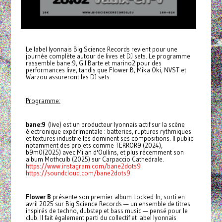
Le label lyonnais Big Science Records revient pour une
journée complète autour de lives et DJ sets. Le programme
rassemble bane:9, Gil.Barte et marino2 pour des
performances live, tandis que Flower B, Mika Oki, NVST et
Warzou assureront les DJ sets.
Programme:
bane:9
(live) est un producteur lyonnais actif sur la scène
électronique expérimentale : batteries, ruptures rythmiques
et textures industrielles dominent ses compositions. Il publie
notamment des projets comme TERROR9 (2024),
b9m0(2025) avec Milan d'Oullins, et plus récemment son
album Mothculb (2025) sur Carpaccio Cathedrale.
https://www.instagram.com/bane2dots9
https://soundcloud.com/bane2dots9
Flower B
présente son premier album Locked-In, sorti en
avril 2025 sur Big Science Records — un ensemble de titres
inspirés de techno, dubstep et bass music — pensé pour le
club. Il fait également parti du collectif et label lyonnais