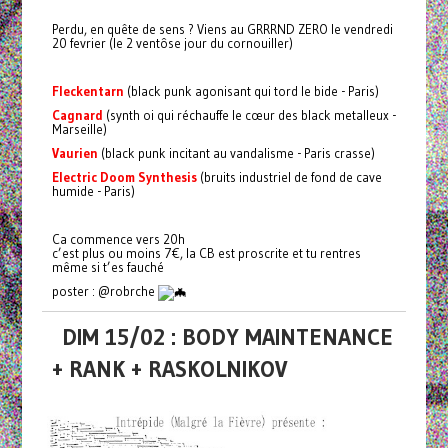
Perdu, en quête de sens ? Viens au GRRRND ZERO le vendredi
20 fevrier (le 2 ventôse jour du cornouiller)
Fleckentarn
(black punk agonisant qui tord le bide - Paris)
Cagnard
(synth oi qui réchauffe le cœur des black metalleux -
Marseille)
Vaurien
(black punk incitant au vandalisme - Paris crasse)
Electric Doom Synthesis
(bruits industriel de fond de cave
humide - Paris)
Ca commence vers 20h
c’est plus ou moins 7€, la CB est proscrite et tu rentres
même si t’es fauché
poster : @robrche
DIM 15/02 : BODY MAINTENANCE
+ RANK + RASKOLNIKOV