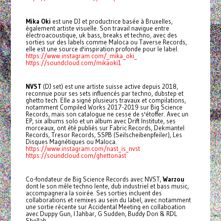
Mika Oki
est une DJ et productrice basée à Bruxelles,
également artiste visuelle. Son travail navigue entre
électroacoustique, uk bass, breaks et techno, avec des
sorties sur des labels comme Maloca ou Taverse Records,
elle est une source d'inspiration profonde pour le label.
https://www.instagram.com/_mika_oki_
https://soundcloud.com/mikaoki1
NVST
(DJ set) est une artiste suisse active depuis 2018,
reconnue pour ses sets influencés par techno, dubstep et
ghetto tech. Elle a signé plusieurs travaux et compilations,
notamment Compiled Works 2017-2019 sur Big Science
Records, mais son catalogue ne cesse de s'étoffer. Avec un
EP, six albums solo et un album avec Drift Institute, ses
morceaux, ont été publiés sur Fabric Records, Dekmantel
Records, Tresor Records, SSPB (Seilscheibenpfeiler), Les
Disques Magnétiques ou Maloca.
https://www.instagram.com/nast_is_nvst
https://soundcloud.com/ghettonast
Co-fondateur de Big Science Records avec NVST,
Warzou
dont le son mêle techno lente, dub industriel et bass music,
accompagnera la soirée. Ses sorties incluent des
collaborations et remixes au sein du label, avec notamment
une sortie récente sur Accidental Meeting en collaboation
avec Duppy Gun, I Jahbar, G Sudden, Buddy Don & RDL
Shellah.