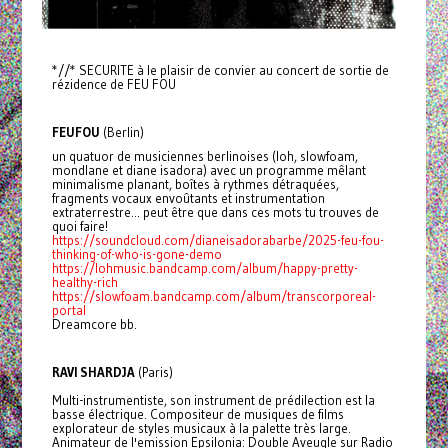
*//* SECURITE à le plaisir de convier au concert de sortie de
rézidence de FEU FOU
FEUFOU
(Berlin)
un quatuor de musiciennes berlinoises (loh, slowfoam,
mondlane et diane isadora) avec un programme mêlant
minimalisme planant, boîtes à rythmes détraquées,
fragments vocaux envoûtants et instrumentation
extraterrestre... peut être que dans ces mots tu trouves de
quoi faire!
https://soundcloud.com/dianeisadorabarbe/2025-feu-fou-
thinking-of-who-is-gone-demo
https://lohmusic.bandcamp.com/album/happy-pretty-
healthy-rich
https://slowfoam.bandcamp.com/album/transcorporeal-
portal
Dreamcore bb.
RAVI SHARDJA
(Paris)
Multi-instrumentiste, son instrument de prédilection est la
basse électrique. Compositeur de musiques de films
explorateur de styles musicaux à la palette très large.
Animateur de l'emission Epsilonia: Double Aveugle sur Radio