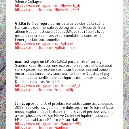
Silence Collapse.
https://www.instagram.com/flower.b_dj
https://soundcloud.com/flowerb-dj269
Gil.Barte
(live) figure parmi les artistes clés de la scène
française expérimentale et de Big Science Records. Son
album Gabben est sorti début 2024, et ses récents lives
modulaires croisent ses experimentations sonores, à
l’énergie club fonctionnelle.
https://www.instagram.com/gil.barte
https://soundcloud.com/gilbartemusic
marino2
signe un EP BGSC2412 paru en 2024 sur Big
Science Records, pour une exploration sonore et breakbeat
sur six pistes. Sa recente sortie sur Useless Second pousse
encore plus loin cette vision, oscillant entre Dubstep et psy
Stepper, et accueille l’une des figures montantes de la scène
Dubstep française, Soa420.
https://www.instagram.com/marino2_dj
https://soundcloud.com/marino2dj
Jan Loup
est une DJ et productrice toulousaine active depuis
2018. Ses sets naviguent entre dubstep, drum & bass et bass
music, explorant des textures immersives et percussives. Elle
a sorti plusieurs EPs sur Nerve Collect et Jupiter4, ainsi qu'un
EP collaboratif avec Béatrice M sur Naff.
https://www.instagram.com/fauxbits999
https://soundcloud.com/janloup