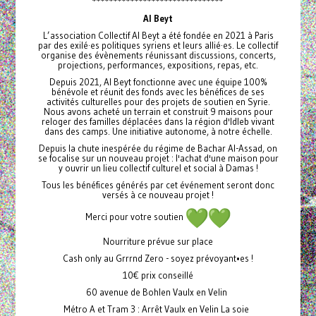
*******************************
Al Beyt
L’association Collectif Al Beyt a été fondée en 2021 à Paris
par des exilé·es politiques syriens et leurs allié·es. Le collectif
organise des évènements réunissant discussions, concerts,
projections, performances, expositions, repas, etc.
Depuis 2021, Al Beyt fonctionne avec une équipe 100%
bénévole et réunit des fonds avec les bénéfices de ses
activités culturelles pour des projets de soutien en Syrie.
Nous avons acheté un terrain et construit 9 maisons pour
reloger des familles déplacées dans la région d'Idleb vivant
dans des camps. Une initiative autonome, à notre échelle.
Depuis la chute inespérée du régime de Bachar Al-Assad, on
se focalise sur un nouveau projet : l'achat d'une maison pour
y ouvrir un lieu collectif culturel et social à Damas !
Tous les bénéfices générés par cet événement seront donc
versés à ce nouveau projet !
Merci pour votre soutien
Nourriture prévue sur place
Cash only au Grrrnd Zero - soyez prévoyant•es !
10€ prix conseillé
60 avenue de Bohlen Vaulx en Velin
Métro A et Tram 3 : Arrêt Vaulx en Velin La soie