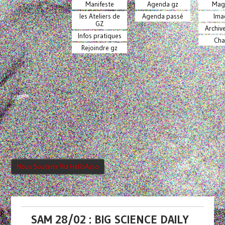
Manifeste
Agenda gz
Mag
les Ateliers de
Agenda passé
Ima
GZ
Archiv
Infos pratiques
Cha
Rejoindre gz
Nous Soutenir Via HelloAsso
SAM 28/02 : BIG SCIENCE DAILY