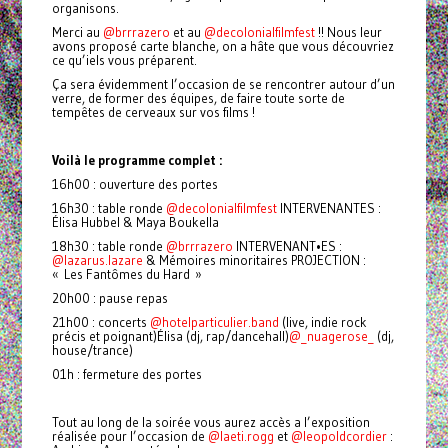
organisons.
Merci au
@brrrazero
et au
@decolonialfilmfest
!! Nous leur
avons proposé carte blanche, on a hâte que vous découvriez
ce qu’iels vous préparent.
Ça sera évidemment l’occasion de se rencontrer autour d’un
verre, de former des équipes, de faire toute sorte de
tempêtes de cerveaux sur vos films !
Voilà le programme complet :
16h00 : ouverture des portes
16h30 : table ronde
@decolonialfilmfest
INTERVENANTES :
Élisa Hubbel & Maya Boukella
18h30 : table ronde
@brrrazero
INTERVENANT•ES :
@lazarus.lazare
& Mémoires minoritaires PROJECTION :
« Les Fantômes du Hard »
20h00 : pause repas
21h00 : concerts
@hotelparticulier.band
(live, indie rock
précis et poignant)Élisa (dj, rap/dancehall)
@_nuagerose_
(dj,
house/trance)
01h : fermeture des portes
Tout au long de la soirée vous aurez accès a l’exposition
réalisée pour l’occasion de
@laeti.rogg
et
@leopoldcordier
: