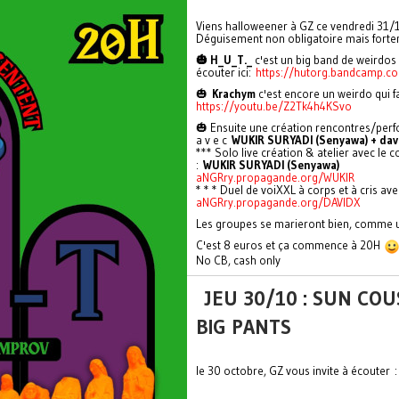
Viens halloweener à GZ ce vendredi 31/1
Déguisement non obligatoire mais forte
🎃 H_U_T._
c'est un big band de weirdos 
écouter ici:
https://hutorg.bandcamp.c
🎃
Krachym
c'est encore un weirdo qui f
https://youtu.be/Z2Tk4h4KSvo
🎃 Ensuite une création rencontres/perf
a v e c
WUKIR SURYADI (Senyawa) + dav
*** Solo live création & atelier avec le 
:
WUKIR SURYADI (Senyawa)
aNGRry.propagande.org/WUKIR
* * * Duel de voiXXL à corps et à cris a
aNGRry.propagande.org/DAVIDX
Les groupes se marieront bien, comme un
C'est 8 euros et ça commence à 20H
No CB, cash only
JEU 30/10 : SUN CO
BIG PANTS
le 30 octobre, GZ vous invite à écouter :