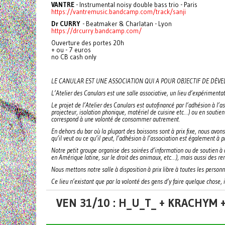
VANTRE
- Instrumental noisy double bass trio - Paris
https://vantremusic.bandcamp.com/track/sanji
Dr CURRY
- Beatmaker & Charlatan - Lyon
https://drcurry.bandcamp.com/
Ouverture des portes 20h
+ ou - 7 euros
no CB cash only
LE CANULAR EST UNE ASSOCIATION QUI A POUR OBJECTIF DE DÉVE
L’Atelier des Canulars est une salle associative, un lieu d’expérimentat
Le projet de l’Atelier des Canulars est autofinancé par l’adhésion à l’a
projecteur, isolation phonique, matériel de cuisine etc…) ou en soutien 
correspond à une volonté de consommer autrement.
En dehors du bar où la plupart des boissons sont à prix fixe, nous avons
qu’il veut ou ce qu’il peut, l’adhésion à l’association est également à p
Notre petit groupe organise des soirées d’information ou de soutien à d
en Amérique latine, sur le droit des animaux, etc…), mais aussi des re
Nous mettons notre salle à disposition à prix libre à toutes les personn
Ce lieu n’existant que par la volonté des gens d’y faire quelque chose, i
VEN 31/10 : H_U_T_ + KRACHYM 