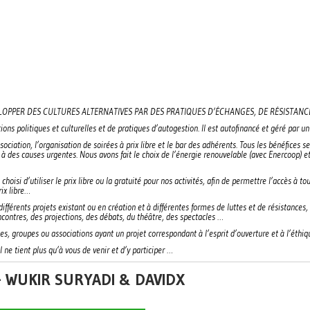
LOPPER DES CULTURES ALTERNATIVES PAR DES PRATIQUES D’ÉCHANGES, DE RÉSISTANCE
ions politiques et culturelles et de pratiques d’autogestion. Il est autofinancé et géré par u
ssociation, l’organisation de soirées à prix libre et le bar des adhérents. Tous les bénéfices
à des causes urgentes. Nous avons fait le choix de l’énergie renouvelable (avec Enercoop) et 
 choisi d’utiliser le prix libre ou la gratuité pour nos activités, afin de permettre l’accès 
rix libre…
ifférents projets existant ou en création et à différentes formes de luttes et de résistances
ncontres, des projections, des débats, du théâtre, des spectacles …
es, groupes ou associations ayant un projet correspondant à l’esprit d’ouverture et à l’éthiqu
l ne tient plus qu’à vous de venir et d’y participer …
+ WUKIR SURYADI & DAVIDX