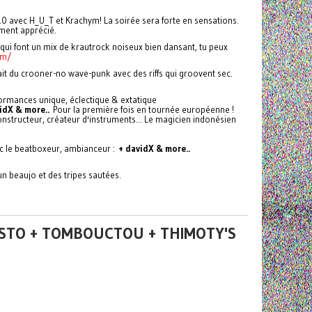
0 avec H_U_T et Krachym! La soirée sera forte en sensations.
ment apprécié.
qui font un mix de krautrock noiseux bien dansant, tu peux
om/
ait du crooner-no wave-punk avec des riffs qui groovent sec.
ormances unique, éclectique & extatique
idX & more..
Pour la première fois en tournée européenne !
constructeur, créateur d'instruments... Le magicien indonésien
vec le beatboxeur, ambianceur :
+ davidX & more..
 beaujo et des tripes sautées.
USTO + TOMBOUCTOU + THIMOTY'S