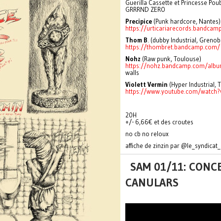
Guerilla Cassette et Princesse Pou
GRRRND ZERO
Precipice
(Punk hardcore, Nantes)
https://urticariarecords.bandc
Thom B
. (dubby Industrial, Grenob
https://thombret.bandcamp.com/
Nohz
(Raw punk, Toulouse)
https://nohz.bandcamp.com/albu
walls
Violett Vermin
(Hyper Industrial, T
https://www.youtube.com/watc
20H
+/- 6,66€ et des croutes
no cb no reloux
affiche de zinzin par @le_syndicat_
SAM 01/11: CONCE
CANULARS