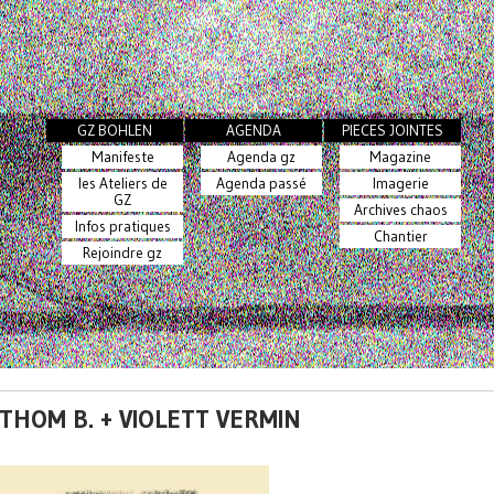
GZ BOHLEN
AGENDA
PIECES JOINTES
Manifeste
Agenda gz
Magazine
les Ateliers de
Agenda passé
Imagerie
GZ
Archives chaos
Infos pratiques
Chantier
Rejoindre gz
 THOM B. + VIOLETT VERMIN