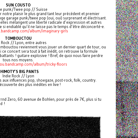
SUN COUSTO
e punk/Twee pop // Suisse
notre plaisir le plus grand tant leur précédent et premier
e garage punk/twee pop (oui, oui) surprenant et électrisant.
lles mélangent une liberté radicale d’expression et autres
e si endiablé qu’il ne laisse pas le temps d’être déconcerté-e.
o.bandcamp.com/album/imaginary-girls
TOMBOUCTOU
 Rock // Lyon, entre autres
Tombouctou reviennent vous jouer un dernier quart de tour, ou
ce concert sera tout à fait inédit, on retrouve la formule
attants ! guitare explosive ! Bref, de quoi nous faire perdre
tous nos moyens.
ou.bandcamp.com/album/tricky-floors
HIMOTY’S BIG PANTS
Indie Rock // Lyon
s aux influences pop, shoegaze, post-rock, folk, country.
couverte des plus inédites en live !
nd Zero, 60 avenue de Bohlen, pour près de 7€, plus si tu
d !