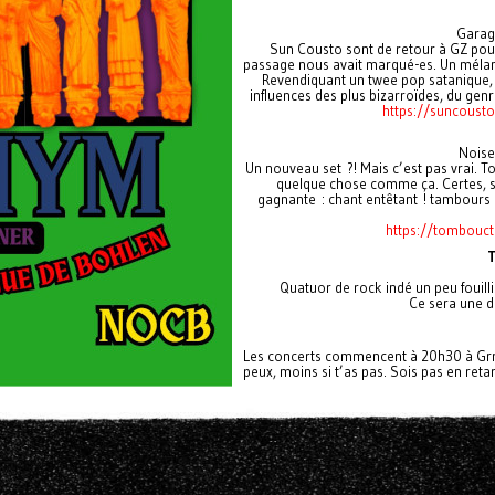
Garag
Sun Cousto sont de retour à GZ pour 
passage nous avait marqué-es. Un mélang
Revendiquant un twee pop satanique, e
influences des plus bizarroïdes, du genr
https://suncoust
Noise
Un nouveau set ?! Mais c’est pas vrai. 
quelque chose comme ça. Certes, si 
gagnante : chant entêtant ! tambours b
https://tombouct
T
Quatuor de rock indé un peu fouilli
Ce sera une dé
Les concerts commencent à 20h30 à Grrr
peux, moins si t’as pas. Sois pas en retar