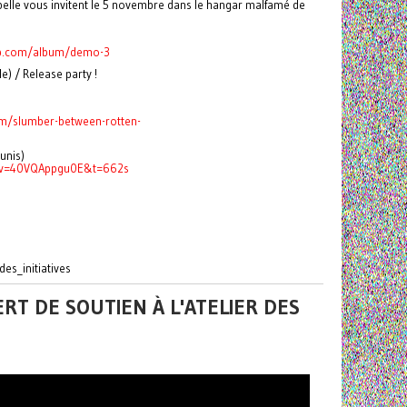
belle vous invitent le 5 novembre dans le hangar malfamé de
amp.com/album/demo-3
le) / Release party !
m/slumber-between-rotten-
unis)
h?v=40VQAppgu0E&t=662s
des_initiatives
RT DE SOUTIEN À L'ATELIER DES