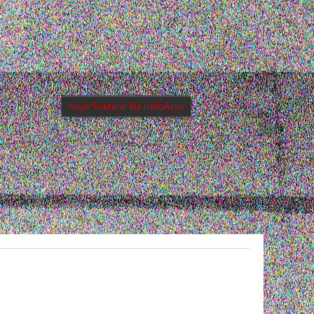
Nous Soutenir Via HelloAsso