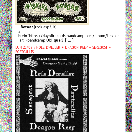
Bezoar
(rock expé, It)
a
href="https://dayoffrecords.bandcamp.com/album/bezoar
-s-t">bandcamp
Oblique S [ ... ]
LUN 21/09 : HOLE DWELLER + DRAGON KEEP + SEREGOST +
PORTCULLIS