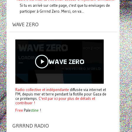
Si tu es arrivé sur cette page, c'est que tu envisages de
participer à Grrrnd Zero. Merci, on va...
WAVE ZERO
Radio collective et indépendante
diffusée via internet et
FM, depuis mer et terre pendant la flotille pour Gaza de
ce printemps.
C'est par ici pour plus de détails et
contribuer !
Free
Pale
stine
!
GRRRND RADIO