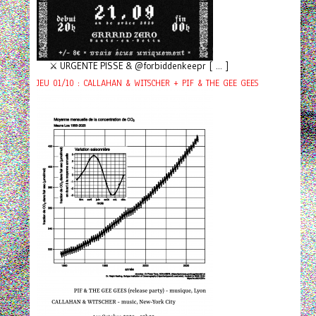
⚔️ URGENTE PISSE & @forbiddenkeepr [ ... ]
JEU 01/10 : CALLAHAN & WITSCHER + PIF & THE GEE GEES