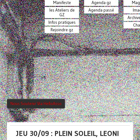
Manifeste
Agenda gz
Mag
les Ateliers de
Agenda passé
Ima
GZ
Archiv
Infos pratiques
Cha
Rejoindre gz
Nous Soutenir Via HelloAsso
JEU 30/09 : PLEIN SOLEIL, LEONI