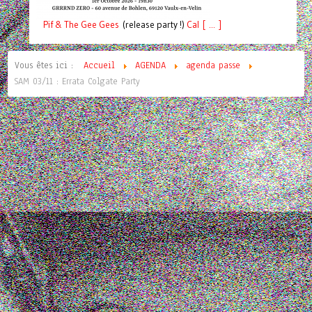
Pif
& The Gee Gees
(release party !)
C
a
l [ ... ]
Vous êtes ici :
Accueil
AGENDA
agenda passe
SAM 03/11 : Errata Colgate Party