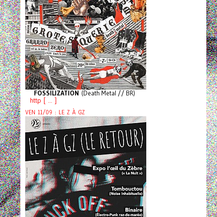
FOSSILIZATION
(Death Metal // BR)
http [ ... ]
VEN 11/09 : LE Z À GZ