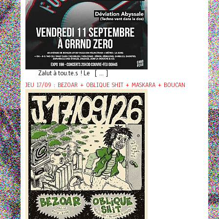
Zalut à tou.te.s ! Le [ ... ]
JEU 17/09 : BEZOAR + OBLIQUE SHIT + MASKARA + BOUCAN