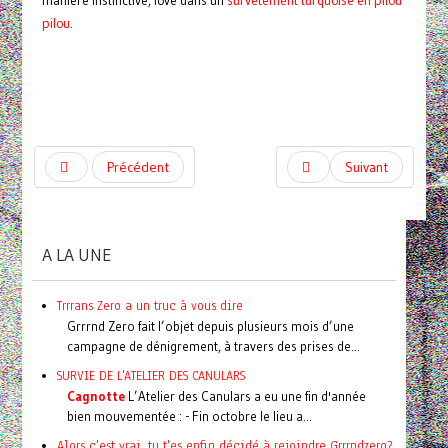
manière instinctive, lové dans un
survêtement turquoise en pilou
pilou
.
Précédent
Suivant
A LA UNE
Trrrans Zero a un truc à vous dire
Grrrnd Zero fait l’objet depuis plusieurs mois d’une
campagne de dénigrement, à travers des prises de...
SURVIE DE L'ATELIER DES CANULARS
Cagnotte
L’Atelier des Canulars a eu une fin d'année
bien mouvementée : - Fin octobre le lieu a...
Alors c'est vrai, tu t'es enfin décidé à rejoindre Grrrndzero?