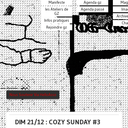
Manifeste
Agenda gz
Mag
les Ateliers de
Agenda passé
Ima
GZ
Archiv
Infos pratiques
Cha
Rejoindre gz
Nous Soutenir Via HelloAsso
DIM 21/12 : COZY SUNDAY #3