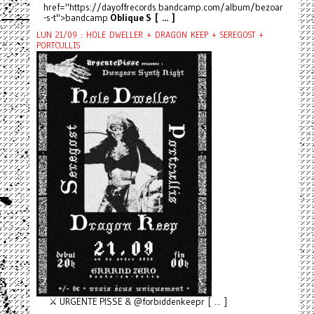
href="https://dayoffrecords.bandcamp.com/album/bezoar
-s-t">bandcamp
Oblique S [ ... ]
LUN 21/09 : HOLE DWELLER + DRAGON KEEP + SEREGOST +
PORTCULLIS
⚔️ URGENTE PISSE & @forbiddenkeepr [ ... ]