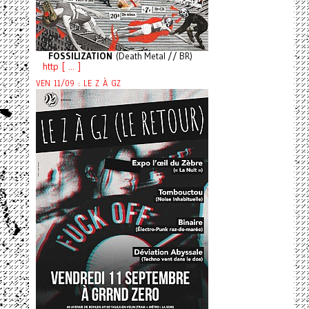
FOSSILIZATION
(Death Metal // BR)
http [ ... ]
VEN 11/09 : LE Z À GZ