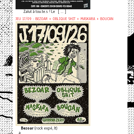
Zalut à tou.te.s ! Le [ ... ]
JEU 17/09 : BEZOAR + OBLIQUE SHIT + MASKARA + BOUCAN
Bezoar
(rock expé, It)
a