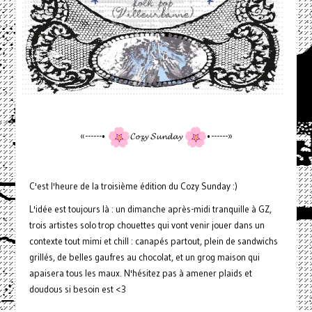
«------•
𝓒𝓸𝔃𝔂 𝓢𝓾𝓷𝓭𝓪𝔂
•------»
C'est l'heure de la troisième édition du Cozy Sunday :)
L'idée est toujours là : un dimanche après-midi tranquille à GZ,
trois artistes solo trop chouettes qui vont venir jouer dans un
contexte tout mimi et chill : canapés partout, plein de sandwichs
grillés, de belles gaufres au chocolat, et un grog maison qui
apaisera tous les maux. N'hésitez pas à amener plaids et
doudous si besoin est <3