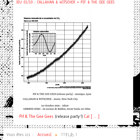
JEU 01/10 : CALLAHAN & WITSCHER + PIF & THE GEE GEES
Pif
& The Gee Gees
(release party !)
C
a
l [ ... ]
Vous êtes ici :
Accueil
777れあｌ