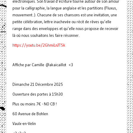
electroniques. Son travail d’écriture tourne autour de son amour
pour la calligraphie, la langue anglaise et les partitions (Fluxus,
mouvement..). Chacune de ses chansons est une invitation, une
petite célébration, lettre inachevée ou récit de rêves qu’elle
range dans des enveloppes et qu’elle nous propose de recevoir
là où nous souhaitons les faire résonner.
https://youtu.be/2GhmiLnJTSk
Affiche par Camille @akaicaillot <3
Dimanche 21 Décembre 2025
Ouverture des portes à 15h30
Plus ou moins 7€ - NO CB !
60 Avenue de Bohlen
Vaulx-en-Velin