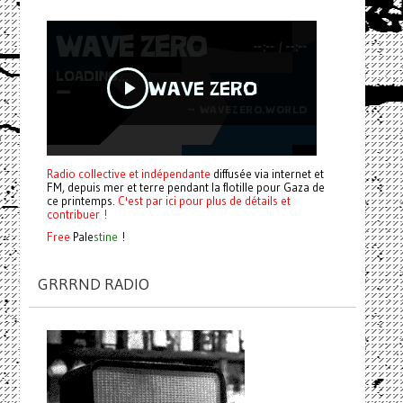
Radio collective et indépendante
diffusée via internet et
FM, depuis mer et terre pendant la flotille pour Gaza de
ce printemps.
C'est par ici pour plus de détails et
contribuer !
Free
Pale
stine
!
GRRRND RADIO