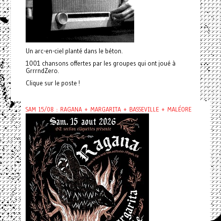
Un arc-en-ciel planté dans le béton.
1001 chansons offertes par les groupes qui ont joué à
GrrrndZero.
Clique sur le poste !
SAM 15/08 : RAGANA + MARGARITA + BASSEVILLE + MALÉORE