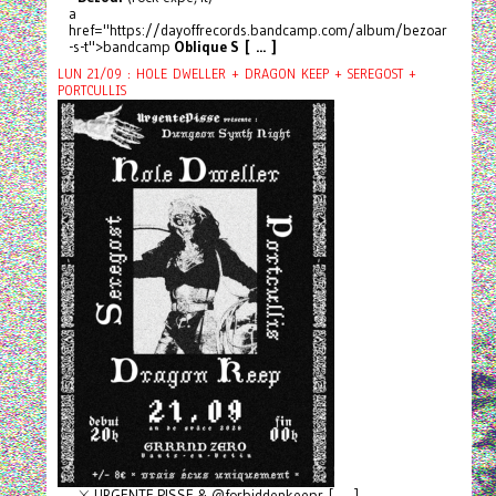
a
href="https://dayoffrecords.bandcamp.com/album/bezoar
-s-t">bandcamp
Oblique S [ ... ]
LUN 21/09 : HOLE DWELLER + DRAGON KEEP + SEREGOST +
PORTCULLIS
⚔️ URGENTE PISSE & @forbiddenkeepr [ ... ]