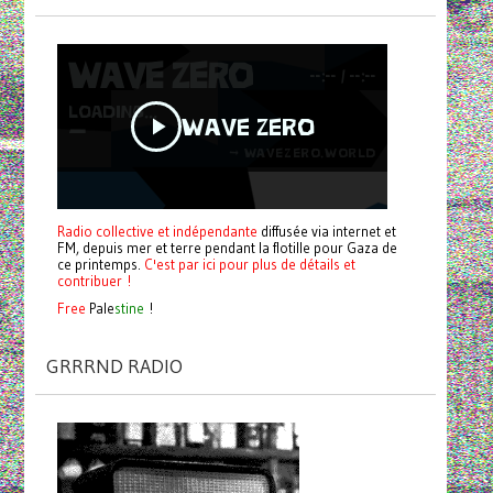
Radio collective et indépendante
diffusée via internet et
FM, depuis mer et terre pendant la flotille pour Gaza de
ce printemps.
C'est par ici pour plus de détails et
contribuer !
Free
Pale
stine
!
GRRRND RADIO