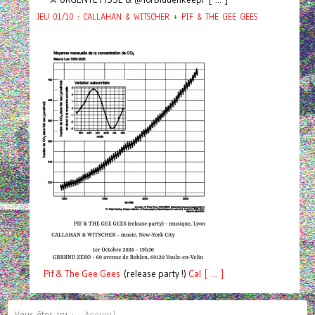
JEU 01/10 : CALLAHAN & WITSCHER + PIF & THE GEE GEES
Pif
& The Gee Gees
(release party !)
C
a
l [ ... ]
Vous êtes ici :
Accueil