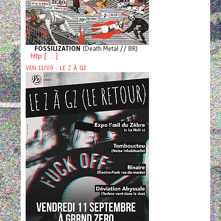
FOSSILIZATION
(Death Metal // BR)
http [ ... ]
VEN 11/09 : LE Z À GZ