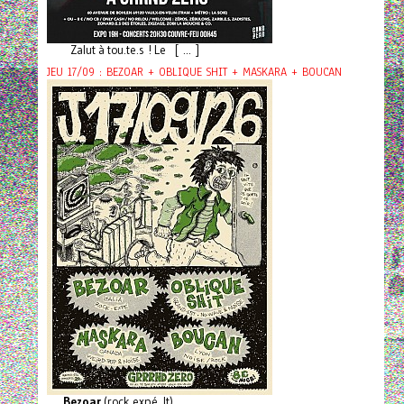
Zalut à tou.te.s ! Le [ ... ]
JEU 17/09 : BEZOAR + OBLIQUE SHIT + MASKARA + BOUCAN
Bezoar
(rock expé, It)