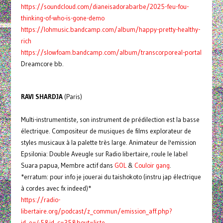
https://soundcloud.com/dianeisadorabarbe/2025-feu-fou-
thinking-of-who-is-gone-demo
https://lohmusic.bandcamp.com/album/happy-pretty-healthy-
rich
https://slowfoam.bandcamp.com/album/transcorporeal-portal
Dreamcore bb.
RAVI SHARDJA
(Paris)
Multi-instrumentiste, son instrument de prédilection est la basse
électrique. Compositeur de musiques de films explorateur de
styles musicaux à la palette très large. Animateur de l'emission
Epsilonia: Double Aveugle sur Radio libertaire, roule le label
Suara papua, Membre actif dans
GOL
&
Couloir gang
.
*erratum: pour info je jouerai du taishokoto (instru jap électrique
à cordes avec fx indeed)*
https://radio-
libertaire.org/podcast/z_commun/emission_aff.php?
id_e=45&id_c=35&bout=liste