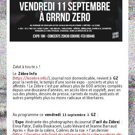
Zalut à tou.te.s !
Le
Zèbre Info
(
https://lezebre.info/
), journal non domesticable, revient à
GZ
pour la rentrée, le temps d’une soirée expo - concerts et plus si
affinités ! Le Zèbre c’est par ailleurs plus de 600 articles compilés
depuis une douzaine d’années, en accès libre et copyleft, avec en
sus des photos, dessins de presse, carnets de route, podcasts et
autres pamphlets plus ou moins radicaux et libertaires.
Au programme ce
vendredi
à
GZ
:
11 septembre
L'
Expo
itinérante des photographes du journal (
l’œil du Zèbre
) :
Enna Pator, Dalila Boukacem, Ludo Viévard et Jeanne Barraud.
Après « Rue de la colère, Colères de la rue » l’an dernier
(
https://lezebre.info/loeil-du-zebre-rue-de-la-colere-coleres-de-