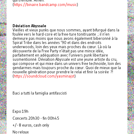
qui tremble. Amen.
(
https://binaire.bandcamp.com/music
)
Déviation Abyssale
Vieilles et vieux punks que nous sommes, ayant bifurqué dans la
foulée vers le hard-core et la free-ture tonitruante ; il n’en
demeure pas moins que nous avons également biberonné à la
Spiral Tribe dans les années ’90 et dans des endroits
underwoods, loin des yeux mais proches du cœur. Là où la
découverte de la Free Party n’était pas une mince idée,
parfaitement en adéquation avec l’univers punk libertaire
susmentionné. Déviation Abyssale est une jeune artiste du cru,
qui compose et qui mixe dans un univers free technoïde, loin des
gendarmes mais toujours proche du cœur. Quoi de mieux que la
nouvelle génération pour prendre le relai et finir la soirée ?!
(
https://soundcloud.com/yasminajst
)
Baci a tutti la famiglia antifascisti
Expo 19h
Concerts 20h30 - fin 00h45
+/- 8 euros, cash only
No reloux