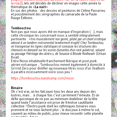
la-rue/
), Iels ont décidés de décliner en images cette année la
thématique de «
La nuit
».
En sus des photos : des dessins et peintures de Céline Passerieu
et possiblement des sérigraphies du camarade de la Poule
Rouge Éditions.
Tombouctou
Non pas que nous ayons été en manque d’inspiration (…), mais
cette chronique les concernant nous a semblé intégralement
pertinente : «
trio musicalement non genré, piloté par un chant erratique
adossé à un tandem instrumental tendrement éruptif. Chez Tombouctou,
on transgresse les lignes stylistiques et concasse les structures des
chansons en dansant sur les scories fumantes d'un rock pulvérisé, saluant
au passage l'héritage des aîné.e.s, de Siouxsie à Blonde Redhead
» (Urban
Boat).
Entre Noise inhabituelle franchement féérique et post punk
aérien volcanique ; Tombouctou revient également à domicile à
Grrrnd Zero pour distiller qq nouveaux titres issus d’un 3ealbum
à paraître incessamment voire sous peu !
https://tombouctou.bandcamp.com/music
Binaire
Ok c’est vrai, on les fait jouer tous les deux ans depuis des
lustres, mais… à chaque fois c’est carrément l’émeute. Et on
défie quiconque de ne pas au minimum dodeliner de la tête
quand toute l’assistance est prise de frénésie sautillante
collective ! Électro punk dont les rythmiques binaires vous
prennent et ne vous lâchent plus ; le duo joue à même le sol,
souvent au milieu de public, pour mieux ressentir cette planète