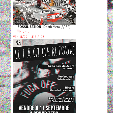
FOSSILIZATION
(Death Metal // BR)
http [ ... ]
VEN 11/09 : LE Z À GZ