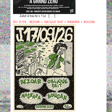
Zalut à tou.te.s ! Le [ ... ]
JEU 17/09 : BEZOAR + OBLIQUE SHIT + MASKARA + BOUCAN