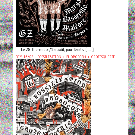
Le 28 Thermidor/15 août, jour férié s [ ... ]
DIM 16/08 : FOSSILIZATION + PHOBOCOSM + GROTESQUERIE