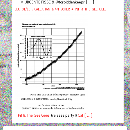
⚔️ URGENTE PISSE & @forbiddenkeepr [ ... ]
JEU 01/10 : CALLAHAN & WITSCHER + PIF & THE GEE GEES
Pif
& The Gee Gees
(release party !)
C
a
l [ ... ]