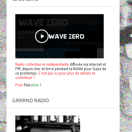
Radio collective et indépendante
diffusée via internet et
FM, depuis mer et terre pendant la flotille pour Gaza de
ce printemps.
C'est par ici pour plus de détails et
contribuer !
Free
Pale
stine
!
GRRRND RADIO