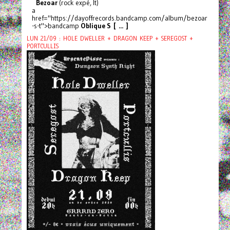
Bezoar
(rock expé, It)
a
href="https://dayoffrecords.bandcamp.com/album/bezoar
-s-t">bandcamp
Oblique S [ ... ]
LUN 21/09 : HOLE DWELLER + DRAGON KEEP + SEREGOST +
PORTCULLIS