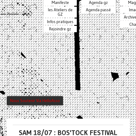
Manifeste
Agenda gz
Mag
les Ateliers de
Agenda passé
Ima
GZ
Archiv
Infos pratiques
Cha
Rejoindre gz
Nous Soutenir Via HelloAsso
SAM 18/07 : BOS'TOCK FESTIVAL