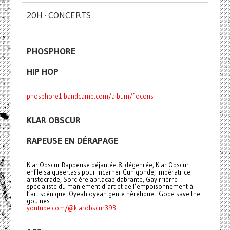
20H · CONCERTS
PHOSPHORE
HIP HOP
phosphore1.bandcamp.com/album/flocons
KLAR OBSCUR
RAPEUSE EN DÉRAPAGE
Klar.Obscur Rappeuse déjantée & dégenrée, Klar Obscur
enfile sa queer.ass pour incarner Cunigonde, Impératrice
aristocrade, Sorcière abr.acab.dabrante, Gay.rrièrre
spécialiste du maniement d’art et de l’empoisonnement à
l’art.scénique. Oyeah oyeah gente hérétique : Gode save the
gouines !
youtube.com/@klarobscur393