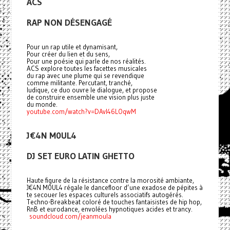
ACS
RAP NON DÉSENGAGÉ
Pour un rap utile et dynamisant,
Pour créer du lien et du sens,
Pour une poésie qui parle de nos réalités.
ACS explore toutes les facettes musicales
du rap avec une plume qui se revendique
comme militante. Percutant, tranché,
ludique, ce duo ouvre le dialogue, et propose
de construire ensemble une vision plus juste
du monde.
youtube.com/watch?v=DAvI46LOqwM
J€4N M0UL4
DJ SET EURO LATIN GHETTO
Haute figure de la résistance contre la morosité ambiante,
J€4N M0UL4 régale le dancefloor d’une exadose de pépites à
te secouer les espaces culturels associatifs autogérés.
Techno-Breakbeat coloré de touches fantaisistes de hip hop,
RnB et eurodance, envolées hypnotiques acides et trancy.
soundcloud.com/jeanmoula