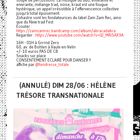
soupe de percussions. La musique du duo, entêtante et
enivrante, mélange trad, noise, kraut est une fougue
hystérique, un appel irrésistible à l’effervescence collective
jusqu'à total épuisement.
Zohastre sont les fondateurices du label Zam Zam Rec, ainsi
que du New trad Fest
Ecouter :
https://zamzamrec.bandcamp.com/album/abracadabra
Regarder :
https://www.youtube.com/watch?v=QJ_MRiSAX9A
16H - 01H à Grrrnd Zero
60, av. de Bohlen à Vaulx-en-Velin
+/- 10 euros PAS DE CB
Snacks sur place
CONSENTEMENT ECLAIRÉ POUR DANSER !!
affiche par
@tendresse_totale
(ANNULÉ) DIM 28/06 : HÉLÈNE
TRÉSORE TRANSNATIONALE