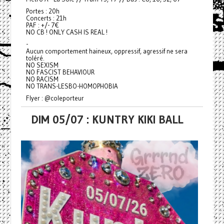
Portes : 20h
Concerts : 21h
PAF : +/- 7€
NO CB ! ONLY CASH IS REAL !
-
Aucun comportement haineux, oppressif, agressif ne sera
toléré.
NO SEXISM
NO FASCIST BEHAVIOUR
NO RACISM
NO TRANS-LESBO-HOMOPHOBIA
Flyer : @coleporteur
DIM 05/07 : KUNTRY KIKI BALL