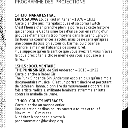
PROGRAMME DES PROJECTIONS
14H30 : NANAR ESTIVAL
EAUX SAUVAGES
, de Paul W. Kener – 1978 – 1h32
Carte blanche aux Intergalactiques et sa comu Twitch
C’est l’heure d’en prendre plein la poire avec cette histoire
qui dénonce le Capitalisme lors d’un séjour en rafting d’un
groupes d’américains trop moyens dans le Grand Canyon.
Un tueur va commencer à roder, mais ce ne sera qu’après
une bonne discussion autour du karma, ou d’oser se
prendre la main en l’absence de soeur. Bref.
« Je suppose qu’en faisant ce que vous avez fait, vous n’avez
fait que précipiter la chose même qui vous a poussé à le
faire… »
15H15 : DOCUMENTAIRE
THE PUNK SINGER
, de Sini Anderson – 2013 – 1h22
Carte blanche à Rebel Girl
The Punk Singer de Sini Anderson est bien plus qu’un simple
documentaire musical. C’est un portrait sincère et percutant
de Kathleen Hanna, pionnière du mouvement riot grrrl, à la
fois artiste radicale, militante féministe et femme en lutte
contre la maladie de Lyme.
17H00 : COURTS METRAGES
Carte blanche au monde entier
Une sélection de films courts ouvert à toutes et tous !
Maximum : 10 minutes.
N’hésitez à proposer le votre à
programmation@boskop.org