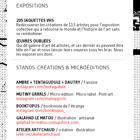
EXPOSITIONS
205 JAQUETTES VHS
Redécouvrez les créations de 113 artistes pour l’expostion
collective qui a retourné le monde et l’histoire de l’art sans
se rembobiner.
ŒUVRES OUBLIÉES
Qui dit galerie d’art dit artistes, et ces dernièr·es peuvent être
tête en l’air et nous laisser leurs oeuvres sous les bras. Nous
les exposerons donc.
STANDS CRÉATIONS & MICROÉDITIONS
AMBRE « TENTAGUDULE » DAUTRY
/ Fanzine
instagram.com/tentagudule
MUTINY GRRRLS
/ Micro-édition · Micro-label · Print-art
instagram.com/mutinygrrrls
BOOKTOPUS
/ bookiniste de l’étrange
instagram.com/booktopus_
GALAHAD LE MATOU
/ illustration · artisanat
galahad-le-matou.sumupstore.com
ATELIER ARTI’CHAUD
/ création · illustration
linktr.ee/atelierartichaud