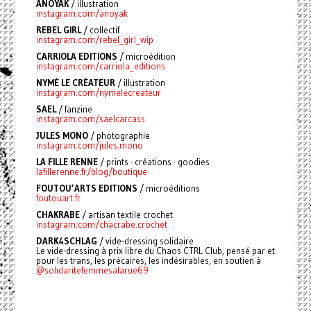
ANOYAK
/ illustration
instagram.com/anoyak
REBEL GIRL
/ collectif
instagram.com/rebel_girl_wip
CARRIOLA EDITIONS
/ microédition
instagram.com/carriola_editions
NYMÉ LE CRÉATEUR
/ illustration
instagram.com/nymelecreateur
SAEL
/ fanzine
instagram.com/saelcarcass
JULES MONO
/ photographie
instagram.com/jules.mono
LA FILLE RENNE
/ prints · créations · goodies
lafillerenne.fr/blog/boutique
FOUTOU’ARTS EDITIONS
/ microéditions
foutouart.fr
CHAKRABE
/
artisan textile crochet
instagram.com/chacrabe.crochet
DARK4SCHLAG
/ vide-dressing solidaire
Le vide-dressing à prix libre du Chaos CTRL Club, pensé par et
pour les trans, les précaires, les indésirables, en soutien à
@solidaritefemmesalarue69