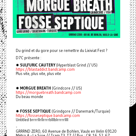
Du grind et du gore pour se remettre du Lixiviat Fest ?
D7C présente :
✹
SULFURIC CAUTERY
(Hyperblast Grind // US)
https://blastaddict.bandcamp.com
Plus vite, plus vite, plus vite
✹
MORGUE BREATH
(Grindcore // US)
https://morguebreath.bandcamp.com
Du beau monde
✹
FOSSE SEPTIQUE
(Grindgore // Danemark/Turquie)
https://fosseseptique.bandcamp.com
Untitled brrrrllrllrrrrblllblrrrrrllll
-
GRRRND ZERO, 60 Avenue de Bohlen, Vaulx en Velin 69120
Métro A - La Soie // Tram T3, T7 // Bus : C8, 16, 52, 67