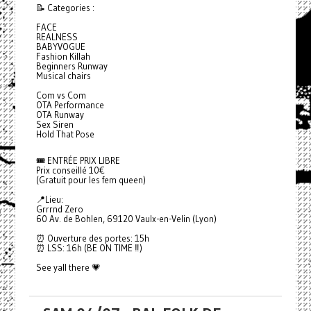
📝 Categories :
FACE
REALNESS
BABYVOGUE
Fashion Killah
Beginners Runway
Musical chairs
Com vs Com
OTA Performance
OTA Runway
Sex Siren
Hold That Pose
🎟️ ENTRÉE PRIX LIBRE
Prix conseillé 10€
(Gratuit pour les fem queen)
📍Lieu:
Grrrnd Zero
60 Av. de Bohlen, 69120 Vaulx-en-Velin (Lyon)
⏰ Ouverture des portes: 15h
⏰ LSS: 16h (BE ON TIME ‼️)
See yall there 💗