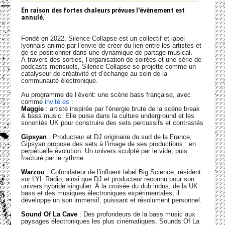
En raison des fortes chaleurs prévues l'évènement est
annulé.
Fondé en 2022, Silence Collapse est un collectif et label
lyonnais animé par l’envie de créer du lien entre les artistes et
de se positionner dans une dynamique de partage musical.
À travers des sorties, l’organisation de soirées et une série de
podcasts mensuels, Silence Collapse se projette comme un
catalyseur de créativité et d’échange au sein de la
communauté électronique.
Au programme de l’évent: une scène bass française, avec
comme
invité.es
:
Maggie
: artiste inspirée par l’énergie brute de la scène break
& bass music. Elle puise dans la culture underground et les
sonorités UK pour construire des sets percussifs et contrastés
Gipsyan
: Producteur et DJ originaire du sud de la France,
Gipsyan propose des sets à l’image de ses productions : en
perpétuelle évolution. Un univers sculpté par le vide, puis
fracturé par le rythme.
Warzou
: Cofondateur de l’influent label Big Science, résident
sur LYL Radio, ainsi que DJ et producteur reconnu pour son
univers hybride singulier. À la croisée du dub indus, de la UK
bass et des musiques électroniques expérimentales, il
développe un son immersif, puissant et résolument personnel.
Sound Of La Cave
: Des profondeurs de la bass music aux
paysages électroniques les plus cinématiques, Sounds Of La