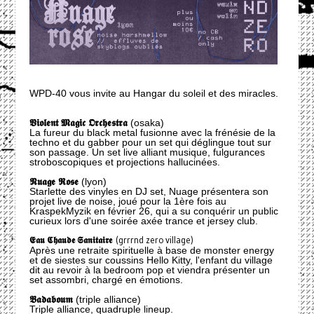
WPD-40 vous invite au Hangar du soleil et des miracles.
𝖁𝖎𝖔𝖑𝖊𝖓𝖙 𝕸𝖆𝖌𝖎𝖈 𝕺𝖗𝖈𝖍𝖊𝖘𝖙𝖗𝖆
(osaka)
La fureur du black metal fusionne avec la frénésie de la
techno et du gabber pour un set qui déglingue tout sur
son passage. Un set live alliant musique, fulgurances
stroboscopiques et projections hallucinées.
𝕹𝖚𝖆𝖌𝖊 𝕽𝖔𝖘𝖊
(lyon)
Starlette des vinyles en DJ set, Nuage présentera son
projet live de noise, joué pour la 1ère fois au
KraspekMyzik en février 26, qui a su conquérir un public
curieux lors d'une soirée axée trance et jersey club.
𝕰𝖆𝖚 𝕮𝖍𝖆𝖚𝖉𝖊 𝕾𝖆𝖓𝖎𝖙𝖆𝖎𝖗𝖊
(grrrnd zero village)
Après une retraite spirituelle à base de monster energy
et de siestes sur coussins Hello Kitty, l'enfant du village
dit au revoir à la bedroom pop et viendra présenter un
set assombri, chargé en émotions.
𝕭𝖆𝖉𝖆𝖇𝖔𝖚𝖒
(triple alliance)
Triple alliance, quadruple lineup.