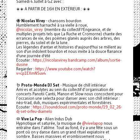
Samedi 4 Juillet à GZ avec :
☀️☀️ A PARTIR DE 16H EN EXTÉRIEUR : ☀️☀️
🐝
Nicolas Virey
- chansons bourdon
Humblement harnaché à sa vielle à roue,
@nicolas_virey
(membre du collectif l'Engeance, et de
multiples projets tels que La Ruche et Cromorne) chante des
errances de vie, des poèmes glanés auprès des arbres, des
pierres, du soleil et de la lune.
Les légendes d'antan et histoires d'aujourd'hui se mêlent au
son d'un indolent bourdon et nous invite à la douce flanance
d'une journée d'été
Ecouter :
https://nicolasvirey.bandcamp.com/album/sortie-
dusine
Regarder :
https://www.youtube.com/watch?
v=cp1EXmNSuv4
🪱
Proto-Monde DJ Set
- Musique de chill intérieur
Ami·es et acolytes au sein du collectif d’organisation de
concerts Panotii Cantii, Manon et Slow nous concoctent pour
l’occasion une selecta pour danser avec son chill intérieur :
néo-trad, dub, musiques expérimentales et forestières.
Ecouter :
https://soundcloud.com/proto-monde/19_02_26-
dj-set-orfeu-diamelo
🦠
Vive La Pop
- Alien Indus Dub
Hypnotique et saturée, la musique de
@vivelapop
nous
entraîne dans l’abîme. Tout au fond, il y a une fête sous un
pont où on y danse dans un grand rituel expiatoire et
sombre. Basses massives et vrombissement nous