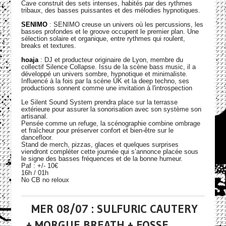
Cave construit des sets intenses, habités par des rythmes
tribaux, des basses puissantes et des mélodies hypnotiques.
SENIMO
: SENIMO creuse un univers où les percussions, les
basses profondes et le groove occupent le premier plan. Une
sélection solaire et organique, entre rythmes qui roulent,
breaks et textures.
hoaja
: DJ et producteur originaire de Lyon, membre du
collectif Silence Collapse. Issu de la scène bass music, il a
développé un univers sombre, hypnotique et minimaliste.
Influencé à la fois par la scène UK et la deep techno, ses
productions sonnent comme une invitation à l'introspection
Le Silent Sound System prendra place sur la terrasse
extérieure pour assurer la sonorisation avec son système son
artisanal.
Pensée comme un refuge, la scénographie combine ombrage
et fraîcheur pour préserver confort et bien-être sur le
dancefloor.
Stand de merch, pizzas, glaces et quelques surprises
viendront compléter cette journée qui s’annonce placée sous
le signe des basses fréquences et de la bonne humeur.
Paf : +/- 10€
16h / 01h
No CB no reloux
MER 08/07 : SULFURIC CAUTERY
+ MORGUE BREATH + FOSSE