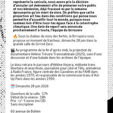
représente la canicule, nous avons pris la décision
d'annuler cet évènement afin de préserver notre public
et nos bénévoles, déjà fracassé-es par la semaine
éprouvante qu'on vient de vivre. On préfère que cette
projection ait lieu dans des conditions qui puisse nous
permettre d'accueillir tout le monde, puisque nous
sommes loin d'être tous-tes égaux face à la catastrophe
climatique. Une date de report sera annoncée
prochainement! à toute, l'équipe du brrrazero
Sous la chaleur du mois des fiertés, le Brrrazero vous
propose un moment de fraicheur, dimanche 28 juin dans la
grande salle de Grrrnd Zero.
Au programme de la fin d’après midi, la projection du
documentaire Hélène Trésore Transnationale (2025), suivi d’une
discussion et d’une balade dans les archives de l’époque.
Le docu retrace le parcours d'Hélène Hazera, militante trans
libertaire et anarchiste, journaliste pour Libé et Têtu, animatrice
à Radio France, figure centrale des Gazolines et du FAHR dans
les années 1970, et responsable de la commission trans d’Act-
Up Paris dans les années 1990.
Dimanche 28 juin 2026
Ouverture de la salle : 17h
Début de la séance : 18h
Prix : +/- 5 euros (no CB)
Sans inscription
60 avenue de Bohlen