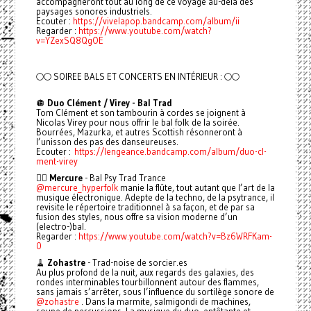
accompagneront tout au long de ce voyage au-delà des
paysages sonores industriels.
Ecouter :
https://vivelapop.bandcamp.com/album/ii
Regarder :
https://www.youtube.com/watch?
v=YZexSQ8QgOE
🌕🌕 SOIREE BALS ET CONCERTS EN INTÉRIEUR : 🌕🌕
🪩
Duo Clément / Virey - Bal Trad
Tom Clément et son tambourin à cordes se joignent à
Nicolas Virey pour nous offrir le bal folk de la soirée.
Bourrées, Mazurka, et autres Scottish résonneront à
l’unisson des pas des danseureuses.
Ecouter :
https://lengeance.bandcamp.com/album/duo-cl-
ment-virey
🧚‍♂️
Mercure
- Bal Psy Trad Trance
@mercure_hyperfolk
manie la flûte, tout autant que l’art de la
musique électronique. Adepte de la techno, de la psytrance, il
revisite le répertoire traditionnel à sa façon, et de par sa
fusion des styles, nous offre sa vision moderne d’un
(electro-)bal.
Regarder :
https://www.youtube.com/watch?v=Bz6WRFKam-
0
🧹
Zohastre
- Trad-noise de sorcier.es
Au plus profond de la nuit, aux regards des galaxies, des
rondes interminables tourbillonnent autour des flammes,
sans jamais s’arrêter, sous l’influence du sortilège sonore de
@zohastre
. Dans la marmite, salmigondi de machines,