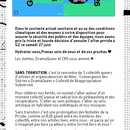
Dans le contexte actuel sanitaire et au vu des conditions
climatiques et des moyens à notre disposition pour
assurer la sécurité des publics et des équipes, nous avons
pris la triste et lourde décision d’annuler l’after prrride à
GZ ce samedi 27 juin.
Hydratez-vous,Prenez soin de vous et de vos proches 💗
Les slut•tes, DramaQueer et CRS vous aiment 🌟
SANS TRANSITION
, c’est la rencontre de 3 collectifs queers
d’artistes et organisateurices de fêtes : Convergence des
Slut·tes x DramaQueer x Collectif de Réappropriation
Subversive.
Pour célébrer nos fiertés, on voulait s’allier autour d’un
moment collectif, joyeux et radical loin du pinkwashing et des
récupérations. S’allier au sens politique, s’allier au sens
artistique en hybridant nos esthétiques et nos musiques.
Sans transition c’est une prolongation des festivités de la
Prrride, comme un B2B géant entre les membres des
collectifs, entre nos artistes lives, entre nous - et parce qu’on
n’imaginait pas faire ça ailleurs, entre Grrrnd Zero et vous !