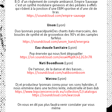
B.O. d’un règlement de compte ambiancé, Empire Sauvage
c’est un synthè modulaire genevois et des pédales à effets
qui rôdent à la jonction d’une EBM sportive et d’une clé de
bras.
https://soundcloud.com/empire-sauvage
Unom
(Lyon)
Duo lyonnais popacidpunkDes chants italo-marocains, des
boucles de synthé et de groovebox des 90's et des samples
farfelus
https://soundcloud.com/unom_band/energeia
Eau chaude Sanitaire
(Lyon)
Pop énervée qui nous font dégoupiller
https://on.soundcloud.com/eoa4MqdXc412G3ri7R
Nati BoomBoom
(Lyon)
De l'amour, de la danse et des basses...
https://soundcloud.com/natiboomboom
Warzou
(Lyon)
Dj et producteur lyonnais connu pour ses sons hybrides, il
nous emmène dans une techno lente, industrielle et bien dub
https://www.bigsciencerecords.eu/collection/1/catalogus
https://soundcloud.com/warzouk
On vous en dit pas plus faudra venir constater par vous
même