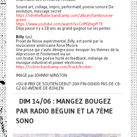
Sound art, collage, impro, performatif, poesie sonore De-
evolution, message secret
https://idmtheftable.bandcamp.com/album/tambourine-
green
https://www.youtube.com/watch?v=CoMQhvpPrTE
Déja passé il y a 18 ans au grand guignol sur les pentes .
B
illy
(us):
Projet de Noise expérimental, Billy, est porté par la
musicienne américaine Rose Moore.
Une prose qui s'auto dénigre pour évoquer les thèmes de la
dépression et l'isolement via un
son brutal. Une poésie hurlé en feedback, mélange de
musique industriel et power electronics.
https://ccbrm.bandcamp.com/track/broken
IMAGE par JOHNNY-WINSTON
+OU-8-PRIX DE SOUTIEN-DEBUT-20H-FIN-00H00-PAS-DE-CB-
GZ-60-AVENUE-DE-BOHLEN
DIM 14/06 : MANGEZ BOUGEZ
PAR RADIO BÉGUIN ET LA 7ÈME
SONO