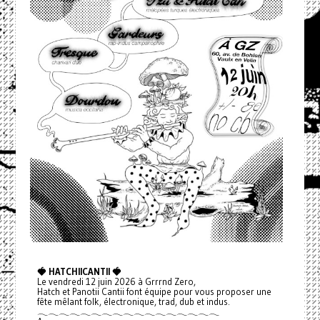
🍓 HATCHIICANTII 🍓
Le vendredi 12 juin 2026 à Grrrnd Zero,
Hatch et Panotii Cantii font équipe pour vous proposer une
fête mêlant folk, électronique, trad, dub et indus.
𓂃𓂃𓂃𓂃𓂃𓂃𓂃𓂃𓂃𓂃𓂃𓂃𓂃𓂃𓂃𓂃𓂃