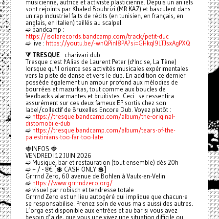
musicienne, autrice et activiste plasticienne. Depuis un an iels
sont rejoints par Khaled Bouhrizi (MR KAZ) et basculent dans
un rap industriel faits de récits (en tunisien, en français, en
anglais, en italien) taillés au scalpel.
➫ bandcamp :
https://isolarecords.bandcamp.com/track/petit-duc
➫ live :
https://youtu.be/-wnQPinl8PA?si=GHkql9LTJsxAgPXQ
⧩ TRESQUE
- charivari dub
Tresque c'est l'Alias de Laurent Peter (d'Incise, La Tène)
lorsque qu'il oriente ses activités musicales expérimentales
vers la piste de danse et vers le dub. En addition ce dernier
possède également un amour profond aux mélodies de
bourrées et mazurkas, tout comme aux boucles de
feedbacks alarmantes et bruitistes. Ceci se ressentira
assurément sur ces deux fameux EP sortis chez son
label/collectif de Bruxelles Encore Dub. Voyez plutôt :
➫
https://tresque.bandcamp.com/album/the-original-
distomobile-dub
➫
https://tresque.bandcamp.com/album/tears-of-the-
palestinians-too-far-too-late
🍓INFOS 🍓
VENDREDI 12 JUIN 2026
➫ Musique, bar et restauration (tout ensemble) dès 20h
➫ + / - 8€ [💲 CASH ONLY 💲]
Grrrnd Zero, 60 avenue de Bohlen à Vaulx-en-Velin
➫
https://www.grrrndzero.org/
➫ visuel par robisch et tendresse totale
Grrrnd Zero est un lieu autogéré qui implique que chacun-e
se responsabilise. Prenez soin de vous mais aussi des autres.
L’orga est disponible aux entrées et au bar si vous avez
besoin d’aide, que vous une vivez une situation difficile ou