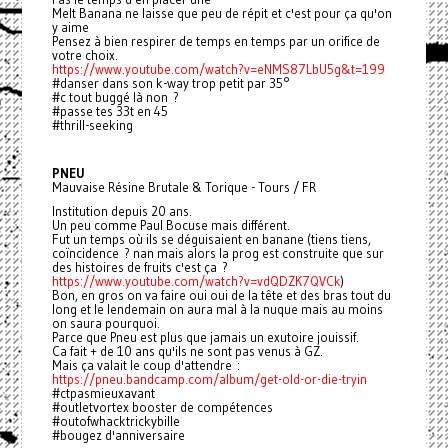
Melt Banana ne laisse que peu de répit et c'est pour ça qu'on
y aime
Pensez à bien respirer de temps en temps par un orifice de
votre choix.
https://www.youtube.com/watch?v=eNMS87LbU5g&t=199
#danser dans son k-way trop petit par 35°
#c tout buggé là non ?
#passe tes 33t en 45
#thrill-seeking
PNEU
Mauvaise Résine Brutale & Torique - Tours / FR
Institution depuis 20 ans.
Un peu comme Paul Bocuse mais différent.
Fut un temps où ils se déguisaient en banane (tiens tiens,
coïncidence ? nan mais alors la prog est construite que sur
des histoires de fruits c'est ça ?
https://www.youtube.com/watch?v=vdQDZK7QVCk
)
Bon, en gros on va faire oui oui de la tête et des bras tout du
long et le lendemain on aura mal à la nuque mais au moins
on saura pourquoi.
Parce que Pneu est plus que jamais un exutoire jouissif.
Ca fait + de 10 ans qu'ils ne sont pas venus à GZ.
Mais ça valait le coup d'attendre :
https://pneu.bandcamp.com/album/get-old-or-die-tryin
#ctpasmieuxavant
#outletvortex booster de compétences
#outofwhacktrickybille
#bougez d'anniversaire