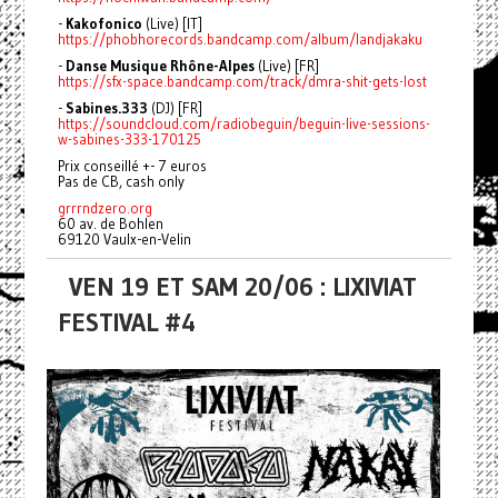
-
Kakofonico
(Live) [IT]
https://phobhorecords.bandcamp.com/album/landjakaku
-
Danse Musique Rhône-Alpes
(Live) [FR]
https://sfx-space.bandcamp.com/track/dmra-shit-gets-lost
-
Sabines.333
(DJ) [FR]
https://soundcloud.com/radiobeguin/beguin-live-sessions-
w-sabines-333-170125
Prix conseillé +- 7 euros
Pas de CB, cash only
grrrndzero.org
60 av. de Bohlen
69120 Vaulx-en-Velin
VEN 19 ET SAM 20/06 : LIXIVIAT
FESTIVAL #4