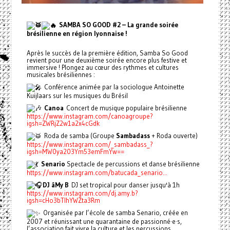
SAMBA SO GOOD #2 – La grande soirée
brésilienne en région lyonnaise !
Après le succès de la première édition, Samba So Good
revient pour une deuxième soirée encore plus festive et
immersive ! Plongez au cœur des rythmes et cultures
musicales brésiliennes :
Conférence animée par la sociologue Antoinette
Kuijlaars sur les musiques du Brésil
Canoa
Concert de musique populaire brésilienne
https://www.instagram.com/canoagroupe?
igsh=ZWRjZ2w1a2x4cGdk
Roda de samba (Groupe
Sambadass
+ Roda ouverte)
https://www.instagram.com/_sambadass_?
igsh=MW0ya203Ym53emFmYw==
Senario
Spectacle de percussions et danse brésilienne
https://www.instagram.com/batucada_senario...
DJ âMy B
DJ set tropical pour danser jusqu'à 1h
https://www.instagram.com/dj.amy.b?
igsh=cHo3bTlhYWZta3Rm
Organisée par l’école de samba Senario, créée en
2007 et réunissant une quarantaine de passionné·e·s,
l’association fait vivre la culture et les percussions