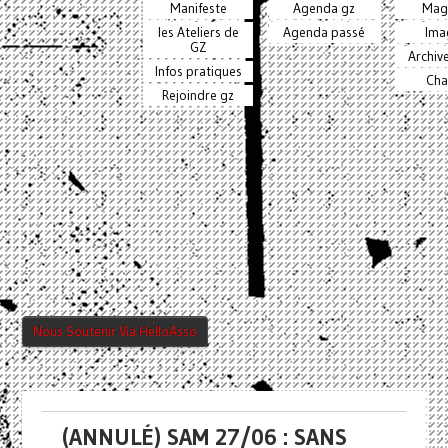
Manifeste
Agenda gz
Mag
les Ateliers de
Agenda passé
Ima
GZ
Archiv
Infos pratiques
Cha
Rejoindre gz
Nous Soutenir Via HelloAsso
(ANNULÉ) SAM 27/06 : SANS