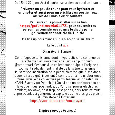
De 15h à 22h, on s'est dit qu'on sera bien au bord de l'eau ...
Prévoyez un peu de thune pour vous hydrater et
grignoter et aussi pour un prix libre en soutien aux
amixes de Tunisie emprisonnéxs
D'ailleurs vous pouvez aller sur ce lien
https://gofund.me/e6a611721
pour soutenir ces
personnes considérées comme le diable par le
gouvernement horrible de Tunisie
Une line up gourmande sur le blacknoise au lithium
Là le point
gps
Omar Ayari
(Tunisie )
Centrifugeuse tunisienne dont l’hyperactivisme continue de
surcharger les souterrains de Tunis en plutonium,
@omarayari c’est aussi un épileptique poulpe à l’origine du
tournant radicalement nihiliste de la scène tunisienne.
Puisant son inspiration de la pègre électronique russe dans
laquelle il a baigné, il devient à son retour la main laborieuse
d’une kyrielle de collectives parmi lesquelles on retrouve
XPAM, Slavery ou Detach (...) On lui doit un bon morceau de
la vague indus, post-indus, EBM, noise, power electronic,
ambient, no wave, post-trap, post-phonk, dark tous azimuts
et post-punk qui gangrène la capitale pour le plus gros plaisir
du ministère de l’intérieur.
https://soundcloud.com/omar-ayari-1
Empire sauvage
(Genève)