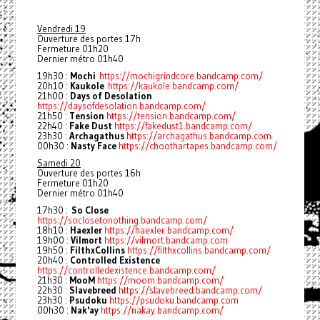
Vendredi 19
Ouverture des portes 17h
Fermeture 01h20
Dernier métro 01h40
19h30 :
Mochi
https://mochigrindcore.bandcamp.com/
20h10 :
Kaukole
https://kaukole.bandcamp.com/
21h00 :
Days of Desolation
https://daysofdesolation.bandcamp.com/
21h50 :
Tension
https://tension.bandcamp.com/
22h40 :
Fake Dust
https://fakedust1.bandcamp.com/
23h30 :
Archagathus
https://archagathus.bandcamp.com
00h30 :
Nasty Face
https://choothartapes.bandcamp.com/
Samedi 20
Ouverture des portes 16h
Fermeture 01h20
Dernier métro 01h40
17h30 :
So Close
https://soclosetonothing.bandcamp.com/
18h10 :
Haexler
https://haexler.bandcamp.com/
19h00 :
Vilmort
https://vilmort.bandcamp.com
19h50 :
FilthxCollins
https://filthxcollins.bandcamp.com/
20h40 :
Controlled Existence
https://controlledexistence.bandcamp.com/
21h30 :
MooM
https://moom.bandcamp.com/
22h30 :
Slavebreed
https://slavebreed.bandcamp.com/
23h30 :
Psudoku
https://psudoku.bandcamp.com
00h30 :
Nak'ay
https://nakay.bandcamp.com/