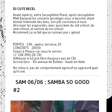
DJ CUTE RECEL
Avant (apéro), entre (acouphène Pneu), après (acouphène
Melt Banana) les concerts (protégez vous si besoin), étant
donné l'intensité des lives, son job consistera à nous
décrisper les esgourdes, avec aussi bien du old school, du
new school, et surtout du no school.
#comment ça se fait que je connais pas c génial
PORTES : 19h - apéro, terrasse, DJ
CONCERTS : 20h30
Soyez à l'heure car nous le serons.
+/- 10€ (PAS DE CB)
Adhésion à GZ prix libre (toujours pas de CB)
Grrrnd Zero : 60 avenue de Bohlen - Vaulx-en-Velin
No relou-e, pas de comportement agressif ou oppressif quel
qu'il soit.
SAM 06/06 : SAMBA SO GOOD
#2