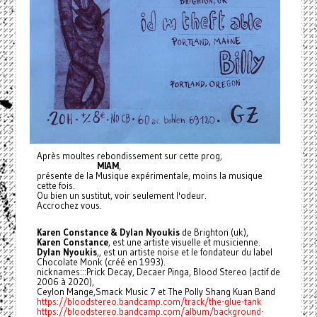
Après moultes rebondissement sur cette prog,
MIAM
,
présente de la Musique expérimentale, moins la musique
cette fois.
Ou bien un sustitut, voir seulement l'odeur.
Accrochez vous.
Karen Constance & Dylan Nyoukis
de Brighton (uk),
Karen Constance
, est une artiste visuelle et musicienne.
Dylan Nyoukis
,, est un artiste noise et le fondateur du label
Chocolate Monk (créé en 1993).
nicknames:::Prick Decay, Decaer Pinga, Blood Stereo (actif de
2006 à 2020),
Ceylon Mange,Smack Music 7 et The Polly Shang Kuan Band
https://bloodstereo.bandcamp.com/track/the-glue-tank
https://bloodstereo.bandcamp.com/album/background-