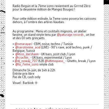
Radio Beguin et la 7ème sono reviennent au Grrrnd Zéro
pour la deuxième édition de Mangez Bougez !
Pour cette édition estivale, la 7eme sono posera les caissons
dehors, à l’ombre des arbres Vaudais.
Au programme : Menu et cocktails mignons, un atelier
fanzine, un stand vinyle tenu par
@paturage.records
, un live
et des DJ sets grinçants.
•⁠
@omarayari
- EBM, noise, techno / Tunisie
•⁠ ⁠⁠
@serotonine_acid
(LIVE) - 90’s rave, acid techno, punk /
Belgique, Suisse
•⁠ ⁠⁠⁠
@itsss_darshann
- UK bass, post club / Lyon
•⁠ ⁠⁠
@crachin_
- UK bass, experimental / Lyon
•⁠
@dj_noway_707
B2B
@ultimopaso_
- Ghetto, break / Lyon
•⁠ ⁠
@la_7eme_sono
vinyle club
Dimanche 14 juin, de 14h à 22h
Entrée prix libre
Pas de CB, cash only
Visuel : Barbiok 🌞