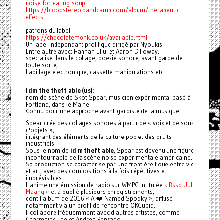
noise-for-eating-soup
https://bloodstereo.bandcamp.com/album/therapeutic-
effects
patrons du label:
https://chocolatemonk.co.uk/available.html
Un label indépendant prolifique dirigé par Nyoukis.
Entre autre avec: Hannah Ellul et Aaron Dilloway.
specialise dans le collage, poesie sonore, avant garde de
toute sorte,
babillage electronique, cassette manipulations etc.
I dm the theft able (us):
nom de scène de Skot Spear, musicien expérimental basé à
Portland, dans le Maine.
Connu pour une approche avant-gardiste de la musique.
Spear crée des collages sonores à partir de « voix et de sons
d'objets »,
intégrant des éléments de la culture pop et des bruits
industriels.
Sous le nom de
id m theft able
, Spear est devenu une figure
incontournable de la scène noise expérimentale américaine.
Sa production se caractérise par une frontière floue entre vie
et art, avec des compositions à la fois répétitives et
imprévisibles.
Il anime une émission de radio sur WMPG intitulée «
Rssd Uul
Maang
» et a publié plusieurs enregistrements,
dont l'album de 2016 « A ❤️ Named Spooky », diffusé
notamment via un profil de rencontre OKCupid.
Il collabore fréquemment avec d'autres artistes, comme
Charmaine Lee et Andrea Pensado.