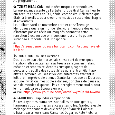
Au programme :
✿ TZII ET HILAL CAN
- mélopées turques électroniques
La voix incandescente de l’artiste Turque Hilal Can se heurte
aux textures brutes de Tzii, génial compositeur électronique
établi à Bruxelles, pour créer une musique suspendue, fragile
et envoûtante.
Leur album sorti en novembre dernier chez Teenage
Menopause ouvre un monde fêlé, vibrant encore des échos
d’instants passés réels ou imaginés donnant à cette
narration électronique onirique, une rassurante patine
surannée aux couleurs du Bosphore.
➫
https://teenagemenopause.bandcamp.com/album/hayalet-
k-r-klar
𓅩 DOURDOU
- musica occitana
Dourdou est un trio marseillais s’inspirant de musiques
traditionnelles occitanes revisitées à sa façon, en mêlant
création et répertoire. Accords rustiques, ragots de
percussion, souffle des voix et fifres qui s’entremêlent aux
effets électroniques; ses inflexions entêtantes exaltent le
folklore. Imprévisible et envoûtante, la musique de Dourdou
est une invitation irrésistible à danser, ponctuée de pause au
sein de mondes disparus. Pas d’enregistrement studio pour
le moment, ça se découvre en live.
➫ live:
https://www.youtube.com/watch?v=ymQeMdUW4mA
𖦹 GARDEURS
- rap indus campanophile
Boites à rythmes humaines, sonnailles en tous genres,
harmonies bourdonnistes et cassettes folles, Gardeurs est le
mélange étonnant et dévoué créé par Aymeric Hainaux,
officiant par ailleurs dans Cantenac Dagar, et Kate Fletcher,