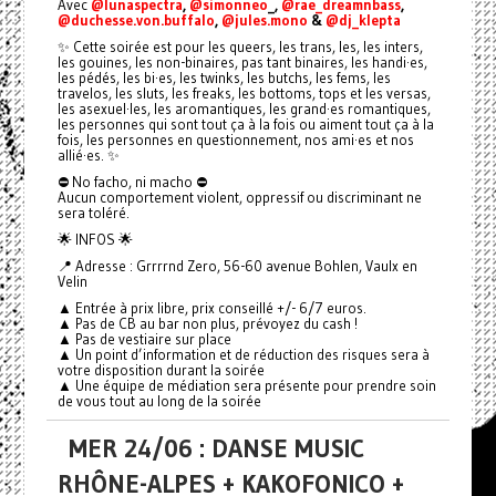
Avec
@lunaspectra
,
@simonneo
_,
@rae_dreamnbass
,
@duchesse.von.buffalo
,
@jules.mono
&
@dj_klepta
✨ Cette soirée est pour les queers, les trans, les, les inters,
les gouines, les non-binaires, pas tant binaires, les handi·es,
les pédés, les bi·es, les twinks, les butchs, les fems, les
travelos, les sluts, les freaks, les bottoms, tops et les versas,
les asexuel·les, les aromantiques, les grand·es romantiques,
les personnes qui sont tout ça à la fois ou aiment tout ça à la
fois, les personnes en questionnement, nos ami·es et nos
allié·es. ✨
⛔️ No facho, ni macho ⛔️
Aucun comportement violent, oppressif ou discriminant ne
sera toléré.
🌟 INFOS 🌟
📍 Adresse : Grrrrnd Zero, 56-60 avenue Bohlen, Vaulx en
Velin
▲ Entrée à prix libre, prix conseillé +/- 6/7 euros.
▲ Pas de CB au bar non plus, prévoyez du cash !
▲ Pas de vestiaire sur place
▲ Un point d’information et de réduction des risques sera à
votre disposition durant la soirée
▲ Une équipe de médiation sera présente pour prendre soin
de vous tout au long de la soirée
MER 24/06 : DANSE MUSIC
RHÔNE-ALPES + KAKOFONICO +