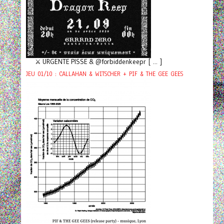
⚔️ URGENTE PISSE & @forbiddenkeepr [ ... ]
JEU 01/10 : CALLAHAN & WITSCHER + PIF & THE GEE GEES