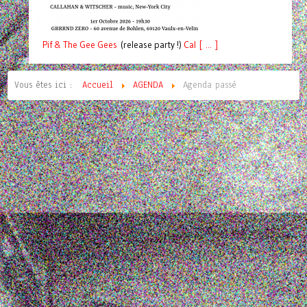
Pif
& The Gee Gees
(release party !)
C
a
l [ ... ]
Vous êtes ici :
Accueil
AGENDA
Agenda passé