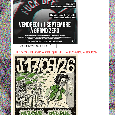
Zalut à tou.te.s ! Le [ ... ]
JEU 17/09 : BEZOAR + OBLIQUE SHIT + MASKARA + BOUCAN