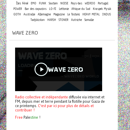
Îles Féroé
EMO
FUNK
Soutien
NOISE
Pays-bas
WEIRDO
Portugal
POWER
Bar des capucins
LO-FI
Lettonie
Afrique du Sud
Kraspek Mysik
GOTH
Australie
Allemagne
Magazine
Le Tostaki
HEAVY METAL
INDUS
Tadjikistan
HARSH
STONER
Autriche
Somalie
WAVE ZERO
Radio collective et indépendante
diffusée via internet et
FM, depuis mer et terre pendant la flotille pour Gaza de
ce printemps.
C'est par ici pour plus de détails et
contribuer !
Free
Pale
stine
!