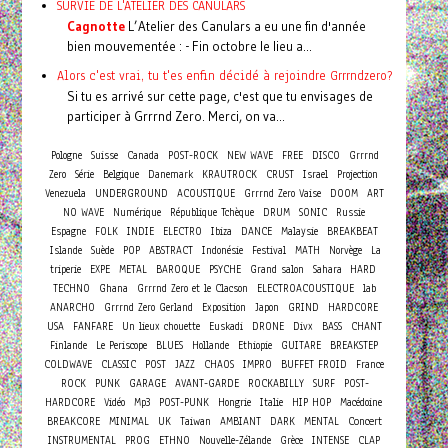
SURVIE DE L'ATELIER DES CANULARS
Cagnotte
L’Atelier des Canulars a eu une fin d'année
bien mouvementée : - Fin octobre le lieu a...
Alors c'est vrai, tu t'es enfin décidé à rejoindre Grrrndzero?
Si tu es arrivé sur cette page, c'est que tu envisages de
participer à Grrrnd Zero. Merci, on va...
Pologne
Suisse
Canada
POST-ROCK
NEW WAVE
FREE
DISCO
Grrrnd
Zero
Série
Belgique
Danemark
KRAUTROCK
CRUST
Israel
Projection
Venezuela
UNDERGROUND
ACOUSTIQUE
Grrrnd Zero Vaise
DOOM
ART
NO WAVE
Numérique
République Tchèque
DRUM
SONIC
Russie
Espagne
FOLK
INDIE
ELECTRO
Ibiza
DANCE
Malaysie
BREAKBEAT
Islande
Suède
POP
ABSTRACT
Indonésie
Festival
MATH
Norvège
La
triperie
EXPE
METAL
BAROQUE
PSYCHE
Grand salon
Sahara
HARD
TECHNO
Ghana
Grrrnd Zero et le Clacson
ELECTROACOUSTIQUE
lab
ANARCHO
Grrrnd Zero Gerland
Exposition
Japon
GRIND
HARDCORE
USA
FANFARE
Un lieux chouette
Euskadi
DRONE
Divx
BASS
CHANT
Finlande
Le Periscope
BLUES
Hollande
Ethiopie
GUITARE
BREAKSTEP
COLDWAVE
CLASSIC
POST
JAZZ
CHAOS
IMPRO
BUFFET FROID
France
ROCK
PUNK
GARAGE
AVANT-GARDE
ROCKABILLY
SURF
POST-
HARDCORE
Vidéo
Mp3
POST-PUNK
Hongrie
Italie
HIP HOP
Macédoine
Concert
BREAKCORE
MINIMAL
UK
Taiwan
AMBIANT
DARK
MENTAL
INSTRUMENTAL
PROG
ETHNO
Nouvelle-Zélande
Grèce
INTENSE
CLAP