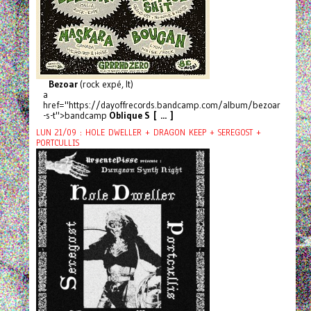
Bezoar
(rock expé, It)
a
href="https://dayoffrecords.bandcamp.com/album/bezoar
-s-t">bandcamp
Oblique S [ ... ]
LUN 21/09 : HOLE DWELLER + DRAGON KEEP + SEREGOST +
PORTCULLIS