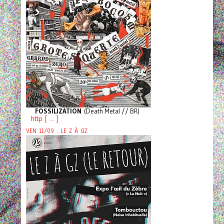
FOSSILIZATION
(Death Metal // BR)
http [ ... ]
VEN 11/09 : LE Z À GZ