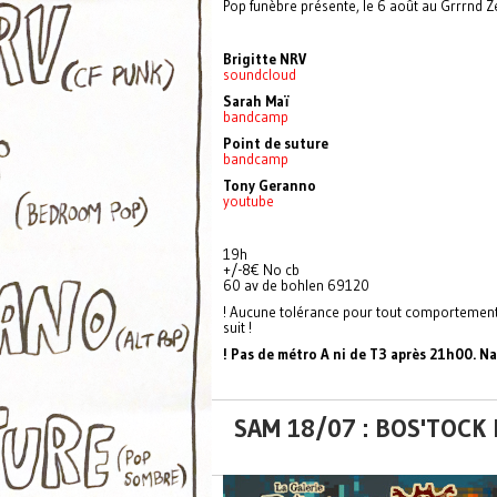
Pop funèbre présente, le 6 août au Grrrnd Z
Brigitte NRV
soundcloud
Sarah Maï
bandcamp
Point de suture
bandcamp
Tony Geranno
youtube
19h
+/-8€ No cb
60 av de bohlen 69120
! Aucune tolérance pour tout comportement 
suit !
! Pas de métro A ni de T3 après 21h00. 
SAM 18/07 : BOS'TOCK 