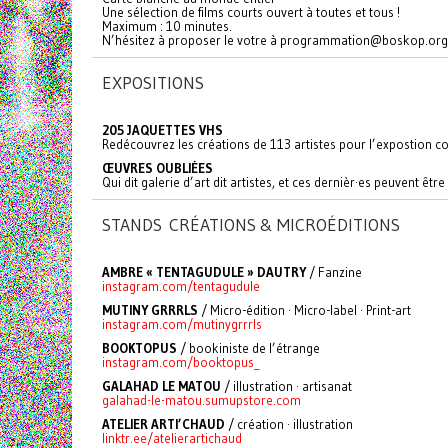
Une sélection de films courts ouvert à toutes et tous !
Maximum : 10 minutes.
N’hésitez à proposer le votre à programmation@boskop.org
EXPOSITIONS
205 JAQUETTES VHS
Redécouvrez les créations de 113 artistes pour l’expostion col
ŒUVRES OUBLIÉES
Qui dit galerie d’art dit artistes, et ces dernièr·es peuvent êt
STANDS CRÉATIONS & MICROÉDITIONS
AMBRE « TENTAGUDULE » DAUTRY
/ Fanzine
instagram.com/tentagudule
MUTINY GRRRLS
/ Micro-édition · Micro-label · Print-art
instagram.com/mutinygrrrls
BOOKTOPUS
/ bookiniste de l’étrange
instagram.com/booktopus_
GALAHAD LE MATOU
/ illustration · artisanat
galahad-le-matou.sumupstore.com
ATELIER ARTI’CHAUD
/ création · illustration
linktr.ee/atelierartichaud