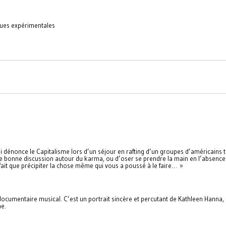
iques expérimentales
 qui dénonce le Capitalisme lors d’un séjour en rafting d’un groupes d’américain
 bonne discussion autour du karma, ou d’oser se prendre la main en l’absence 
 fait que précipiter la chose même qui vous a poussé à le faire… »
cumentaire musical. C’est un portrait sincère et percutant de Kathleen Hanna, pi
me.