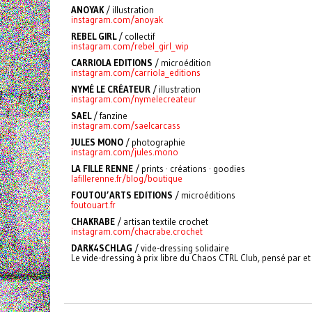
ANOYAK
/ illustration
instagram.com/anoyak
REBEL GIRL
/ collectif
instagram.com/rebel_girl_wip
CARRIOLA EDITIONS
/ microédition
instagram.com/carriola_editions
NYMÉ LE CRÉATEUR
/ illustration
instagram.com/nymelecreateur
SAEL
/ fanzine
instagram.com/saelcarcass
JULES MONO
/ photographie
instagram.com/jules.mono
LA FILLE RENNE
/ prints · créations · goodies
lafillerenne.fr/blog/boutique
FOUTOU’ARTS EDITIONS
/ microéditions
foutouart.fr
CHAKRABE
/
artisan textile crochet
instagram.com/chacrabe.crochet
DARK4SCHLAG
/ vide-dressing solidaire
Le vide-dressing à prix libre du Chaos CTRL Club, pensé par et 