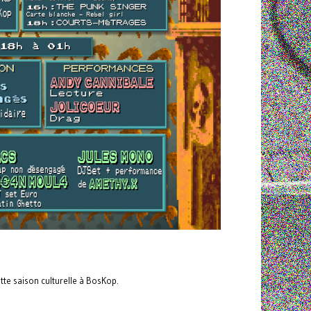
tte saison culturelle à BosKop.