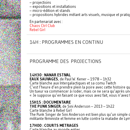
– projections
– expositions et installations
– micro-édition et stands
– propositions hybrides mêlant arts visuels, musique et prat
En partenariat avec :
Chaos Ctrl Club
Rebel Girl
14H : PROGRAMMES EN CONTINU
PROGRAMME DES PROJECTIONS
14H30 : NANAR ESTIVAL
EAUX SAUVAGES
, de Paul W. Kener – 1978 – 1h32
Carte blanche aux Intergalactiques et sa comu Twitch
C’est l’heure d’en prendre plein la poire avec cette histoire
Un tueur va commencer à roder, mais ce ne sera qu’après une
« Je suppose qu’en faisant ce que vous avez fait, vous n’avez
15H15 : DOCUMENTAIRE
THE PUNK SINGER
, de Sini Anderson – 2013 – 1h22
Carte blanche à Rebel Girl
The Punk Singer de Sini Anderson est bien plus qu’un simple do
militante féministe et femme en lutte contre la maladie de Ly
17H00 : COURTS METRAGES
Carte blanche au monde entier