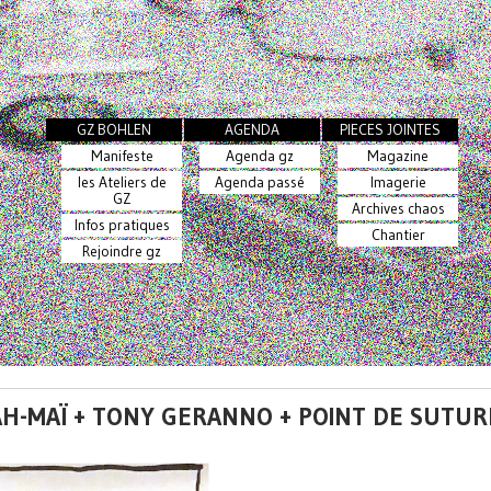
GZ BOHLEN
AGENDA
PIECES JOINTES
Manifeste
Agenda gz
Magazine
les Ateliers de
Agenda passé
Imagerie
GZ
Archives chaos
Infos pratiques
Chantier
Rejoindre gz
RAH-MAÏ + TONY GERANNO + POINT DE SUTUR