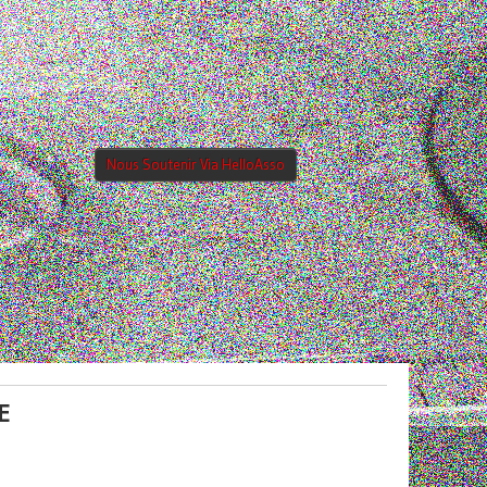
Nous Soutenir Via HelloAsso
E