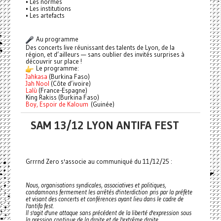
• Les normes
• Les institutions
• Les artefacts
Au programme
Des concerts live réunissant des talents de Lyon, de la
région, et d’ailleurs — sans oublier des invités surprises à
découvrir sur place !
Le programme:
Jahkasa
(Burkina Faso)
Jah Nool
(Côte d’ivoire)
Lalù
(France-Espagne)
King Rakiss (Burkina Faso)
Boy, Espoir de Kaloum
(Guinée)
SAM 13/12 LYON ANTIFA FEST
Grrrnd Zero s'associe au communiqué du 11/12/25 :
Nous, organisations syndicales, associatives et politiques,
condamnons fermement les arrêtés d'interdiction pris par la préfète
et visant des concerts et conférences ayant lieu dans le cadre de
l'antifa fest.
Il s'agit d'une attaque sans précédent de la liberté d'expression sous
la pression continue de la droite et de l'extrême droite.