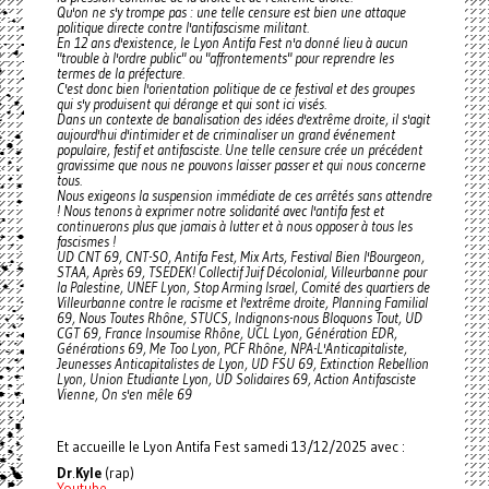
Qu'on ne s'y trompe pas : une telle censure est bien une attaque
politique directe contre l'antifascisme militant.
En 12 ans d'existence, le Lyon Antifa Fest n'a donné lieu à aucun
"trouble à l'ordre public" ou "affrontements" pour reprendre les
termes de la préfecture.
C'est donc bien l'orientation politique de ce festival et des groupes
qui s'y produisent qui dérange et qui sont ici visés.
Dans un contexte de banalisation des idées d'extrême droite, il s'agit
aujourd'hui d'intimider et de criminaliser un grand événement
populaire, festif et antifasciste. Une telle censure crée un précédent
gravissime que nous ne pouvons laisser passer et qui nous concerne
tous.
Nous exigeons la suspension immédiate de ces arrêtés sans attendre
! Nous tenons à exprimer notre solidarité avec l'antifa fest et
continuerons plus que jamais à lutter et à nous opposer à tous les
fascismes !
UD CNT 69, CNT-SO, Antifa Fest, Mix Arts, Festival Bien I'Bourgeon,
STAA, Après 69, TSEDEK! Collectif Juif Décolonial, Villeurbanne pour
la Palestine, UNEF Lyon, Stop Arming Israel, Comité des quartiers de
Villeurbanne contre le racisme et l'extrême droite, Planning Familial
69, Nous Toutes Rhône, STUCS, Indignons-nous Bloquons Tout, UD
CGT 69, France Insoumise Rhône, UCL Lyon, Génération EDR,
Générations 69, Me Too Lyon, PCF Rhône, NPA-L'Anticapitaliste,
Jeunesses Anticapitalistes de Lyon, UD FSU 69, Extinction Rebellion
Lyon, Union Etudiante Lyon, UD Solidaires 69, Action Antifasciste
Vienne, On s'en mêle 69
Et accueille le Lyon Antifa Fest samedi 13/12/2025 avec :
Dr
.
Kyle
(rap)
Youtube