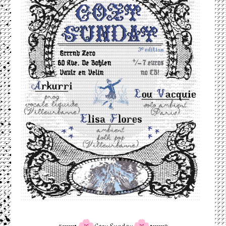
«------•
𝓒𝓸𝔃𝔂 𝓢𝓾𝓷𝓭𝓪𝔂
•------»