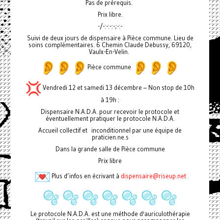
Pas de prérequis.
Prix libre.
-/-:-:-:-;-:-
Suivi de deux jours de dispensaire à Pièce commune. Lieu de
soins complémentaires. 6 Chemin Claude Debussy, 69120,
Vaulx-En-Velin.
Pièce commune
Vendredi 12 et samedi 13 décembre – Non stop de 10h
à 19h :
Dispensaire N.A.D.A. pour recevoir le protocole et
éventuellement pratiquer le protocole N.A.D.A.
Accueil collectif et inconditionnel par une équipe de
praticien.ne.s
Dans la grande salle de Pièce commune
Prix libre
Plus d’infos en écrivant à
dispensaire@riseup.net
Le protocole N.A.D.A. est une méthode d'auriculothérapie