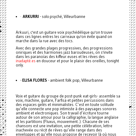
·
ARKURRI
- solo psyché, Villeurbanne
Arkuuri, c'est un guitare voix psychédélique qu'on trouve
dans ces lignes entres les carreaux qu'on évite quand on
marche dans la rue avec des tocs.
Avec des grandes plages progressives, des progressions
oniriques et des harmonies jazz baroudeuses, on s'invite
dans les paranoïas des kiffeur.euses et les rêves des
inadapté.es
en douceur et pour le plaisir des oreilles, tonight
only.
· ELISA FLORES
- ambient folk pop, Villeurbanne
Voix et guitare du groupe de post-punk eat-girls- assemble sa
voix, machine, guitare, Farfisa et petites percussions dans
des espaces gelés et minimalistes. C’est en toute solitude
qu’elle connecte une pop intimiste à des paysages sonores
ambient et electroniques. Son travail d’écriture tourne
autour de son amour pour la calligraphie, la langue anglaise
et les partitions (Fluxus, mouvement..). Chacune de ses
chansons est une invitation, une petite célébration, lettre
inachevée ou récit de rêves qu’elle range dans des
enveloppes et qu’elle nous propose de recevoir là où nous