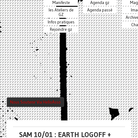
Manifeste
Agenda gz
Mag
les Ateliers de
Agenda passé
Ima
GZ
Archiv
Infos pratiques
Cha
Rejoindre gz
Nous Soutenir Via HelloAsso
SAM 10/01 : EARTH LOGOFF +