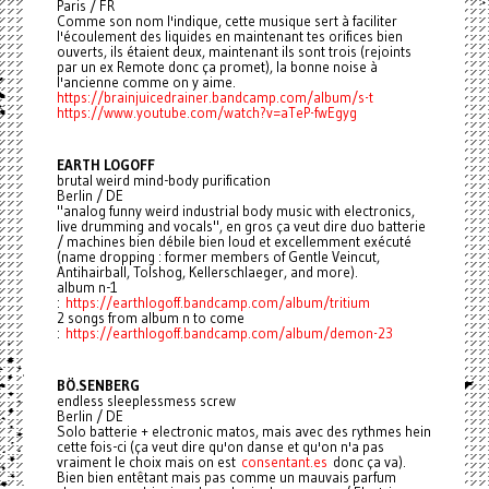
Paris / FR
Comme son nom l'indique, cette musique sert à faciliter
l'écoulement des liquides en maintenant tes orifices bien
ouverts, ils étaient deux, maintenant ils sont trois (rejoints
par un ex Remote donc ça promet), la bonne noise à
l'ancienne comme on y aime.
https://brainjuicedrainer.bandcamp.com/album/s-t
https://www.youtube.com/watch?v=aTeP-fwEgyg
EARTH LOGOFF
brutal weird mind-body purification
Berlin / DE
"analog funny weird industrial body music with electronics,
live drumming and vocals", en gros ça veut dire duo batterie
/ machines bien débile bien loud et excellemment exécuté
(name dropping : former members of Gentle Veincut,
Antihairball, Tolshog, Kellerschlaeger, and more).
album n-1
:
https://earthlogoff.bandcamp.com/album/tritium
2 songs from album n to come
:
https://earthlogoff.bandcamp.com/album/demon-23
BÖ.SENBERG
endless sleeplessmess screw
Berlin / DE
Solo batterie + electronic matos, mais avec des rythmes hein
cette fois-ci (ça veut dire qu'on danse et qu'on n'a pas
vraiment le choix mais on est
consentant.es
donc ça va).
Bien bien entêtant mais pas comme un mauvais parfum