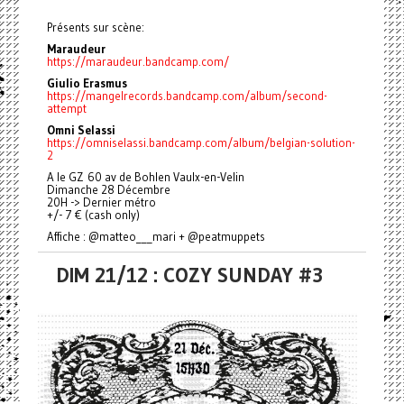
Présents sur scène:
Maraudeur
https://maraudeur.bandcamp.com/
Giulio Erasmus
https://mangelrecords.bandcamp.com/album/second-
attempt
Omni Selassi
https://omniselassi.bandcamp.com/album/belgian-solution-
2
A le GZ 60 av de Bohlen Vaulx-en-Velin
Dimanche 28 Décembre
20H -> Dernier métro
+/- 7 € (cash only)
Affiche : @matteo___mari + @peatmuppets
DIM 21/12 : COZY SUNDAY #3