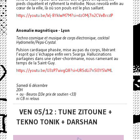
pieds cliquètent et rythment la mélodie. Nous revoilà enfin au
cœur de la ville, là où son pouls est le plus saillant.
https://youtu.be/Wj-8YklwM7M?si=dzOMj7n2CVeBrcdP
Anomalie magnétique - Lyon
Techno cosmique et musique de corps électronique, cocktail
Hydromelle/Pepsi-Crystal.
Pulsion cardiaque phasée, mise au pas du corps, libérant
l’esprit qui s’échappe enfin vers Svarga. Hallucinations
partagées dans une cyber-chorémanie, nous ramenant au
temps de la Saint-Guy.
https://youtu.be/U3zP7uivgQ8?si=URSdLi7nSl3YSWML
Samedi 6 décembre
20H
+ ou - 8euros (10e prix de soutien <33)
ni CB ni relous
VEN 05/12 : TUNE ZITOUNE +
TEKNO TONIK + DARSHAN