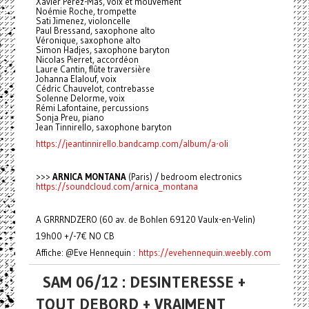
Xavier Perez-Mas, voix et mouvement
Noémie Roche, trompette
Sati Jimenez, violoncelle
Paul Bressand, saxophone alto
Véronique, saxophone alto
Simon Hadjes, saxophone baryton
Nicolas Pierret, accordéon
Laure Cantin, flûte traversière
Johanna Elalouf, voix
Cédric Chauvelot, contrebasse
Solenne Delorme, voix
Rémi Lafontaine, percussions
Sonja Preu, piano
Jean Tinnirello, saxophone baryton
https://jeantinnirello.bandcamp.com/album/a-oli
>>>
ARNICA MONTANA
(Paris) / bedroom electronics
https://soundcloud.com/arnica_montana
A GRRRNDZERO (60 av. de Bohlen 69120 Vaulx-en-Velin)
19h00 +/-7€ NO CB
Affiche: @Eve Hennequin :
https://evehennequin.weebly.com
SAM 06/12 : DESINTERESSE +
TOUT DEBORD + VRAIMENT