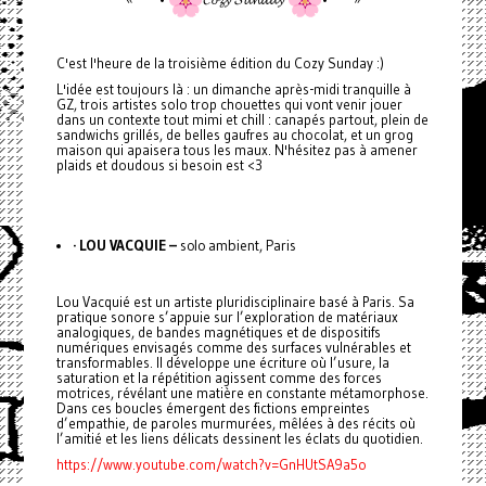
C'est l'heure de la troisième édition du Cozy Sunday :)
L'idée est toujours là : un dimanche après-midi tranquille à
GZ, trois artistes solo trop chouettes qui vont venir jouer
dans un contexte tout mimi et chill : canapés partout, plein de
sandwichs grillés, de belles gaufres au chocolat, et un grog
maison qui apaisera tous les maux. N'hésitez pas à amener
plaids et doudous si besoin est <3
· LOU VACQUIE –
solo ambient, Paris
Lou Vacquié est un artiste pluridisciplinaire basé à Paris. Sa
pratique sonore s’appuie sur l’exploration de matériaux
analogiques, de bandes magnétiques et de dispositifs
numériques envisagés comme des surfaces vulnérables et
transformables. Il développe une écriture où l’usure, la
saturation et la répétition agissent comme des forces
motrices, révélant une matière en constante métamorphose.
Dans ces boucles émergent des fictions empreintes
d’empathie, de paroles murmurées, mêlées à des récits où
l’amitié et les liens délicats dessinent les éclats du quotidien.
https://www.youtube.com/watch?v=GnHUtSA9a5o