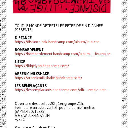
TOUT LE MONDE DÉTESTE LES FÊTES DE FIN D'ANNÉE
PRÉSENTE :
DISTANCE
https://distance-bdx.bandcamp.com/album/le-d-cor
BOMBARDEMENT
https://bombardement.bandcamp.com/album ... -fournaise
LITIGE
https://litigelyon.bandcamp.com/
ARSENIC MILKSHAKE
https://arsenicmilkshake.bandcamp.com/
LES REMPLAÇANTS
https://lesremplacants.bandcamp.com/alb ... empla-ants
Ouverture des portes 20h, 1er groupe 21h,
Fermeture un peu avant 2h pour le dernier métro.
SAMEDI 20/12/25
À GZ VAULX-EN-VELIN
+/- 5€
Poster par Abraham Díaz.