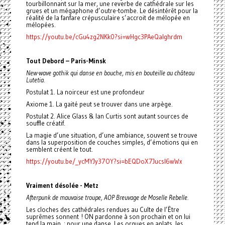
tourbillonnant sur la mer, une reverbe de cathédrale sur les
grues et un mégaphone d’outre-tombe. Le désintérêt pour la
réalité de la fanfare crépusculaire s’accroit de mélopée en
mélopées.
https://youtu.be/cGu4zg2NKk0?si=wHgc3PAeQaIghrdm
Tout Debord – Paris-Minsk
New-wave gothik qui danse en bouche, mis en bouteille au château
Lutetia.
Postulat 1. La noirceur est une profondeur
Axiome 1. La gaité peut se trouver dans une arpège.
Postulat 2. Alice Glass & Ian Curtis sont autant sources de
souffle créatif.
La magie d’une situation, d’une ambiance, souvent se trouve
dans la superposition de couches simples, d’émotions qui en
semblent créent le tout.
https://youtu.be/_ycMYJy37OY?si=bEQDoX7Jucsl6wWx
Vraiment désolée - Metz
Afterpunk de mauvaise troupe, AOP Breuvage de Moselle Rebelle.
Les cloches des cathédrales rendues au Culte de l’Être
suprêmes sonnent ! ON pardonne à son prochain et on lui
tend la main ; pour une danse. Les orgues en aplats, les