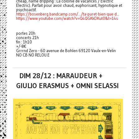
cheap, name dripping : La colonie de vacances / Electric
Electric). Parfait pour avoir chaud, euphorisant, hypnotique et
psychoactif.
https://bosenberg.bandcamp.com/.../ta-puret-bien-que-d...
https://www.youtube.com/watch?v=Q4QGKkDKut0&t=14s
portes 20h
concerts 21h
fin : 1h10
+/-8€
Grrrnd Zero - 60 avenue de Bohlen 69120 Vaulx-en-Velin
NO CB NO RELOU.E
DIM 28/12 : MARAUDEUR +
GIULIO ERASMUS + OMNI SELASSI