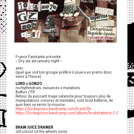
France Fainéante présente :
– Dry aïe aïe january night --
avec :
(quel que soit ton groupe préféré il jouera en prems donc
viens à l'heure)
LORD x GONZO
norhythmdrum, nuisances x mutations
Belfort / FR
Retour du puissant mage sataniste pour toujours plus de
manipulations sonores et mentales, solo bruit batterie, de
quoi bien se vernir la mousse.
https://lordxgonzo.bandcamp.com/track/04
https://lordxgonzo.bandcamp.com/album/bruitxbatterie-2-2
BRAIN JUICE DRAINER
old school oil the wheels noise