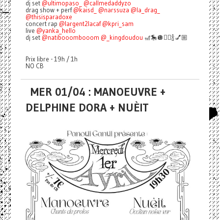
dj set
@ultimopaso_
@callmedaddyzo
drag show + perf
@kaisd_
@narssuza
@la_drag_
@thisisparadoxe
concert rap
@largent2lacaf
@kpri_sam
live
@yanka_hello
dj set
@natibooombooom
@_kingdoudou
🎢🎠🪩👯‍♀️🍾💅🏼
Prix libre - 19h / 1h
NO CB
MER 01/04 : MANOEUVRE +
DELPHINE DORA + NUÈIT