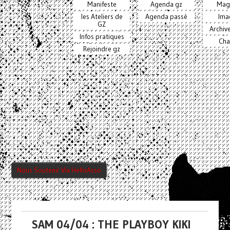
Manifeste
Agenda gz
Mag
les Ateliers de
Agenda passé
Ima
GZ
Archiv
Infos pratiques
Cha
Rejoindre gz
Nous Soutenir Via HelloAsso
SAM 04/04 : THE PLAYBOY KIKI