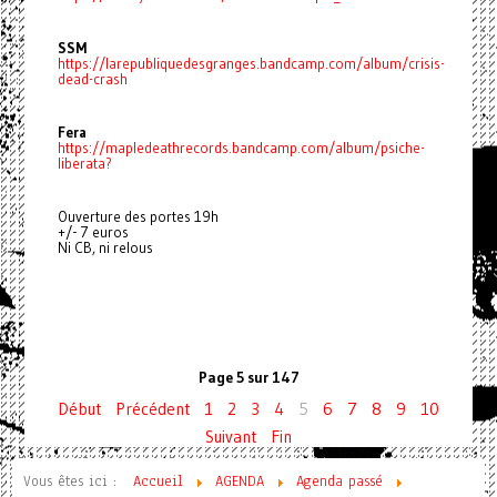
SSM
https://larepubliquedesgranges.bandcamp.com/album/crisis-
dead-crash
Fera
https://mapledeathrecords.bandcamp.com/album/psiche-
liberata?
Ouverture des portes 19h
+/- 7 euros
Ni CB, ni relous
Page 5 sur 147
Début
Précédent
1
2
3
4
5
6
7
8
9
10
Suivant
Fin
Vous êtes ici :
Accueil
AGENDA
Agenda passé