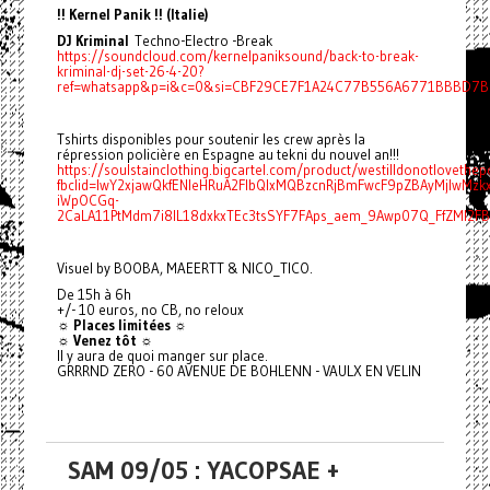
!! Kernel Panik !! (Italie)
DJ Kriminal
Techno-Electro -Break
https://soundcloud.com/kernelpaniksound/back-to-break-
kriminal-dj-set-26-4-20?
ref=whatsapp&p=i&c=0&si=CBF29CE7F1A24C77B556A6771BBBD7BF
Tshirts disponibles pour soutenir les crew après la
répression policière en Espagne au tekni du nouvel an!!!
https://soulstainclothing.bigcartel.com/product/westilldonotlovethep
fbclid=IwY2xjawQkfENleHRuA2FlbQIxMQBzcnRjBmFwcF9pZBAyMjIwMz
iWpOCGq-
2CaLA11PtMdm7i8IL18dxkxTEc3tsSYF7FAps_aem_9Awp07Q_FfZMI2F
Visuel by BOOBA, MAEERTT & NICO_TICO.
De 15h à 6h
+/- 10 euros, no CB, no reloux
☼ Places limitées ☼
☼ Venez tôt ☼
Il y aura de quoi manger sur place.
GRRRND ZERO - 60 AVENUE DE BOHLENN - VAULX EN VELIN
SAM 09/05 : YACOPSAE +