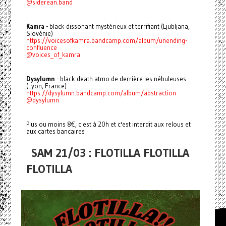
@siderean.band
Kamra
- black dissonant mystérieux et terrifiant (Ljubljana,
Slovénie)
https://voicesofkamra.bandcamp.com/album/unending-
confluence
@voices_of_kamra
Dysylumn
- black death atmo de derrière les nébuleuses
(Lyon, France)
https://dysylumn.bandcamp.com/album/abstraction
@dysylumn
Plus ou moins 8€, c'est à 20h et c'est interdit aux relous et
aux cartes bancaires
SAM 21/03 : FLOTILLA FLOTILLA
FLOTILLA