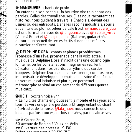
Venez écouter :
⚒️
MANŒUVRE
- chants de prolo
On entend un son continu. Un bourdon vite rejoint par des
paroles. Celles des travaillereuses. Elles nous racontent des
histoires, nous guident à travers le Charolais, devant des
usines ou des entrepôts. Dans les recoins industriels, rouille
et peinture au plomb, odeur de café froid.
@manoeuvre_duo
est une formation issue de
@lengeance
avec
@nicolas_virey
(Vielle à Roue) et
@h.u.g.o.jannet
(Batterie, guitare) réuni
autour d’un recueil de textes écrits durant des métiers
d’ouvrier et d’exécutant.
🔮
DELPHINE DORA
- chants et pianos protéïformes
Promesse d’un rêve, promenade dans la voix lactée, la
musique de Delphine Dora s’inscrit dans une cosmologie
lointaine, où les constellations imaginaires vacillent
délicatement dans nos esprits, au rythme des cordes
frappées. Delphine Dora est une musicienne, compositrice,
improvisatrice développant depuis une dizaine d’années un
univers musical intimiste et pluriel, en perpétuel
métamorphose situé au croisement de différents genres
musicaux.
🕯️
NUÈIT
- occitan noise vnr
« La nuit, tes chants engloutissent le monde et tes yeux sont
tournés vers une prière perdue. » Étrange enfant du chant
néo-trad et de la noise,
@lala_nueit
nous concocte des
balades parfois douces, parfois cassées, parfois abrasives.
🐟 À Grrrnd Zero,
60 avenue de Bohlen à Vaulx-en-Velin
🐟 Ouverture des portes à 19H30