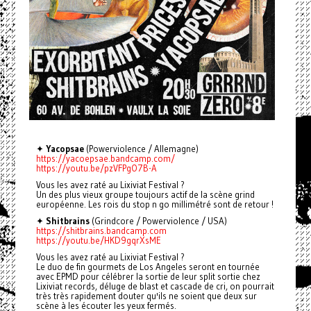
✦
Yacopsae
(Powerviolence / Allemagne)
https://yacoepsae.bandcamp.com/
https://youtu.be/pzVFPgO7B-A
Vous les avez raté au Lixiviat Festival ?
Un des plus vieux groupe toujours actif de la scène grind
européenne. Les rois du stop n go millimétré sont de retour !
✦
Shitbrains
(Grindcore / Powerviolence / USA)
https://shitbrains.bandcamp.com
https://youtu.be/HKD9gqrXsME
Vous les avez raté au Lixiviat Festival ?
Le duo de fin gourmets de Los Angeles seront en tournée
avec EPMD pour célébrer la sortie de leur split sortie chez
Lixiviat records, déluge de blast et cascade de cri, on pourrait
très très rapidement douter qu'ils ne soient que deux sur
scène à les écouter les yeux fermés.