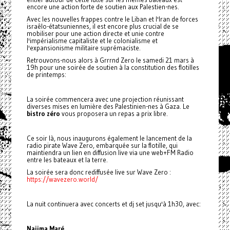
encore une action forte de soutien aux Palestien-nes.
Avec les nouvelles frappes contre le Liban et l'Iran de forces
israêlo-étatsuniennes, il est encore plus crucial de se
mobiliser pour une action directe et unie contre
l'impérialisme capitaliste et le colonialisme et
l'expansionisme militaire suprémaciste.
Retrouvons-nous alors à Grrrnd Zero le samedi 21 mars à
19h pour une soirée de soutien à la constitution des flotilles
de printemps:
La soirée commencera avec une projection réunissant
diverses mises en lumière des Palestinien-nes à Gaza. Le
bistro zéro
vous proposera un repas a prix libre.
Ce soir là, nous inaugurons également le lancement de la
radio pirate Wave Zero, embarquée sur la flotille, qui
maintiendra un lien en diffusion live via une web+FM Radio
entre les bateaux et la terre.
La soirée sera donc rediffusée live sur Wave Zero :
https://wavezero.world/
La nuit continuera avec concerts et dj set jusqu'à 1h30, avec:
Naiima Maré