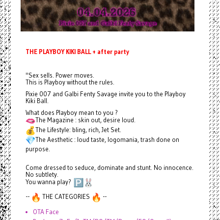
THE PLAYBOY KIKI BALL + after party
"Sex sells. Power moves.
This is Playboy without the rules.
Pixie 007 and Galbi Fenty Savage invite you to the Playboy
Kiki Ball.
What does Playboy mean to you ?
The Magazine : skin out, desire loud.
The Lifestyle: bling, rich, Jet Set.
The Aesthetic : loud taste, logomania, trash done on
purpose.
Come dressed to seduce, dominate and stunt. No innocence.
No subtlety.
You wanna play?
--
THE CATEGORIES
--
OTA Face