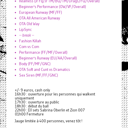
Realness (Jr Fq/Jr TM/BQ/TM/Drags/FQ/Overall)
Beginner's Performance (OW/VF/Overall)
European Runway (MF/FF)
OTA All American Runway
OTA Old Way
LipSync
--
break
--
Fashion Killah
Com vs Com
Performance (FF/MF/Overall)
Beginner's Runway (EU/AA/Overall)
Body (FF/MF/GNC)
OTA Soft and Cunt vs Dramatics
Sex Siren (MF/FF/GNC)
+/- 9 euros, cash only
16h30 : ouverture pour les personnes qui walkent
uniquement
17h30 : ouverture au public
18h30 : début du ball
22h00 : DJ sets Sabrina Oberlin et Zion 007
01h00 Fermeture
Jauge limitée à 400 personnes, venez tôt !