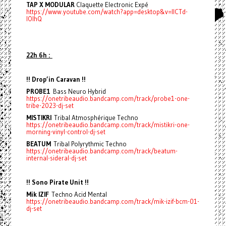
TAP X MODULAR
Claquette Electronic Expé
https://www.youtube.com/watch?app=desktop&v=IICTd-
lOlhQ
22h 6h :
!! Drop’in Caravan !!
PROBE1
Bass Neuro Hybrid
https://onetribeaudio.bandcamp.com/track/probe1-one-
tribe-2023-dj-set
MISTIKRI
Tribal Atmosphérique Techno
https://onetribeaudio.bandcamp.com/track/mistikri-one-
morning-vinyl-control-dj-set
BEATUM
Tribal Polyrythmic Techno
https://onetribeaudio.bandcamp.com/track/beatum-
internal-sideral-dj-set
!! Sono Pirate Unit !!
Mik IZIF
Techno Acid Mental
https://onetribeaudio.bandcamp.com/track/mik-izif-bcm-01-
dj-set