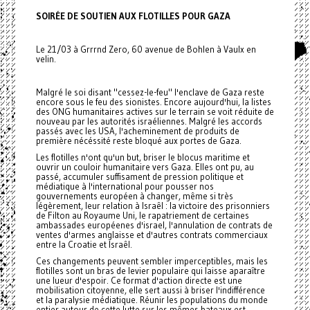
SOIRÉE DE SOUTIEN AUX FLOTILLES POUR GAZA
Le 21/03 à Grrrnd Zero, 60 avenue de Bohlen à Vaulx en
velin.
Malgré le soi disant "cessez-le-feu" l'enclave de Gaza reste
encore sous le feu des sionistes. Encore aujourd'hui, la listes
des ONG humanitaires actives sur le terrain se voit réduite de
nouveau par les autorités israéliennes. Malgré les accords
passés avec les USA, l'acheminement de produits de
première nécéssité reste bloqué aux portes de Gaza.
Les flotilles n'ont qu'un but, briser le blocus maritime et
ouvrir un couloir humanitaire vers Gaza. Elles ont pu, au
passé, accumuler suffisament de pression politique et
médiatique à l'international pour pousser nos
gouvernements européen à changer, même si très
légèrement, leur relation à Israêl : la victoire des prisonniers
de Filton au Royaume Uni, le rapatriement de certaines
ambassades européenes d'israel, l'annulation de contrats de
ventes d'armes anglaisse et d'autres contrats commerciaux
entre la Croatie et Israêl.
Ces changements peuvent sembler imperceptibles, mais les
flotilles sont un bras de levier populaire qui laisse aparaître
une lueur d'espoir. Ce format d'action directe est une
mobilisation citoyenne, elle sert aussi à briser l'indifférence
et la paralysie médiatique. Réunir les populations du monde
entier autour de cette lutte sur les mêmes bateaux est