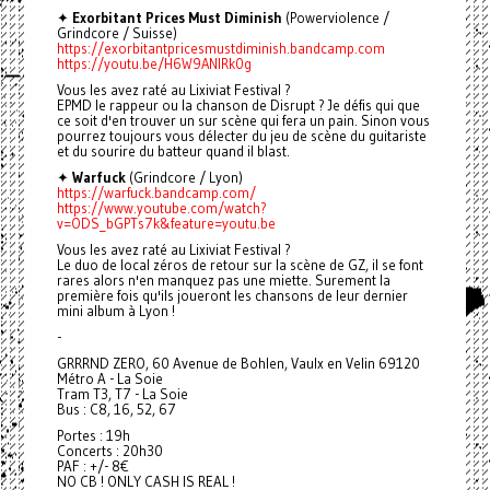
✦
Exorbitant Prices Must Diminish
(Powerviolence /
Grindcore / Suisse)
https://exorbitantpricesmustdiminish.bandcamp.com
https://youtu.be/H6W9ANlRk0g
Vous les avez raté au Lixiviat Festival ?
EPMD le rappeur ou la chanson de Disrupt ? Je défis qui que
ce soit d'en trouver un sur scène qui fera un pain. Sinon vous
pourrez toujours vous délecter du jeu de scène du guitariste
et du sourire du batteur quand il blast.
✦
Warfuck
(Grindcore / Lyon)
https://warfuck.bandcamp.com/
https://www.youtube.com/watch?
v=ODS_bGPTs7k&feature=youtu.be
Vous les avez raté au Lixiviat Festival ?
Le duo de local zéros de retour sur la scène de GZ, il se font
rares alors n'en manquez pas une miette. Surement la
première fois qu'ils joueront les chansons de leur dernier
mini album à Lyon !
-
GRRRND ZERO, 60 Avenue de Bohlen, Vaulx en Velin 69120
Métro A - La Soie
Tram T3, T7 - La Soie
Bus : C8, 16, 52, 67
Portes : 19h
Concerts : 20h30
PAF : +/- 8€
NO CB ! ONLY CASH IS REAL !