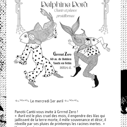
𓆜𓆝𓆞 Le mercredi 1er avril 𓆜𓆝𓆞
Panotii Cantii vous invite à Grrrnd Zero !
« Avril est le plus cruel des mois, il engendre des lilas qui
jaillissent de la terre morte, il mêle souvenance et désir, il
réveille par ses pluies de printemps les racines inertes. »