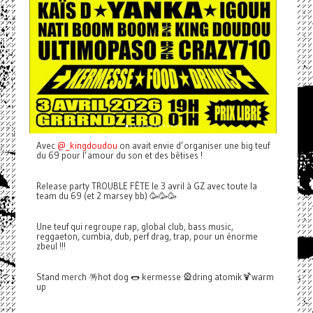
Avec
@_kingdoudou
on avait envie d’organiser une big teuf
du 69 pour l’amour du son et des bêtises !
Release party TROUBLE FÊTE le 3 avril à GZ avec toute la
team du 69 (et 2 marsey bb) 🥳🥳🥳
Une teuf qui regroupe rap, global club, bass music,
reggaeton, cumbia, dub, perf drag, trap, pour un énorme
zbeul !!!
Stand merch 🪅hot dog 🌭 kermesse 🎡dring atomik🍹warm
up