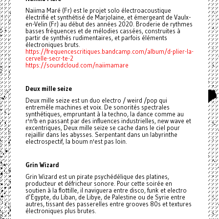
Naiima Maré (Fr) est le projet solo électroacoustique
électrifié et synthétisé de Marjolaine, et émergeant de Vaulx-
en-Velin (Fr) au début des années 2020. Broderie de rythmes
basses fréquences et de mélodies cassées, construites à
partir de synthés rudimentaires, et parfois éléments
électroniques bruts.
https://frequencescritiques.bandcamp.com/album/d-plier-la-
cervelle-secr-te-2
https://soundcloud.com/naiimamare
Deux mille seize
Deux mille seize est un duo electro / weird /pop qui
entremêle machines et voix. De sonorités spectrales
synthétiques, empruntant à la techno, la dance comme au
r'n'b en passant par des influences industrielles, new wave et
excentriques, Deux mille seize se cache dans le ciel pour
rejaillir dans les abysses. Serpentant dans un labyrinthe
electrospectif, la boum n'est pas loin.
Grin Wizard
Grin Wizard est un pirate psychédélique des platines,
producteur et défricheur sonore. Pour cette soirée en
soutien à la flottille, il naviguera entre disco, funk et electro
d’Égypte, du Liban, de Libye, de Palestine ou de Syrie entre
autres, tissant des passerelles entre grooves 80s et textures
électroniques plus brutes.