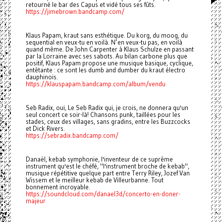
retourné le bar des Capus et vidé tous ses fûts.
https://jimebrown.bandcamp.com/
Klaus Papam, kraut sans esthétique. Du korg, du moog, du
sequential en veux-tu en voilà. N’en veux-tu pas, en voilà
quand même. De John Carpenter à Klaus Schulze en passant
par la Lorraine avec ses sabots. Au bilan carbone plus que
positif, Klaus Papam propose une musique basique, cyclique,
entêtante : ce sont les dumb and dumber du kraut électro
dauphinois.
https://klauspapam.bandcamp.com/album/vendu
Seb Radix, oui, Le Seb Radix qui, je crois, ne donnera qu'un
seul concert ce soir-là! Chansons punk, taillées pour les
stades, ceux des villages, sans gradins, entre les Buzzcocks
et Dick Rivers.
https://sebradix.bandcamp.com/
Danaël, kebab symphonie, l'inventeur de ce suprême
instrument qu'est le chéfé, "l'instrument broche de kebab",
musique répétitive quelque part entre Terry Riley, Jozef Van
Wissem et le meilleur kebab de Villeurbanne. Tout
bonnement incroyable.
https://soundcloud.com/danael3d/concerto-en-doner-
majeur