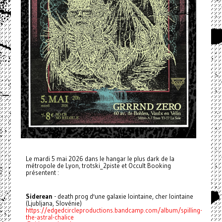
Le mardi 5 mai 2026 dans le hangar le plus dark de la
métropole de Lyon, trotski_2piste et Occult Booking
présentent :
Siderean
- death prog d'une galaxie lointaine, cher lointaine
(Ljubljana, Slovénie)
https://edgedcircleproductions.bandcamp.com/album/spilling-
the-astral-chalice