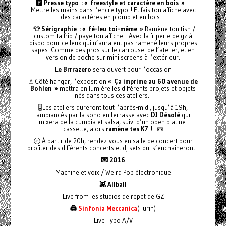
🅿️
Presse typo : « freestyle et caractère en bois »
Mettre les mains dans l’encre typo ! Et fais ton affiche avec
des caractères en plomb et en bois.
👕 Sérigraphie : « fé-leu toi-même »
Ramène ton tish /
custom ta frip / paye ton affiche. Avec la friperie de gz à
dispo pour celleux qui n’auraient pas ramené leurs propres
sapes. Comme des pros sur le carrousel de l’atelier, et en
version de poche sur mini screens à l’extérieur.
Le Brrrazero
sera ouvert pour l’occasion
🃏 Côté hangar, l’exposition
« Ça imprime au 60 avenue de
Bohlen »
mettra en lumière les différents projets et objets
nés dans tous ces ateliers.
🎚️Les ateliers dureront tout l’après-midi, jusqu’à 19h,
ambiancés par la sono en terrasse avec
DJ Désolé
qui
mixera de la cumbia et salsa, suivi d’un open platine-
cassette, alors
ramène tes K7 !
📼
🕗 À partir de 20h, rendez-vous en salle de concert pour
profiter des différents concerts et dj sets qui s’enchaîneront :
💌 2016
Machine et voix / Weird Pop électronique
👾 Allball
Live from les studios de repet de GZ
🖨️
Sinfonia Meccanica
(Turin)
Live Typo A/V