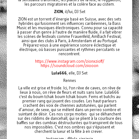
les parcours migratoires et la colère face au cistem.
ZION
, il/lui, DJ Set
ZION est un torrent d’énergie basé en Suisse, avec des sets
hybrides qui fusionnent ses influences caribéennes, la Bass
Music et les musiques électroniques. Connu pour sa capacité
à passer d'un genre à l'autre de manière fluide, il a fait vibrer
les scènes de festivals comme Frauenfeld, AmBach Festival,
ainsi que des clubs à Paris, à Amsterdam et au Portugal.
Préparez-vous à une expérience sonore éclectique et
électrique, où basses puissantes et rythmes percutants se
rencontrent.
https://www.instagram.com/zionxzioff/
https://soundcloud.com/ziiooon
Lula666
, elle, DJ Set
Rennes
La ville est grise et froide. Ici, l'on rêve de caves, on rêve de
lieux à nous, on rêve de fleurs et nuits sans lune. Lula666
c'est du boum tchak boum tchak boum. Fems et butchs au
premier rang qui jouent des coudes. Les haut-parleurs
crachent des voix de chiennes autotunées, qui parlent
d’amour, de sexe, qui se mêlent dans un perreo sombre et
suintant de désir. Ces nos corpx moites qui se déhanchent
sur des riddims de dancehall, qui se plient à la courbure des
baffles sur des cumbias déstructurées qui transpirent de tous
nos impossibles. C'est nos ombres qui s'épuisent et
cherchent la lueur et la fête à en crever.
Instagram : @lula_sixsixsix