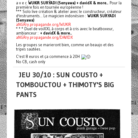
a v e c
WUKIR SURYADI (Senyawa) + davidX & more..
Pour la
première fois en tournée européenne !
*** Solo live création & atelier avec le constructeur, créateur
d'instruments... Le magicien indonésien :
WUKIR SURYADI
(Senyawa)
aNGRry.propagande.org/WUKIR
* * * Duel de voiXXL à corps et à cris avec le beatboxeur,
ambianceur :
+ davidX & more..
aNGRry.propagande.org/DAVIDX
Les groupes se marieront bien, comme un beaujo et des
tripes sautées.
C'est 8 euros et ça commence à 20H
No CB, cash only
JEU 30/10 : SUN COUSTO +
TOMBOUCTOU + THIMOTY'S BIG
PANTS