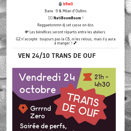
🤖
b9m0
Bane :9 & Milan d’Oullins
❤️‍🔥 NatiBoomBoom
!
Reggaetonnnn dj set casse on dos
💸 Les bénéfices seront répartis entre les ateliers.
GZ n’accepte toujours pas la CB, ni les relous, mais il y aura
à manger ! 💕
VEN 24/10 TRANS DE OUF