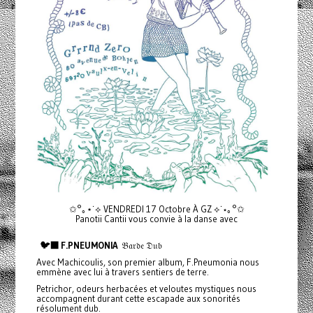
✩°｡⋆˙⟡ VENDREDI 17 Octobre À GZ ⟡˙⋆｡°✩
Panotii Cantii vous convie à la danse avec
🐦‍⬛ F.PNEUMONIA
𝔅𝔞𝔯𝔡𝔢 𝔇𝔲𝔟
Avec Machicoulis, son premier album, F.Pneumonia nous
emmène avec lui à travers sentiers de terre.
Petrichor, odeurs herbacées et veloutes mystiques nous
accompagnent durant cette escapade aux sonorités
résolument dub.