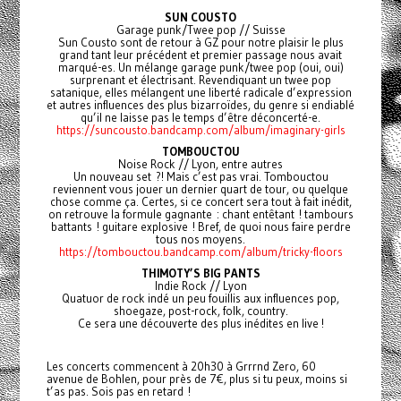
SUN COUSTO
Garage punk/Twee pop // Suisse
Sun Cousto sont de retour à GZ pour notre plaisir le plus
grand tant leur précédent et premier passage nous avait
marqué-es. Un mélange garage punk/twee pop (oui, oui)
surprenant et électrisant. Revendiquant un twee pop
satanique, elles mélangent une liberté radicale d’expression
et autres influences des plus bizarroïdes, du genre si endiablé
qu’il ne laisse pas le temps d’être déconcerté-e.
https://suncousto.bandcamp.com/album/imaginary-girls
TOMBOUCTOU
Noise Rock // Lyon, entre autres
Un nouveau set ?! Mais c’est pas vrai. Tombouctou
reviennent vous jouer un dernier quart de tour, ou quelque
chose comme ça. Certes, si ce concert sera tout à fait inédit,
on retrouve la formule gagnante : chant entêtant ! tambours
battants ! guitare explosive ! Bref, de quoi nous faire perdre
tous nos moyens.
https://tombouctou.bandcamp.com/album/tricky-floors
THIMOTY’S BIG PANTS
Indie Rock // Lyon
Quatuor de rock indé un peu fouillis aux influences pop,
shoegaze, post-rock, folk, country.
Ce sera une découverte des plus inédites en live !
Les concerts commencent à 20h30 à Grrrnd Zero, 60
avenue de Bohlen, pour près de 7€, plus si tu peux, moins si
t’as pas. Sois pas en retard !