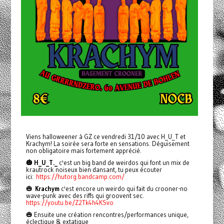
Viens halloweener à GZ ce vendredi 31/10 avec H_U_T et
Krachym! La soirée sera forte en sensations. Déguisement
non obligatoire mais fortement apprécié.
🎃 H_U_T._
c'est un big band de weirdos qui font un mix de
krautrock noiseux bien dansant, tu peux écouter
ici:
https://hutorg.bandcamp.com/
🎃
Krachym
c'est encore un weirdo qui fait du crooner-no
wave-punk avec des riffs qui groovent sec.
https://youtu.be/Z2Tk4h4KSvo
🎃 Ensuite une création rencontres/performances unique,
éclectique & extatique