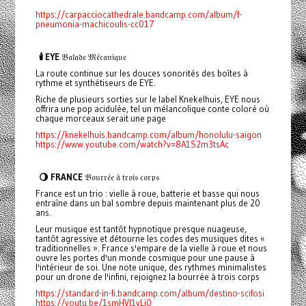
https://carpacciocathedrale.bandcamp.com/album/f-
pneumonia-machicoulis-cc017
🕯️ EYE
𝔅𝔞𝔩𝔞𝔡𝔢 𝔐𝔢́𝔠𝔞𝔫𝔦𝔮𝔲𝔢
La route continue sur les douces sonorités des boîtes à
rythme et synthétiseurs de EYE.
Riche de plusieurs sorties sur le label Knekelhuis, EYE nous
offrira une pop acidulée, tel un mélancolique conte coloré où
chaque morceaux serait une page
https://knekelhuis.bandcamp.com/album/honolulu-saigon
https://www.youtube.com/watch?v=8A1S2m3tsAc
🌖 FRANCE
𝔅𝔬𝔲𝔯𝔯𝔢́𝔢 𝔞̀ 𝔱𝔯𝔬𝔦𝔰 𝔠𝔬𝔯𝔭𝔰
France est un trio : vielle à roue, batterie et basse qui nous
entraîne dans un bal sombre depuis maintenant plus de 20
ans.
Leur musique est tantôt hypnotique presque nuageuse,
tantôt agressive et détourne les codes des musiques dites «
traditionnelles ». France s'empare de la vielle à roue et nous
ouvre les portes d'un monde cosmique pour une pause à
l'intérieur de soi. Une note unique, des rythmes minimalistes
pour un drone de l'infini, rejoignez la bourrée à trois corps
https://standard-in-fi.bandcamp.com/album/destino-scifosi
https://youtu.be/1smHVI1vLj0