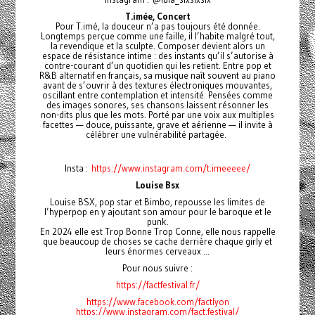
T.imée, Concert
Pour T.imé, la douceur n’a pas toujours été donnée.
Longtemps perçue comme une faille, il l’habite malgré tout,
la revendique et la sculpte. Composer devient alors un
espace de résistance intime : des instants qu’il s’autorise à
contre-courant d’un quotidien qui les retient. Entre pop et
R&B alternatif en français, sa musique naît souvent au piano
avant de s’ouvrir à des textures électroniques mouvantes,
oscillant entre contemplation et intensité. Pensées comme
des images sonores, ses chansons laissent résonner les
non-dits plus que les mots. Porté par une voix aux multiples
facettes — douce, puissante, grave et aérienne — il invite à
célébrer une vulnérabilité partagée.
Insta :
https://www.instagram.com/t.imeeeee/
Louise Bsx
Louise BSX, pop star et Bimbo, repousse les limites de
l’hyperpop en y ajoutant son amour pour le baroque et le
punk.
En 2024 elle est Trop Bonne Trop Conne, elle nous rappelle
que beaucoup de choses se cache derrière chaque girly et
leurs énormes cerveaux ...
Pour nous suivre :
https://factfestival.fr/
https://www.facebook.com/factlyon
https://www.instagram.com/fact.festival/