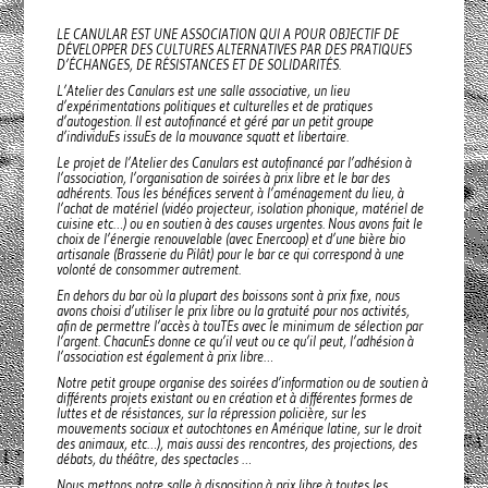
LE CANULAR EST UNE ASSOCIATION QUI A POUR OBJECTIF DE
DÉVELOPPER DES CULTURES ALTERNATIVES PAR DES PRATIQUES
D’ÉCHANGES, DE RÉSISTANCES ET DE SOLIDARITÉS.
L’Atelier des Canulars est une salle associative, un lieu
d’expérimentations politiques et culturelles et de pratiques
d’autogestion. Il est autofinancé et géré par un petit groupe
d’individuEs issuEs de la mouvance squatt et libertaire.
Le projet de l’Atelier des Canulars est autofinancé par l’adhésion à
l’association, l’organisation de soirées à prix libre et le bar des
adhérents. Tous les bénéfices servent à l’aménagement du lieu, à
l’achat de matériel (vidéo projecteur, isolation phonique, matériel de
cuisine etc…) ou en soutien à des causes urgentes. Nous avons fait le
choix de l’énergie renouvelable (avec Enercoop) et d’une bière bio
artisanale (Brasserie du Pilât) pour le bar ce qui correspond à une
volonté de consommer autrement.
En dehors du bar où la plupart des boissons sont à prix fixe, nous
avons choisi d’utiliser le prix libre ou la gratuité pour nos activités,
afin de permettre l’accès à touTEs avec le minimum de sélection par
l’argent. ChacunEs donne ce qu’il veut ou ce qu’il peut, l’adhésion à
l’association est également à prix libre…
Notre petit groupe organise des soirées d’information ou de soutien à
différents projets existant ou en création et à différentes formes de
luttes et de résistances, sur la répression policière, sur les
mouvements sociaux et autochtones en Amérique latine, sur le droit
des animaux, etc…), mais aussi des rencontres, des projections, des
débats, du théâtre, des spectacles …
Nous mettons notre salle à disposition à prix libre à toutes les