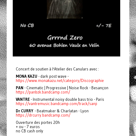
Concert de soutien à l'Atelier des Canulars avec :
MONA KAZU
- dark post wave -
https://www.monakazu.net/category/Discographie
PAN
- Cinematic | Progressive | Noise Rock - Besançon
https://panbzk.bandcamp.com/
VANTRE
- Instrumental noisy double bass trio - Paris
https://vantremusic.bandcamp.com/track/sanji
Dr CURRY
- Beatmaker & Charlatan - Lyon
https://drcurry.bandcamp.com/
Ouverture des portes 20h
+ ou - 7 euros
no CB cash only