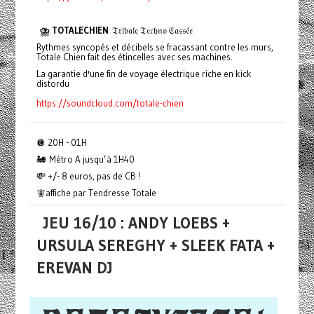
⛈️ TOTALECHIEN
𝔗𝔯𝔦𝔟𝔞𝔩𝔢 𝔗𝔢𝔠𝔥𝔫𝔬 ℭ𝔞𝔰𝔰𝔢́𝔢
Rythmes syncopés et décibels se fracassant contre les murs,
Totale Chien fait des étincelles avec ses machines.
La garantie d'une fin de voyage électrique riche en kick
distordu
https://soundcloud.com/totale-chien
🪩 20H - 01H
🚂 Métro A jusqu’à 1H40
💸 +/- 8 euros, pas de CB !
🧚affiche par Tendresse Totale
JEU 16/10 : ANDY LOEBS +
URSULA SEREGHY + SLEEK FATA +
EREVAN DJ