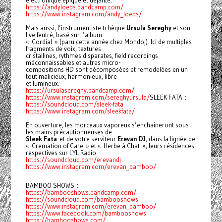
électronique épique et déjanté.
https://andyloebs.bandcamp.com/
https://www.instagram.com/andy_loebs/
Mais aussi, l’instrumentiste tchèque
Ursula Sereghy
et son
live feutré, basé sur l’album
« Cordial » (paru cette année chez Mondoj). Ici de multiples
fragments de voix, textures
cristallines, rythmes disparates, field recordings
méconnaissables et autres micro-
compositions HD sont décomposées et remodelées en un
tout malicieux, harmonieux, libre
et lumineux.
https://ursulasereghy.bandcamp.com/
https://www.instagram.com/sereghyursula/
SLEEK FATA :
https://soundcloud.com/sleek-fata
https://www.instagram.com/sleekfata/
En ouverture, les morceaux vaporeux s’enchaineront sous
les mains précautionneuses de
Sleek Fata
et de votre serviteur
Erevan DJ
, dans la lignée de
« Cremation of Care » et « Herbe à Chat », leurs résidences
respectives sur LYL Radio.
https://soundcloud.com/erevandj
https://www.instagram.com/erevan_bamboo/
BAMBOO SHOWS :
https://bambooshows.bandcamp.com/
https://soundcloud.com/bambooshows
https://www.instagram.com/erevan_bamboo/
https://www.facebook.com/bambooshows
https://bambooshows.com/