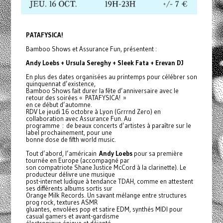
PATAFYSICA!
Bamboo Shows et Assurance Fun, présentent :
Andy Loebs + Ursula Sereghy + Sleek Fata + Erevan DJ
En plus des dates organisées au printemps pour célébrer son
quinquennat d’existence,
Bamboo Shows fait durer la fête d’anniversaire avec le
retour des soirées « PATAFYSICA! »
en ce début d’automne.
RDV Le jeudi 16 octobre à Lyon (Grrrnd Zero) en
collaboration avec Assurance Fun. Au
programme : de beaux concerts d’artistes à paraître sur le
label prochainement, pour une
bonne dose de fifth world music.
Tout d’abord, l’américain
Andy Loebs
pour sa première
tournée en Europe (accompagné par
son compatriote Shane Justice McCord à la clarinette). Le
producteur délivre une musique
post-internet ludique à tendance TDAH, comme en attestent
ses différents albums sortis sur
Orange Milk Records. Un savant mélange entre structures
prog rock, textures ASMR
gluantes, envolées pop et satire EDM, synthés MIDI pour
casual gamers et avant-gardisme