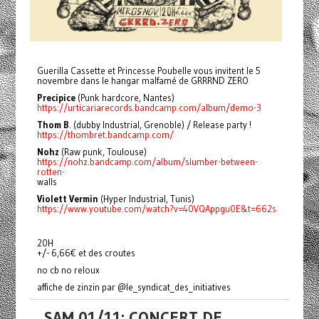
Guerilla Cassette et Princesse Poubelle vous invitent le 5
novembre dans le hangar malfamé de GRRRND ZERO
Precipice
(Punk hardcore, Nantes)
https://urticariarecords.bandcamp.com/album/demo-3
Thom B
. (dubby Industrial, Grenoble) / Release party !
https://thombret.bandcamp.com/
Nohz
(Raw punk, Toulouse)
https://nohz.bandcamp.com/album/slumber-between-
rotten-
walls
Violett Vermin
(Hyper Industrial, Tunis)
https://www.youtube.com/watch?v=40VQAppgu0E&t=662s
20H
+/- 6,66€ et des croutes
no cb no reloux
affiche de zinzin par @le_syndicat_des_initiatives
SAM 01/11: CONCERT DE