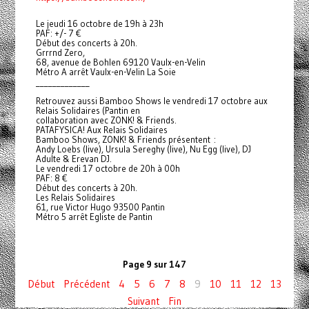
Le jeudi 16 octobre de 19h à 23h
PAF: +/- 7 €
Début des concerts à 20h.
Grrrnd Zero,
68, avenue de Bohlen 69120 Vaulx-en-Velin
Métro A arrêt Vaulx-en-Velin La Soie
_____________
Retrouvez aussi Bamboo Shows le vendredi 17 octobre aux
Relais Solidaires (Pantin en
collaboration avec ZONK! & Friends.
PATAFYSICA! Aux Relais Solidaires
Bamboo Shows, ZONK! & Friends présentent :
Andy Loebs (live), Ursula Sereghy (live), Nu Egg (live), DJ
Adulte & Erevan DJ.
Le vendredi 17 octobre de 20h à 00h
PAF: 8 €
Début des concerts à 20h.
Les Relais Solidaires
61, rue Victor Hugo 93500 Pantin
Métro 5 arrêt Egliste de Pantin
Page 9 sur 147
Début
Précédent
4
5
6
7
8
9
10
11
12
13
Suivant
Fin