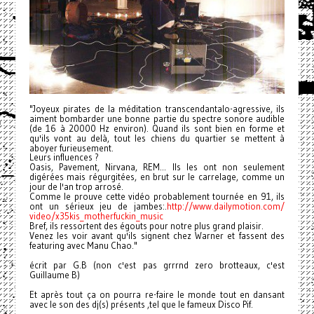
"Joyeux pirates de la méditation transcendantalo-agressive, ils
aiment bombarder une bonne partie du spectre sonore audible
(de 16 à 20000 Hz environ). Quand ils sont bien en forme et
qu'ils vont au delà, tout les chiens du quartier se mettent à
aboyer furieusement.
Leurs influences ?
Oasis, Pavement, Nirvana, REM... Ils les ont non seulement
digérées mais régurgitées, en brut sur le carrelage, comme un
jour de l'an trop arrosé.
Comme le prouve cette vidéo probablement tournée en 91, ils
ont un sérieux jeu de jambes:.
http://www.dailymotion.com/
video/x35kis_motherfuckin_
music
Bref, ils ressortent des égouts pour notre plus grand plaisir.
Venez les voir avant qu'ils signent chez Warner et fassent des
featuring avec Manu Chao."
écrit par G.B (non c'est pas grrrnd zero brotteaux, c'est
Guillaume B)
Et après tout ça on pourra re-faire le monde tout en dansant
avec le son des dj(s) présents ,tel que le fameux Disco Pif.