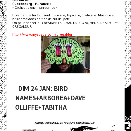
( Cherbourg - F...rance )
• Orchestre one-man-bombe •
Boys band a lui tout seul : bidouille, fripouille, gratouille. Musique et
bruit droit dans sa tiag de cul-de-jatte !
On peut penser aux RESIDENTS, CHANTAL GOYA, HENRI DEATH... et
GREGALDUR.
http://www.myspace.com/gregaldur
DIM 24 JAN: BIRD
NAMES+ARBOREA+DAVE
OLLIFFE+TABITHA