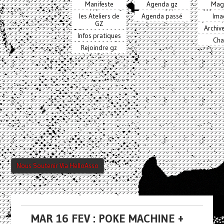
Manifeste
Agenda gz
Mag
les Ateliers de
Agenda passé
Ima
GZ
Archiv
Infos pratiques
Cha
Rejoindre gz
Nous Soutenir Via HelloAsso
MAR 16 FEV : POKE MACHINE +