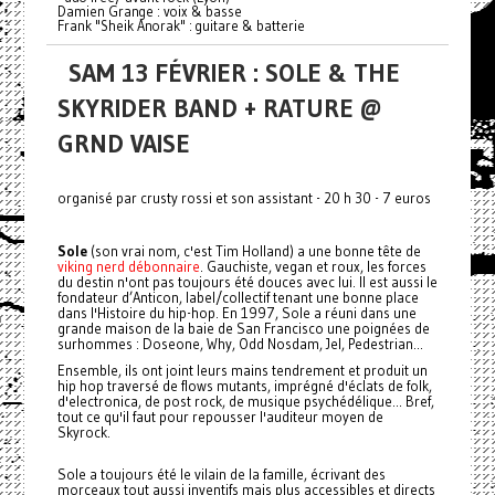
Damien Grange : voix & basse
Frank "Sheik Anorak" : guitare & batterie
SAM 13 FÉVRIER : SOLE & THE
SKYRIDER BAND + RATURE @
GRND VAISE
organisé par crusty rossi et son assistant - 20 h 30 - 7 euros
Sole
(son vrai nom, c'est Tim Holland) a une bonne tête de
viking nerd débonnaire
. Gauchiste, vegan et roux, les forces
du destin n'ont pas toujours été douces avec lui. Il est aussi le
fondateur d’Anticon, label/collectif tenant une bonne place
dans l'Histoire du hip-hop. En 1997, Sole a réuni dans une
grande maison de la baie de San Francisco une poignées de
surhommes : Doseone, Why, Odd Nosdam, Jel, Pedestrian...
Ensemble, ils ont joint leurs mains tendrement et produit un
hip hop traversé de flows mutants, imprégné d'éclats de folk,
d'electronica, de post rock, de musique psychédélique... Bref,
tout ce qu'il faut pour repousser l'auditeur moyen de
Skyrock.
Sole a toujours été le vilain de la famille, écrivant des
morceaux tout aussi inventifs mais plus accessibles et directs