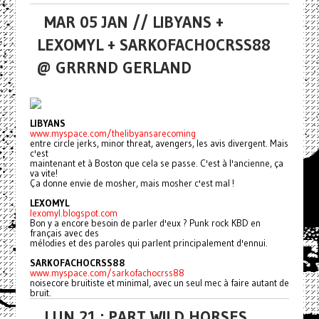
MAR 05 JAN // LIBYANS +
LEXOMYL + SARKOFACHOCRSS88
@ GRRRND GERLAND
LIBYANS
www.myspace.com/thelibyansarecoming
entre circle jerks, minor threat, avengers, les avis divergent. Mais
c'est
maintenant et à Boston que cela se passe. C'est à l'ancienne, ça
va vite!
Ça donne envie de mosher, mais mosher c'est mal !
LEXOMYL
lexomyl.blogspot.com
Bon y a encore besoin de parler d'eux ? Punk rock KBD en
français avec des
mélodies et des paroles qui parlent principalement d'ennui.
SARKOFACHOCRSS88
www.myspace.com/sarkofachocrss88
noisecore bruitiste et minimal, avec un seul mec à faire autant de
bruit.
LUN 21 : PART WILD HORSES