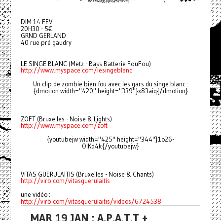
DIM 14 FEV
20H30 - 5€
GRND GERLAND
40 rue pré gaudry
LE SINGE BLANC (Metz - Bass Batterie FouFou)
http://www.myspace.com/lesingeblanc
Un clip de zombie bien fou avec les gars du singe blanc :
{dmotion width="420" height="339"}x83aiq{/dmotion}
ZOFT (Bruxelles - Noise & Lights)
http://www.myspace.com/zoft
{youtubejw width="425" height="344"}1o26-
OlKd4k{/youtubejw}
VITAS GUERULAITIS (Bruxelles - Noise & Chants)
http://virb.com/vitasguerulaitis
une vidéo :
http://virb.com/vitasguerulaitis/videos/6724538
MAR 19 JAN : A.P.A.T.T +