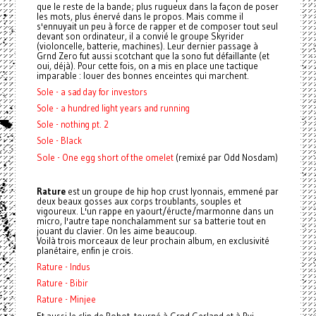
que le reste de la bande; plus rugueux dans la façon de poser
les mots, plus énervé dans le propos. Mais comme il
s'ennuyait un peu à force de rapper et de composer tout seul
devant son ordinateur, il a convié le groupe Skyrider
(violoncelle, batterie, machines). Leur dernier passage à
Grnd Zero fut aussi scotchant que la sono fut défaillante (et
oui, déjà). Pour cette fois, on a mis en place une tactique
imparable : louer des bonnes enceintes qui marchent.
Sole - a sad day for investors
Sole - a hundred light years and running
Sole - nothing pt. 2
Sole - Black
Sole - One egg short of the omelet
(remixé par Odd Nosdam)
Rature
est un groupe de hip hop crust lyonnais, emmené par
deux beaux gosses aux corps troublants, souples et
vigoureux. L'un rappe en yaourt/éructe/marmonne dans un
micro, l'autre tape nonchalamment sur sa batterie tout en
jouant du clavier. On les aime beaucoup.
Voilà trois morceaux de leur prochain album, en exclusivité
planétaire, enfin je crois.
Rature - Indus
Rature - Bibir
Rature - Minjee
Et aussi le clip de Robot, tourné à Grnd Gerland et à Rvi,