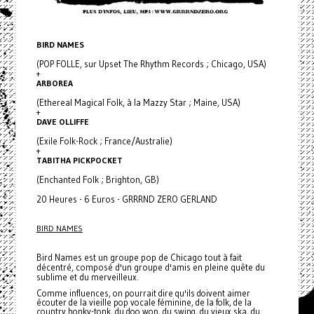
BIRD NAMES
(POP FOLLE, sur Upset The Rhythm Records ; Chicago, USA)
+
ARBOREA
(Ethereal Magical Folk, à la Mazzy Star ; Maine, USA)
+
DAVE OLLIFFE
(Exile Folk-Rock ; France/Australie)
+
TABITHA PICKPOCKET
(Enchanted Folk ; Brighton, GB)
20 Heures - 6 Euros - GRRRND ZERO GERLAND
BIRD NAMES
Bird Names est un groupe pop de Chicago tout à fait
décentré, composé d'un groupe d'amis en pleine quête du
sublime et du merveilleux.
Comme influences, on pourrait dire qu'ils doivent aimer
écouter de la vieille pop vocale féminine, de la folk, de la
country honky-tonk, du doo wop, du swing, du vieux ska, du