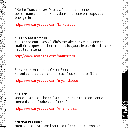
*
Keiko Tsuda
et ses "4 bras, 4 jambes" donneront leur
performance de math-rock dansant, toute en loops et en
énergie brute.
http://www.myspace.com/keikotsuda
*Le trio
Antiforfora
cherchera entre ses vélléités métalesques et ses envies
mathématiques un chemin – pas toujours le plus direct – vers
l'auditeur attentif.
http://www.myspace.com/antiforfora
*Les incontournables
Chick Peas
seront de la partie avec l'efficacité du son noise 90's.
http://www.myspace.com/mychickpeas
*
Falsch
apportera sa touche de fraicheur punk'n'roll conciliant à
merveille la mélodie et la "noise"
http://www.myspace.com/wirsindfalsch
*
Nickel Pressing
mettra en oeuvre son kraut-rock-french-touch avec sa