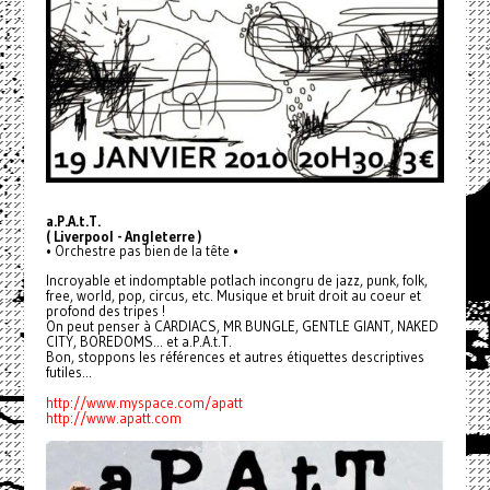
a.P.A.t.T.
( Liverpool - Angleterre )
• Orchestre pas bien de la tête •
Incroyable et indomptable potlach incongru de jazz, punk, folk,
free, world, pop, circus, etc. Musique et bruit droit au coeur et
profond des tripes !
On peut penser à CARDIACS, MR BUNGLE, GENTLE GIANT, NAKED
CITY, BOREDOMS... et a.P.A.t.T.
Bon, stoppons les références et autres étiquettes descriptives
futiles...
http://www.myspace.com/apatt
http://www.apatt.com