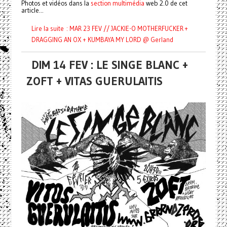
Photos et vidéos dans la
section multimédia
web 2.0 de cet
article...
Lire la suite : MAR 23 FEV // JACKIE-O MOTHERFUCKER +
DRAGGING AN OX + KUMBAYA MY LORD @ Gerland
DIM 14 FEV : LE SINGE BLANC +
ZOFT + VITAS GUERULAITIS