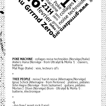
POKE
MACHINE
- collages noise technoïdes (Norvège/Italie)
Anders Hana (Norvège - from Ultralyd & MoHa !) : claviers,
batterie
Mat Pogo (Italie) : voix, lecteurs cd’s
+
TREE
PEOPLE
- noise/ harsh noise (Allemagne/Norvège)
Ignaz Schick (Allemagne - from Perlonex) : platines, pédales
John Hegre (Norvège - from Jazkamer) : guitare, pédales
Morten J. Olsen (Norvège) (from - Ultralyd & MoHa !) :
batterie, électronique
+
-1
- duo free/ avant rock (Lyon)