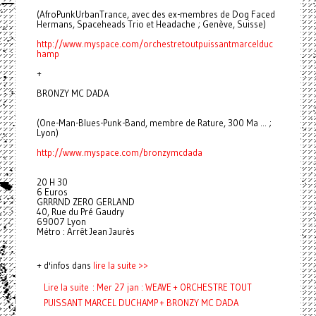
(AfroPunkUrbanTrance, avec des ex-membres de Dog Faced
Hermans, Spaceheads Trio et Headache ; Genève, Suisse)
http://www.myspace.com/
orchestretoutpuissantmarcelduc
hamp
+
BRONZY MC DADA
(One-Man-Blues-Punk-Band, membre de Rature, 300 Ma ... ;
Lyon)
http://www.myspace.com/
bronzymcdada
20 H 30
6 Euros
GRRRND ZERO GERLAND
40, Rue du Pré Gaudry
69007 Lyon
Métro : Arrêt Jean Jaurès
+ d'infos dans
lire la suite >>
Lire la suite : Mer 27 jan : WEAVE + ORCHESTRE TOUT
PUISSANT MARCEL DUCHAMP + BRONZY MC DADA