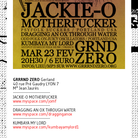
GRRRND ZERO
Gerland
40 rue Pré Gaudry LYON 7
M° Jean Jaurès
------------------------------
JACKIE-O MOTHERFUCKER
www.myspace.com/jomf
------------------------------
DRAGGING AN OX THROUGH WATER
www.myspace.com/dragginganox
------------------------------
KUMBAYA MY LORD
www.myspace.com/kumbayamylord1