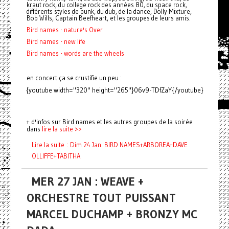
kraut rock, du college rock des années 80, du space rock,
différents styles de punk, du dub, de la dance, Dolly Mixture,
Bob Wills, Captain Beefheart, et les groupes de leurs amis.
Bird names - nature's Over
Bird names - new life
Bird names - words are the wheels
en concert ça se crustifie un peu :
{youtube width="320" height="265"}06v9-TDfZaY{/youtube}
+ d'infos sur Bird names et les autres groupes de la soirée
dans
lire la suite >>
Lire la suite : Dim 24 Jan: BIRD NAMES+ARBOREA+DAVE
OLLIFFE+TABITHA
MER 27 JAN : WEAVE +
ORCHESTRE TOUT PUISSANT
MARCEL DUCHAMP + BRONZY MC