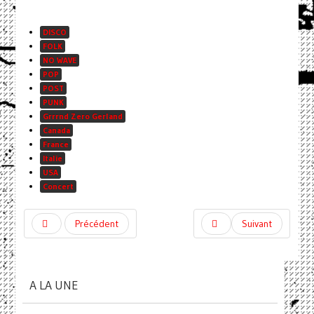
DISCO
FOLK
NO WAVE
POP
POST
PUNK
Grrrnd Zero Gerland
Canada
France
Italie
USA
Concert
Précédent
Suivant
A LA UNE