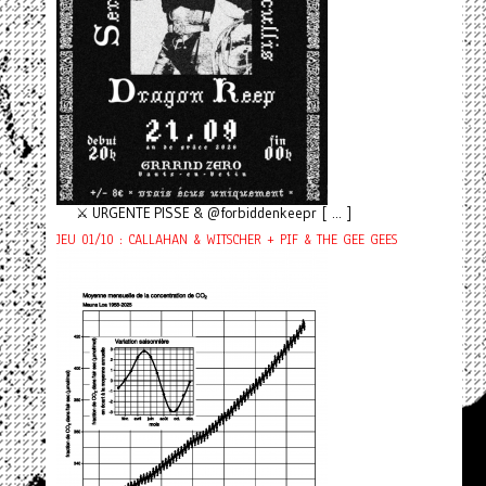
⚔️ URGENTE PISSE & @forbiddenkeepr [ ... ]
JEU 01/10 : CALLAHAN & WITSCHER + PIF & THE GEE GEES