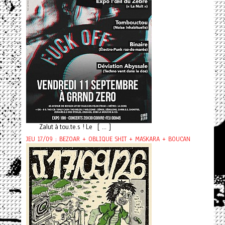
Zalut à tou.te.s ! Le [ ... ]
JEU 17/09 : BEZOAR + OBLIQUE SHIT + MASKARA + BOUCAN