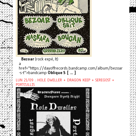
Bezoar
(rock expé, It)
a
href="https://dayoffrecords.bandcamp.com/album/bezoar
-s-t">bandcamp
Oblique S [ ... ]
LUN 21/09 : HOLE DWELLER + DRAGON KEEP + SEREGOST +
PORTCULLIS