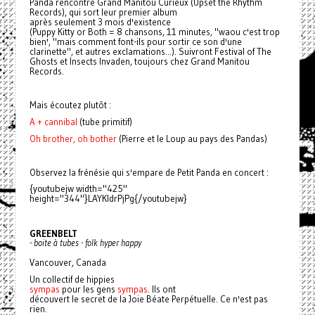
Panda
rencontre Grand Manitou Curieux (Upset the Rhythm
Records), qui sort leur premier album
après seulement 3 mois d'existence
(Puppy Kitty or Both = 8 chansons, 11 minutes, "waou c'est trop
bien', "mais comment font-ils pour sortir ce son d'une
clarinette", et autres exclamations...). Suivront Festival of The
Ghosts et Insects Invaden, toujours chez Grand Manitou
Records.
Mais écoutez plutôt :
A + cannibal
(tube primitif)
Oh brother, oh bother
(Pierre et le Loup au pays des Pandas)
Observez la frénésie qui s'empare de Petit
Panda
en concert :
{youtubejw width="425"
height="344"}LAYKldrPjPg{/youtubejw}
GREENBELT
- boite à tubes - folk hyper happy
Vancouver, Canada
Un collectif de hippies
sympas
pour les gens
sympas
. Ils ont
découvert le secret de la Joie Béate Perpétuelle. Ce n'est pas
rien.