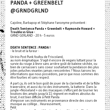
PANDA + GREENBELT
@GRNDGRLND
Cajoline, Barbapop et Stéphane l'anonyme présentent :
Death Sentence Panda + Greenbelt + Raymonde Howard +
Trouble vs Glue
-
GRND GERLAND - 20 h - 5 euros
DEATH SENTENCE : PANDA !
- le bruit et la fureur -
Un trio Post Punk foufou de Friscoland,
au nom énigmatique. S'agit-il encore de vegans luttant pour la
survie du rouge à lèvre sans arrière goût de baleine séchée, ou
bien de carnassiers sans coeur souhaitant la pendaison des plus
jolies peluches vivantes jamais rencontrées ? Nous tairons les
informations que nous possédons, parce que nous sommes des
être fourbes et sans respect.
A part ça, ils ont le bon goût de jouer de la clarinette et de la flûte
traversière, et aussi du roi des instruments, la batterie. Dans la
jungle «Noiseland » où des macaques s'efforçant de tourner les
boutons des amplis jusqu'à 11 règnent en maîtres absolus du
bruit, il est bien difficile à Petit
Panda
d'imposer ses instruments en provenance directe des cours de
musique au collège... Heureusement,
Petit