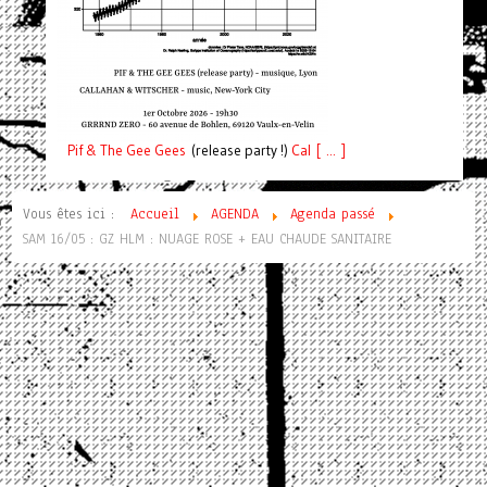
Pif
& The Gee Gees
(release party !)
C
a
l [ ... ]
Vous êtes ici :
Accueil
AGENDA
Agenda passé
SAM 16/05 : GZ HLM : NUAGE ROSE + EAU CHAUDE SANITAIRE