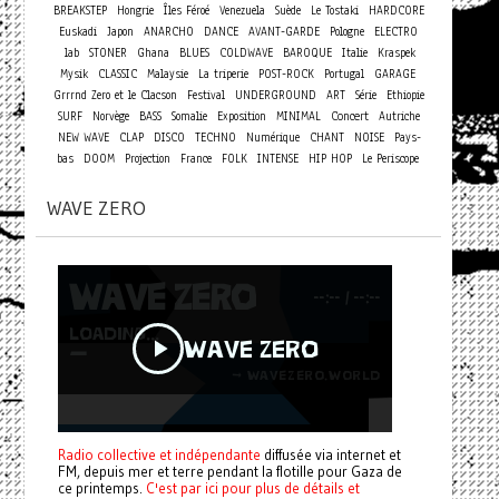
BREAKSTEP
Hongrie
Îles Féroé
Venezuela
Suède
Le Tostaki
HARDCORE
Euskadi
Japon
ANARCHO
DANCE
AVANT-GARDE
Pologne
ELECTRO
lab
STONER
Ghana
BLUES
COLDWAVE
BAROQUE
Italie
Kraspek
Mysik
CLASSIC
Malaysie
La triperie
POST-ROCK
Portugal
GARAGE
Grrrnd Zero et le Clacson
Festival
UNDERGROUND
ART
Série
Ethiopie
Concert
SURF
Norvège
BASS
Somalie
Exposition
MINIMAL
Autriche
NEW WAVE
CLAP
DISCO
TECHNO
Numérique
CHANT
NOISE
Pays-
bas
DOOM
Projection
France
FOLK
INTENSE
HIP HOP
Le Periscope
WAVE ZERO
Radio collective et indépendante
diffusée via internet et
FM, depuis mer et terre pendant la flotille pour Gaza de
ce printemps.
C'est par ici pour plus de détails et