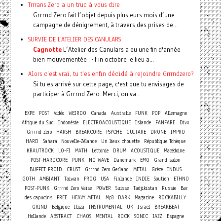
Trrrans Zero a un truc à vous dire
Grrrnd Zero fait l’objet depuis plusieurs mois d’une
campagne de dénigrement, à travers des prises de...
SURVIE DE L'ATELIER DES CANULARS
Cagnotte
L’Atelier des Canulars a eu une fin d'année
bien mouvementée : - Fin octobre le lieu a...
Alors c'est vrai, tu t'es enfin décidé à rejoindre Grrrndzero?
Si tu es arrivé sur cette page, c'est que tu envisages de
participer à Grrrnd Zero. Merci, on va...
EXPE
POST
Vidéo
WEIRDO
Canada
Australie
FUNK
POP
Allemagne
Afrique du Sud
Indonésie
ELECTROACOUSTIQUE
Islande
FANFARE
Divx
Grrrnd Zero
HARSH
BREAKCORE
PSYCHE
GUITARE
DRONE
IMPRO
HARD
Sahara
Nouvelle-Zélande
Un lieux chouette
République Tchèque
KRAUTROCK
LO-FI
MATH
Lettonie
DRUM
ACOUSTIQUE
Macédoine
POST-HARDCORE
PUNK
NO WAVE
Danemark
EMO
Grand salon
BUFFET FROID
CRUST
Grrrnd Zero Gerland
METAL
Grèce
INDUS
GOTH
AMBIANT
Taiwan
PROG
USA
Finlande
INDIE
Soutien
ETHNO
POST-PUNK
Grrrnd Zero Vaise
POWER
Suisse
Tadjikistan
Russie
Bar
des capucins
FREE
HEAVY METAL
Mp3
DARK
Magazine
ROCKABILLY
GRIND
Belgique
Ibiza
INSTRUMENTAL
UK
Israel
BREAKBEAT
Hollande
ABSTRACT
CHAOS
MENTAL
ROCK
SONIC
JAZZ
Espagne