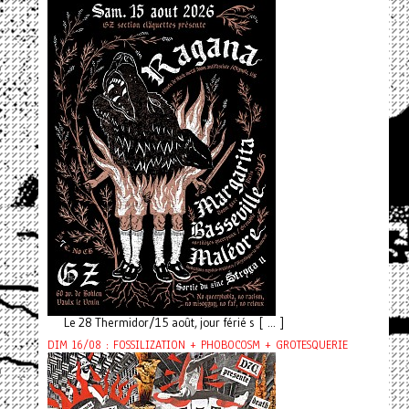
Le 28 Thermidor/15 août, jour férié s [ ... ]
DIM 16/08 : FOSSILIZATION + PHOBOCOSM + GROTESQUERIE