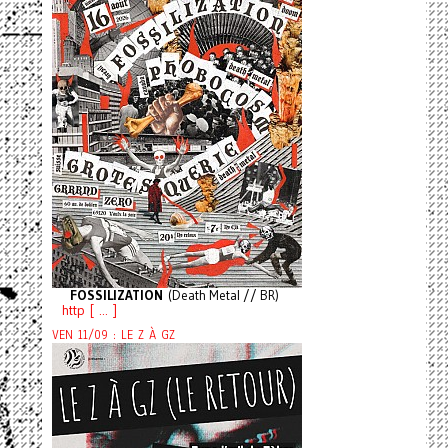
FOSSILIZATION
(Death Metal // BR)
http [ ... ]
VEN 11/09 : LE Z À GZ