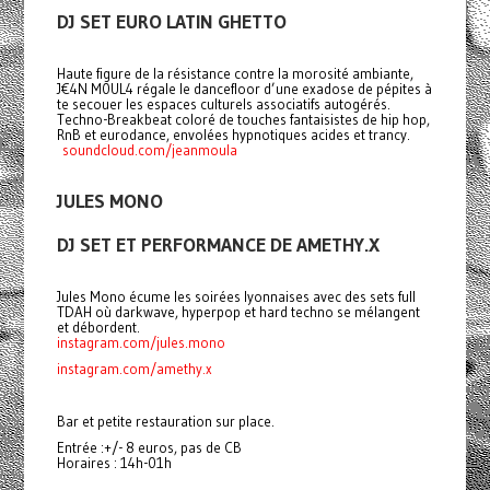
DJ SET EURO LATIN GHETTO
Haute figure de la résistance contre la morosité ambiante,
J€4N M0UL4 régale le dancefloor d’une exadose de pépites à
te secouer les espaces culturels associatifs autogérés.
Techno-Breakbeat coloré de touches fantaisistes de hip hop,
RnB et eurodance, envolées hypnotiques acides et trancy.
soundcloud.com/jeanmoula
JULES MONO
DJ SET ET PERFORMANCE DE AMETHY.X
Jules Mono écume les soirées lyonnaises avec des sets full
TDAH où darkwave, hyperpop et hard techno se mélangent
et débordent.
instagram.com/jules.mono
instagram.com/amethy.x
Bar et petite restauration sur place.
Entrée :+/- 8 euros, pas de CB
Horaires : 14h-01h