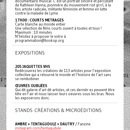
documentaire musical. C’est un portrait sincère et percutant
de Kathleen Hanna, pionnière du mouvement riot grrrl, à la
fois artiste radicale, militante féministe et femme en lutte
contre la maladie de Lyme.
17H00 : COURTS METRAGES
Carte blanche au monde entier
Une sélection de films courts ouvert à toutes et tous !
Maximum : 10 minutes.
N’hésitez à proposer le votre à
programmation@boskop.org
EXPOSITIONS
205 JAQUETTES VHS
Redécouvrez les créations de 113 artistes pour l’expostion
collective qui a retourné le monde et l’histoire de l’art sans
se rembobiner.
ŒUVRES OUBLIÉES
Qui dit galerie d’art dit artistes, et ces dernièr·es peuvent être
tête en l’air et nous laisser leurs oeuvres sous les bras. Nous
les exposerons donc.
STANDS CRÉATIONS & MICROÉDITIONS
AMBRE « TENTAGUDULE » DAUTRY
/ Fanzine
instagram.com/tentagudule