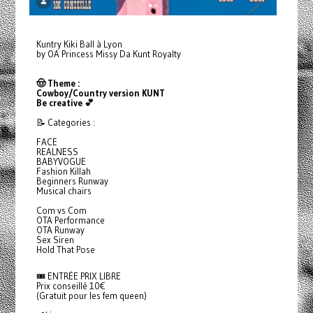
Kuntry Kiki Ball à Lyon
by OA Princess Missy Da Kunt Royalty
🤠 Theme :
Cowboy/Country version KUNT
Be creative 💕
📝 Categories :
FACE
REALNESS
BABYVOGUE
Fashion Killah
Beginners Runway
Musical chairs
Com vs Com
OTA Performance
OTA Runway
Sex Siren
Hold That Pose
🎟️ ENTRÉE PRIX LIBRE
Prix conseillé 10€
(Gratuit pour les fem queen)