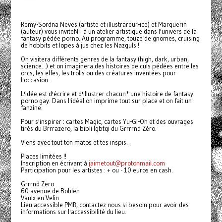
Remy-Sordna Neves (artiste et illustrareur-ice) et Marguerin
(auteur) vous inviteNT à un atelier artistique dans l'univers de la
fantasy pédée porno. Au programme, touze de gnomes, cruising
de hobbits et lopes à jus chez les Nazguls !
On visitera différents genres de la fantasy (high, dark, urban,
science...) et on imaginera des histoires de culs pédées entre les
orcs, les elfes, les trolls ou des créatures inventées pour
l'occasion.
L'idée est d'écrire et d'illustrer chacun* une histoire de fantasy
porno gay. Dans l'idéal on imprime tout sur place et on fait un
fanzine.
Pour s'inspirer : cartes Magic, cartes Yu-Gi-Oh et des ouvrages
tirés du Brrrazero, la bibli lgbtqi du Grrrrnd Zéro.
Viens avec tout ton matos et tes inspis.
Places limitées !!
Inscription en écrivant à
jaimetout@protonmail.com
Participation pour les artistes : + ou - 10 euros en cash.
Grrrnd Zero
60 avenue de Bohlen
Vaulx en Velin
Lieu accessible PMR, contactez nous si besoin pour avoir des
informations sur l'accessibilité du lieu.