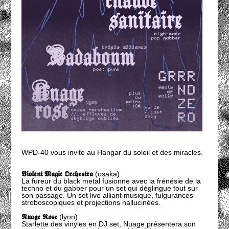
WPD-40 vous invite au Hangar du soleil et des miracles.
𝖁𝖎𝖔𝖑𝖊𝖓𝖙 𝕸𝖆𝖌𝖎𝖈 𝕺𝖗𝖈𝖍𝖊𝖘𝖙𝖗𝖆
(osaka)
La fureur du black metal fusionne avec la frénésie de la
techno et du gabber pour un set qui déglingue tout sur
son passage. Un set live alliant musique, fulgurances
stroboscopiques et projections hallucinées.
𝕹𝖚𝖆𝖌𝖊 𝕽𝖔𝖘𝖊
(lyon)
Starlette des vinyles en DJ set, Nuage présentera son