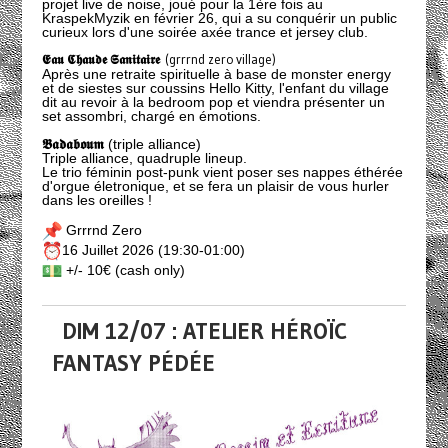
projet live de noise, joué pour la 1ère fois au
KraspekMyzik en février 26, qui a su conquérir un public
curieux lors d'une soirée axée trance et jersey club.
𝕰𝖆𝖚 𝕮𝖍𝖆𝖚𝖉𝖊 𝕾𝖆𝖓𝖎𝖙𝖆𝖎𝖗𝖊
(grrrnd zero village)
Après une retraite spirituelle à base de monster energy
et de siestes sur coussins Hello Kitty, l'enfant du village
dit au revoir à la bedroom pop et viendra présenter un
set assombri, chargé en émotions.
𝕭𝖆𝖉𝖆𝖇𝖔𝖚𝖒
(triple alliance)
Triple alliance, quadruple lineup.
Le trio féminin post-punk vient poser ses nappes éthérée
d'orgue életronique, et se fera un plaisir de vous hurler
dans les oreilles !
Grrrnd Zero
16 Juillet 2026 (19:30-01:00)
+/- 10€ (cash only)
DIM 12/07 : ATELIER HÉROÏC
FANTASY PÉDÉE