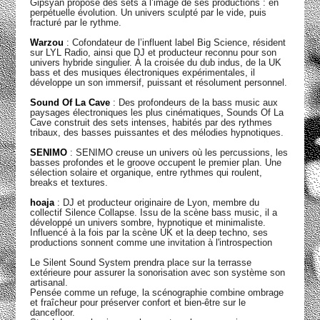
Gipsyan propose des sets à l’image de ses productions : en
perpétuelle évolution. Un univers sculpté par le vide, puis
fracturé par le rythme.
Warzou
: Cofondateur de l’influent label Big Science, résident
sur LYL Radio, ainsi que DJ et producteur reconnu pour son
univers hybride singulier. À la croisée du dub indus, de la UK
bass et des musiques électroniques expérimentales, il
développe un son immersif, puissant et résolument personnel.
Sound Of La Cave
: Des profondeurs de la bass music aux
paysages électroniques les plus cinématiques, Sounds Of La
Cave construit des sets intenses, habités par des rythmes
tribaux, des basses puissantes et des mélodies hypnotiques.
SENIMO
: SENIMO creuse un univers où les percussions, les
basses profondes et le groove occupent le premier plan. Une
sélection solaire et organique, entre rythmes qui roulent,
breaks et textures.
hoaja
: DJ et producteur originaire de Lyon, membre du
collectif Silence Collapse. Issu de la scène bass music, il a
développé un univers sombre, hypnotique et minimaliste.
Influencé à la fois par la scène UK et la deep techno, ses
productions sonnent comme une invitation à l'introspection
Le Silent Sound System prendra place sur la terrasse
extérieure pour assurer la sonorisation avec son système son
artisanal.
Pensée comme un refuge, la scénographie combine ombrage
et fraîcheur pour préserver confort et bien-être sur le
dancefloor.