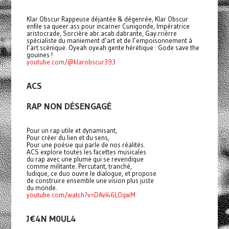
Klar.Obscur Rappeuse déjantée & dégenrée, Klar Obscur
enfile sa queer.ass pour incarner Cunigonde, Impératrice
aristocrade, Sorcière abr.acab.dabrante, Gay.rrièrre
spécialiste du maniement d’art et de l’empoisonnement à
l’art.scénique. Oyeah oyeah gente hérétique : Gode save the
gouines !
youtube.com/@klarobscur393
ACS
RAP NON DÉSENGAGÉ
Pour un rap utile et dynamisant,
Pour créer du lien et du sens,
Pour une poésie qui parle de nos réalités.
ACS explore toutes les facettes musicales
du rap avec une plume qui se revendique
comme militante. Percutant, tranché,
ludique, ce duo ouvre le dialogue, et propose
de construire ensemble une vision plus juste
du monde.
youtube.com/watch?v=DAvI46LOqwM
J€4N M0UL4