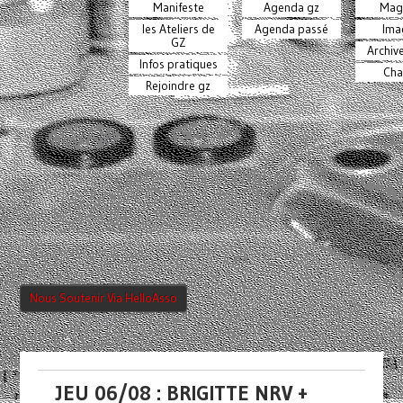
Manifeste
Agenda gz
Mag
les Ateliers de
Agenda passé
Ima
GZ
Archiv
Infos pratiques
Cha
Rejoindre gz
Nous Soutenir Via HelloAsso
JEU 06/08 : BRIGITTE NRV +