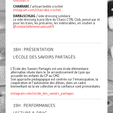
foutouart.fr
CHAKRABE
/
artisan textile crochet
instagram.com/chacrabe.crochet
DARK4SCHLAG
/ vide-dressing solidaire
Le vide-dressing à prix libre du Chaos CTRL Club, pensé par et
pour les trans, les précaires, les indésirables, en soutien à
@solidaritefemmesalarue69
18H : PRÉSENTATION
L'ÉCOLE DES SAVOIRS PARTAGÉS
L’École des Savoirs Partagés est une école élémentaire
alternative située dans le 3e arrondissement de Lyon qui
accueille les enfants du CP au CM2.
Son approche pédagogique est centrée sur l’émancipation, la
coopération et l’autonomie des élèves, dans un cadre
bienveillant où la vie collective et la confiance sont primordiales.
instagram.com/ecole_des_savoirs_partages
19H : PERFORMANCES
LECTURE & DRAG