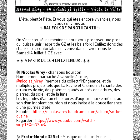
L’été, bientôt l’été. Et vous qui êtes encore vivant-es, nous
vous convions au
✨
BAL FOLK DE PANOTII CANTII
✨
On s’est creusé les méninges pour vous proposer une prog
qui puisse unir l’esprit de GZ et les bals folk ! Enfilez donc des
chaussures confortables et venez danser avec nous le
Samedi 4 Juillet à GZ avec :
☀️☀️ A PARTIR DE 16H EN EXTÉRIEUR : ☀️☀️
🐝
Nicolas Virey
- chansons bourdon
Humblement harnaché à sa vielle à roue,
@nicolas_virey
(membre du collectif l'Engeance, et de
multiples projets tels que La Ruche et Cromorne) chante des
errances de vie, des poèmes glanés auprès des arbres, des
pierres, du soleil et de la lune.
Les légendes d'antan et histoires d'aujourd'hui se mêlent au
son d'un indolent bourdon et nous invite à la douce flanance
d'une journée d'été
Ecouter :
https://nicolasvirey.bandcamp.com/album/sortie-
dusine
Regarder :
https://www.youtube.com/watch?
v=cp1EXmNSuv4
🪱
Proto-Monde DJ Set
- Musique de chill intérieur