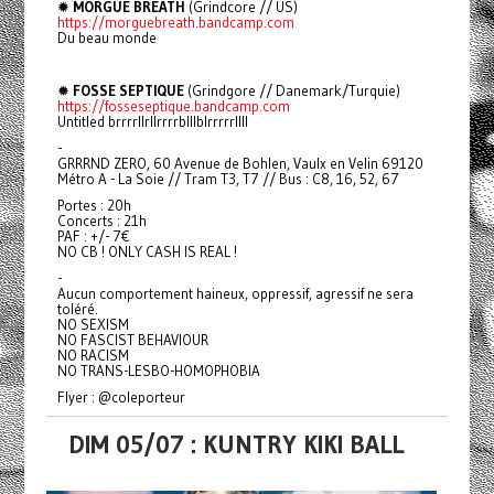
✹
MORGUE BREATH
(Grindcore // US)
https://morguebreath.bandcamp.com
Du beau monde
✹
FOSSE SEPTIQUE
(Grindgore // Danemark/Turquie)
https://fosseseptique.bandcamp.com
Untitled brrrrllrllrrrrblllblrrrrrllll
-
GRRRND ZERO, 60 Avenue de Bohlen, Vaulx en Velin 69120
Métro A - La Soie // Tram T3, T7 // Bus : C8, 16, 52, 67
Portes : 20h
Concerts : 21h
PAF : +/- 7€
NO CB ! ONLY CASH IS REAL !
-
Aucun comportement haineux, oppressif, agressif ne sera
toléré.
NO SEXISM
NO FASCIST BEHAVIOUR
NO RACISM
NO TRANS-LESBO-HOMOPHOBIA
Flyer : @coleporteur
DIM 05/07 : KUNTRY KIKI BALL