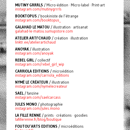
MUTINY GRRRLS
/ Micro-édition · Micro-label · Print-art
instagram.com/mutinygrrrls
BOOKTOPUS
/ bookiniste de l’étrange
instagram.com/booktopus_
GALAHAD LE MATOU
/ illustration · artisanat
galahad-le-matou.sumupstore.com
ATELIER ARTI’CHAUD
/ création · illustration
linktr.ee/atelierartichaud
ANOYAK
/ illustration
instagram.com/anoyak
REBEL GIRL
/ collectif
instagram.com/rebel_girl_wip
CARRIOLA EDITIONS
/ microédition
instagram.com/carriola_editions
NYMÉ LE CRÉATEUR
/ illustration
instagram.com/nymelecreateur
SAEL
/ fanzine
instagram.com/saelcarcass
JULES MONO
/ photographie
instagram.com/jules.mono
LA FILLE RENNE
/ prints · créations · goodies
lafillerenne.fr/blog/boutique
FOUTOU’ARTS EDITIONS
/ microéditions