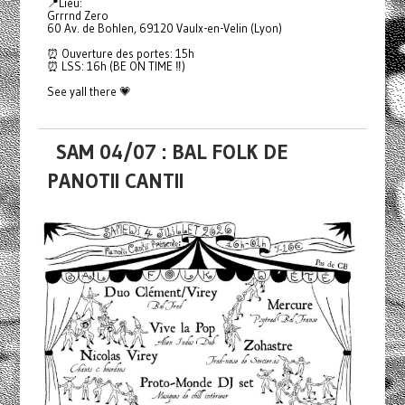
📍Lieu:
Grrrnd Zero
60 Av. de Bohlen, 69120 Vaulx-en-Velin (Lyon)
⏰ Ouverture des portes: 15h
⏰ LSS: 16h (BE ON TIME ‼️)
See yall there 💗
SAM 04/07 : BAL FOLK DE
PANOTII CANTII