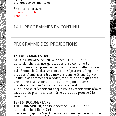
pratiques expérimentales
En partenariat avec :
Chaos Ctrl Club
Rebel Girl
14H : PROGRAMMES EN CONTINU
PROGRAMME DES PROJECTIONS
14H30 : NANAR ESTIVAL
EAUX SAUVAGES
, de Paul W. Kener – 1978 – 1h32
Carte blanche aux Intergalactiques et sa comu Twitch
C’est l’heure d’en prendre plein la poire avec cette histoire
qui dénonce le Capitalisme lors d’un séjour en rafting d’un
groupes d’américains trop moyens dans le Grand Canyon.
Un tueur va commencer à roder, mais ce ne sera qu’après
une bonne discussion autour du karma, ou d’oser se
prendre la main en l’absence de soeur. Bref.
« Je suppose qu’en faisant ce que vous avez fait, vous n’avez
fait que précipiter la chose même qui vous a poussé à le
faire… »
15H15 : DOCUMENTAIRE
THE PUNK SINGER
, de Sini Anderson – 2013 – 1h22
Carte blanche à Rebel Girl
The Punk Singer de Sini Anderson est bien plus qu’un simple