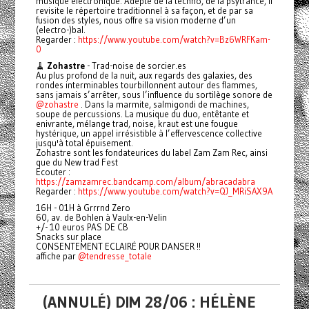
musique électronique. Adepte de la techno, de la psytrance, il
revisite le répertoire traditionnel à sa façon, et de par sa
fusion des styles, nous offre sa vision moderne d’un
(electro-)bal.
Regarder :
https://www.youtube.com/watch?v=Bz6WRFKam-
0
🧹
Zohastre
- Trad-noise de sorcier.es
Au plus profond de la nuit, aux regards des galaxies, des
rondes interminables tourbillonnent autour des flammes,
sans jamais s’arrêter, sous l’influence du sortilège sonore de
@zohastre
. Dans la marmite, salmigondi de machines,
soupe de percussions. La musique du duo, entêtante et
enivrante, mélange trad, noise, kraut est une fougue
hystérique, un appel irrésistible à l’effervescence collective
jusqu'à total épuisement.
Zohastre sont les fondateurices du label Zam Zam Rec, ainsi
que du New trad Fest
Ecouter :
https://zamzamrec.bandcamp.com/album/abracadabra
Regarder :
https://www.youtube.com/watch?v=QJ_MRiSAX9A
16H - 01H à Grrrnd Zero
60, av. de Bohlen à Vaulx-en-Velin
+/- 10 euros PAS DE CB
Snacks sur place
CONSENTEMENT ECLAIRÉ POUR DANSER !!
affiche par
@tendresse_totale
(ANNULÉ) DIM 28/06 : HÉLÈNE