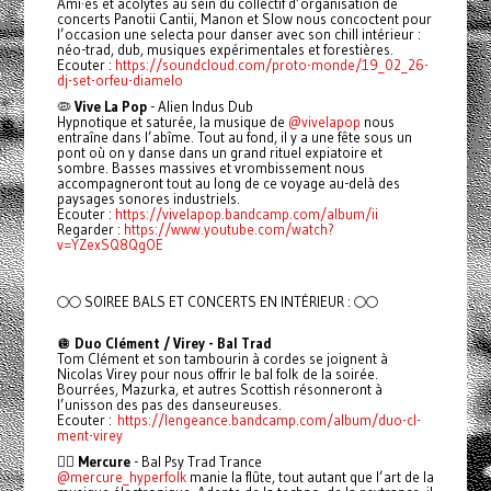
Ami·es et acolytes au sein du collectif d’organisation de
concerts Panotii Cantii, Manon et Slow nous concoctent pour
l’occasion une selecta pour danser avec son chill intérieur :
néo-trad, dub, musiques expérimentales et forestières.
Ecouter :
https://soundcloud.com/proto-monde/19_02_26-
dj-set-orfeu-diamelo
🦠
Vive La Pop
- Alien Indus Dub
Hypnotique et saturée, la musique de
@vivelapop
nous
entraîne dans l’abîme. Tout au fond, il y a une fête sous un
pont où on y danse dans un grand rituel expiatoire et
sombre. Basses massives et vrombissement nous
accompagneront tout au long de ce voyage au-delà des
paysages sonores industriels.
Ecouter :
https://vivelapop.bandcamp.com/album/ii
Regarder :
https://www.youtube.com/watch?
v=YZexSQ8QgOE
🌕🌕 SOIREE BALS ET CONCERTS EN INTÉRIEUR : 🌕🌕
🪩
Duo Clément / Virey - Bal Trad
Tom Clément et son tambourin à cordes se joignent à
Nicolas Virey pour nous offrir le bal folk de la soirée.
Bourrées, Mazurka, et autres Scottish résonneront à
l’unisson des pas des danseureuses.
Ecouter :
https://lengeance.bandcamp.com/album/duo-cl-
ment-virey
🧚‍♂️
Mercure
- Bal Psy Trad Trance
@mercure_hyperfolk
manie la flûte, tout autant que l’art de la