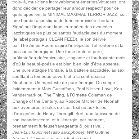
trois-là, musiciens incroyablement émérites/virtuoses, ont
donc décider de partager leur amour respectif pour ce
qu’ils appellent le MINIMAL MAXIMAL TERROR JAZZ, soit
une bombe acoustique de furie improvisée libertaire.
Signé sur l’important label européen des avancées
jazzistiques les plus pulsantes /audacieuses du moment
(le label portugais CLEAN FEED), le son délivré
par The Ames Roomrespire l’intrépidité, l’effronterie et la
puissance énergique. Une force brute et pure,
brûlante/torride/caniculaire, cinglante et foudroyante mais
d’où la beauté-poésie est bien bien loin d’être absente.
Une pure attaque frontale, à la batterie saccadée, au sax
soufflant à tombeau ouvert, et à la contrebasse
étouffante. Un manifeste de pure énergie. On songe
évidemment à Mats Gustaffson, Paal Nilssen-Love, Ken
Vandermark ou The Thing, à l’Ornette Coleman de
Change of the Century, au Roscoe Mitchell de Noonah,
aux aventures tribales de Last Exit ou aux toiles
d’araignées de Henry Thredgill. Bref, une tapisserie de
son incandescente, et à l’énergie, par moment,
prenamment furieuse/ravageante & jouissive...
Jean-Luc Guionnet (alto saxophone), Will Guthrie
(drums), Clayton Thomas (double bass)