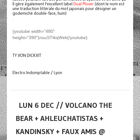
Il gère également l'excellent label
Dual Plover
(dont le nom est
une traduction littérale du mot japonais pour désigner un
godemiché double-face, hum)
.
{youtube width="480"
height="390"}nuuSTtkqWek{/youtube}
TY VON DICKXIT
Electro Indomptable / Lyon
LUN 6 DEC // VOLCANO THE
BEAR + AHLEUCHATISTAS +
KANDINSKY + FAUX AMIS @