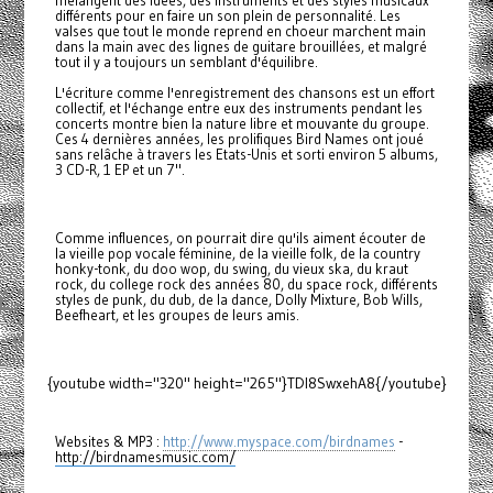
mélangent des idées, des instruments et des styles musicaux
différents pour en faire un son plein de personnalité. Les
valses que tout le monde reprend en choeur marchent main
dans la main avec des lignes de guitare brouillées, et malgré
tout il y a toujours un semblant d'équilibre.
L'écriture comme l'enregistrement des chansons est un effort
collectif, et l'échange entre eux des instruments pendant les
concerts montre bien la nature libre et mouvante du groupe.
Ces 4 dernières années, les prolifiques Bird Names ont joué
sans relâche à travers les Etats-Unis et sorti environ 5 albums,
3 CD-R, 1 EP et un 7".
Comme influences, on pourrait dire qu'ils aiment écouter de
la vieille pop vocale féminine, de la vieille folk, de la country
honky-tonk, du doo wop, du swing, du vieux ska, du kraut
rock, du college rock des années 80, du space rock, différents
styles de punk, du dub, de la dance, Dolly Mixture, Bob Wills,
Beefheart, et les groupes de leurs amis.
{youtube width="320" height="265"}TDl8SwxehA8{/youtube}
Websites & MP3 :
http://www.myspace.com/birdnames
-
http://birdnamesmusic.com/