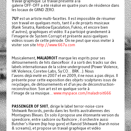
travail graphique. Le travail présenté à la
galerie OFF-OFF a été réalisé en quatre jours de résidence dans
les locaux de GRND ZERO.
7U?
est un artiste multi-facettes. Il est impossible de résumer
son travail en quelques mots, tant il a de projets musicaux
(Rank Sinatra, Rainbow Ejaculation, Fukno, et encore bien
d’autres), graphiques et vidéo. Il a participé grandement à
l’imagerie de System Corrupt et présente aussi quelques
vidéos issues de cette période. On ne peut que vous inviter à
visiter son site
http://www.667u.com
Musicalement,
MALADROIT
marque les esprits pour ses
détournements de hits dancefloor. il a sorti des tracks sur des
labels internationaux de la scène underground (Power Violence,
HK Violence, Coretex-Labs, Sy:CO… BRK…). Nous
l’avons déjà invité en 2007 et en 2009, il ne nous a pas déçus. Il
présente pour cette exposition des objets-sculptures issus de
recyclages, de détournements et d’un jeu de déconstruction-
reconstruction. Son art est en quelque sorte à
l’image de sa musique…
www.myspace.com/maladroit666
PASSENGER OF SHIT
, dirige le label terror-noise-core
Shitwank Records, perdu dans les forêts australiennes des
Montagnes Bleues. En solo il propose une étonnante version du
speedcore, entre sadcore ou flashcore ; il orchestre aussi
Butcher’s Harem (hip hop gore) et Rancid Shitwank (harsh noise
& screams), et propose un travail graphique et vidéo