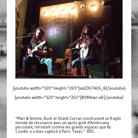
{youtube width="320" height="265"}xa1Db7A0G_8{/youtube}
{youtube width="320" height="265"}B9fhKwz-viE{/youtube}
"Mari & femme, Buck et Shanti Curran construisent un fragile
monde de résonance avec un après goût d'Américana
persistant, miroitant comme les grands espaces que Ry
Cooder a si bien capturé à Paris, Texas." -BBC