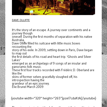
DAVE OLLIFFE
It's the story of an escape. A journey over continents and a
journey though
oneself. During the first months of separation with his native
Australia,
Dave Olliffe filled his suitcase with little music boxes
recounting the
story of his exile. In 2009, settling down in Paris, Dave began
to map out
the first details of his road and heart trip. 'Ghosts and Silver
Lakes'
emerged as an archipelago of 9 songs of an insular and
panoramic folk music.
These first four tracks recorded with Frédéric D. Oberland are
like the
skins of former selves gracefully sloughed off, his
introspection having the
grandeur of an epic journey.
Elie Brunel March 2009
{youtube width="320" height="265"}pzel7cduKtA{/youtube}