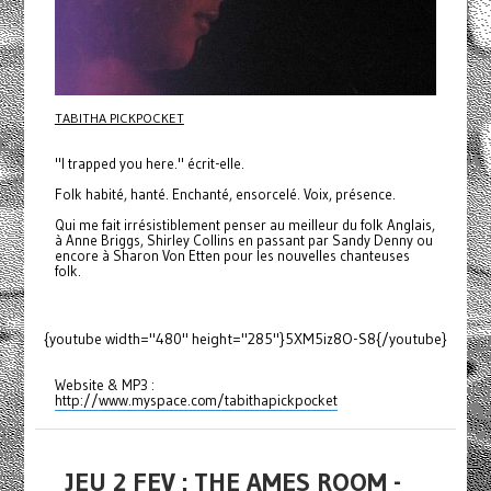
TABITHA PICKPOCKET
"I trapped you here." écrit-elle.
Folk habité, hanté. Enchanté, ensorcelé. Voix, présence.
Qui me fait irrésistiblement penser au meilleur du folk Anglais,
à Anne Briggs, Shirley Collins en passant par Sandy Denny ou
encore à Sharon Von Etten pour les nouvelles chanteuses
folk.
{youtube width="480" height="285"}5XM5iz8O-S8{/youtube}
Website & MP3 :
http://www.myspace.com/tabithapickpocket
JEU 2 FEV : THE AMES ROOM -