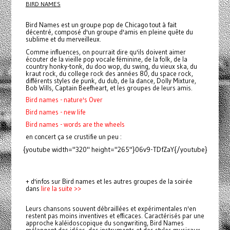
BIRD NAMES
Bird Names est un groupe pop de Chicago tout à fait
décentré, composé d'un groupe d'amis en pleine quête du
sublime et du merveilleux.
Comme influences, on pourrait dire qu'ils doivent aimer
écouter de la vieille pop vocale féminine, de la folk, de la
country honky-tonk, du doo wop, du swing, du vieux ska, du
kraut rock, du college rock des années 80, du space rock,
différents styles de punk, du dub, de la dance, Dolly Mixture,
Bob Wills, Captain Beefheart, et les groupes de leurs amis.
Bird names - nature's Over
Bird names - new life
Bird names - words are the wheels
en concert ça se crustifie un peu :
{youtube width="320" height="265"}06v9-TDfZaY{/youtube}
+ d'infos sur Bird names et les autres groupes de la soirée
dans
lire la suite >>
Leurs chansons souvent débraillées et expérimentales n'en
restent pas moins inventives et efficaces. Caractérisés par une
approche kaléidoscopique du songwriting, Bird Names