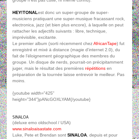
groupe n'est pas culte, ni même connu).
HEY!TONAL
est donc un super-groupe de super-
musiciens pratiquant une super-musique fracassant rock,
electronica, jazz (et bien plus encore), à laquelle on peut
rattacher les adjectifs suivants : libre, technique,
imprévisible, excitante.
Le premier album (sorti récemment chez
AfricanTape
) fut
enregistré et mixé à distance (magie d'internet 2.0), du
fait de l'éloignement géographique des membres du
groupe. Un disque de nerds, pourrait-on précipitamment
juger, mais le résultat des premières
répétitions
en
préparation de la tournée laisse entrevoir le meilleur. Pas
moins.
{youtube width="425"
height="344"}pANcGOXLYAM{/youtube}
SINALOA
(deluxe emo oldschool / USA)
www.sinaloaisastate.com
Luke, Pete et Brendan sont
SINALOA
, depuis et pour