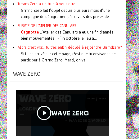
Trrrans Zero a un truc à vous dire
Grrrnd Zero fait l’objet depuis plusieurs mois d’une
campagne de dénigrement, à travers des prises de...
SURVIE DE L'ATELIER DES CANULARS
Cagnotte
L’Atelier des Canulars a eu une fin d'année
bien mouvementée : - Fin octobre le lieu a...
Alors c'est vrai, tu t'es enfin décidé à rejoindre Grrrndzero?
Si tu es arrivé sur cette page, c'est que tu envisages de
participer à Grrrnd Zero. Merci, on va...
WAVE ZERO