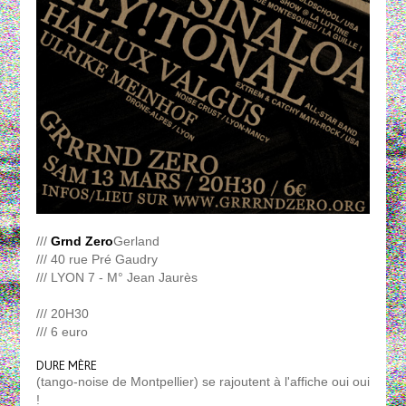
///
Grnd Zero
Gerland
/// 40 rue Pré Gaudry
/// LYON 7 - M° Jean Jaurès
/// 20H30
/// 6 euro
DURE MÈRE
(tango-noise de Montpellier) se rajoutent à l'affiche oui oui
!