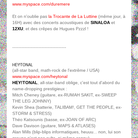
www.myspace.com/duremere
Et on n'oublie pas
la Trocante de La Luttine
(même jour, à
16H) avec des concerts acoustiques de
SINALOA
et
12XU
, et des crêpes de Hugues Pzzzl !
-----------------------------------
HEY!TONAL
(all-star band, math-rock de l'extrême / USA)
www.myspace.com/heytonal
HEY!TONAL
, all-star-band oblige, c'est tout d'abord du
name-dropping prestigieux :
Mitch Cheney (guitare, ex-RUMAH SAKIT, ex-SWEEP
THE LEG JOHNNY)
Kevin Shea (batterie, TALIBAM!, GET THE PEOPLE, ex-
STORM & STRESS)
Théo Katsounis (basse, ex-JOAN OF ARC)
Dave Davison (guitare, MAPS & ATLASES)
Alan Mills (blip-blips informatiques, heuuu... non, lui son