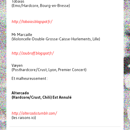
Tobaïas
(Emo/Hardcore, Bourg-en-Bresse)
http://tobaias.blogspot.fr/
Mr Marcaille
(Violoncelle-Double-Grosse-Caisse-Hurlements, Lille)
http://zoubroff.blogspot.fr/
Væyen
(Posthardcore/Crust, Lyon, Premier Concert)
Et malheureusement :
Altercado
(Hardcore/Crust, Chili)
Est Annulé
http://altercado.tumblr.com/
(les raisons ici)