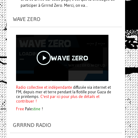
participer à Grrrnd Zero. Merci, on va...
WAVE ZERO
Radio collective et indépendante
diffusée via internet et
FM, depuis mer et terre pendant la flotille pour Gaza de
ce printemps.
C'est par ici pour plus de détails et
contribuer !
Free
Pale
stine
!
GRRRND RADIO