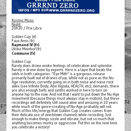
Kosmic Music
Night:
20h30 / Prix Libre
Golden Cup (it)
Faux Amis (fr)
Raymond IV (fr)
Ulrike Meinhof (fr)
Commune (fr)
Golden Cup
Rarely does drone evoke feelings of celebration and splendor.
Rarely is drone done by experts. Here is a tape that beats the
odds in both categories. "Eye Mith" is a gorgeous release
primarily built out of drones of joy. While not as pure as the Nu-
Age revolution, currently going on in both noise and noise-rock
alike (see Infinite Body, Abe Vigoda, HEALTH, etc), demands; there
are also enough bells and synths worked in here to turn on
anyone hip to the now. And not that I want to put down the Nu-Age
movement (because things must always stay in motion), but these
recordings will definitely still sound alive and amazing in 10 years
while much of the genre-creating of Nu-Age probably will not.
Much of this life/energy that Golden Cup creates comes from
their delicate use of overblown channels while recording. Just
enough to make things sizzle and vibrate, but not so much that
anything becomes murky or aggressive. Put this on the next time
you celebrate a victory!