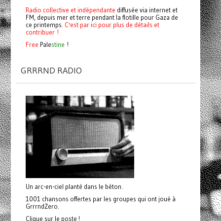
Radio collective et indépendante
diffusée via internet et
FM, depuis mer et terre pendant la flotille pour Gaza de
ce printemps.
C'est par ici pour plus de détails et
contribuer !
Free
Pale
stine
!
GRRRND RADIO
Un arc-en-ciel planté dans le béton.
1001 chansons offertes par les groupes qui ont joué à
GrrrndZero.
Clique sur le poste !