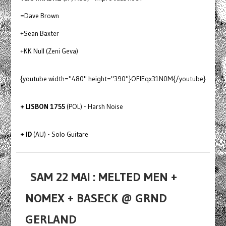
=Dave Brown
+Sean Baxter
+KK Null (Zeni Geva)
{youtube width="480" height="390"}OFlEqx31N0M{/youtube}
+ LISBON 1755
(POL) - Harsh Noise
+ ID
(AU) - Solo Guitare
SAM 22 MAI : MELTED MEN +
NOMEX + BASECK @ GRND
GERLAND