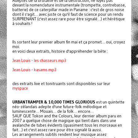
Adeptes de la brutalité et de la destruction, ne fuyez pas
devant la nomenclature instrumentale (trompette, contrebasse,
batterie) de ce caterpillar made in Paname : c'est de gros noise
dont il s'agit… avec juste ce qu'il faut de science pour un rendu
SURPRENANT (c'est assez rare pour être signalé…) et hérétique
à souhaits !
Ils sortent leur premier album fin mai et ça promet… oui, croyez
moi.
en voici deux extraits, histoire d'appréhender la bête :
Jean Louis - les chasseurs.mp3
Jean Louis - kasams.mp3
des extraits live et tonitruants sont disponibles sur leur
myspace
URBANTRAMPER & 10,000 TIMES GLORIOUS
est un quintette
néo-zélandais adepte d'une future-folk mélodique et
luminescente… Mouais… de la folk… encore…
SAUF QUE Tokon and the Colours, leur dernier album paru en
2007 a quelque chose de magique qui tient dans dans une
avalanche de tubes évidents (quasiment tous les morceaux en
fait…) et c'est assez rare pour être signalé là aussi.
Les arrangements subtils rendent leur musique assez