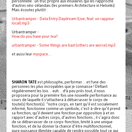
personnelle : un truc propre aux insulaires qui les rapproche
d'autres néo-zélandais (les premiers Architecture in Helsinki).
Mais écoutez plutôt :
Urbantramper - Data Entry Daydream (Live, feat. un rappeur
local).mp3
Urbantramper -
How do you have your tea?
urbantramper - Some things are bad (others are worse).mp3
et aussi leur
myspace
…
SHARON TATE
est philosophe, performer… et l'une des
personnes les plus incroyables que je connaisse ! Défiant
régulièrement les lois… euh… d'à peu près tout, il nous
proposera pour la première fois une nouvelle performance au
cours de laquelle il s'attachera à débarrasser le corps de
toute(s) fonction(s). “notre corps, en tant qu’il est socialement
informé, fonctionne comme un symbole, c’est-à-dire qu’il prend
sa fonction, qu’il devient une fonction par opposition à et en
rapport avec d’autres corps, d’autres fonctions ; il s’agira donc
de se débarrasser de ce corps-fonction, limité à une unique
fonction, et de lui donner la chance d’être multifonctionnel,
pure puissance illimitée capable de rendre possible tout ce qui