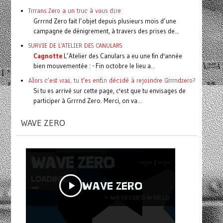
Trrrans Zero a un truc à vous dire
Grrrnd Zero fait l’objet depuis plusieurs mois d’une
campagne de dénigrement, à travers des prises de...
SURVIE DE L'ATELIER DES CANULARS
Cagnotte
L’Atelier des Canulars a eu une fin d'année
bien mouvementée : - Fin octobre le lieu a...
Alors c'est vrai, tu t'es enfin décidé à rejoindre Grrrndzero?
Si tu es arrivé sur cette page, c'est que tu envisages de
participer à Grrrnd Zero. Merci, on va...
WAVE ZERO