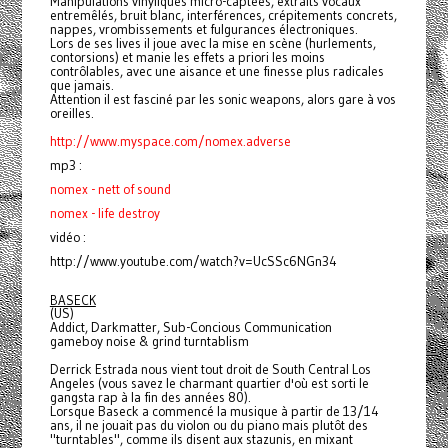
Manipulations vinyliques micro-captées, extraits vocaux
entremêlés, bruit blanc, interférences, crépitements concrets,
nappes, vrombissements et fulgurances électroniques.
Lors de ses lives il joue avec la mise en scène (hurlements,
contorsions) et manie les effets a priori les moins
contrôlables, avec une aisance et une finesse plus radicales
que jamais.
Attention il est fasciné par les sonic weapons, alors gare à vos
oreilles.
http://www.myspace.com/nomex.
adverse
mp3 :
nomex - nett of sound
nomex - life destroy
vidéo :
http://www.youtube.com/watch?v=UcSSc6NGn34
BASECK
(US)
Addict, Darkmatter, Sub-Concious Communication
gameboy noise & grind turntablism
Derrick Estrada nous vient tout droit de South Central Los
Angeles (vous savez le charmant quartier d'où est sorti le
gangsta rap à la fin des années 80).
Lorsque Baseck a commencé la musique à partir de 13/14
ans, il ne jouait pas du violon ou du piano mais plutôt des
"turntables", comme ils disent aux stazunis, en mixant