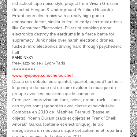
old-school tape noise style project from Vivian Grezzini
(Infected Fungus & Underground Pollution Records).
Errant neon electronics with a really high gonzo
annoyance factor, similar in feel to early electronix artists
like Consumer Electronics. Pillars of smoking drone
electronics destroy the eardrums in a fierce battle for
supremacy. Junk noise over harsh electronic drones,
fucked retro electronics driving hard through psychedelic
hell
KANDINSKY
free-jazz-noise / Lyon-Paris
•••••••••••••••
www.myspace.com/chefouichef
Duo à ses débuts, puis quintet, quartet, aujourd'hui trio...
le principe de base est de faire évoluer la musique du
groupe avec les musiciens qui le compose.
Free jazz, improvisation libre, noise, drone, rock... tous
ces styles sont (s)abordés avec classe et savoir-faire.
Composé en 2010 de Matthieu Pérraud (basse et
objets), Yoann Durant (saxs et objets) et Frank "Sheik
Anorak" Garcia (batterie et électronique), le trio
enregistrera un nouveau disque cet automne et repartira
sur les chemins de la gloire en 2011.