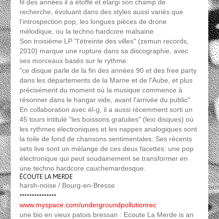
fil des années il a étoffé et élargi son champ de
recherche, évoluant dans des styles aussi variés que
l'introspection pop, les longues pièces de drone
mélodique, ou la techno hardcore malsaine.
Son troisième LP "l'étreinte des villes" (zemun records,
2010) marque une rupture dans sa discographie, avec
ses morceaux basés sur le rythme:
"ce disque parle de la fin des années 90 et des free party
dans les départements de la Marne et de l'Aube, et plus
précisément du moment où la musique commence à
résonner dans le hangar vide, avant l'arrivée du public".
En collaboration avec él-g, il a aussi récemment sorti un
45 tours intitulé "les boissons gratuites" (lexi disques) où
les rythmes électroniques et les nappes analogiques sont
la toile de fond de chansons sentimentales. Ses récents
sets live sont un mélange de ces deux facettes: une pop
électronique qui peut soudainement se transformer en
une techno hardcore cauchemardesque.
ÉCOUTE LA MERDE
harsh-noise / Bourg-en-Bresse
•••••••••••••••
www.myspace.com/undergroundpollutionrec
une bio en vieux patois bressan : Ecoute La Merde is an