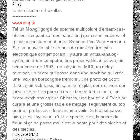
ÉL-G
transe électro / Bruxelles
•••••••••••••••
www.el-g.tk
Tel un Mowgli gorgé de sperme multicolore d'enfant-des-
étoiles, rampant sur des bancs de japonaises moches, él-
g hésite constamment entre Satan et Pee-Wee Hermann.
Sur sa nouvelle table en bois de musicien français
électronique contemporain il y aura un virtual-analog-
synth, un drum-computer, des préservatifs au poivre, un
séquenceur de 1992, un labyrinthe MIDI, un delay-
reverser, un micro qui passe dans une machine qui crée
une "voix en borborigme trémolé", une photo de Scott
Bakula, un kick-bass, un sampler digital, deux chinois qui
lui souffleront les paroles en lui tenant fort la main, un
micro-synth analogique Chimera, une bouteille d'Evian au
curare et une grosse table de mixage, l'equivalent du top
pour un professeur de planche à voile. Si tout se passe
bien, c'est l'hypnose, c'est la spirale, c'est la prière du
futur, si ça se passe mal c'est la honte pour des siècles et
des siècles.
LORDxGONZO