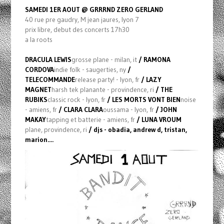
SAMEDI 1ER AOUT @ GRRRND ZERO GERLAND
40 rue pre gaudry, M jean jaures, lyon 7
prix libre, debut des concerts 17h30
a la roots
DRACULA LEWIS
grosse plane - milan, it
/ RAMONA
CORDOVA
indie folk - saugerties, ny
/
TELECOMMANDE
release party! - lyon, fr
/ LAZY
MAGNET
harsh tek planante - provindence, ri
/ THE
RUBIKS
classic rock - lyon, fr
/ LES MORTS VONT BIEN
noise
- amiens, fr
/ CLARA CLARA
oussama - lyon, fr
/ JOHN
MAKAY
tapping et batterie - amiens, fr
/ LUNA VROUM
plane, provindence, ri
/ djs - obadia, andrew d, tristan,
marion....