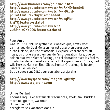
http://www.8mmrecs.com/
goldencup.htm
http://www.youtube.com/watch?
v=RKHD-honLv8
http://www.youtube.com/watch?
v=-9kdsI-
pb8k&feature=player_
embedded
http://www.youtube.com/watch?
v=xqFlu-
klvjY&feature=related
http://www.youtube.com/watch?
v=68tnIcQXaDQ&feature=related
Faux Amis
Gael MOISSONNIER: synthétiseur analogique, effets, voix.
La musique de Gael Moissonnier est aussi bien agressive
qu'hallucinée, saturée et atonale. Il explore les frontières du
noise, du drone aussi bien que de l’improvisation libre, que ce
soit en duo avec Motherfucking , en collaboration avec les étoiles
montantes de la nouvelle scène de l'UK experimental: Chora, Part
Wild Horses Mane on Both Sides, Hunter Gracchus, Helhesten,
Lanters... ou en solo.
Ses disques sont édités sur son label zerojardins.
http://www.myspace.com/
imagrizzlygrizzly
http://www.zerojardins.com
Ulrike Meinhof
Thomas Jagu: Generateur de fréquences, effets, fm3 buddha
machine, guitare, walkman...
Ulrike meinhof
enregistre ses vacances dans le