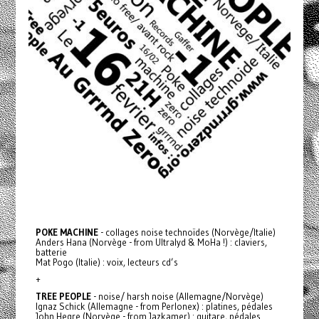
POKE
MACHINE
- collages noise technoïdes (Norvège/Italie)
Anders Hana (Norvège - from Ultralyd & MoHa !) : claviers,
batterie
Mat Pogo (Italie) : voix, lecteurs cd’s
+
TREE
PEOPLE
- noise/ harsh noise (Allemagne/Norvège)
Ignaz Schick (Allemagne - from Perlonex) : platines, pédales
John Hegre (Norvège - from Jazkamer) : guitare, pédales