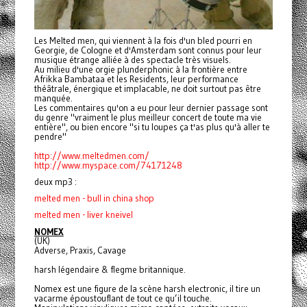
Les Melted men, qui viennent à la fois d'un bled pourri en
Georgie, de Cologne et d'Amsterdam sont connus pour leur
musique étrange alliée à des spectacle très visuels.
Au milieu d'une orgie plunderphonic à la frontière entre
Afrikka Bambataa et les Residents, leur performance
théâtrale, énergique et implacable, ne doit surtout pas être
manquée.
Les commentaires qu'on a eu pour leur dernier passage sont
du genre "vraiment le plus meilleur concert de toute ma vie
entière", ou bien encore "si tu loupes ça t'as plus qu'à aller te
pendre"
http://www.meltedmen.com/
http://www.myspace.com/
74171248
deux mp3 :
melted men - bull in china shop
melted men - liver kneivel
NOMEX
(UK)
Adverse, Praxis, Cavage
harsh légendaire & flegme britannique.
Nomex est une figure de la scène harsh electronic, il tire un
vacarme époustouflant de tout ce qu’il touche.