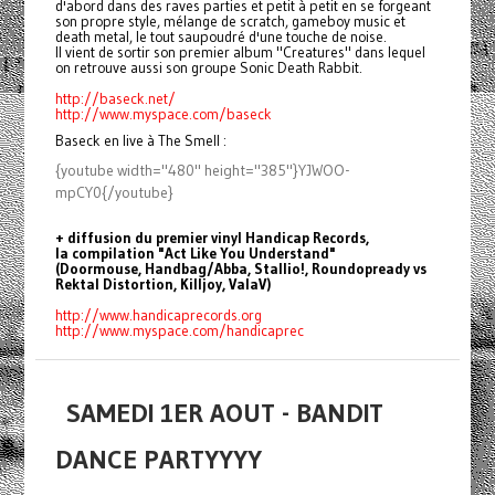
d'abord dans des raves parties et petit à petit en se forgeant
son propre style, mélange de scratch, gameboy music et
death metal, le tout saupoudré d'une touche de noise.
Il vient de sortir son premier album "Creatures" dans lequel
on retrouve aussi son groupe Sonic Death Rabbit.
http://baseck.net/
http://www.myspace.com/baseck
Baseck en live à The Smell :
{youtube width="480" height="385"}YJWOO-
mpCY0{/youtube}
+ diffusion du premier vinyl Handicap Records,
la compilation "Act Like You Understand"
(Doormouse, Handbag/Abba, Stallio!, Roundopready vs
Rektal Distortion, Killjoy, ValaV)
http://www.handicaprecords.org
http://www.myspace.com/
handicaprec
SAMEDI 1ER AOUT - BANDIT
DANCE PARTYYYY