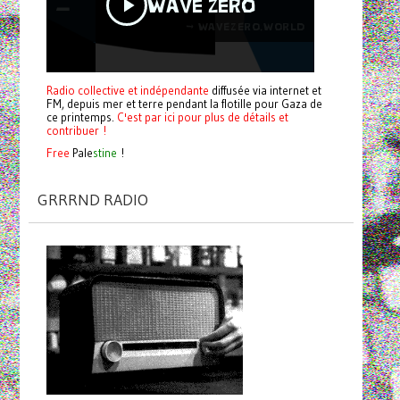
Radio collective et indépendante
diffusée via internet et
FM, depuis mer et terre pendant la flotille pour Gaza de
ce printemps.
C'est par ici pour plus de détails et
contribuer !
Free
Pale
stine
!
GRRRND RADIO