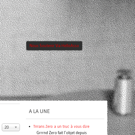
Nous Soutenir Via HelloAsso
A LA UNE
Trrrans Zero a un truc à vous dire
20
Grrrnd Zero fait l’objet depuis