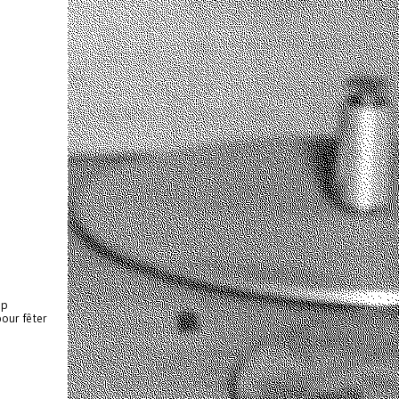
op
pour fêter