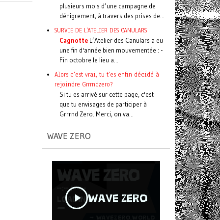
plusieurs mois d’une campagne de
dénigrement, à travers des prises de...
SURVIE DE L'ATELIER DES CANULARS
Cagnotte
L’Atelier des Canulars a eu
une fin d'année bien mouvementée : -
Fin octobre le lieu a...
Alors c'est vrai, tu t'es enfin décidé à
rejoindre Grrrndzero?
Si tu es arrivé sur cette page, c'est
que tu envisages de participer à
Grrrnd Zero. Merci, on va...
WAVE ZERO