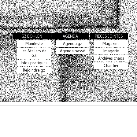
GZ BOHLEN
AGENDA
PIECES JOINTES
Manifeste
Agenda gz
Magazine
les Ateliers de
Agenda passé
Imagerie
GZ
Archives chaos
Infos pratiques
Chantier
Rejoindre gz