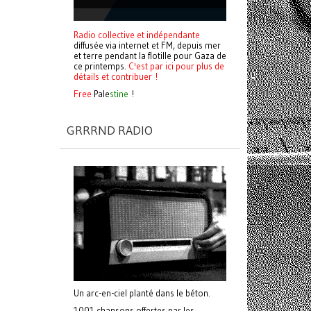
Radio collective et indépendante
diffusée via internet et FM, depuis mer
et terre pendant la flotille pour Gaza de
ce printemps.
C'est par ici pour plus de
détails et contribuer !
Free
Pale
stine
!
GRRRND RADIO
Un arc-en-ciel planté dans le béton.
1001 chansons offertes par les