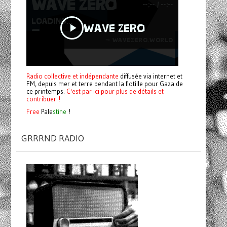
Radio collective et indépendante
diffusée via internet et
FM, depuis mer et terre pendant la flotille pour Gaza de
ce printemps.
C'est par ici pour plus de détails et
contribuer !
Free
Pale
stine
!
GRRRND RADIO