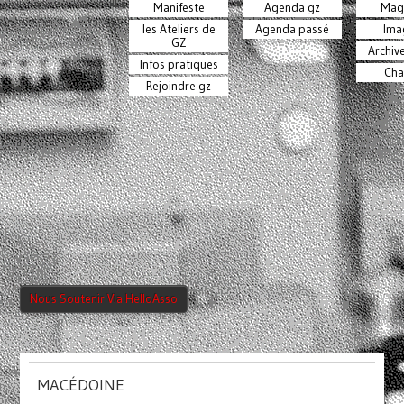
Manifeste
Agenda gz
Mag
les Ateliers de
Agenda passé
Ima
GZ
Archiv
Infos pratiques
Cha
Rejoindre gz
Nous Soutenir Via HelloAsso
MACÉDOINE