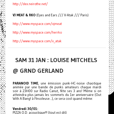
http://dex.neirothe.net/
VJ MEAT & RKO
(Eyes and Ears /// V-Atak /// Paris)
http://www.myspace.com/vjmeat
http://www.myspace.com/herrko
http://www.myspace.com/v_atak
SAM 31 JAN : LOUISE MITCHELS
@ GRND GERLAND
PARANOID TIME
, une émission punk-HC-noise chaotique
animée par une bande de punks amateurs chaque mardi
soir à 23H00 sur Radio Canut, fête ses 3 ans! Même si on
atteindra plus jamais les sommets du 1er anniversaire (Out
With A Bang! à l'Insoleuse...), ce sera cool quand même:
Vendredi 30/01:
PIZZA O.D. acoustique!!! (tout est dit)