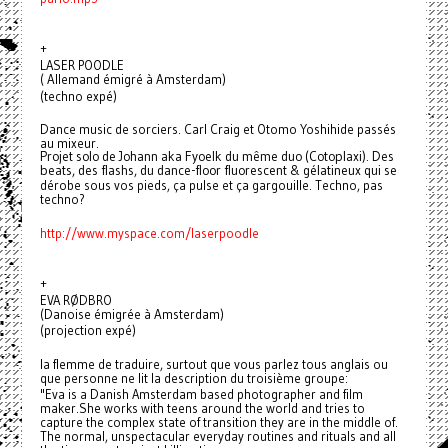
+
LASER POODLE
( Allemand émigré à Amsterdam)
(techno expé)
Dance music de sorciers. Carl Craig et Otomo Yoshihide passés
au mixeur.
Projet solo de Johann aka Fyoelk du même duo (Cotoplaxi). Des
beats, des flashs, du dance-floor fluorescent & gélatineux qui se
dérobe sous vos pieds, ça pulse et ça gargouille. Techno, pas
techno?
http://www.myspace.com/
laserpoodle
+
EVA RØDBRO
(Danoise émigrée à Amsterdam)
(projection expé)
la flemme de traduire, surtout que vous parlez tous anglais ou
que personne ne lit la description du troisième groupe:
"Eva is a Danish Amsterdam based photographer and film
maker.She works with teens around the world and tries to
capture the complex state of transition they are in the middle of.
The normal, unspectacular everyday routines and rituals and all