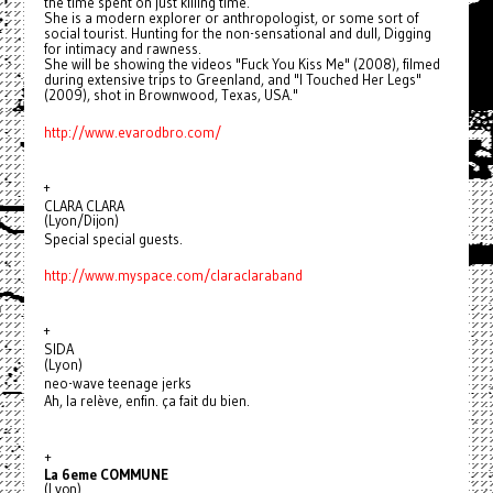
the time spent on just killing time.
She is a modern explorer or anthropologist, or some sort of
social tourist. Hunting for the non-sensational and dull, Digging
for intimacy and rawness.
She will be showing the videos "Fuck You Kiss Me" (2008), filmed
during extensive trips to Greenland, and "I Touched Her Legs"
(2009), shot in Brownwood, Texas, USA."
http://www.evarodbro.com/
+
CLARA CLARA
(Lyon/Dijon)
Special special guests.
http://www.myspace.com/
claraclaraband
+
SIDA
(Lyon)
neo-wave teenage jerks
Ah, la relève, enfin. ça fait du bien.
+
La 6eme COMMUNE
(Lyon)