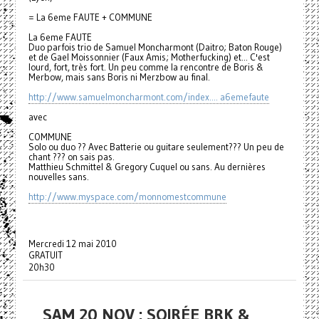
= La 6eme FAUTE + COMMUNE
La 6eme FAUTE
Duo parfois trio de Samuel Moncharmont (Daitro; Baton Rouge)
et de Gael Moissonnier (Faux Amis; Motherfucking) et... C'est
lourd, fort, très fort. Un peu comme la rencontre de Boris &
Merbow, mais sans Boris ni Merzbow au final.
http://www.samuelmoncharmont.
com/index.... a6emefaute
avec
COMMUNE
Solo ou duo ?? Avec Batterie ou guitare seulement??? Un peu de
chant ??? on sais pas.
Matthieu Schmittel & Gregory Cuquel ou sans. Au dernières
nouvelles sans.
http://www.myspace.com/
monnomestcommune
Mercredi 12 mai 2010
GRATUIT
20h30
SAM 20 NOV : SOIRÉE BRK &