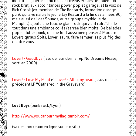
industrielle, berceau du blues et d'Elvis Presley. Ils jouent un
rock brut, aux accointances power pop et garage, et la voix de
Rich Crook (ex-membre de The Reatards, formation garage
punk qui a vu naître le jeune Jay Reatard à la fin des années 90,
mais aussi de Lost Sounds, autre groupe mythique de
Memphis) ajoute une touche glam rock qui vient rafraîchir le
tout dans une ambiance collée/serrée bien moite. De ballades
pop en tubes punk, qui me font aussi bien penser à Modern
Lovers qu'aux Spits, Lover! saura, faire remuer les plus frigides
d'entre vous.
Lover! - Goodbye
(issu de leur dernier ep No Dreams Please,
sorti en 2009)
Lover! - Lose My Mind
et
Lover! - All in my head
(issus de leur
précédent LP "Gathered in the Graveyard)
Lost Boys
(punk rock/Lyon)
http://www.youcanburnmyflag.tumblr.com/
(ya des morceaux en ligne sur leur site)