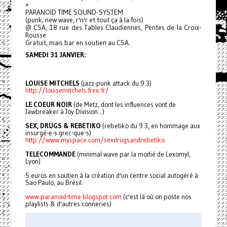
+
PARANOID TIME SOUND-SYSTEM
(punk, new wave, r'n'r et tout ça à la fois)
@ CSA, 18 rue des Tables Claudiennes, Pentes de la Croix-
Rousse
Gratuit, mais bar en soutien au CSA.
SAMEDI 31 JANVIER:
LOUISE MITCHELS
(jazz-punk attack du 9.3)
http://louisemitchels.free.fr/
LE COEUR NOIR
(de Metz, dont les influences vont de
Jawbreaker à Joy Division...)
SEX, DRUGS & REBETIKO
(rebetiko du 9.3, en hommage aux
insurgé-e-s grec-que-s)
http://www.myspace.com/sexdrugsandrebetiko
TELECOMMANDE
(minimal wave par la moitié de Lexomyl,
Lyon)
5 euros en soutien à la création d'un centre social autogéré à
Sao Paulo, au Brésil.
www.paranoid-time.blogspot.com
(c'est là où on poste nos
playlists & d'autres conneries)