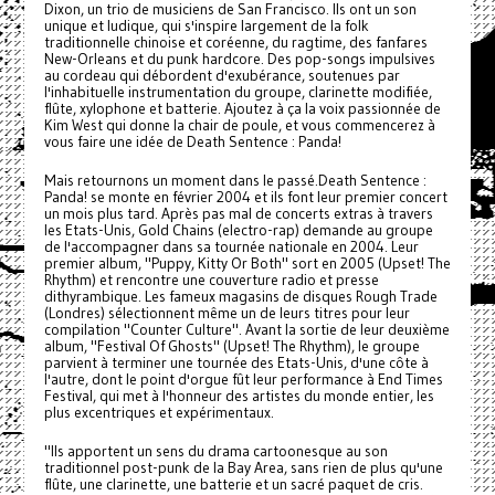
Dixon, un trio de musiciens de San Francisco. Ils ont un son
unique et ludique, qui s'inspire largement de la folk
traditionnelle chinoise et coréenne, du ragtime, des fanfares
New-Orleans et du punk hardcore. Des pop-songs impulsives
au cordeau qui débordent d'exubérance, soutenues par
l'inhabituelle instrumentation du groupe, clarinette modifiée,
flûte, xylophone et batterie. Ajoutez à ça la voix passionnée de
Kim West qui donne la chair de poule, et vous commencerez à
vous faire une idée de Death Sentence : Panda!
Mais retournons un moment dans le passé.Death Sentence :
Panda! se monte en février 2004 et ils font leur premier concert
un mois plus tard. Après pas mal de concerts extras à travers
les Etats-Unis, Gold Chains (electro-rap) demande au groupe
de l'accompagner dans sa tournée nationale en 2004. Leur
premier album, "Puppy, Kitty Or Both" sort en 2005 (Upset! The
Rhythm) et rencontre une couverture radio et presse
dithyrambique. Les fameux magasins de disques Rough Trade
(Londres) sélectionnent même un de leurs titres pour leur
compilation "Counter Culture". Avant la sortie de leur deuxième
album, "Festival Of Ghosts" (Upset! The Rhythm), le groupe
parvient à terminer une tournée des Etats-Unis, d'une côte à
l'autre, dont le point d'orgue fût leur performance à End Times
Festival, qui met à l'honneur des artistes du monde entier, les
plus excentriques et expérimentaux.
"Ils apportent un sens du drama cartoonesque au son
traditionnel post-punk de la Bay Area, sans rien de plus qu'une
flûte, une clarinette, une batterie et un sacré paquet de cris.