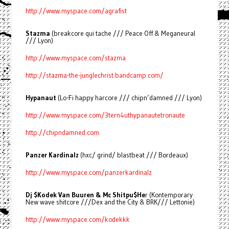
http://www.myspace.com/agrafist
Stazma
(breakcore qui tache /// Peace Off & Meganeural
/// Lyon)
http://www.myspace.com/stazma
http://stazma-the-junglechrist.bandcamp.com/
Hypanaut
(Lo-Fi happy harcore /// chipn’damned /// Lyon)
http://www.myspace.com/3tern4uthypanautetronaute
http://chipndamned.com
Panzer Kardinalz
(hxc/ grind/ blastbeat /// Bordeaux)
http://www.myspace.com/panzerkardinalz
Dj $Kodek Van Buuren & Mc Shitpu$He
r (Kontemporary
New wave shitcore ///Dex and the City & BRK/// Lettonie)
http://www.myspace.com/kodekkk