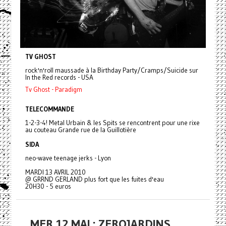
TV GHOST
rock'n'roll maussade à la Birthday Party/Cramps/Suicide sur
In the Red records - USA
Tv Ghost - Paradigm
TELECOMMANDE
1-2-3-4! Metal Urbain & les Spits se rencontrent pour une rixe
au couteau Grande rue de la Guillotière
SIDA
neo-wave teenage jerks - Lyon
MARDI 13 AVRIL 2010
@ GRRND GERLAND plus fort que les fuites d'eau
20H30 - 5 euros
MER 12 MAI : ZEROJARDINS