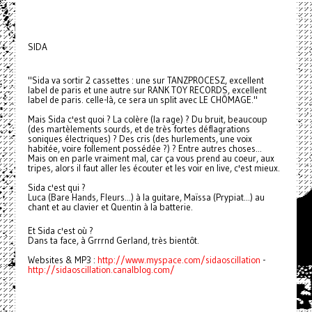
SIDA
"Sida va sortir 2 cassettes : une sur TANZPROCESZ, excellent
label de paris et une autre sur RANK TOY RECORDS, excellent
label de paris. celle-là, ce sera un split avec LE CHÔMAGE."
Mais Sida c'est quoi ? La colère (la rage) ? Du bruit, beaucoup
(des martèlements sourds, et de très fortes déflagrations
soniques électriques) ? Des cris (des hurlements, une voix
habitée, voire follement possédée ?) ? Entre autres choses...
Mais on en parle vraiment mal, car ça vous prend au coeur, aux
tripes, alors il faut aller les écouter et les voir en live, c'est mieux.
Sida c'est qui ?
Luca (Bare Hands, Fleurs...) à la guitare, Maïssa (Prypiat...) au
chant et au clavier et Quentin à la batterie.
Et Sida c'est où ?
Dans ta face, à Grrrnd Gerland, très bientôt.
Websites & MP3 :
http://www.myspace.com/sidaoscillation
-
http://sidaoscillation.canalblog.com/