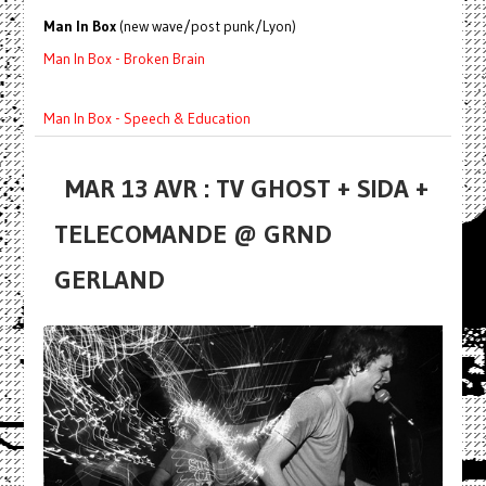
Man In Box
(new wave/post punk/Lyon)
Man In Box - Broken Brain
Man In Box - Speech & Education
MAR 13 AVR : TV GHOST + SIDA +
TELECOMANDE @ GRND
GERLAND