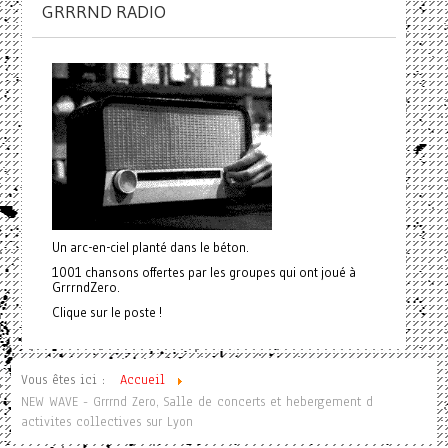
GRRRND RADIO
Un arc-en-ciel planté dans le béton.
1001 chansons offertes par les groupes qui ont joué à
GrrrndZero.
Clique sur le poste !
Vous êtes ici :
Accueil
NEW WAVE - Grrrnd Zero, Salle de concerts et hebergement d
activites collectives sur Lyon