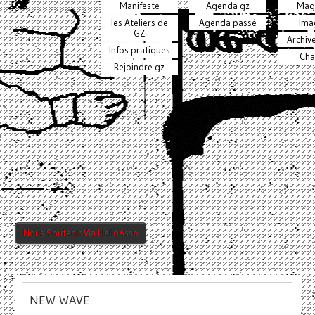
Manifeste
Agenda gz
Mag
les Ateliers de
Agenda passé
Ima
GZ
Archiv
Infos pratiques
Cha
Rejoindre gz
Nous Soutenir Via HelloAsso
NEW WAVE