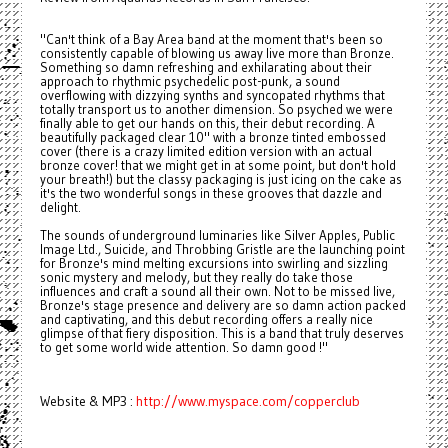
"Can't think of a Bay Area band at the moment that's been so
consistently capable of blowing us away live more than Bronze.
Something so damn refreshing and exhilarating about their
approach to rhythmic psychedelic post-punk, a sound
overflowing with dizzying synths and syncopated rhythms that
totally transport us to another dimension. So psyched we were
finally able to get our hands on this, their debut recording. A
beautifully packaged clear 10" with a bronze tinted embossed
cover (there is a crazy limited edition version with an actual
bronze cover! that we might get in at some point, but don't hold
your breath!) but the classy packaging is just icing on the cake as
it's the two wonderful songs in these grooves that dazzle and
delight.
The sounds of underground luminaries like Silver Apples, Public
Image Ltd., Suicide, and Throbbing Gristle are the launching point
for Bronze's mind melting excursions into swirling and sizzling
sonic mystery and melody, but they really do take those
influences and craft a sound all their own. Not to be missed live,
Bronze's stage presence and delivery are so damn action packed
and captivating, and this debut recording offers a really nice
glimpse of that fiery disposition. This is a band that truly deserves
to get some world wide attention. So damn good !"
Website & MP3 :
http://www.myspace.com/copperclub