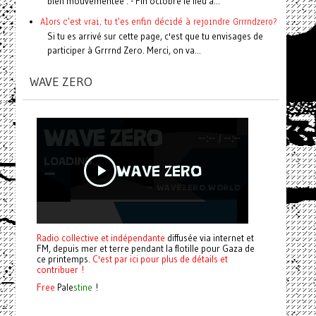
bien mouvementée : - Fin octobre le lieu a...
Alors c'est vrai, tu t'es enfin décidé à rejoindre Grrrndzero?
Si tu es arrivé sur cette page, c'est que tu envisages de
participer à Grrrnd Zero. Merci, on va...
WAVE ZERO
Radio collective et indépendante
diffusée via internet et
FM, depuis mer et terre pendant la flotille pour Gaza de
ce printemps.
C'est par ici pour plus de détails et
contribuer !
Free
Pale
stine
!