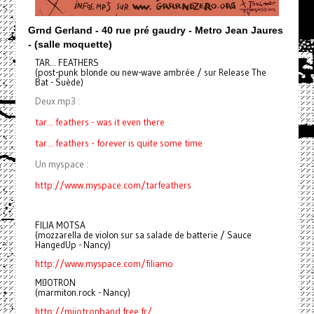
Grnd Gerland
- 40 rue pré gaudry
- Metro Jean Jaures
- (salle moquette)
TAR... FEATHERS
(post-punk blonde ou new-wave ambrée / sur Release The
Bat - Suède)
Deux mp3 :
tar... feathers - was it even there
tar... feathers - forever is quite some time
Un myspace :
http://www.myspace.com/tarfeathers
FILIA MOTSA
(mozzarella de violon sur sa salade de batterie / Sauce
HangedUp - Nancy)
http://www.myspace.com/filiamo
MIJOTRON
(marmiton.rock - Nancy)
http://mijotronband.free.fr/