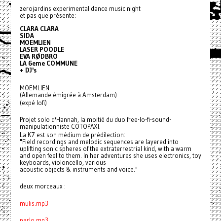
zerojardins experimental dance music night
et pas que présente:
CLARA CLARA
SIDA
MOEMLIEN
LASER POODLE
EVA RØDBRO
LA 6eme COMMUNE
+ DJ's
MOEMLIEN
(Allemande émigrée à Amsterdam)
(expé lofi)
Projet solo d'Hannah, la moitié du duo free-lo-fi-sound-
manipulationniste COTOPAXI.
La K7 est son médium de prédilection:
"Field recordings and melodic sequences are layered into
uplifting sonic spheres of the extraterrestrial kind, with a warm
and open feel to them. In her adventures she uses electronics, toy
keyboards, violoncello, various
acoustic objects & instruments and voice."
deux morceaux :
mulis.mp3
parlo.mp3