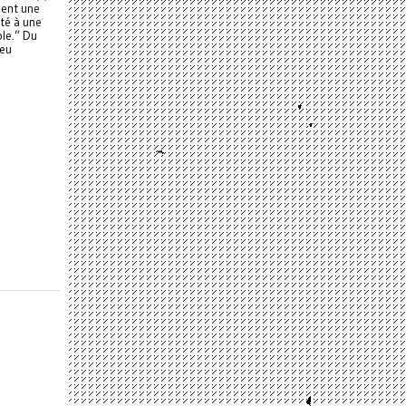
ient une
ité à une
ble.” Du
peu