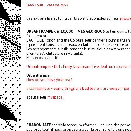
Jean Louis - kasams.mp3
des extraits live et tonitruants sont disponibles sur leur
myspa
URBANTRAMPER & 10,000 TIMES GLORIOUS
est un quintet
folk… encore…
SAUF QUE Tokon and the Colours, leur dernier album paru en 
(quasiment tous les morceaux en fait…) et c'est assez rare pour
Les arrangements subtils rendent leur musique assez personnell
premiers Architecture in Helsinki).
Mais écoutez plutôt :
Urbantramper - Data Entry Daydream (Live, feat. un rappeur l
Urbantramper -
How do you have your tea?
urbantramper - Some things are bad (others are worse).mp3
et aussi leur
myspace
…
SHARON TATE
est philosophe, performer… et l'une des personn
peu près tout, il nous proposera pour la première fois une nou