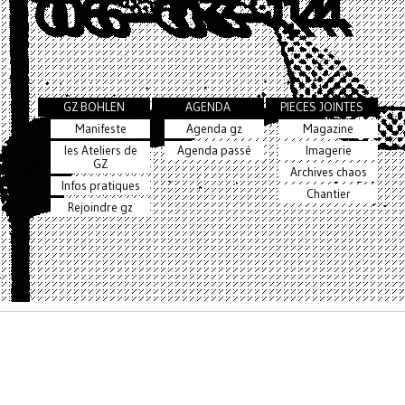
GZ BOHLEN
AGENDA
PIECES JOINTES
Manifeste
Agenda gz
Magazine
les Ateliers de
Agenda passé
Imagerie
GZ
Archives chaos
Infos pratiques
Chantier
Rejoindre gz