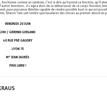
é, fonctionne comme un symbole, c’est-à-dire qu’il prend sa fonction, qu’il dev
autres fonctions ; il s’agira donc de se débarrasser de ce corps-fonction, lim
nnel, pure puissance illimitée capable de rendre possible tout ce qui est possi
ainte, Sharon Tate sait rendre spectaculaires des choses au premier abord un 
VENDREDI 20 JUIN
20H / GRRRND GERLAND
40 RUE PRÉ GAUDRY
LYON 7E
M° JEAN JAURÈS
PRIX LIBRE !
KRAUS