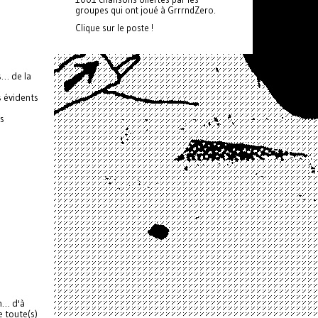
groupes qui ont joué à GrrrndZero.
Clique sur le poste !
s… de la
 évidents
es
uh… d'à
e toute(s)