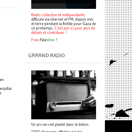
Radio collective et indépendante
diffusée via internet et FM, depuis mer
et terre pendant la flotille pour Gaza de
ce printemps.
C'est par ici pour plus de
détails et contribuer !
Free
Pale
stine
!
GRRRND RADIO
 en
erpillar
e
Un arc-en-ciel planté dans le béton.
1001 chansons offertes par les