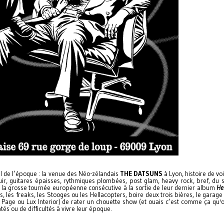
l de l’époque : la venue des Néo-zélandais
THE DATSUNS
à Lyon, histoire de voi
uir, guitares épaisses, rythmiques plombées, post glam, heavy rock, bref, du 
e la grosse tournée européenne consécutive à la sortie de leur dernier album
He
 les freaks, les Stooges ou les Hellacopters, boire deux trois bières, le garage 
 Page ou Lux Interior) de rater un chouette show (et ouais c’est comme ça qu'o
és ou de difficultés à vivre leur époque.