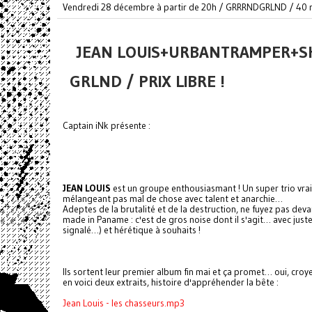
Vendredi 28 décembre à partir de 20h / GRRRNDGRLND / 40 r
JEAN LOUIS+URBANTRAMPER+SHA
GRLND / PRIX LIBRE !
Captain iNk présente :
JEAN LOUIS
est un groupe enthousiasmant ! Un super trio vrai
mélangeant pas mal de chose avec talent et anarchie…
Adeptes de la brutalité et de la destruction, ne fuyez pas dev
made in Paname : c'est de gros noise dont il s'agit… avec just
signalé…) et hérétique à souhaits !
Ils sortent leur premier album fin mai et ça promet… oui, croy
en voici deux extraits, histoire d'appréhender la bête :
Jean Louis - les chasseurs.mp3