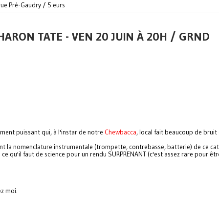
ue Pré-Gaudry / 5 eurs
RON TATE - VEN 20 JUIN À 20H / GRND
ment puissant qui, à l'instar de notre
Chewbacca
, local fait beaucoup de bruit
ant la nomenclature instrumentale (trompette, contrebasse, batterie) de ce cat
e ce qu'il faut de science pour un rendu SURPRENANT (c'est assez rare pour êtr
ez moi.