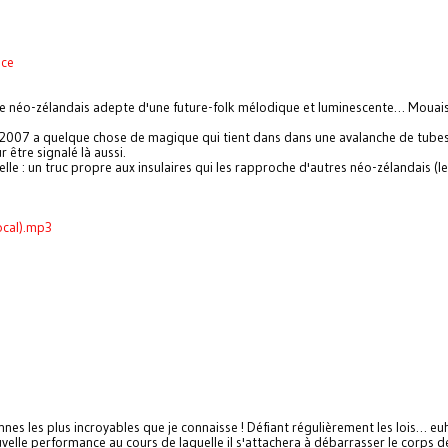
ce
te néo-zélandais adepte d'une future-folk mélodique et luminescente… Mouai
2007 a quelque chose de magique qui tient dans dans une avalanche de tubes
 être signalé là aussi.
e : un truc propre aux insulaires qui les rapproche d'autres néo-zélandais (l
ocal).mp3
es les plus incroyables que je connaisse ! Défiant régulièrement les lois… e
velle performance au cours de laquelle il s'attachera à débarrasser le corps d