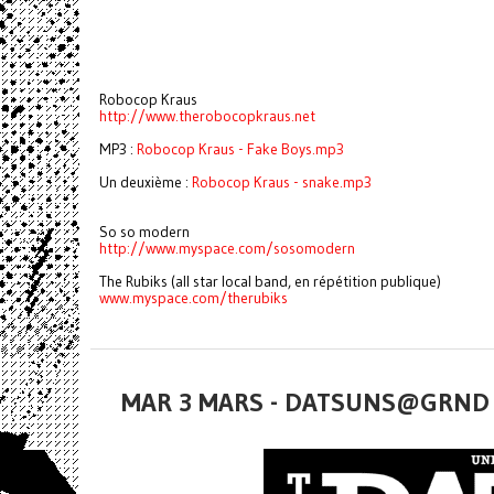
Robocop Kraus
http://www.therobocopkraus.net
MP3 :
Robocop Kraus - Fake Boys.mp3
Un deuxième :
Robocop Kraus - snake.mp3
So so modern
http://www.myspace.com/sosomod
ern
The Rubiks (all star local band, en répétition publique)
www.myspace.com/therubiks
MAR 3 MARS - DATSUNS@GRND V