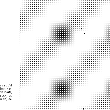
r ce qu’il
simple et
adstunts
,
rock, les
n dit) de