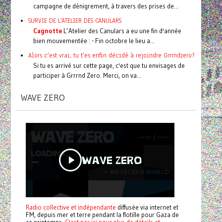
campagne de dénigrement, à travers des prises de...
SURVIE DE L'ATELIER DES CANULARS
Cagnotte
L’Atelier des Canulars a eu une fin d'année
bien mouvementée : - Fin octobre le lieu a...
Alors c'est vrai, tu t'es enfin décidé à rejoindre Grrrndzero?
Si tu es arrivé sur cette page, c'est que tu envisages de
participer à Grrrnd Zero. Merci, on va...
WAVE ZERO
Radio collective et indépendante
diffusée via internet et
FM, depuis mer et terre pendant la flotille pour Gaza de
ce printemps.
C'est par ici pour plus de détails et