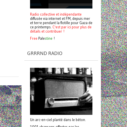
Radio collective et indépendante
diffusée via internet et FM, depuis mer
et terre pendant la flotille pour Gaza de
ce printemps.
C'est par ici pour plus de
détails et contribuer !
Free
Pale
stine
!
GRRRND RADIO
Un arc-en-ciel planté dans le béton.
1001 chansons offertes par les