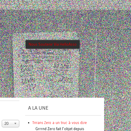
Nous Soutenir Via HelloAsso
A LA UNE
Trrrans Zero a un truc à vous dire
20
Grrrnd Zero fait l’objet depuis