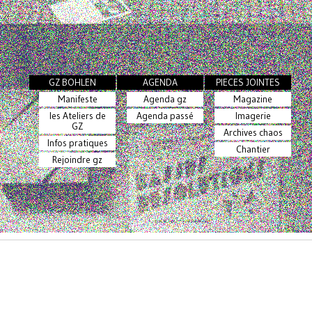
GZ BOHLEN
AGENDA
PIECES JOINTES
Manifeste
Agenda gz
Magazine
les Ateliers de
Agenda passé
Imagerie
GZ
Archives chaos
Infos pratiques
Chantier
Rejoindre gz