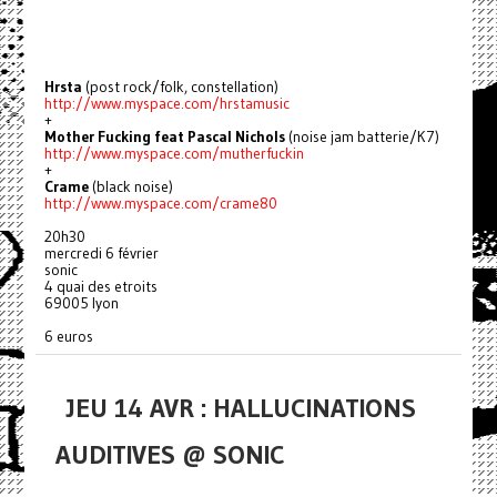
Hrsta
(post rock/folk, constellation)
http://www.myspace.com/hrstamusic
+
Mother Fucking feat Pascal Nichols
(noise jam batterie/K7)
http://www.myspace.com/mutherfuckin
+
Crame
(black noise)
http://www.myspace.com/crame80
20h30
mercredi 6 février
sonic
4 quai des etroits
69005 lyon
6 euros
JEU 14 AVR : HALLUCINATIONS
AUDITIVES @ SONIC