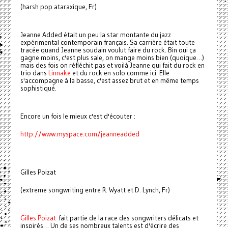
(harsh pop ataraxique, Fr)
Jeanne Added était un peu la star montante du jazz
expérimental contemporain français. Sa carrière était toute
tracée quand Jeanne soudain voulut faire du rock. Bin oui ça
gagne moins, c'est plus sale, on mange moins bien (quoique…)
mais des fois on réfléchit pas et voilà Jeanne qui fait du rock en
trio dans
Linnake
et du rock en solo comme ici. Elle
s'accompagne à la basse, c'est assez brut et en même temps
sophistiqué.
Encore un fois le mieux c'est d'écouter :
http://www.myspace.com/jeanneadded
Gilles Poizat
(extreme songwriting entre R. Wyatt et D. Lynch, Fr)
Gilles Poizat
fait partie de la race des songwriters délicats et
inspirés… Un de ses nombreux talents est d'écrire des