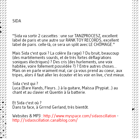
SIDA
"Sida va sortir 2 cassettes : une sur TANZPROCESZ, excellent
label de paris et une autre sur RANK TOY RECORDS, excellent
label de paris. celle-là, ce sera un split avec LE CHÔMAGE."
Mais Sida c'est quoi ? La colère (la rage) ? Du bruit, beaucoup
(des martèlements sourds, et de très fortes déflagrations
soniques électriques) ? Des cris (des hurlements, une voix
habitée, voire follement possédée ?) ? Entre autres choses...
Mais on en parle vraiment mal, car ça vous prend au coeur, aux
tripes, alors il faut aller les écouter et les voir en live, c'est mieux.
Sida c'est qui ?
Luca (Bare Hands, Fleurs...) à la guitare, Maïssa (Prypiat...) au
chant et au clavier et Quentin à la batterie.
Et Sida c'est où ?
Dans ta face, à Grrrnd Gerland, très bientôt.
Websites & MP3 :
http://www.myspace.com/sidaoscillation
-
http://sidaoscillation.canalblog.com/