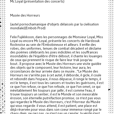
Mc Loyal (présentation des concerts)
Musée des Horreurs
(autel pornochamanique d'objets délaissés par la civilisation
mondiale)(Embob Prod)
Felix Fujikkkoon, dans les personnages de Monsieur Loyal, Miss
Loyal ou encore Mc Loyal, présente les concerts de Hardzouk
Rocknoïse au sein de l'Embobineuse et ailleurs. Il enfile des
robes, des uniformes, tenues de combat décadent et déclame
des poèmes célébrants les joies indicibles et les souffrances
insondables de l'équilibre d'être débout; il chante les louanges
de ceux qui prennent le risque de faire leur truk jusqu'au
bout...Il propose avec le Musée des Horreurs une visite guidée
des objets qui le composent, leur histoire, leur aura, les
circonstances de leur arrivée dans ce musée..."Le Musée des
Horreurs ne s'arrête pas à cet autel, il déborde, il gicle, il coule
et rebondit dans l'espace, il nous dépasse, il ronge le temps, il
est le temps, il est tous les cancers et toutes les guérisons, il est
ce que l'on refuse, ce que l'on refoule, ce que l'on omet, ce qui
inévitablement fini toujours par jaillir; il est comme l'eau, il
trouve toujours un sentier; il est le Monde et son inexorable
érosion, son éternelle putréfaction promise; ce n'est pas vous
qui regardez le Musée des Horreurs, c'est l'Horreur du Musée
qui vous regarde: il vous attend, il est patient, une place est
déjà réservée pour vous dans son coeur immense rongé par le
chaos divin; ne riez pas, ce n'est pas un canular, la vérité n'est