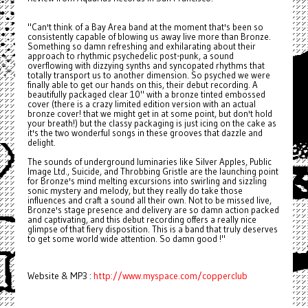
"Can't think of a Bay Area band at the moment that's been so
consistently capable of blowing us away live more than Bronze.
Something so damn refreshing and exhilarating about their
approach to rhythmic psychedelic post-punk, a sound
overflowing with dizzying synths and syncopated rhythms that
totally transport us to another dimension. So psyched we were
finally able to get our hands on this, their debut recording. A
beautifully packaged clear 10" with a bronze tinted embossed
cover (there is a crazy limited edition version with an actual
bronze cover! that we might get in at some point, but don't hold
your breath!) but the classy packaging is just icing on the cake as
it's the two wonderful songs in these grooves that dazzle and
delight.
The sounds of underground luminaries like Silver Apples, Public
Image Ltd., Suicide, and Throbbing Gristle are the launching point
for Bronze's mind melting excursions into swirling and sizzling
sonic mystery and melody, but they really do take those
influences and craft a sound all their own. Not to be missed live,
Bronze's stage presence and delivery are so damn action packed
and captivating, and this debut recording offers a really nice
glimpse of that fiery disposition. This is a band that truly deserves
to get some world wide attention. So damn good !"
Website & MP3 :
http://www.myspace.com/copperclub