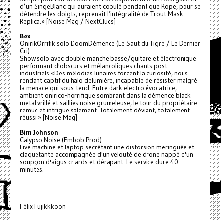
d’un SingeBlanc qui auraient copulé pendant que Rope, pour se
détendre les doigts, reprenait l’intégralité de Trout Mask
Replica.» [Noise Mag / NextClues]
Bex
OnirikOrrifik solo DoomDémence (Le Saut du Tigre / Le Dernier
Cri)
Show solo avec double manche basse/guitare et électronique
performant d'obscurs et mélancoliques chants post-
industriels.«Des mélodies lunaires forcent la curiosité, nous
rendant captif du halo delumière, incapable de résister malgré
la menace qui sous-tend. Entre dark electro évocatrice,
ambient onirico-horrifique sombrant dans la démence black
metal vrillé et saillies noise grumeleuse, le tour du propriétaire
remue et intrigue salement. Totalement déviant, totalement
réussi.» [Noise Mag]
Bim Johnson
Calypso Noise (Embob Prod)
Live machine et laptop secrétant une distorsion meringuée et
claquetante accompagnée d'un velouté de drone nappé d'un
soupçon d'aigus criards et dérapant. Le service dure 40
minutes.
Félix Fujikkkoon