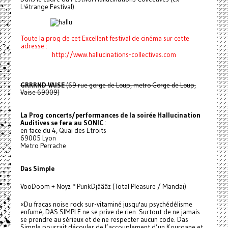
L'étrange Festival).
Toute la prog de cet Excellent festival de cinéma sur cette
adresse :
http://www.hallucinations-collectives.com
GRRRND VAISE
(69 rue gorge de Loup, metro Gorge de Loup,
Vaise 69009)
La Prog concerts/performances de la soirée Hallucination
Auditives se fera au SONIC
:
en face du 4, Quai des Etroits
69005 Lyon
Metro Perrache
Das Simple
VooDoom + Noÿz * PunkDjâââz (Total Pleasure / Mandaï)
«Du fracas noise rock sur-vitaminé jusqu'au psychédélisme
enfumé, DAS SIMPLE ne se prive de rien. Surtout de ne jamais
se prendre au sérieux et de ne respecter aucun code. Das
Simple pourrait découler de l’accouplement d’un Kourgane et