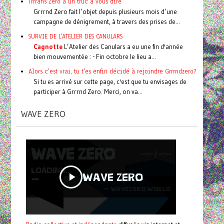
Trrrans Zero a un truc à vous dire
Grrrnd Zero fait l’objet depuis plusieurs mois d’une
campagne de dénigrement, à travers des prises de...
SURVIE DE L'ATELIER DES CANULARS
Cagnotte
L’Atelier des Canulars a eu une fin d'année
bien mouvementée : - Fin octobre le lieu a...
Alors c'est vrai, tu t'es enfin décidé à rejoindre Grrrndzero?
Si tu es arrivé sur cette page, c'est que tu envisages de
participer à Grrrnd Zero. Merci, on va...
WAVE ZERO