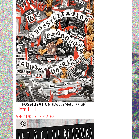
FOSSILIZATION
(Death Metal // BR)
http [ ... ]
VEN 11/09 : LE Z À GZ