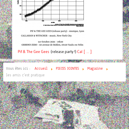
Pif
& The Gee Gees
(release party !)
C
a
l [ ... ]
Vous êtes ici :
Accueil
PIECES JOINTES
Magazine
les amis c'est pratique