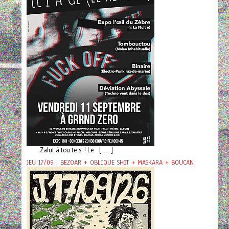
Zalut à tou.te.s ! Le [ ... ]
JEU 17/09 : BEZOAR + OBLIQUE SHIT + MASKARA + BOUCAN