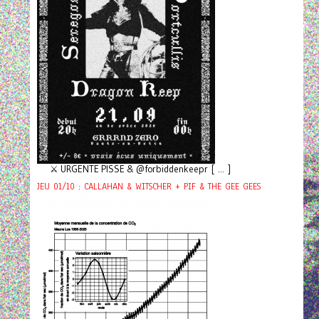
⚔️ URGENTE PISSE & @forbiddenkeepr [ ... ]
JEU 01/10 : CALLAHAN & WITSCHER + PIF & THE GEE GEES