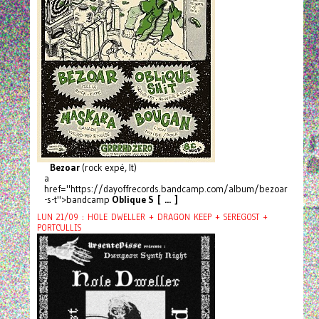
Bezoar
(rock expé, It)
a
href="https://dayoffrecords.bandcamp.com/album/bezoar
-s-t">bandcamp
Oblique S [ ... ]
LUN 21/09 : HOLE DWELLER + DRAGON KEEP + SEREGOST +
PORTCULLIS