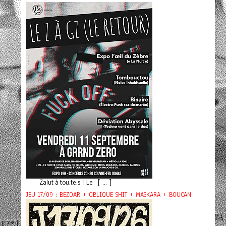
Zalut à tou.te.s ! Le [ ... ]
JEU 17/09 : BEZOAR + OBLIQUE SHIT + MASKARA + BOUCAN