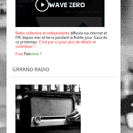
Radio collective et indépendante
diffusée via internet et
FM, depuis mer et terre pendant la flotille pour Gaza de
ce printemps.
C'est par ici pour plus de détails et
contribuer !
Free
Pale
stine
!
GRRRND RADIO