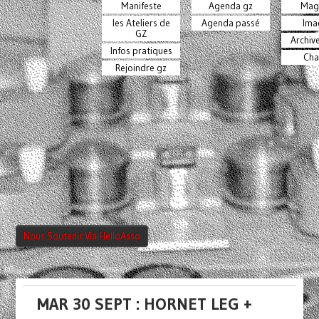
Manifeste
Agenda gz
Mag
les Ateliers de
Agenda passé
Ima
GZ
Archiv
Infos pratiques
Cha
Rejoindre gz
Nous Soutenir Via HelloAsso
MAR 30 SEPT : HORNET LEG +