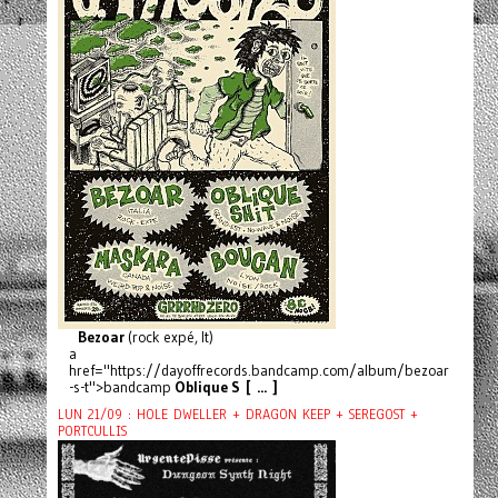
Bezoar
(rock expé, It)
a
href="https://dayoffrecords.bandcamp.com/album/bezoar
-s-t">bandcamp
Oblique S [ ... ]
LUN 21/09 : HOLE DWELLER + DRAGON KEEP + SEREGOST +
PORTCULLIS