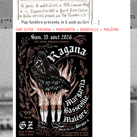
Pop funèbre présente, le 6 août au Grrr [ ... ]
SAM 15/08 : RAGANA + MARGARITA + BASSEVILLE + MALÉORE