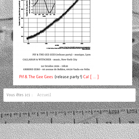
Pif
& The Gee Gees
(release party !)
C
a
l [ ... ]
Vous êtes ici :
Accueil