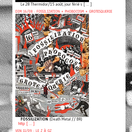
Le 28 Thermidor/15 août, jour férié s [ ... ]
DIM 16/08 : FOSSILIZATION + PHOBOCOSM + GROTESQUERIE
FOSSILIZATION
(Death Metal // BR)
http [ ... ]
VEN 11/09 : LE Z À GZ