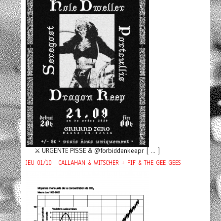
⚔️ URGENTE PISSE & @forbiddenkeepr [ ... ]
JEU 01/10 : CALLAHAN & WITSCHER + PIF & THE GEE GEES