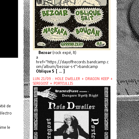
Bezoar
(rock expé, It)
a
href="https://dayoffrecords.bandcamp.c
om/album/bezoar-s-t">bandcamp
Oblique S [ ... ]
LUN 21/09 : HOLE DWELLER + DRAGON KEEP +
SEREGOST + PORTCULLIS
itié de
électro
ime le