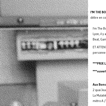
I'M THE B
délire en c
I'm The B
Lyon, il y
Beat, Gamm
ET ATTENT
personne 
***PRIX 
***ouver
Aux Bons
2 quai Je
La Mulatiè
métro A /