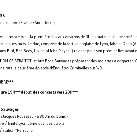
OSS
onstruction (France/Angleterre)
oss a œuvré pour la première fois aux environs de 3H du matin dans une soirée 
 a quelques mois. Le duo, composé de la faction anglaise de Lyon, Jake et Dean (A
y Bird, Bad Body, House of John Player...) revient pour son premier live avant m
ION CE SERA TÔT, et Aux Bons Sauvages préparent des assiettes à grignoter.
ne rate le deuxième épisode d'Enquêtes Criminelles sur W9.
LIBRE***
ture 19H***début des concerts vers 20H***
 Sauvages
an Jacques Rousseau - à 300m du Sonic -
re / limite Lyon 5ème quai des Etroits
/ station "Perrache"