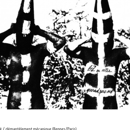
pé / démantèlement mécanique (Rennes/Paris)