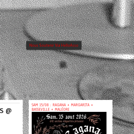
Nous Soutenir Via HelloAsso
SAM 15/08 : RAGANA + MARGARITA +
SS @
BASSEVILLE + MALÉORE