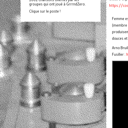
groupes qui ont joué à GrrrndZero.
https://c
Clique sur le poste !
Femme est
(membre d
produisent
douces et
Arno Bruil
Fusiller :
h