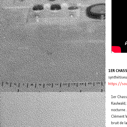
1ER CHAS
synthétiseu
https://so
1er Chass
Kaulwald; 
nocturne..
Clément V
bruit de l