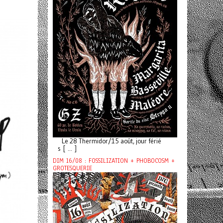
Le 28 Thermidor/15 août, jour férié
s [ ... ]
DIM 16/08 : FOSSILIZATION + PHOBOCOSM +
GROTESQUERIE