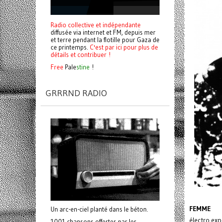
Radio collective et indépendante
diffusée via internet et FM, depuis mer
et terre pendant la flotille pour Gaza de
ce printemps.
C'est par ici pour plus de
détails et contribuer !
Free
Pale
stine
!
GRRRND RADIO
FEMME
Un arc-en-ciel planté dans le béton.
électro ex
1001 chansons offertes par les