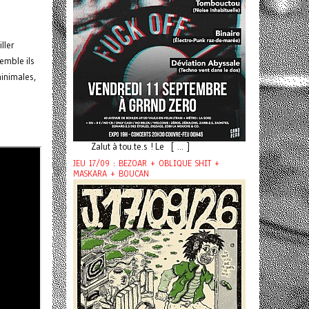
ller
emble ils
minimales,
Zalut à tou.te.s ! Le [ ... ]
JEU 17/09 : BEZOAR + OBLIQUE SHIT +
MASKARA + BOUCAN