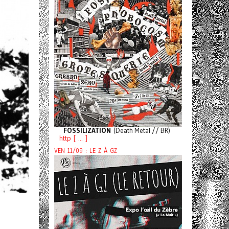
FOSSILIZATION
(Death Metal // BR)
http [ ... ]
VEN 11/09 : LE Z À GZ