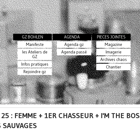
GZ BOHLEN
AGENDA
PIECES JOINTES
Manifeste
Agenda gz
Magazine
les Ateliers de
Agenda passé
Imagerie
GZ
Archives chaos
Infos pratiques
Chantier
Rejoindre gz
 25 : FEMME + 1ER CHASSEUR + I'M THE BO
 SAUVAGES