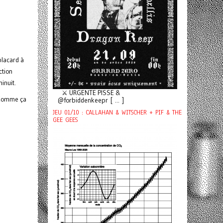
placard à
ction
inuit.
⚔️ URGENTE PISSE &
 Comme ça
@forbiddenkeepr [ ... ]
JEU 01/10 : CALLAHAN & WITSCHER + PIF & THE
GEE GEES