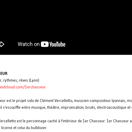
SEUR
r, rythmes, rêves (Lyon)
undcloud.com/1erchasseur
eur est le projet solo de Clément Vercelletto, musicien-compositeur lyonnais, mo
il s'essouffle entre musique, théâtre, improvisation, bruits, électroacoustique et 
ercelletto est le personnage caché à l'intérieur de 1er Chasseur. 1er Chasseur a
a licorne et celui du bulldozer.