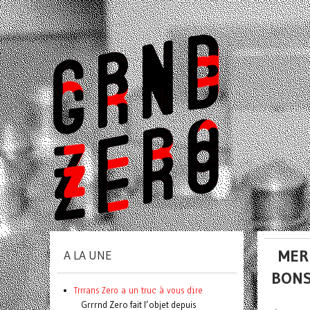
MER
A LA UNE
BONS
Trrrans Zero a un truc à vous dire
Grrrnd Zero fait l’objet depuis