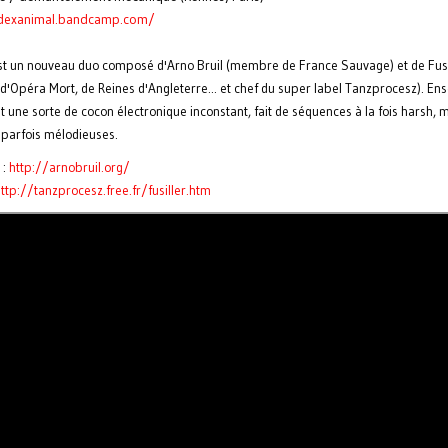
odexanimal.bandcamp.com/
 un nouveau duo composé d'Arno Bruil (membre de France Sauvage) et de Fusi
'Opéra Mort, de Reines d'Angleterre... et chef du super label Tanzprocesz). Ens
 une sorte de cocon électronique inconstant, fait de séquences à la fois harsh, 
 parfois mélodieuses.
 :
http://arnobruil.org/
ttp://tanzprocesz.free.fr/fusiller.htm