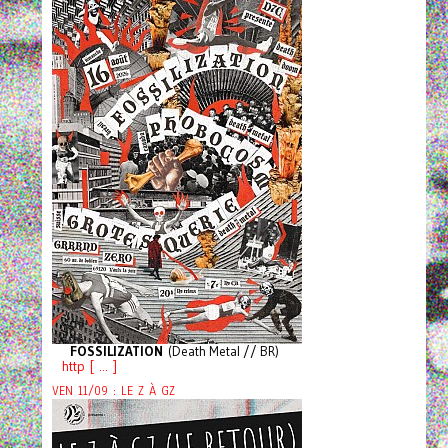
FOSSILIZATION
(Death Metal // BR)
http [ ... ]
VEN 11/09 : LE Z À GZ