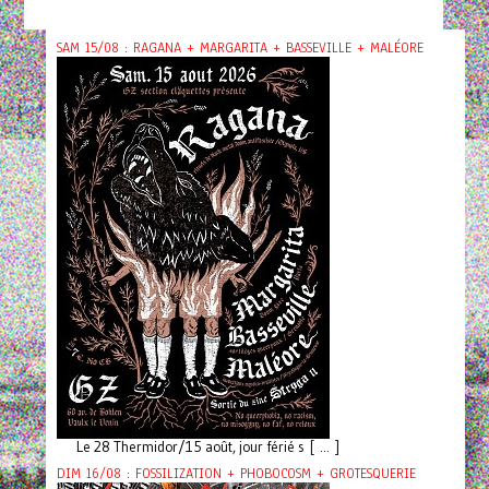
SAM 15/08 : RAGANA + MARGARITA + BASSEVILLE + MALÉORE
Le 28 Thermidor/15 août, jour férié s [ ... ]
DIM 16/08 : FOSSILIZATION + PHOBOCOSM + GROTESQUERIE