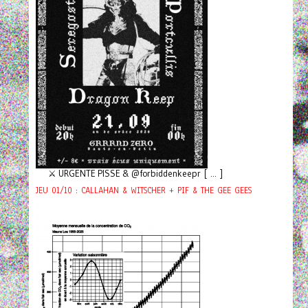
⚔️ URGENTE PISSE & @forbiddenkeepr [ ... ]
JEU 01/10 : CALLAHAN & WITSCHER + PIF & THE GEE GEES