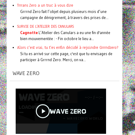
Trrrans Zero a un truc à vous dire
Grrrnd Zero fait l’objet depuis plusieurs mois d’une
campagne de dénigrement, à travers des prises de...
SURVIE DE L'ATELIER DES CANULARS
Cagnotte
L’Atelier des Canulars a eu une fin d'année
bien mouvementée : - Fin octobre le lieu a...
Alors c'est vrai, tu t'es enfin décidé à rejoindre Grrrndzero?
Si tu es arrivé sur cette page, c'est que tu envisages de
participer à Grrrnd Zero. Merci, on va...
WAVE ZERO