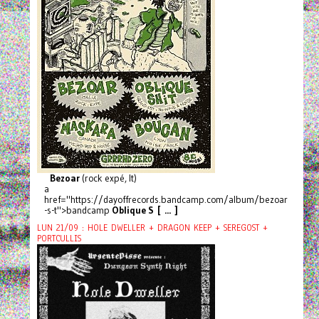
Bezoar
(rock expé, It)
a
href="https://dayoffrecords.bandcamp.com/album/bezoar
-s-t">bandcamp
Oblique S [ ... ]
LUN 21/09 : HOLE DWELLER + DRAGON KEEP + SEREGOST +
PORTCULLIS