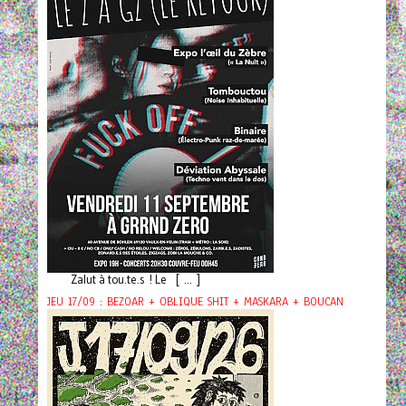
Zalut à tou.te.s ! Le [ ... ]
JEU 17/09 : BEZOAR + OBLIQUE SHIT + MASKARA + BOUCAN