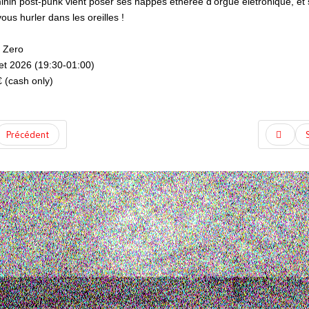
minin post-punk vient poser ses nappes éthérée d'orgue életronique, et 
vous hurler dans les oreilles !
 Zero
let 2026 (19:30-01:00)
 (cash only)
Précédent