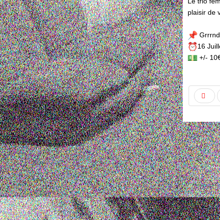
Le trio fé
plaisir de 
Grrrnd
16 Juil
+/- 10€