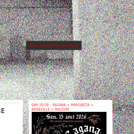
Nous Soutenir Via HelloAsso
SAM 15/08 : RAGANA + MARGARITA +
GE
BASSEVILLE + MALÉORE