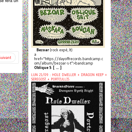
se fera un
Bezoar
(rock expé, It)
a
Suivant
href="https://dayoffrecords.bandcamp.c
om/album/bezoar-s-t">bandcamp
Oblique S [ ... ]
LUN 21/09 : HOLE DWELLER + DRAGON KEEP +
SEREGOST + PORTCULLIS