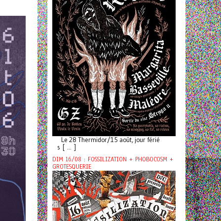
Le 28 Thermidor/15 août, jour férié
s [ ... ]
DIM 16/08 : FOSSILIZATION + PHOBOCOSM +
GROTESQUERIE