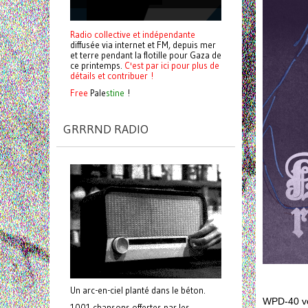
Radio collective et indépendante
diffusée via internet et FM, depuis mer
et terre pendant la flotille pour Gaza de
ce printemps.
C'est par ici pour plus de
détails et contribuer !
Free
Pale
stine
!
GRRRND RADIO
Un arc-en-ciel planté dans le béton.
WPD-40 vou
1001 chansons offertes par les