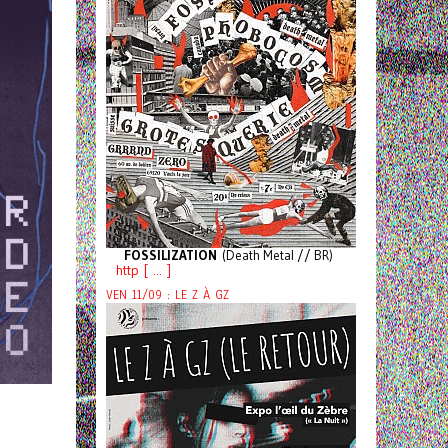
FOSSILIZATION
(Death Metal // BR)
http [ ... ]
VEN 11/09 : LE Z À GZ