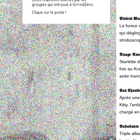
groupes qui ont joué à GrrrndZero.
Clique sur le poste !
𝖁𝖎𝖔𝖑𝖊𝖓𝖙 𝕸𝖆
La fureur 
qui déglin
stroboscop
𝕹𝖚𝖆𝖌𝖊 𝕽𝖔𝖘
Starlette 
fois au Kr
axée tranc
𝕰𝖆𝖚 𝕮𝖍𝖆𝖚𝖉𝖊
Après une 
Kitty, l'e
chargé en
𝕭𝖆𝖉𝖆𝖇𝖔𝖚𝖒
Triple all