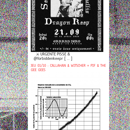
⚔️ URGENTE PISSE &
@forbiddenkeepr [ ... ]
JEU 01/10 : CALLAHAN & WITSCHER + PIF & THE
GEE GEES