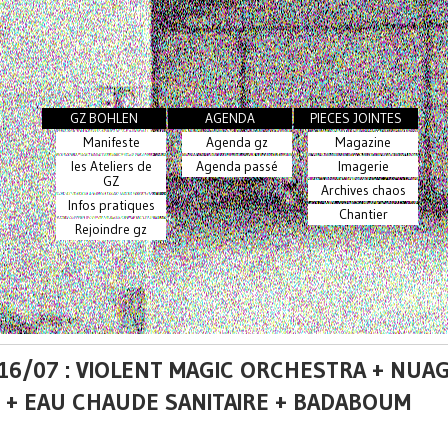
GZ BOHLEN
AGENDA
PIECES JOINTES
Manifeste
Agenda gz
Magazine
les Ateliers de
Agenda passé
Imagerie
GZ
Archives chaos
Infos pratiques
Chantier
Rejoindre gz
 16/07 : VIOLENT MAGIC ORCHESTRA + NUA
 + EAU CHAUDE SANITAIRE + BADABOUM