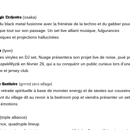
𝖎𝖈 𝕺𝖗𝖈𝖍𝖊𝖘𝖙𝖗𝖆
(osaka)
du black metal fusionne avec la frénésie de la techno et du gabber pou
gue tout sur son passage. Un set live alliant musique, fulgurances
iques et projections hallucinées.
𝖊
(lyon)
des vinyles en DJ set, Nuage présentera son projet live de noise, joué p
aspekMyzik en février 26, qui a su conquérir un public curieux lors d'un
e et jersey club.
 𝕾𝖆𝖓𝖎𝖙𝖆𝖎𝖗𝖊
(grrrnd zero village)
retraite spirituelle à base de monster energy et de siestes sur coussin
nfant du village dit au revoir à la bedroom pop et viendra présenter un se
 émotions.
(triple alliance)
iance, quadruple lineup.