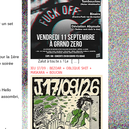
r un set
our la 1ère
Zalut à tou.te.s ! Le [ ... ]
e soirée
JEU 17/09 : BEZOAR + OBLIQUE SHIT +
MASKARA + BOUCAN
s Hello
t assombri,